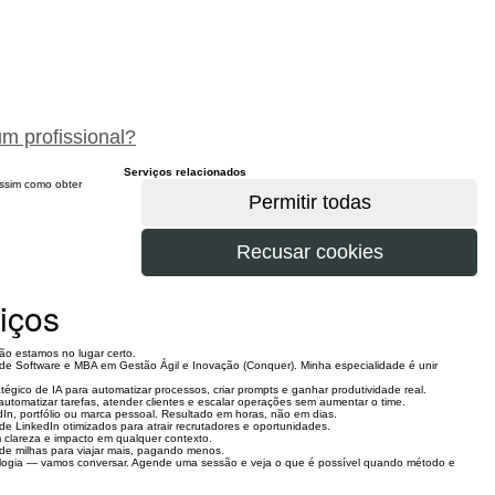
peça um orçamento gratuitamente
um profissional?
Serviços relacionados
 assim como obter
iços
ão estamos no lugar certo.
de Software e MBA em Gestão Ágil e Inovação (Conquer). Minha especialidade é unir
tégico de IA para automatizar processos, criar prompts e ganhar produtividade real.
utomatizar tarefas, atender clientes e escalar operações sem aumentar o time.
kedIn, portfólio ou marca pessoal. Resultado em horas, não em dias.
 de LinkedIn otimizados para atrair recrutadores e oportunidades.
 clareza e impacto em qualquer contexto.
e milhas para viajar mais, pagando menos.
cnologia — vamos conversar. Agende uma sessão e veja o que é possível quando método e