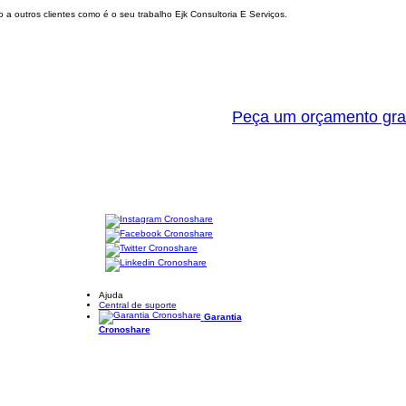
a outros clientes como é o seu trabalho Ejk Consultoria E Serviços.
Peça um orçamento gra
Ajuda
Central de suporte
Garantia
Cronoshare