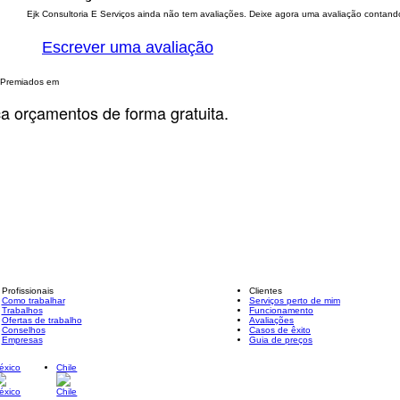
Ejk Consultoria E Serviços ainda não tem avaliações. Deixe agora uma avaliação contando 
Escrever uma avaliação
Premiados em
ça orçamentos de forma gratuita.
Profissionais
Clientes
Como trabalhar
Serviços perto de mim
Trabalhos
Funcionamento
Ofertas de trabalho
Avaliações
Conselhos
Casos de êxito
Empresas
Guia de preços
éxico
Chile