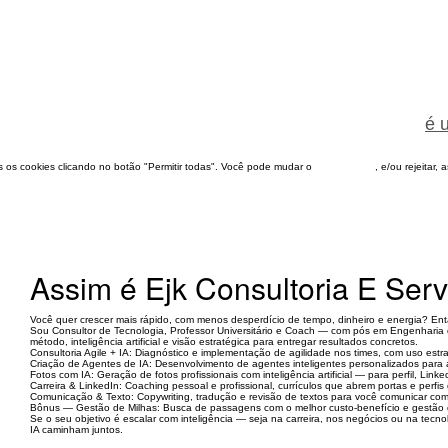
é 
dos os cookies clicando no botão "Permitir todas". Você pode mudar o
configuração
, e/ou rejeitar,
Assim é Ejk Consultoria E Serv
Você quer crescer mais rápido, com menos desperdício de tempo, dinheiro e energia? Ent
Sou Consultor de Tecnologia, Professor Universitário e Coach — com pós em Engenharia 
método, inteligência artificial e visão estratégica para entregar resultados concretos.
Consultoria Agile + IA: Diagnóstico e implementação de agilidade nos times, com uso estra
Criação de Agentes de IA: Desenvolvimento de agentes inteligentes personalizados para a
Fotos com IA: Geração de fotos profissionais com inteligência artificial — para perfil, Lin
Carreira & LinkedIn: Coaching pessoal e profissional, currículos que abrem portas e perfis
Comunicação & Texto: Copywriting, tradução e revisão de textos para você comunicar com
Bônus — Gestão de Milhas: Busca de passagens com o melhor custo-benefício e gestão d
Se o seu objetivo é escalar com inteligência — seja na carreira, nos negócios ou na te
IA caminham juntos.