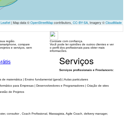
Leaflet
| Map data ©
OpenStreetMap
contributors,
CC-BY-SA
, Imagery ©
CloudMade
sua região.
Contrate com confiança.
 smartphone, compare
Você pode ler opiniões de outros clientes e ver
rojetos e serviços, sem
o perfil dos profissionais para obter mais
informacões.
Serviços
rátis
Serviços profissionais e Freelancers:
s de matemática | Ensino fundamental (geral) | Aulas particulares
nformático para Empresas | Desenvolvedores e Programadores | Criação de sites
Gestão de Projetos
ter, consultor , Coach Profissional, Massagista, Agile Coach, delivery manager,