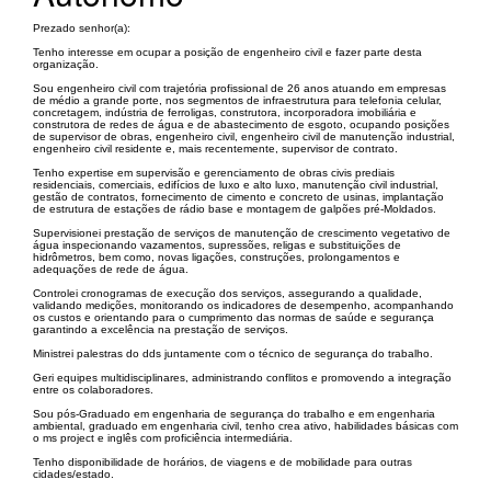
Prezado senhor(a):
Tenho interesse em ocupar a posição de engenheiro civil e fazer parte desta
organização.
Sou engenheiro civil com trajetória profissional de 26 anos atuando em empresas
de médio a grande porte, nos segmentos de infraestrutura para telefonia celular,
concretagem, indústria de ferroligas, construtora, incorporadora imobiliária e
construtora de redes de água e de abastecimento de esgoto, ocupando posições
de supervisor de obras, engenheiro civil, engenheiro civil de manutenção industrial,
engenheiro civil residente e, mais recentemente, supervisor de contrato.
Tenho expertise em supervisão e gerenciamento de obras civis prediais
residenciais, comerciais, edifícios de luxo e alto luxo, manutenção civil industrial,
gestão de contratos, fornecimento de cimento e concreto de usinas, implantação
de estrutura de estações de rádio base e montagem de galpões pré-Moldados.
Supervisionei prestação de serviços de manutenção de crescimento vegetativo de
água inspecionando vazamentos, supressões, religas e substituições de
hidrômetros, bem como, novas ligações, construções, prolongamentos e
adequações de rede de água.
Controlei cronogramas de execução dos serviços, assegurando a qualidade,
validando medições, monitorando os indicadores de desempenho, acompanhando
os custos e orientando para o cumprimento das normas de saúde e segurança
garantindo a excelência na prestação de serviços.
Ministrei palestras do dds juntamente com o técnico de segurança do trabalho.
Geri equipes multidisciplinares, administrando conflitos e promovendo a integração
entre os colaboradores.
Sou pós-Graduado em engenharia de segurança do trabalho e em engenharia
ambiental, graduado em engenharia civil, tenho crea ativo, habilidades básicas com
o ms project e inglês com proficiência intermediária.
Tenho disponibilidade de horários, de viagens e de mobilidade para outras
cidades/estado.