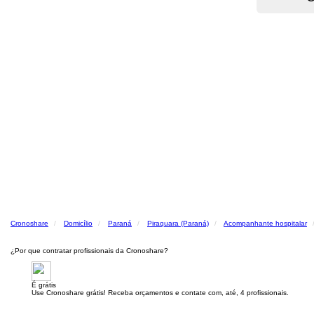
Cronoshare
Domicílio
Paraná
Piraquara (Paraná)
Acompanhante hospitalar
¿Por que contratar profissionais da Cronoshare?
É grátis
Use Cronoshare grátis! Receba orçamentos e contate com, até, 4 profissionais.