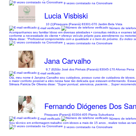
9 vezes contratado na Cronoshare
Lucia Visbiski
10 (1)
Piraquara (Paraná) 83301-070 Jardim Bela Vista
E-mail verificado
Número de telefone
Acompanhamos seu familiar Idoso em diversas atividades • consultas médica e exames labo
conforme a necessidade do cliente • ofereço veículo próprio para atendimento ou motorist
Maria disse:
"Profissional comprometida com a qualidade e o bem do próximo. Eu indico se
1 vezes contratado na Cronoshare
Jana Carvalho
9,7 (6)
São José dos Pinhais (Paraná) 83045-170 Afonso Pena
E-mail verificado
Olá, meu nome é Janaina Carvalho sou cuidadora, possuo curso de cuidadora de idosos
o maior conforto possível a eles nessa fase tão delicada que estavam enfrentando. Essa
Silmara Patricia De Oliveira disse:
"Super pontual, atenciosa, paciente... Super recomend
Fernando Diógenes Dos San
Piraquara (Paraná) 83304-405 Planta Suburbana
E-mail verificado
Número de telefone
Sou técnico em enfermagem trabalho com idosos a mais de 15 anos , realize todas as ta
3 vezes contratado na Cronoshare