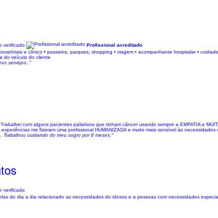
 verificado
Profissional acreditado
ratóriais e clínico • passeios, parques, shopping • viagem • acompanhante hospitalar • cuidado
a do veículo do cliente
us serviços ."
. Trabalhei com alguns pacientes paliativos que tinham câncer usando sempre a EMPATIA e MUI
s experiências me fizeram uma profissional HUMANIZADA e muito mais sensível às necessidades d
o. Trabalhou cuidando do meu sogro por 8 meses."
tos
 verificado
refas do dia a dia relacionado as necessidades do idosos e a pessoas com necessidades espec