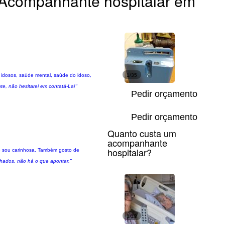
Acompanhante hospitalar em
 idosos, saúde mental, saúde do idoso,
1/35
e, não hesitarei em contatá-La!"
Pedir orçamento
Pedir orçamento
Quanto custa um
acompanhante
hospitalar?
 e sou carinhosa. Também gosto de
echados, não há o que apontar."
1/12