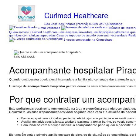
Curimed Healthcare
São José dos Pinhais (Paraná) 83085-350 Quississana
E-mail verificado
Número de telefone
Quem somos? Curimed healthcare,uma empresa inovadora, multidisciplinar altamente qual
químicos com clínicas agregadas Casa de repouso de acordo com sua necessidade Realiz
1 vezes contratado na Cronoshare
$
$$
$$$
$$$$
Acompanhante hospitalar Pira
Quando uma pessoa querida está internada e a família não consegue dar a atenção que e
O serviço de
acompanhante hospitalar
permite deixar os seus entes queridos em boas 
Por que contratar um acompanh
Este profissionais geralmente tem formação na área e experiência para oferecer ajuda quan
Geralmnete, as suas responsabilidades variar segundo cada caso e a situação do paciente.
Fornecer apoio emocional ao paciente: ele irá ajudar o paciente a se sentir mais 
Auxiliar em atividades básicas: ajudar o paciente a tomar banho, se vestir, comer
Comunicar-se com a equipe médica: o acompanhante pode ajudar o paciente a e
Ele também será o primeiro auxílio em caso de piora ou de situações de emergência, por 