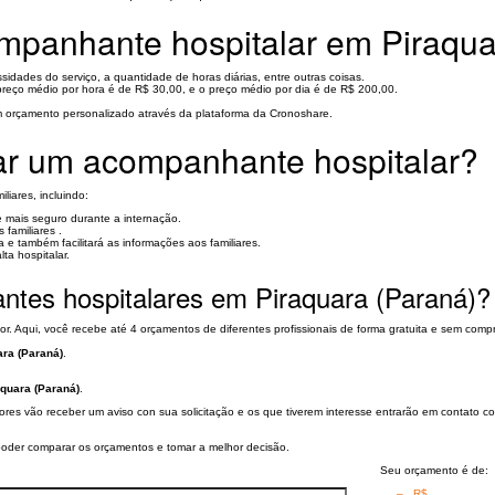
mpanhante hospitalar em Piraqua
ssidades do serviço, a quantidade de horas diárias, entre outras coisas.
reço médio por hora é de R$ 30,00, e o preço médio por dia é de R$ 200,00.
m orçamento personalizado através da plataforma da Cronoshare.
tar um acompanhante hospitalar?
liares, incluindo:
e mais seguro durante a internação.
 familiares .
e também facilitará as informações aos familiares.
ta hospitalar.
tes hospitalares em Piraquara (Paraná)?
r. Aqui, você recebe até 4 orçamentos de diferentes profissionais de forma gratuita e sem comp
ra (Paraná)
.
quara (Paraná)
.
dores vão receber um aviso con sua solicitação e os que tiverem interesse entrarão em contato
a poder comparar os orçamentos e tomar a melhor decisão.
Seu orçamento é de:
– R$