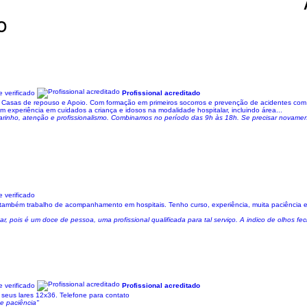
o
 verificado
Profissional acreditado
 e Casas de repouso e Apoio. Com formação em primeiros socorros e prevenção de acidentes com
om experiência em cuidados a criança e idosos na modalidade hospitalar, incluindo área...
rinho, atenção e profissionalismo. Combinamos no período das 9h às 18h. Se precisar novament
 verificado
o também trabalho de acompanhamento em hospitais. Tenho curso, experiência, muita paciência
r, pois é um doce de pessoa, uma profissional qualificada para tal serviço. A indico de olhos f
 verificado
Profissional acreditado
seus lares 12x36. Telefone para contato
 e paciência"