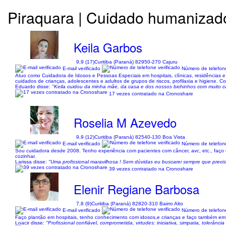
Piraquara | Cuidado humanizad
Keila Garbos
9,9 (17)
Curitiba (Paraná) 82950-270 Cajuru
E-mail verificado
Número de telefone
Atuo como Cuidadora de Idosos e Pessoas Especiais em hospitais, clínicas, residências
cuidados de crianças, adolescentes e adultos de grupos de riscos, profilaxia e higiene. C
Eduardo disse:
"Keila cuidou da minha mãe, da casa e dos nossos bichinhos com muito ca
17 vezes contratado na Cronoshare
Roselia M Azevedo
9,9 (12)
Curitiba (Paraná) 82540-130 Boa Vista
E-mail verificado
Número de telefone
Sou cuidadora desde 2008. Tenho experiência com pacientes com câncer, avc, etc., faç
cozinhar.
Larissa disse:
"Uma profissional maravilhosa ! Sem dúvidas eu buscarei sempre que precisa
39 vezes contratado na Cronoshare
Elenir Regiane Barbosa
7,8 (9)
Curitiba (Paraná) 82820-310 Bairro Alto
E-mail verificado
Número de telefone
Faço plantão em hospitais, tenho conhecimento com idosos,e crianças e faço também em 
Loacir disse:
"Profissional confiável, comprometida, virtudes: iniciativa, simpatia, tolerância