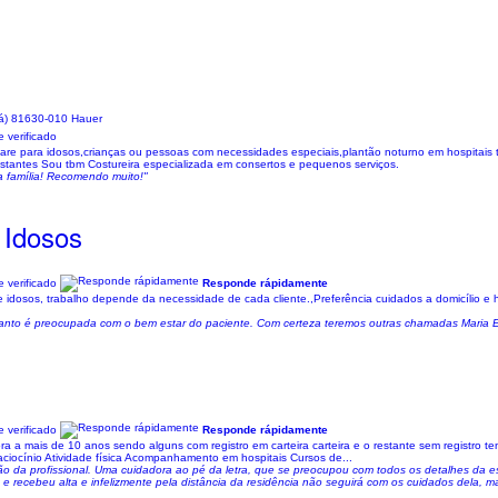
ná) 81630-010 Hauer
 verificado
re para idosos,crianças ou pessoas com necessidades especiais,plantão noturno em hospitais t
stantes Sou tbm Costureira especializada em consertos e pequenos serviços.
ha família! Recomendo muito!"
 Idosos
 verificado
Responde rápidamente
dosos, trabalho depende da necessidade de cada cliente.,Preferência cuidados a domicílio e ho
uanto é preocupada com o bem estar do paciente. Com certeza teremos outras chamadas Maria E
 verificado
Responde rápidamente
 mais de 10 anos sendo alguns com registro em carteira carteira e o restante sem registro ten
aciocínio Atividade física Acompanhamento em hospitais Cursos de...
a profissional. Uma cuidadora ao pé da letra, que se preocupou com todos os detalhes da est
 e recebeu alta e infelizmente pela distância da residência não seguirá com os cuidados dela,