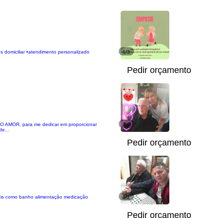
s domiciliar •atendimento personalizado
1/3
Pedir orçamento
TO AMOR, para me dedicar em proporcionar
1/9
e...
Pedir orçamento
iais como banho alimentação medicação
1/1
Pedir orçamento