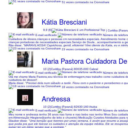
51 vezes contratado na Cronoshare
Kátia Bresciani
9,9 (6)
| Curitiba (Para
E-mail verificado
Número de telefone
Cuidadora de idosos,crianças e pessoas cm necessidades especiais. Atendimento home ca
crianças portadoras de necessidades especiais.Serviço de Doula , acompanhamento a ge
Rita disse:
"MARAVILHOSA! Caprichosa, gentil, eficiente! Virei cliente da Katia, eu e min
23 vezes contratado na Cronoshare
Maria Pastora Cuidadora De
10 (2)
Curitiba (Paraná) 80035-000 Cabral
E-mail verificado
Número de telefone
Olá me chamo Maria Pastora,sou técnica de enfermagem,mas trabalho como cuidadora de i
cuidadora de idosos!!
Maria disse:
"Precisei dela num sábado a tarde. Ficou com o paciente e percebemos o q
18 vezes contratado na Cronoshare
Andressa
10 (2)
Curitiba (Paraná) 82630-160 Atuba
E-mail verificado
Número de telefone
Meu nome e andressa tenho 36 anos nao fumo e nao bebo nao tenho filhos Sou cuidadora a
em Alimentação Hiegiene(banho de leito e chuveiro) Medicação Curativo Atividades para r
Glauber disse:
"Uma benção que tivemos por umas semana, é assim que resumo a atuação d
que podia pra que ele tivesse os cuidados e atenção da equipe médica. Ele se recuperou
quiser ter um ótimo serviço que a contrate."