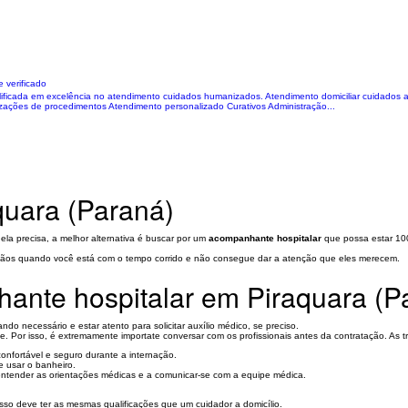
 verificado
ificada em excelência no atendimento cuidados humanizados. Atendimento domiciliar cuidados a
ações de procedimentos Atendimento personalizado Curativos Administração...
quara (Paraná)
la precisa, a melhor alternativa é buscar por um
acompanhante hospitalar
que possa estar 10
mãos quando você está com o tempo corrido e não consegue dar a atenção que eles merecem.
ante hospitalar em Piraquara (P
do necessário e estar atento para solicitar auxílio médico, se preciso.
 Por isso, é extremamente importate conversar com os profissionais antes da contratação. As tr
confortável e seguro durante a internação.
 e usar o banheiro.
ntender as orientações médicas e a comunicar-se com a equipe médica.
isso deve ter as mesmas qualificações que um cuidador a domicílio.