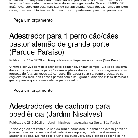
fazer xixi. Sem contar que esta fazendo xixi no lugar errado. Nasceu 31/08/2020.
Está nova, creio que seja mais facil de ser adestrada nessa época. Temos um bom
espaço em casa. Gostaria de ter uma atenção profissional para que possamos...
Peça um orçamento
Adestrador para 1 perro cão/cães
pastor alemão de grande porte
(Parque Paraíso)
Publicado o 13-7-2020 em Parque Paraíso - Itapecerica da Serra (São Paulo)
O rambo convive com dois cachorros pequenos, brigam sempre. Ele sobe em cima
dos carros, já comeu os pára-Choques e placas dos carros. É muito agressivo com
pessoas de fora, as vezes até conosco. Ele adora pular na gente e gosta de se
esgueirar no meio das nossas pernas com o seu grande tamanho e falta derrubar a
gente, parece q é a forma dele de pedir carinho.
Peça um orçamento
Adestradores de cachorro para
obediência (Jardim Nisalves)
Publicado o 28-9-2018 em Jardim Nisalves - Itapecerica da Serra (São Paulo)
Tenho 2 gatos em casa que são da minha namorada, e o thor não aceita gatos de
jeito nenhum, só de sentir o cheiro ele já enlouquece, queria que tivessemos um
ambiente de paz. Ele faz coco e urina em qualquer lugar, e pra obedecer é só na