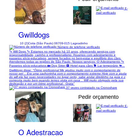
E-
mail verificado
1/20
Gwilldogs
10 (2)
Cotia (São Paulo) 06709-015 Lageadinho
Número de telefone verificado
🐾 Will Dogs 🐾 Estamos no mercado há 10 anos, oferecendo serviços com
responsabilidade, carinho e profissionalismo. Atuamos com adestramento e
passeios sócio-educativos, sempre focados no bem-estar e equilíbrio dos cães.
Atendemos todas as regiões de São Paulo. Nossos serviços: 🐶 Adestramento 🐾
Passeios sócio-educativos 🏡 Dog Sitter 🏨 Hotel para cães 🐕 Lar temporário 🦮...
Gwilldogs disse:
"Ótimo profissional Me ajudou muito com o comportamento de
nosso pet .. Era uma cachorrinha com o comportamento extremo Hoje com a ajuda
do will ela faz suas necessidades no lugar certo, sabe andar direitinho na guia e c
comporta muito bem quando temos visita em casa .. Will muito obrigado pela sua
dedicação e por um ótimo profissional.. Grata"
37 vezes contratado na Cronoshare
Pedir orçamento
E-
mail verificado
1/8
O Adestracao