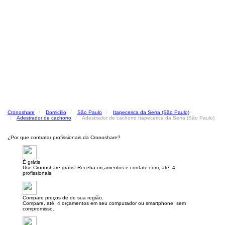
Cronoshare
Domicílio
São Paulo
Itapecerica da Serra (São Paulo)
Adestrador de cachorro
Adestrador de cachorro Itapecerica da Serra (São Paulo)
¿Por que contratar profissionais da Cronoshare?
É grátis
Use Cronoshare grátis! Receba orçamentos e contate com, até, 4
profissionais.
Compare preços de de sua região.
Compare, até, 4 orçamentos em seu computador ou smartphone, sem
compromisso.