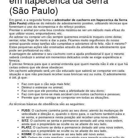
(São Paulo)
Em geral, e a segunda forma o
adestrador de cachorro em Itapecerica da Serra
(São Paulo)
utiliza-se do método de adestramento positivo, utilizando técnicas que
fomentam o uso da recompensa e do reforço positivo.
Premiar o animal por uma boa conduta mostrou-se ser um método mais eficaz do
que utilizar vozes, empurradores, etc.
Ao adotar ou comprar um cão sempre queremos ensiná-lo truques como deitar,
sentar, rolar, fingir de morto e dar a pata. Ficamos muito orgulhosos do nosso
animal quando estas tarefas são cumpridas e adoramos vê-lo feliz, não é mesmo?
Estas pequenas ações são ensinadas através da atividade de adestramento que
pode ser profissional ou não.
A vantagem de adestrar o seu cachorro com a ajuda profissional é que o mesmo
saberá conduzir o animal em momentos delicados onde se exige experiência e
firmeza.
É preciso firmeza para que o animal entenda que quem manda não é ele e que há
certas ordens que ele deve obedecer.
Um cachorro adestrado será um cão educado que saberá se comportar em cada
situação e que não precisará receber suas broncas vez ou outra. O adestramento
é útil, já que:
Faz com que o cão seja mais feliz;
Diminui o estresse no animal;
Faz com que ele perceba mais a afetividade de seu dono;
Faz com que torne-se mais sociável com outros cachorros e pessoas;
Permite que ele consiga se comportar em todas as situações.
As técnicas básicas de obediência são as seguintes:
FUSS
: O cachorro caminha junto ao seu dono; atento às mudanças de
velocidade e direção e, quando o dono para, o cachorro também pára e
se senta, e permanece nesta posição até receber uma nova ordem.
SITZ
: O cachorro se senta e permanece sentado até uma nova ordem,
ainda que o proprietário se oculte ou se afaste do seu lado.
PLATZ
: O cachorro se deita e permanece deitado até uma nova ordem,
ainda que o proprietário se oculte ou se afaste do seu lado.
KOMM
: O cão vem e senta-se ao seu lado até novo aviso.
NO
: Ordem de corte imediato, concebido para impedir qualquer ação do