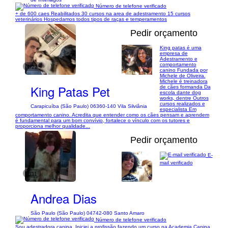
Número de telefone verificado
+ de 600 caes Reabilitados 30 cursos na area de adestramento 15 cursos
veterinários Hospedamos todos tipos de raças e temperamentos
Pedir orçamento
King patas é uma
empresa de
Adestramento e
comportamento
1/22
canino Fundada por
Michele de Oliveira.
Michele é treinadora
King Patas Pet
de cães formanda Da
escola dante dog
works, dentre Outros
cursos realizados e
Carapicuíba (São Paulo) 06360-140 Vila Silviânia
especialista Em
comportamento canino. Acredita que entender como os cães pensam e aprendem
é fundamental para um bom convívio, fortalece o vínculo com os tutores e
proporciona melhor qualidade...
Pedir orçamento
E-
mail verificado
1/11
Andrea Dias
São Paulo (São Paulo) 04742-080 Santo Amaro
Número de telefone verificado
Sou adestradora canina. Iniciei a profissão fazendo um curso na Academia Canina