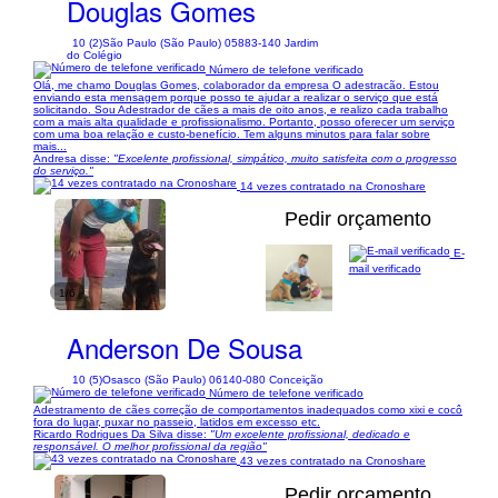
Douglas Gomes
10 (2)
São Paulo (São Paulo) 05883-140 Jardim
do Colégio
Número de telefone verificado
Olá, me chamo Douglas Gomes, colaborador da empresa O adestracão. Estou
enviando esta mensagem porque posso te ajudar a realizar o serviço que está
solicitando. Sou Adestrador de cães a mais de oito anos, e realizo cada trabalho
com a mais alta qualidade e profissionalismo. Portanto, posso oferecer um serviço
com uma boa relação e custo-benefício. Tem alguns minutos para falar sobre
mais...
Andresa disse:
"Excelente profissional, simpático, muito satisfeita com o progresso
do serviço."
14 vezes contratado na Cronoshare
Pedir orçamento
E-
mail verificado
1/6
Anderson De Sousa
10 (5)
Osasco (São Paulo) 06140-080 Conceição
Número de telefone verificado
Adestramento de cães correção de comportamentos inadequados como xixi e cocô
fora do lugar, puxar no passeio, latidos em excesso etc.
Ricardo Rodrigues Da Silva disse:
"Um excelente profissional, dedicado e
responsável. O melhor profissional da região"
43 vezes contratado na Cronoshare
Pedir orçamento