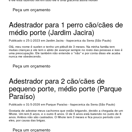
e ele está fazendo xixi em tudo ele é uma gracinha adora morder
Peça um orçamento
Adestrador para 1 perro cão/cães de
médio porte (Jardim Jacira)
Publicado o 25-1-2023 em Jardim Jacira - Itapecerica da Serra (São Paulo)
Olá, meu nome é suelen e tenho um pitbull de 3 meses. Na minha familia tem
muitas crianças e ele tem o abito de avançar sempre no rosto das pessoas e isso é
uma preocupação. Ele também não entende o ''não'' e por conta disso ele acaba
nunca me obedecendo.
Peça um orçamento
Adestrador para 2 cão/cães de
pequeno porte, médio porte (Parque
Paraíso)
Publicado o 31-5-2026 em Parque Paraíso - Itapecerica da Serra (São Paulo)
Gostaria de adestrar meus cachorros que estão brigando, devido a chegada de um
filhote. Um tem 6 anos, e o outro 8 anos. O de 6 anos está batendo no outro de 8
anos. Ambos não são castrados. O filhote tem 3 meses e fica pouco período com
eles, por causa das brigas.
Peça um orçamento