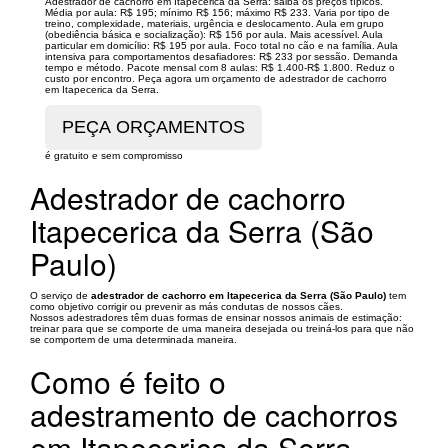
Adestrador de cachorro em Itapecerica da Serra: saiba os preços típicos.
Média por aula: R$ 195; mínimo R$ 156; máximo R$ 233. Varia por tipo de
treino, complexidade, materiais, urgência e deslocamento. Aula em grupo
(obediência básica e socialização): R$ 156 por aula. Mais acessível. Aula
particular em domicílio: R$ 195 por aula. Foco total no cão e na família. Aula
intensiva para comportamentos desafiadores: R$ 233 por sessão. Demanda
tempo e método. Pacote mensal com 8 aulas: R$ 1.400-R$ 1.800. Reduz o
custo por encontro. Peça agora um orçamento de adestrador de cachorro
em Itapecerica da Serra.
é gratuito e sem compromisso
Adestrador de cachorro
Itapecerica da Serra (São
Paulo)
O serviço de
adestrador de cachorro em Itapecerica da Serra (São Paulo)
tem
como objetivo corrigir ou prevenir as más condutas de nossos cães.
Nossos adestradores têm duas formas de ensinar nossos animais de estimação:
treinar para que se comporte de uma maneira desejada ou treiná-los para que não
se comportem de uma determinada maneira.
Como é feito o
adestramento de cachorros
em Itapecerica da Serra