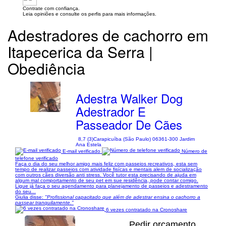
Contrate com confiança.
Leia opiniões e consulte os perfis para mais informações.
Adestradores de cachorro em
Itapecerica da Serra |
Obediência
Adestra Walker Dog
Adestrador E
Passeador De Cães
8,7 (3)
Carapicuíba (São Paulo) 06361-300 Jardim
Ana Estela
E-mail verificado
Número de
telefone verificado
Faça o dia do seu melhor amigo mais feliz com passeios recreativos, esta sem
tempo de realizar passeios com atividade fisícas e mentais alem de socialização
com outros cães diversão anti stress. Você tutor esta precisando de ajuda em
algum mal comportamento de seu pet em sue residência, pode contar comigo.
Ligue já faça o seu agendamento para planejamento de passeios e adestramento
do seu...
Giulia disse:
"Profissional capacitado que além de adestrar ensina o cachorro a
passear tranquilamente."
6 vezes contratado na Cronoshare
Pedir orçamento