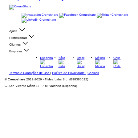
Ajuda
Profissionais
Clientes
Empresa
Espanha
Itália
Brasil
México
Chile
Termos e Condições de Uso
|
Política de Privacidade
|
Cookies
©
Cronoshare
2012-2026 - Tridea Labs S.L. (B98386022)
C. San Vicente Mártir 83 - 7 M, Valencia (Espanha)