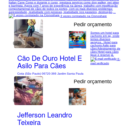
Italian Cane Corso e durante o curso, prestava serviços como dog walker, pet sitter
e banhista. Agora com 7 anos de experiência na áerea, trabalho com modificação
comportamental de cães de todos os portes, com os mais diversos problemas:
agressividade, reatividade com pessoas, reatividade nos passeios, destruição,...
3 vezes contratado na Cronoshare
Pedir orçamento
Somos um hotel para
cachorro em sp, onde
temos diversos
serviços.. Hotel para
1/6
cachorro Asilo para
cães Adestramento de
cães Hotel para cães
Cão De Ouro Hotel E
ligue e reserve já.
E-
Asilo Para Cães
mail verificado
Cotia (São Paulo) 06720-366 Jardim Santa Paula
Pedir orçamento
1/6
Jefferson Leandro
Teixeira