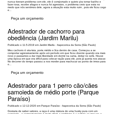
nunca tiveram problema com ele, ele é comportado e quieto pra tomar banho e
fazer tosa, recebe afagos e nunca foi agressivo, o problema creio que esta no
medo que nós sentimos dele, agora a situação esta muito ruim , pois ele ficou cego
e...
Peça um orçamento
Adestrador de cachorro para
obediência (Jardim Marilu)
Publicado o 11-5-2019 em Jardim Marilu - Itapecerica da Serra (São Paulo)
Meu cachorro é vira-lata, porte médio e fica dentro de casa. Começou a se
comportar agressivamente após um período em que ficou doente quando era mais
novo e passamos a dar mais liberdade em dormir na cama, deitar no sofá. Houve
uma época em que era difícil para colocar ração para ele, pois já queria nos atacar.
No decorrer do tempo passou a nos morder para machucar ao ponto de irmos para
o...
Peça um orçamento
Adestrador para 1 perro cão/cães
samoieda de médio porte (Parque
Paraíso)
Publicado o 12-12-2020 em Parque Paraíso - Itapecerica da Serra (São Paulo)
Gostaria de saber valores, a raça é uma mistura de uma husky pura com um
samoieda , o comportamento é muito dócil, o problema é a euforia ao mer ver, e