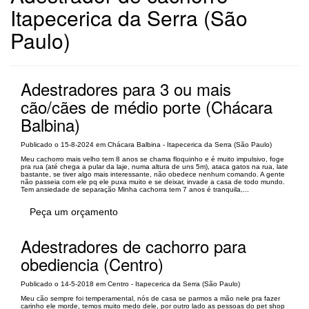
Itapecerica da Serra (São
Paulo)
Adestradores para 3 ou mais
cão/cães de médio porte (Chácara
Balbina)
Publicado o 15-8-2024 em Chácara Balbina - Itapecerica da Serra (São Paulo)
Meu cachorro mais velho tem 8 anos se chama floquinho e é muito impulsivo, foge
pra rua (até chega a pular da laje, numa altura de uns 5m), ataca gatos na rua, late
bastante, se tiver algo mais interessante, não obedece nenhum comando. A gente
não passeia com ele pq ele puxa muito e se deixar, invade a casa de todo mundo.
Tem ansiedade de separação Minha cachorra tem 7 anos é tranquila,...
Peça um orçamento
Adestradores de cachorro para
obediencia (Centro)
Publicado o 14-5-2018 em Centro - Itapecerica da Serra (São Paulo)
Meu cão sempre foi temperamental, nós de casa se parmos a mão nele pra fazer
carinho ele morde, temos muito medo dele, por outro lado as pessoas do pet shop