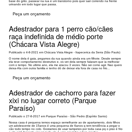
base do grito, passear na rua é um transtorno pois quer sair correndo na frente
urinando em todo lugar que passa.
Peça um orçamento
Adestrador para 1 perro cão/cães
raça indefinida de médio porte
(Chácara Vista Alegre)
Publicado o 4-8-2021 em Chácara Vista Alegre - Itapecerica da Serra (São Paulo)
O nome dela é gaia, pegamos da rua quando ainda era um filhote. Desde sempre
ela teve comportamento destrutivo e, os vet dela sempre falaram que ia melhorar
com o tempo. No ultimo ano, ela me atacou 3 vezes. Não sei como agir. Nao quero
deixa-Ala com outra familia e tenho dó de deixar ela fora de casa no frio...
Peça um orçamento
Adestrador de cachorro para fazer
xixi no lugar correto (Parque
Paraíso)
Publicado o 27-8-2017 em Parque Paraíso - São Pedro (Espírito Santo)
Nossa casa é pequena temos espaço semelhante ao de apartamento, dois filhos
um adolescente de 15anos é uma pequena de 6anos q tem tendência a pegar o
cão todo tempo no colo. Gostamos de usar tampetes por toda casa pq o piso é frio