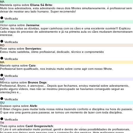
MA
Maristela opina sobre
Eliana Sá Brito
:
Muito boa adestradora, esta adestrando meus dois filhotes simultaneamente, é profissional sem
deixar de mostrar seu lado humano. Super recomendo!
Verificada
VP
Victor opina sobre
Jannaina
:
Calma, tira todas as dúvidas, super carinhosa com os cães e uma excelente ouvinte!!! Explicou
cada etapa do processo de adestramento e já na primeira aula os cães mudaram demonstraram
interesse.
Verificada
RO
Rose opina sobre
Servipetss
:
Estou muito satisfeita, ótimo profissional, dedicado, técnico e comprometido
Verificada
MA
Marcelo opina sobre
Caio
:
Profissional bem qualificado, nos instruiu muito sobre como agir com nosso filhote.
Verificada
MÔ
Mônica opina sobre
Brunos Dogs
:
Profissional, Bruno, é atencioso... Depois que fechamos, enviou material sobre adestramento,
pediu alguns vídeos, mas não se mostrou preocupado se havíamos conseguido seguir as
orientações e...
Verificada
GU
Gustavo opina sobre
Alefe
:
O Brian chegou para mudar toda nossa rotina trazendo conforto e disciplina na hora do passeio.
O que era uma guerra para passear, se tornou um momento de lazer com toda disciplina.
Verificada
TH
Thais opina sobre
Canil Gregorovitch
:
O Léo é um adestrador muito pontual, gentil e dentro de várias possibilidades de profissionais,
foi quem nos deixou mais seguras com a contratação dos serviços. Hoje realizamos nossa