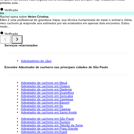
primeira aula...
Verificada
RA
Rachel opina sobre
Helen Cristina
:
Ellen é uma profissional de grandeza ímpar, sua técnica humanizada de tratar o animal e ótima,
meu cachorro já responde aos estímulos por ela ensinados em apenas dois encontros. Estou
muito...
Verificada
Serviços relacionados
Adestradores de cães
Encontre Adestrador de cachorro nas principais cidades de São Paulo
Adestrador de cachorro em Mauá
Adestrador de cachorro em Osasco
Adestrador de cachorro em Diadema
Adestrador de cachorro em Guarulhos
Adestrador de cachorro em Sorocaba
Adestrador de cachorro em Campinas
Adestrador de cachorro em Barueri
Adestrador de cachorro em Itu
Adestrador de cachorro em Caieiras
Adestrador de cachorro em Santo André
Adestrador de cachorro em São Paulo
Adestrador de cachorro em Suzano
Adestrador de cachorro em Taboão da Serra
Adestrador de cachorro em Praia Grande
Adestrador de cachorro em Avaré