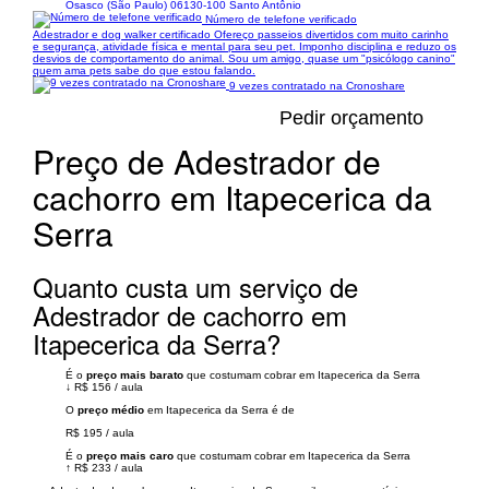
Osasco (São Paulo) 06130-100 Santo Antônio
Número de telefone verificado
Adestrador e dog walker certificado Ofereço passeios divertidos com muito carinho
e segurança, atividade física e mental para seu pet. Imponho disciplina e reduzo os
desvios de comportamento do animal. Sou um amigo, quase um "psicólogo canino"
quem ama pets sabe do que estou falando.
9 vezes contratado na Cronoshare
Pedir orçamento
Preço de Adestrador de
cachorro em Itapecerica da
Serra
Quanto custa um serviço de
Adestrador de cachorro em
Itapecerica da Serra?
É o
preço mais barato
que costumam cobrar em Itapecerica da Serra
↓
R$ 156
/
aula
O
preço médio
em Itapecerica da Serra é de
R$ 195
/
aula
É o
preço mais caro
que costumam cobrar em Itapecerica da Serra
↑
R$ 233
/
aula