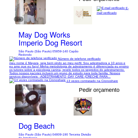
E-
mail verificado
1/9
May Dog Works
Imperio Dog Resort
São Paulo (São Paulo) 05859-140 Capão
Redondo
Número de telefone verificado
meu nome é Mayara, seja bem vindo ao meu perfil. Sou adestradora a 10 anos e
eu amo que eu faço! Minha metodologia de adestramento é diferenciada eu ensino
os tutores sobre a psicologia canina, revelo todos os segredos do adestramento.
Todos nossos pacotes incluem um grupo de estudo para toda família. Nossos
serviços disponíveis: -ADEDTRAMENTO -DAY CARE (CRECHE PARA...
13 vezes contratado na Cronoshare
Pedir orçamento
1/4
Dog Beach
São Paulo (São Paulo) 04809-190 Terceira Divisão
de Interlagos