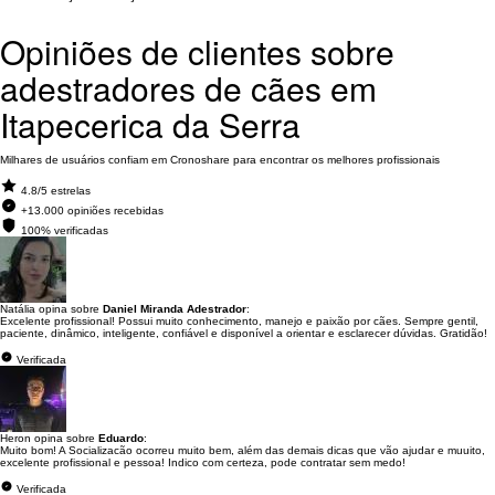
Opiniões de clientes sobre
adestradores de cães em
Itapecerica da Serra
Milhares de usuários confiam em Cronoshare para encontrar os melhores profissionais
4.8/5 estrelas
+13.000 opiniões recebidas
100% verificadas
Natália opina sobre
Daniel Miranda Adestrador
:
Excelente profissional! Possui muito conhecimento, manejo e paixão por cães. Sempre gentil,
paciente, dinâmico, inteligente, confiável e disponível a orientar e esclarecer dúvidas. Gratidão!
Verificada
Heron opina sobre
Eduardo
:
Muito bom! A Socializacão ocorreu muito bem, além das demais dicas que vão ajudar e muuito,
excelente profissional e pessoa! Indico com certeza, pode contratar sem medo!
Verificada