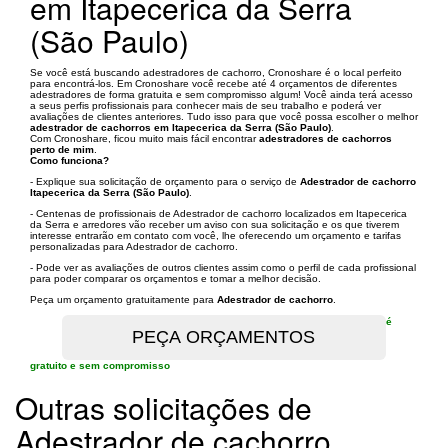
em Itapecerica da Serra
(São Paulo)
Se você está buscando adestradores de cachorro, Cronoshare é o local perfeito
para encontrá-los. Em Cronoshare você recebe até 4 orçamentos de diferentes
adestradores de forma gratuita e sem compromisso algum! Você ainda terá acesso
a seus perfis profissionais para conhecer mais de seu trabalho e poderá ver
avaliações de clientes anteriores. Tudo isso para que você possa escolher o melhor
adestrador de cachorros em Itapecerica da Serra (São Paulo)
.
Com Cronoshare, ficou muito mais fácil encontrar
adestradores de cachorros
perto de mim
.
Como funciona?
- Explique sua solicitação de orçamento para o serviço de
Adestrador de cachorro
Itapecerica da Serra (São Paulo)
.
- Centenas de profissionais de Adestrador de cachorro localizados em Itapecerica
da Serra e arredores vão receber um aviso con sua solicitação e os que tiverem
interesse entrarão em contato com você, lhe oferecendo um orçamento e tarifas
personalizadas para Adestrador de cachorro.
- Pode ver as avaliações de outros clientes assim como o perfil de cada profissional
para poder comparar os orçamentos e tomar a melhor decisão.
Peça um orçamento gratuitamente para
Adestrador de cachorro
.
é
gratuito e sem compromisso
Outras solicitações de
Adestrador de cachorro