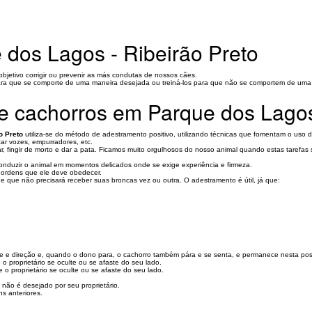
 dos Lagos - Ribeirão Preto
jetivo corrigir ou prevenir as más condutas de nossos cães.
para que se comporte de uma maneira desejada ou treiná-los para que não se comportem de uma
e cachorros em Parque dos Lagos
o Preto
utiliza-se do método de adestramento positivo, utilizando técnicas que fomentam o uso d
ar vozes, empurradores, etc.
ar, fingir de morto e dar a pata. Ficamos muito orgulhosos do nosso animal quando estas taref
onduzir o animal em momentos delicados onde se exige experiência e firmeza.
 ordens que ele deve obedecer.
que não precisará receber suas broncas vez ou outra. O adestramento é útil, já que:
e e direção e, quando o dono para, o cachorro também pára e se senta, e permanece nesta po
 proprietário se oculte ou se afaste do seu lado.
o proprietário se oculte ou se afaste do seu lado.
 não é desejado por seu proprietário.
s anteriores.