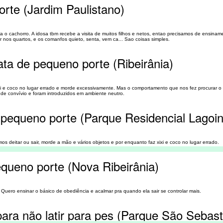
rte (Jardim Paulistano)
 o cachorro. A idosa tbm recebe a visita de muitos filhos e netos, entao precisamos de ensiname
 nos quartos, e os comanfos quieto, senta, vem ca... Sao coisas simples.
ata de pequeno porte (Ribeirânia)
ixi e coco no lugar errado e morde excessivamente. Mas o comportamento que nos fez procurar o
e convívio e foram introduzidos em ambiente neutro.
 pequeno porte (Parque Residencial Lagoi
s deitar ou sair, morde a mão e vários objetos e por enquanto faz xixi e coco no lugar errado.
queno porte (Nova Ribeirânia)
. Quero ensinar o básico de obediência e acalmar pra quando ela sair se controlar mais.
ara não latir para pes (Parque São Sebast