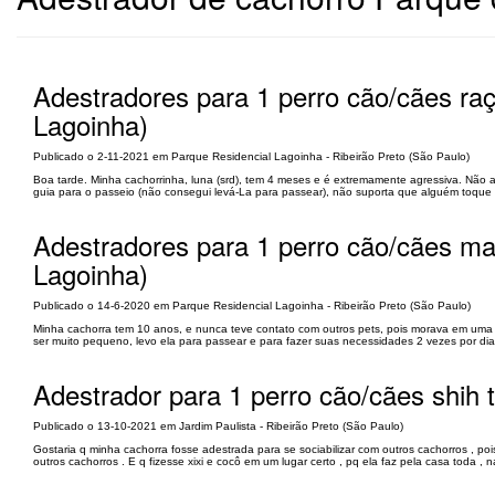
Adestradores para 1 perro cão/cães raç
Lagoinha)
Publicado o 2-11-2021 em Parque Residencial Lagoinha - Ribeirão Preto (São Paulo)
Boa tarde. Minha cachorrinha, luna (srd), tem 4 meses e é extremamente agressiva. Não ace
guia para o passeio (não consegui levá-La para passear), não suporta que alguém toque na
Adestradores para 1 perro cão/cães ma
Lagoinha)
Publicado o 14-6-2020 em Parque Residencial Lagoinha - Ribeirão Preto (São Paulo)
Minha cachorra tem 10 anos, e nunca teve contato com outros pets, pois morava em uma
ser muito pequeno, levo ela para passear e para fazer suas necessidades 2 vezes por dia, 
Adestrador para 1 perro cão/cães shih 
Publicado o 13-10-2021 em Jardim Paulista - Ribeirão Preto (São Paulo)
Gostaria q minha cachorra fosse adestrada para se sociabilizar com outros cachorros , poi
outros cachorros . E q fizesse xixi e cocô em um lugar certo , pq ela faz pela casa toda , 