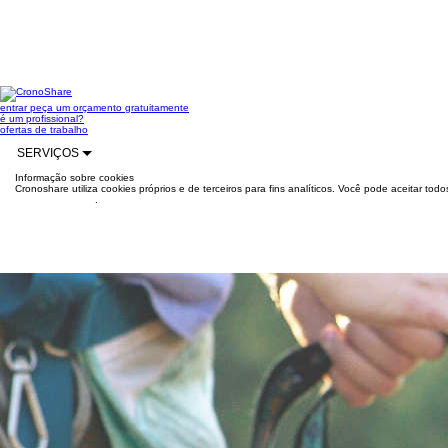
entrar
peça um orçamento gratuitamente
é um profissional?
ofertas de trabalho
SERVIÇOS
Informação sobre cookies
Cronoshare utiliza cookies próprios e de terceiros para fins analíticos. Você pode aceitar to
mais informações
.