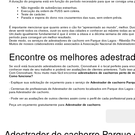
A duração do programa está em função do período necessário para que se consiga uma p
Não ingestão de substâncias estranhas.
Execução da ordem de FUSS sem coleira.
Teste de carácter.
Parada e espera do dono nos cruzamentos das ruas, sem ordem prévia.
É importante mencionar que quanto antes o cão for “apresentado ao mundo”, melhor. Duran
deve sentir todos os cheiros, ouvir os sons das cidades e conhecer ao máximo todas as 
Um dado igualmente fundamental é que é entre a oitava e a décima semana de vida que 
período para conseguir um melhor resultado.
Deste modo, os serviços de adestradores de cachorro em Parque dos Lagos - Ribeirão Pre
Muitos de nossos colaboradores estão associados à Associação Nacional de Adestradores C
Encontre os melhores adestrad
Se você está buscando adestradores de cachorro, Cronoshare é o local perfeito para enc
conhecer mais de seu trabalho e poderá ver avaliações de clientes anteriores. Tudo isso
Com Cronoshare, ficou muito mais fácil encontrar
adestradores de cachorros perto de 
Como funciona?
- Explique sua solicitação de orçamento para o serviço de
Adestrador de cachorro Parqu
- Centenas de profissionais de Adestrador de cachorro localizados em Parque dos Lagos -
para Adestrador de cachorro.
- Pode ver as avaliações de outros clientes assim como o perfil de cada profissional par
Peça um orçamento gratuitamente para
Adestrador de cachorro
.
Adestrador de cachorro Parque 