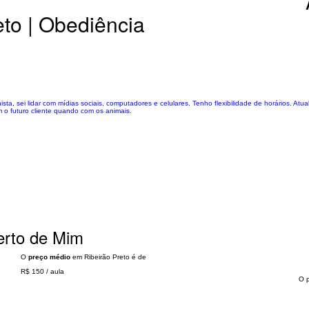
eto | Obediência
sta, sei lidar com mídias sociais, computadores e celulares. Tenho flexibilidade de horários. Atu
 o futuro cliente quando com os animais.
erto de Mim
O
preço médio
em Ribeirão Preto é de
R$ 150
/
aula
O 