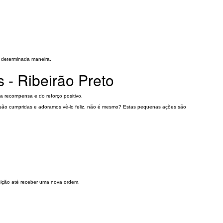
 determinada maneira.
 - Ribeirão Preto
a recompensa e do reforço positivo.
as são cumpridas e adoramos vê-lo feliz, não é mesmo? Estas pequenas ações são
sição até receber uma nova ordem.