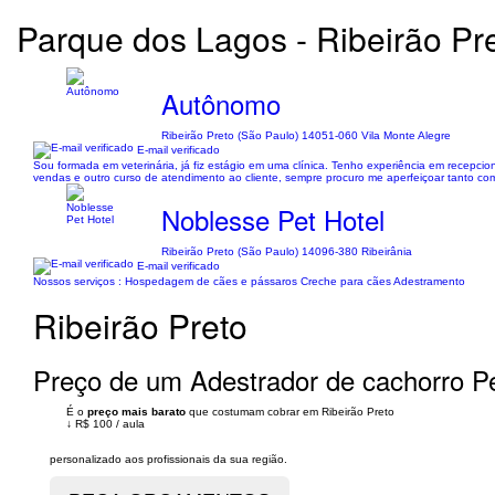
Parque dos Lagos - Ribeirão Pr
Autônomo
Ribeirão Preto (São Paulo) 14051-060 Vila Monte Alegre
E-mail verificado
Sou formada em veterinária, já fiz estágio em uma clínica. Tenho experiência em recepcioni
vendas e outro curso de atendimento ao cliente, sempre procuro me aperfeiçoar tanto com
Noblesse Pet Hotel
Ribeirão Preto (São Paulo) 14096-380 Ribeirânia
E-mail verificado
Nossos serviços : Hospedagem de cães e pássaros Creche para cães Adestramento
Ribeirão Preto
Preço de um Adestrador de cachorro P
É o
preço mais barato
que costumam cobrar em Ribeirão Preto
↓
R$ 100
/
aula
personalizado aos profissionais da sua região.