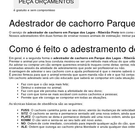
é gratuito e sem compromisso
Adestrador de cachorro Parque
O serviço de
adestrador de cachorro em Parque dos Lagos - Ribeirão Preto
tem como ob
Nossos adestradores têm duas formas de ensinar nossos animais de estimação: treinar 
Como é feito o adestramento d
Em geral, e a segunda forma o
adestrador de cachorro em Parque dos Lagos - Ribeirã
Premiar o animal por uma boa conduta mostrou-se ser um método mais eficaz do que utiliz
Ao adotar ou comprar um cão sempre queremos ensiná-lo truques como deitar, sentar, rol
ensinadas através da atividade de adestramento que pode ser profissional ou não.
A vantagem de adestrar o seu cachorro com a ajuda profissional é que o mesmo saberá c
É preciso firmeza para que o animal entenda que quem manda não é ele e que há certas
Um cachorro adestrado será um cão educado que saberá se comportar em cada situação e 
Faz com que o cão seja mais feliz;
Diminui o estresse no animal;
Faz com que ele perceba mais a afetividade de seu dono;
Faz com que torne-se mais sociável com outros cachorros e pessoas;
Permite que ele consiga se comportar em todas as situações.
As técnicas básicas de obediência são as seguintes:
FUSS
: O cachorro caminha junto ao seu dono; atento às mudanças de velocidad
SITZ
: O cachorro se senta e permanece sentado até uma nova ordem, ainda que o
PLATZ
: O cachorro se deita e permanece deitado até uma nova ordem, ainda que 
KOMM
: O cão vem e senta-se ao seu lado até novo aviso.
NO
: Ordem de corte imediato, concebido para impedir qualquer ação do cão, que
ALE
: Ordem que outorga ao cachorro plena liberdade e anula qualquer das orden