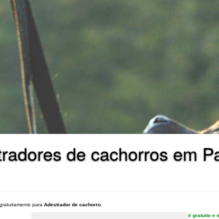
radores de cachorros em Pa
gratuitamente para
Adestrador de cachorro
.
é gratuito 