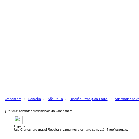
Cronoshare
Domicílio
São Paulo
Ribeirão Preto (São Paulo)
Adestrador de c
¿Por que contratar profissionais da Cronoshare?
É grátis
Use Cronoshare grátis! Receba orçamentos e contate com, até, 4 profissionais.