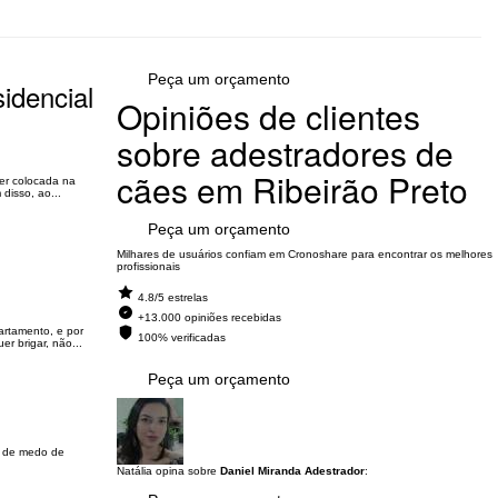
Peça um orçamento
idencial
Opiniões de clientes
sobre adestradores de
cães em Ribeirão Preto
ser colocada na
disso, ao...
Peça um orçamento
l
Milhares de usuários confiam em Cronoshare para encontrar os melhores
profissionais
4.8/5 estrelas
+13.000 opiniões recebidas
artamento, e por
100% verificadas
r brigar, não...
Peça um orçamento
re de medo de
Natália opina sobre
Daniel Miranda Adestrador
: