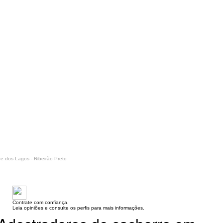
e dos Lagos - Ribeirão Preto
Contrate com confiança.
Leia opiniões e consulte os perfis para mais informações.