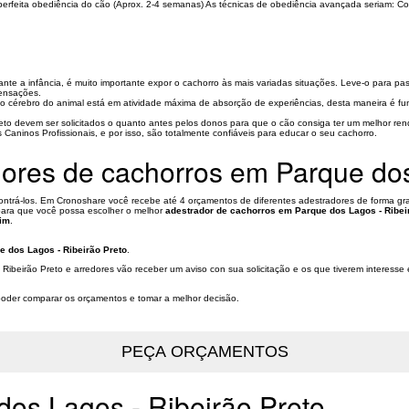
erfeita obediência do cão (Aprox. 2-4 semanas) As técnicas de obediência avançada seriam: C
te a infância, é muito importante expor o cachorro às mais variadas situações. Leve-o para pas
sensações.
o cérebro do animal está em atividade máxima de absorção de experiências, desta maneira é f
to devem ser solicitados o quanto antes pelos donos para que o cão consiga ter um melhor ren
aninos Profissionais, e por isso, são totalmente confiáveis para educar o seu cachorro.
ores de cachorros em Parque dos
ontrá-los. Em Cronoshare você recebe até 4 orçamentos de diferentes adestradores de forma grat
 para que você possa escolher o melhor
adestrador de cachorros em Parque dos Lagos - Ribei
mim
.
e dos Lagos - Ribeirão Preto
.
 Ribeirão Preto e arredores vão receber um aviso con sua solicitação e os que tiverem interess
a poder comparar os orçamentos e tomar a melhor decisão.
dos Lagos - Ribeirão Preto