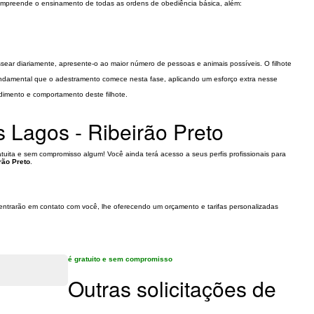
ompreende o ensinamento de todas as ordens de obediência básica, além:
sear diariamente, apresente-o ao maior número de pessoas e animais possíveis. O filhote
undamental que o adestramento comece nesta fase, aplicando um esforço extra nesse
dimento e comportamento deste filhote.
 Lagos - Ribeirão Preto
uita e sem compromisso algum! Você ainda terá acesso a seus perfis profissionais para
rão Preto
.
e entrarão em contato com você, lhe oferecendo um orçamento e tarifas personalizadas
é gratuito e sem compromisso
Outras solicitações de