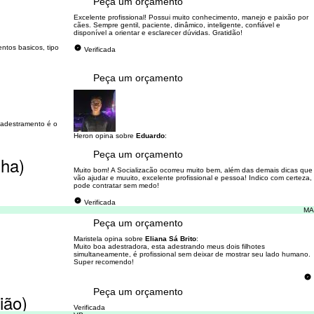
Peça um orçamento
Excelente profissional! Possui muito conhecimento, manejo e paixão por
cães. Sempre gentil, paciente, dinâmico, inteligente, confiável e
disponível a orientar e esclarecer dúvidas. Gratidão!
ntos basicos, tipo
Verificada
Peça um orçamento
 adestramento é o
Heron opina sobre
Eduardo
:
Peça um orçamento
nha)
Muito bom! A Socializacão ocorreu muito bem, além das demais dicas que
vão ajudar e muuito, excelente profissional e pessoa! Indico com certeza,
pode contratar sem medo!
Verificada
MA
Peça um orçamento
Maristela opina sobre
Eliana Sá Brito
:
Muito boa adestradora, esta adestrando meus dois filhotes
simultaneamente, é profissional sem deixar de mostrar seu lado humano.
Super recomendo!
Peça um orçamento
ião)
Verificada