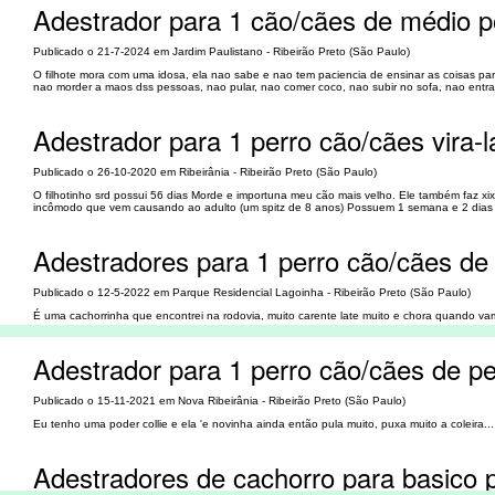
Adestrador para 1 cão/cães de médio po
Publicado o 21-7-2024 em Jardim Paulistano - Ribeirão Preto (São Paulo)
O filhote mora com uma idosa, ela nao sabe e nao tem paciencia de ensinar as coisas para
nao morder a maos dss pessoas, nao pular, nao comer coco, nao subir no sofa, nao entrar
Adestrador para 1 perro cão/cães vira-l
Publicado o 26-10-2020 em Ribeirânia - Ribeirão Preto (São Paulo)
O filhotinho srd possui 56 dias Morde e importuna meu cão mais velho. Ele também faz x
incômodo que vem causando ao adulto (um spitz de 8 anos) Possuem 1 semana e 2 dias d
Adestradores para 1 perro cão/cães de
Publicado o 12-5-2022 em Parque Residencial Lagoinha - Ribeirão Preto (São Paulo)
É uma cachorrinha que encontrei na rodovia, muito carente late muito e chora quando vamo
Adestrador para 1 perro cão/cães de pe
Publicado o 15-11-2021 em Nova Ribeirânia - Ribeirão Preto (São Paulo)
Eu tenho uma poder collie e ela 'e novinha ainda então pula muito, puxa muito a coleira..
Adestradores de cachorro para basico p