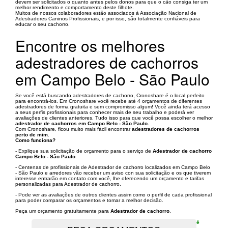
devem ser solicitados o quanto antes pelos donos para que o cão consiga ter um
melhor rendimento e comportamento deste filhote.
Muitos de nossos colaboradores estão associados à Associação Nacional de
Adestradores Caninos Profissionais, e por isso, são totalmente confiáveis para
educar o seu cachorro.
Encontre os melhores
adestradores de cachorros
em Campo Belo - São Paulo
Se você está buscando adestradores de cachorro, Cronoshare é o local perfeito
para encontrá-los. Em Cronoshare você recebe até 4 orçamentos de diferentes
adestradores de forma gratuita e sem compromisso algum! Você ainda terá acesso
a seus perfis profissionais para conhecer mais de seu trabalho e poderá ver
avaliações de clientes anteriores. Tudo isso para que você possa escolher o melhor
adestrador de cachorros em Campo Belo - São Paulo
.
Com Cronoshare, ficou muito mais fácil encontrar
adestradores de cachorros
perto de mim
.
Como funciona?
- Explique sua solicitação de orçamento para o serviço de
Adestrador de cachorro
Campo Belo - São Paulo
.
- Centenas de profissionais de Adestrador de cachorro localizados em Campo Belo
- São Paulo e arredores vão receber um aviso con sua solicitação e os que tiverem
interesse entrarão em contato com você, lhe oferecendo um orçamento e tarifas
personalizadas para Adestrador de cachorro.
- Pode ver as avaliações de outros clientes assim como o perfil de cada profissional
para poder comparar os orçamentos e tomar a melhor decisão.
Peça um orçamento gratuitamente para
Adestrador de cachorro
.
é