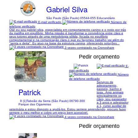
Gabriel Silva
São Paulo (São Paulo) 05544-055 Educandário
E-mail verificado
Número de
telefone verificado
Olá! eu sou gabriel silva, especialista em comportamento canino e o rosto por trás
da matilha em equilíbrio. Minha missão é transformar a convivência entre cães e
seus tutores através de uma metodologia sólida, focada no equilíbrio
comportamental e na comunicação clara. ​o que eu faço ​meu trabalho vai além do
"senta e deita". Eu atuo na base da estrutura canina, oferecendo soluções...
3 vezes contratado na Cronoshare
Pedir orçamento
E-
mail verificado
Número
1/1
de telefone verificado
Serviços de
adestramento,
Patrick
passeio, banho e
tosa.. Amo animais
principalmente os
cães, sou passeador
9 (1)
Taboão da Serra (São Paulo) 06790-300
a 3 anos e adestrador
Parque das Cigarreiras
a 1, curso auxiliar de
veterinária e estou disposto a ajudá-los. Estou sempre aprendendo, procuro fazer
sempre o meu melhor e cobro um preço bem acessível.
4 vezes contratado na Cronoshare
Pedir orçamento