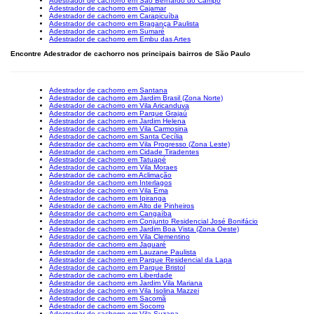
Adestrador de cachorro em São Bernardo do Campo
Adestrador de cachorro em Cajamar
Adestrador de cachorro em Carapicuíba
Adestrador de cachorro em Bragança Paulista
Adestrador de cachorro em Sumaré
Adestrador de cachorro em Embu das Artes
Encontre Adestrador de cachorro nos principais bairros de São Paulo
Adestrador de cachorro em Santana
Adestrador de cachorro em Jardim Brasil (Zona Norte)
Adestrador de cachorro em Vila Aricanduva
Adestrador de cachorro em Parque Grajaú
Adestrador de cachorro em Jardim Helena
Adestrador de cachorro em Vila Carmosina
Adestrador de cachorro em Santa Cecília
Adestrador de cachorro em Vila Progresso (Zona Leste)
Adestrador de cachorro em Cidade Tiradentes
Adestrador de cachorro em Tatuapé
Adestrador de cachorro em Vila Moraes
Adestrador de cachorro em Aclimação
Adestrador de cachorro em Interlagos
Adestrador de cachorro em Vila Ema
Adestrador de cachorro em Ipiranga
Adestrador de cachorro em Alto de Pinheiros
Adestrador de cachorro em Cangaíba
Adestrador de cachorro em Conjunto Residencial José Bonifácio
Adestrador de cachorro em Jardim Boa Vista (Zona Oeste)
Adestrador de cachorro em Vila Clementino
Adestrador de cachorro em Jaguaré
Adestrador de cachorro em Lauzane Paulista
Adestrador de cachorro em Parque Residencial da Lapa
Adestrador de cachorro em Parque Bristol
Adestrador de cachorro em Liberdade
Adestrador de cachorro em Jardim Vila Mariana
Adestrador de cachorro em Vila Isolina Mazzei
Adestrador de cachorro em Sacomã
Adestrador de cachorro em Socorro
Adestrador de cachorro em Vila Suzana