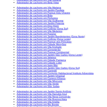
Adestrador de cachorro em Bela Vista
Adestrador de cachorro em Vila Mariana
Adestrador de cachorro em Jardim Paulista
Adestrador de cachorro em Parque Edu Chaves
Adestrador de cachorro em Brás
Adestrador de cachorro em Pinheiros
Adestrador de cachorro em Vila Guilherme
Adestrador de cachorro em Jardim Patente
Adestrador de cachorro em Artur Alvim
Adestrador de cachorro em Colônia (Zona Sul)
Adestrador de cachorro em Vila Medeiros
Adestrador de cachorro em Paraíso
Adestrador de cachorro em Jardim Bandeirantes (Zona Norte)
Adestrador de cachorro em Colônia (Zona Leste)
Adestrador de cachorro em Parque dos Príncipes
Adestrador de cachorro em Cidade Monções
Adestrador de cachorro em Vila Andrade
Adestrador de cachorro em Consolação
Adestrador de cachorro em Parque Continental
Adestrador de cachorro em Jardim São Carlos (Zona Leste)
Adestrador de cachorro em Veleiros
Adestrador de cachorro em Cidade Patriarca
Adestrador de cachorro em Cidade Líder
Adestrador de cachorro em Itaim Bibi
Adestrador de cachorro em Jardim São Carlos (Zona Sul)
Adestrador de cachorro em Canindé
Adestrador de cachorro em Conjunto Habitacional Instituto Adventista
Adestrador de cachorro em Jardim Umarizal
Adestrador de cachorro em Campos Elíseos
Adestrador de cachorro em Vila Nhocune
Adestrador de cachorro em Vila Verde
Adestrador de cachorro em São Judas
Adestrador de cachorro em Jardim Santo Antônio
Adestrador de cachorro em Vila Danubio Azul
Adestrador de cachorro em Vila Nova Conceição
Adestrador de cachorro em Vila Buenos Aires
Adestrador de cachorro em Vila Amélia
Adestrador de cachorro em Rio Bonito