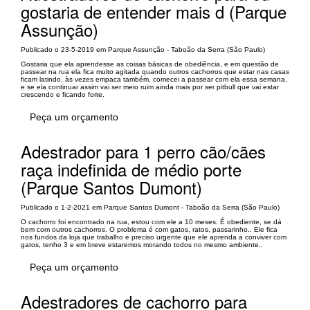
gostaria de entender mais d (Parque
Assunção)
Publicado o 23-5-2019 em Parque Assunção - Taboão da Serra (São Paulo)
Gostaria que ela aprendesse as coisas básicas de obediência, e em questão de
passear na rua ela fica muito agitada quando outros cachorros que estar nas casas
ficam latindo, às vezes empaca também, comecei a passear com ela essa semana,
e se ela continuar assim vai ser meio ruim ainda mais por ser pitbull que vai estar
crescendo e ficando forte.
Peça um orçamento
Adestrador para 1 perro cão/cães
raça indefinida de médio porte
(Parque Santos Dumont)
Publicado o 1-2-2021 em Parque Santos Dumont - Taboão da Serra (São Paulo)
O cachorro foi encontrado na rua, estou com ele a 10 meses. É obediente, se dá
bem com outros cachorros. O problema é com gatos, ratos, passarinho.. Ele fica
nos fundos da loja que trabalho e preciso urgente que ele aprenda a conviver com
gatos, tenho 3 e em breve estaremos morando todos no mesmo ambiente..
Peça um orçamento
Adestradores de cachorro para