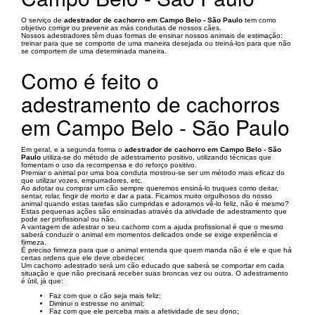
O serviço de
adestrador de cachorro em Campo Belo - São Paulo
tem como
objetivo corrigir ou prevenir as más condutas de nossos cães.
Nossos adestradores têm duas formas de ensinar nossos animais de estimação:
treinar para que se comporte de uma maneira desejada ou treiná-los para que não
se comportem de uma determinada maneira.
Como é feito o
adestramento de cachorros
em Campo Belo - São Paulo
Em geral, e a segunda forma o
adestrador de cachorro em Campo Belo - São
Paulo
utiliza-se do método de adestramento positivo, utilizando técnicas que
fomentam o uso da recompensa e do reforço positivo.
Premiar o animal por uma boa conduta mostrou-se ser um método mais eficaz do
que utilizar vozes, empurradores, etc.
Ao adotar ou comprar um cão sempre queremos ensiná-lo truques como deitar,
sentar, rolar, fingir de morto e dar a pata. Ficamos muito orgulhosos do nosso
animal quando estas tarefas são cumpridas e adoramos vê-lo feliz, não é mesmo?
Estas pequenas ações são ensinadas através da atividade de adestramento que
pode ser profissional ou não.
A vantagem de adestrar o seu cachorro com a ajuda profissional é que o mesmo
saberá conduzir o animal em momentos delicados onde se exige experiência e
firmeza.
É preciso firmeza para que o animal entenda que quem manda não é ele e que há
certas ordens que ele deve obedecer.
Um cachorro adestrado será um cão educado que saberá se comportar em cada
situação e que não precisará receber suas broncas vez ou outra. O adestramento
é útil, já que:
Faz com que o cão seja mais feliz;
Diminui o estresse no animal;
Faz com que ele perceba mais a afetividade de seu dono;