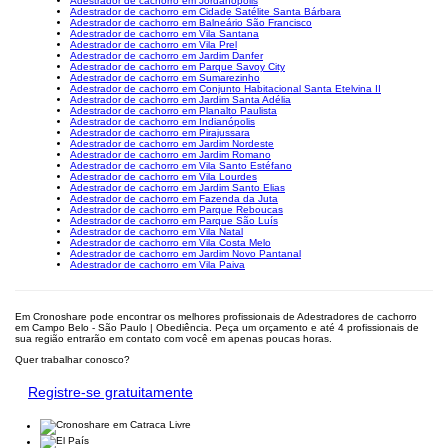
Adestrador de cachorro em Jordanópolis
Adestrador de cachorro em Cidade Satélite Santa Bárbara
Adestrador de cachorro em Balneário São Francisco
Adestrador de cachorro em Vila Santana
Adestrador de cachorro em Vila Prel
Adestrador de cachorro em Jardim Danfer
Adestrador de cachorro em Parque Savoy City
Adestrador de cachorro em Sumarezinho
Adestrador de cachorro em Conjunto Habitacional Santa Etelvina II
Adestrador de cachorro em Jardim Santa Adélia
Adestrador de cachorro em Planalto Paulista
Adestrador de cachorro em Indianópolis
Adestrador de cachorro em Pirajussara
Adestrador de cachorro em Jardim Nordeste
Adestrador de cachorro em Jardim Romano
Adestrador de cachorro em Vila Santo Estéfano
Adestrador de cachorro em Vila Lourdes
Adestrador de cachorro em Jardim Santo Elias
Adestrador de cachorro em Fazenda da Juta
Adestrador de cachorro em Parque Reboucas
Adestrador de cachorro em Parque São Luís
Adestrador de cachorro em Vila Natal
Adestrador de cachorro em Vila Costa Melo
Adestrador de cachorro em Jardim Novo Pantanal
Adestrador de cachorro em Vila Paiva
Em Cronoshare pode encontrar os melhores profissionais de Adestradores de cachorro
em Campo Belo - São Paulo | Obediência. Peça um orçamento e até 4 profissionais de
sua região entrarão em contato com você em apenas poucas horas.
Quer trabalhar conosco?
Registre-se gratuitamente