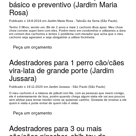
básico e preventivo (Jardim Maria
Rosa)
Publicado o 18-8-2019 em Jardim Maria Rosa - Taboão da Serra (São Paulo)
Tenho 3 filhos, sendo um. Bb de 2 anos e mais 1 cachorro ilhza apso. Meu chow
chow convive super bem com eles. Porém moro em condomínio e utilizamos a área
em comum dos cachorros e temos 1 problema com morador que acha que o meu
cachorro seja agressivo e seja obrigatório a utilizar focinheira
Peça um orçamento
Adestradores para 1 perro cão/cães
vira-lata de grande porte (Jardim
Jussara)
Publicado o 19-11-2020 em Jardim Jussara - São Paulo (São Paulo)
O meu cachorro é a mistura de pitbull com fila, com as pessoas que vivem comigo,
ele é extremamente de boa, porém quando chega algum visita ele vai aos poucos
sem afobar para tentar morder como se quisesse carinho. Gostaria de ensinar a ele
quem é visita e pode entrar de quem não é visita.
Peça um orçamento
Adestradores para 3 ou mais
cão/cães pinscher, shih tzu de