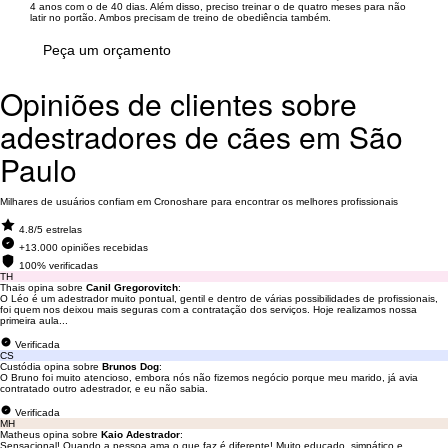
4 anos com o de 40 dias. Além disso, preciso treinar o de quatro meses para não
latir no portão. Ambos precisam de treino de obediência também.
Peça um orçamento
Opiniões de clientes sobre
adestradores de cães em São
Paulo
Milhares de usuários confiam em Cronoshare para encontrar os melhores profissionais
4.8/5 estrelas
+13.000 opiniões recebidas
100% verificadas
TH
Thais opina sobre
Canil Gregorovitch
:
O Léo é um adestrador muito pontual, gentil e dentro de várias possibilidades de profissionais,
foi quem nos deixou mais seguras com a contratação dos serviços. Hoje realizamos nossa
primeira aula...
Verificada
CS
Custódia opina sobre
Brunos Dog
:
O Bruno foi muito atencioso, embora nós não fizemos negócio porque meu marido, já avia
contratado outro adestrador, e eu não sabia.
Verificada
MH
Matheus opina sobre
Kaio Adestrador
:
Sensacional! Quando a pessoa ama o que faz é diferente! Muito educado, simpático e