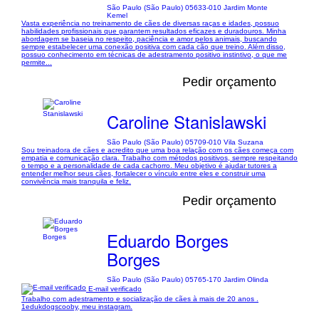
São Paulo (São Paulo) 05633-010 Jardim Monte
Kemel
Vasta experiência no treinamento de cães de diversas raças e idades, possuo
habilidades profissionais que garantem resultados eficazes e duradouros. Minha
abordagem se baseia no respeito, paciência e amor pelos animais, buscando
sempre estabelecer uma conexão positiva com cada cão que treino. Além disso,
possuo conhecimento em técnicas de adestramento positivo instintivo, o que me
permite...
Pedir orçamento
Caroline Stanislawski
São Paulo (São Paulo) 05709-010 Vila Suzana
Sou treinadora de cães e acredito que uma boa relação com os cães começa com
empatia e comunicação clara. Trabalho com métodos positivos, sempre respeitando
o tempo e a personalidade de cada cachorro. Meu objetivo é ajudar tutores a
entender melhor seus cães, fortalecer o vínculo entre eles e construir uma
convivência mais tranquila e feliz.
Pedir orçamento
Eduardo Borges
Borges
São Paulo (São Paulo) 05765-170 Jardim Olinda
E-mail verificado
Trabalho com adestramento e socialização de cães à mais de 20 anos .
1edukdogscooby, meu instagram.