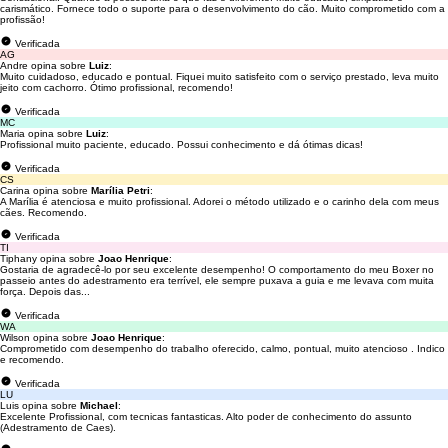
carismático. Fornece todo o suporte para o desenvolvimento do cão. Muito comprometido com a
profissão!
Verificada
AG
Andre opina sobre
Luiz
:
Muito cuidadoso, educado e pontual. Fiquei muito satisfeito com o serviço prestado, leva muito
jeito com cachorro. Ótimo profissional, recomendo!
Verificada
MC
Maria opina sobre
Luiz
:
Profissional muito paciente, educado. Possui conhecimento e dá ótimas dicas!
Verificada
CS
Carina opina sobre
Marília Petri
:
A Marília é atenciosa e muito profissional. Adorei o método utilizado e o carinho dela com meus
cães. Recomendo.
Verificada
TI
Tiphany opina sobre
Joao Henrique
:
Gostaria de agradecê-lo por seu excelente desempenho! O comportamento do meu Boxer no
passeio antes do adestramento era terrível, ele sempre puxava a guia e me levava com muita
força. Depois das...
Verificada
WA
Wilson opina sobre
Joao Henrique
:
Comprometido com desempenho do trabalho oferecido, calmo, pontual, muito atencioso . Indico
e recomendo.
Verificada
LU
Luis opina sobre
Michael
:
Excelente Profissional, com tecnicas fantasticas. Alto poder de conhecimento do assunto
(Adestramento de Caes).