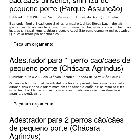
pequeno porte (Parque Assunção)
Publicado o 2-9-2020 em Parque Assunção - Taboão da Serra (São Paulo)
Boa tarde! Tenho 3 cachorros 2 pinscher macho 1 shitzu fêmea Latem demais
(principalmente os pinscher) e moro em apartamento, fazem xixi e coco em todos os
lugares (principalmente a shitzu é come o coco) São completamente mal educados.
Qual valor ficaria pra adestrar eles?
Peça um orçamento
Adestrador para 1 perro cão/cães de
pequeno porte (Chácara Agrindus)
Publicado o 26-4-2022 em Chácara Agrindus - Taboão da Serra (São Paulo)
O meu cachorro faz muito escândalo na hora do passeio, late e morde a coleira
quando abro e porta e agora moro em apartamento então ele no respeita e faz
muito barulho. Ele não consegue ficar sozinho, ele late incontrolavelmente e
arranha o portãozinho
Peça um orçamento
Adestrador para 2 perros cão/cães
de pequeno porte (Chácara
Agrindus)