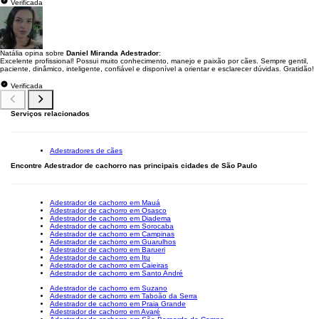
Verificada
Natália opina sobre
Daniel Miranda Adestrador
:
Excelente profissional! Possui muito conhecimento, manejo e paixão por cães. Sempre gentil,
paciente, dinâmico, inteligente, confiável e disponível a orientar e esclarecer dúvidas. Gratidão!
Verificada
Serviços relacionados
Adestradores de cães
Encontre Adestrador de cachorro nas principais cidades de São Paulo
Adestrador de cachorro em Mauá
Adestrador de cachorro em Osasco
Adestrador de cachorro em Diadema
Adestrador de cachorro em Sorocaba
Adestrador de cachorro em Campinas
Adestrador de cachorro em Guarulhos
Adestrador de cachorro em Barueri
Adestrador de cachorro em Itu
Adestrador de cachorro em Caieiras
Adestrador de cachorro em Santo André
Adestrador de cachorro em Suzano
Adestrador de cachorro em Taboão da Serra
Adestrador de cachorro em Praia Grande
Adestrador de cachorro em Avaré