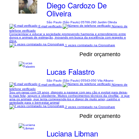
Diego Cardozo De
Oliveira
São Paulo (São Paulo) 05766-290 Jardim Olinda
E-mail verificado
Número de
telefone verificado
Conscientizar e educar a sociedade promovendo harmonia e entendimento entre
donos e animais de estimação, inovando em busca da excelência com respeito e
ética.
1 vezes contratado na Cronoshare
Pedir orçamento
Lucas Falastro
São Paulo (São Paulo) 05543-050 Vila Albano
E-mail verificado
Número de
telefone verificado
Sou um rapaz com 19 anos, disposto a passear com seu cão e evoluir para deixa-
lo mais feliz, seguro e obediente. Muitos conhecimentos técnicos da cinofilia , e que
ama os animais, que tenta compreende-los e dispor de muito amor, carinho e
seriedade para o bem-estar animal
2 vezes contratado na Cronoshare
Pedir orçamento
Luciana Libman