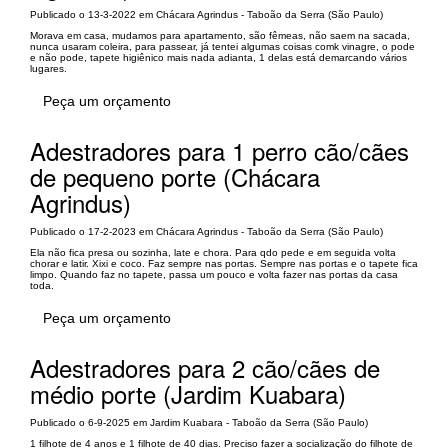
Publicado o 13-3-2022 em Chácara Agrindus - Taboão da Serra (São Paulo)
Morava em casa, mudamos para apartamento, são fêmeas, não saem na sacada,
nunca usaram coleira, para passear, já tentei algumas coisas comk vinagre, o pode
e não pode, tapete higiênico mais nada adianta, 1 delas está demarcando vários
lugares.
Peça um orçamento
Adestradores para 1 perro cão/cães
de pequeno porte (Chácara
Agrindus)
Publicado o 17-2-2023 em Chácara Agrindus - Taboão da Serra (São Paulo)
Ela não fica presa ou sozinha, late e chora. Para qdo pede e em seguida volta
chorar e latir. Xixi e coco. Faz sempre nas portas. Sempre nas portas e o tapete fica
limpo. Quando faz no tapete, passa um pouco e volta fazer nas portas da casa
toda.
Peça um orçamento
Adestradores para 2 cão/cães de
médio porte (Jardim Kuabara)
Publicado o 6-9-2025 em Jardim Kuabara - Taboão da Serra (São Paulo)
1 filhote de 4 anos e 1 filhote de 40 dias. Preciso fazer a socialização do filhote de