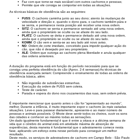
Faz com que torne-se mais sociável com outros cachorros e pessoas;
Permite que ele consiga se comportar em todas as situações.
As técnicas básicas de obediência são as seguintes:
FUSS
: O cachorro caminha junto ao seu dono; atento às mudanças de
velocidade e direção e, quando o dono para, o cachorro também pára e
se senta, e permanece nesta posição até receber uma nova ordem.
SITZ
: O cachorro se senta e permanece sentado até uma nova ordem,
ainda que o proprietário se oculte ou se afaste do seu lado.
PLATZ
: O cachorro se deita e permanece deitado até uma nova ordem,
ainda que o proprietário se oculte ou se afaste do seu lado.
KOMM
: O cão vem e senta-se ao seu lado até novo aviso.
NO
: Ordem de corte imediato, concebido para impedir qualquer ação do
cão, que não é desejado por seu proprietário.
ALE
: Ordem que outorga ao cachorro plena liberdade e anula qualquer
das ordens anteriores.
A duração do programa está em função do período necessário para que se
consiga uma perfeita obediência do cão (Aprox. 2-4 semanas) As técnicas de
obediência avançada seriam: Compreende o ensinamento de todas as ordens de
obediência básica, além:
Não ingestão de substâncias estranhas.
Execução da ordem de FUSS sem coleira.
Teste de carácter.
Parada e espera do dono nos cruzamentos das ruas, sem ordem prévia.
É importante mencionar que quanto antes o cão for “apresentado ao mundo”,
melhor. Durante a infância, é muito importante expor o cachorro às mais variadas
situações. Leve-o para passear diariamente, apresente-o ao maior número de
pessoas e animais possíveis. O filhote deve sentir todos os cheiros, ouvir os sons
das cidades e conhecer ao máximo todas as sensações.
Um dado igualmente fundamental é que é entre a oitava e a décima semana de
vida que o cérebro do animal está em atividade máxima de absorção de
experiências, desta maneira é fundamental que o adestramento comece nesta
fase, aplicando um esforço extra nesse período para conseguir um melhor
resultado.
Deste modo, os serviços de adestradores de cachorro em Campo Belo - São Paulo