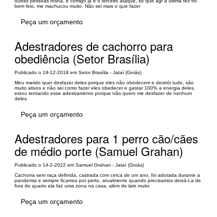
outras pessoas rosna, e comigo já é o terceiro ataque, só que agr a última fez foi
bem feio, me machucou muito. Não sei mais o que fazer
Peça um orçamento
Adestradores de cachorro para
obediência (Setor Brasília)
Publicado o 19-12-2018 em Setor Brasília - Jataí (Goiás)
Meu marido quer desfazer deles porque eles não obedecem e destrói tudo, são
muito ativos e não sei como fazer eles obedecer e gastar 100% a energia deles,
estou tentando esse adestramento porque não quero me desfazer de nenhum
deles.
Peça um orçamento
Adestradores para 1 perro cão/cães
de médio porte (Samuel Grahan)
Publicado o 14-2-2022 em Samuel Grahan - Jataí (Goiás)
Cachorra sem raça definida, castrada com cerca de um ano, foi adotada durante a
pandemia e sempre ficamos por perto, atualmente quando precisamos deixá-La de
fora do quarto ela faz uma zona na casa, além de latir muito
Peça um orçamento