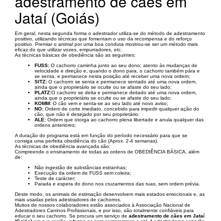
adestramento de cães em
Jataí (Goiás)
Em geral, nesta segunda forma o adestrador utiliza-se do método de adestramento
positivo, utilizando técnicas que fomentam o uso da recompensa e do reforço
positivo. Premiar o animal por uma boa conduta mostrou-se ser um método mais
eficaz do que utilizar vozes, empurradores, etc.
As técnicas básicas de obediência são as seguintes:
FUSS:
O cachorro caminha junto ao seu dono; atento às mudanças de
velocidade e direção e, quando o dono para, o cachorro também pára e
se senta, e permanece nesta posição até receber uma nova ordem;
SITZ:
O cachorro se senta e permanece sentado até uma nova ordem,
ainda que o proprietário se oculte ou se afaste do seu lado;
PLATZ:
O cachorro se deita e permanece deitado até uma nova ordem,
ainda que o proprietário se oculte ou se afaste do seu lado;
KOMM:
O cão vem e senta-se ao seu lado até novo aviso;
NO:
Ordem de corte imediato, concebido para impedir qualquer ação do
cão, que não é desejado por seu proprietário;
ALE:
Ordem que otorga ao cachorro plena libertade e anula qualquer das
ordens anteriores;
A duração do programa está em função do período necessário para que se
consiga uma perfeita obediência do cão (Aprox. 2-4 semanas).
As técnicas de obediência avançada são:
Compreende o ensinamento de todas as ordens de OBEDIÊNCIA BÁSICA, além
de:
Não ingestão de substâncias estranhas;
Execução da ordem de FUSS sem coleira;
Teste de carácter;
Parada e espera do dono nos cruzamentos das ruas, sem ordem prévia.
Deste modo, os animais de estimação desenvolvem mais estados emocionais e, as
mais usadas pelos adestradores de cachorros.
Muitos de nossos colaboradores estão associados à Associação Nacional de
Adestradores Caninos Profissionais, e por isso, são totalmente confiáveis para
educar o seu cachorro. Se procura um serviço de
adestramento de cães em Jataí