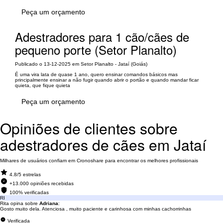
Peça um orçamento
Adestradores para 1 cão/cães de
pequeno porte (Setor Planalto)
Publicado o 13-12-2025 em Setor Planalto - Jataí (Goiás)
É uma vira lata de quase 1 ano, quero ensinar comandos básicos mas
principalmente ensinar a não fugir quando abrir o portão e quando mandar ficar
quieta, que fique quieta
Peça um orçamento
Opiniões de clientes sobre
adestradores de cães em Jataí
Milhares de usuários confiam em Cronoshare para encontrar os melhores profissionais
4.8/5 estrelas
+13.000 opiniões recebidas
100% verificadas
RI
Rita opina sobre
Adriana
:
Gosto muito dela. Atenciosa , muito paciente e carinhosa com minhas cachorrinhas
Verificada