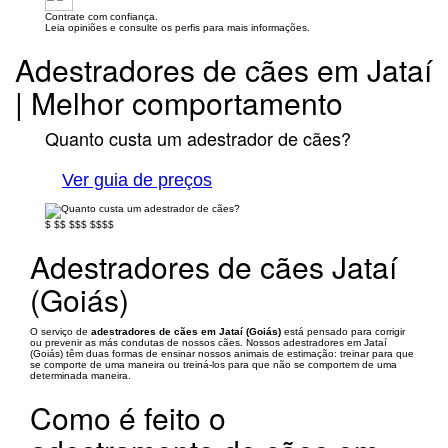
Contrate com confiança.
Leia opiniões e consulte os perfis para mais informações.
Adestradores de cães em Jataí
| Melhor comportamento
Quanto custa um adestrador de cães?
Ver guia de preços
$
$$
$$$
$$$$
Adestradores de cães Jataí
(Goiás)
O serviço de
adestradores de cães em Jataí (Goiás)
está pensado para corrigir
ou prevenir as más condutas de nossos cães. Nossos adestradores em Jataí
(Goiás) têm duas formas de ensinar nossos animais de estimação: treinar para que
se comporte de uma maneira ou treiná-los para que não se comportem de uma
determinada maneira.
Como é feito o