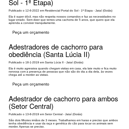
Sol - 1ª Etapa)
Publicado o 12-6-2022 em Residencial Portal do Sol - 1ª Etapa - Jataí (Goiás)
Ela é super dócil, mas não respeita nossos comandos e faz as necessidades no
lugar errado. Sem dizer que temos uma cachorra de 5 anos, que quero que ela
aprenda a conviver tranquilamente.
Peça um orçamento
Adestradores de cachorro para
obediência (Santa Lúcia II)
Publicado o 18-1-2019 em Santa Lúcia II - Jataí (Goiás)
Ela é muito agressiva quando chegam visitas em casa, ela late muito e fica muito
nervosa com a presença de pessoas que não são do dia a dia dela, às vezes
chega até a morder as visitas.
Peça um orçamento
Adestrador de cachorro para ambos
(Setor Central)
Publicado o 13-8-2019 em Setor Central - Jataí (Goiás)
São dois filhotes irmãos de 3 meses. Trabalhamos em haras e preciso que ambos
tenha obediência e usar da raça e genética do cão para tocar os animais sem
morder. Apenas se preciso.