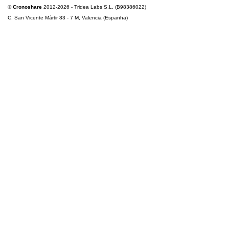
©
Cronoshare
2012-2026 - Tridea Labs S.L. (B98386022)
C. San Vicente Mártir 83 - 7 M, Valencia (Espanha)