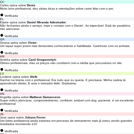
CC
Carlos opina sobre
Denis
:
Muito bom profissional, deu várias dicas e orientações sobre como lidar com o pet.
Verificada
EL
Elaine opina sobre
Daniel Miranda Adestrador
:
Não fechamos ainda o serviço, mais o contato com o Daniel , foi impecável. Está de parabéns,
mto atencioso.
Verificada
GA
Geana opina sobre
Victor
:
Um rapaz super jovem mas demonstra conhecimento e habilidade. Carinhoso com os animais.
Verificada
AN
Andréa opina sobre
Canil Gregorovitch
:
Ótimos profissionais, mas os preços não condizem com a média que procuramos no site
Verificada
LU
Lucilene opina sobre
Alefe
:
Ganhei na loteria com o profissional. Era tudo que eu queria. E precisava. Minha cadeia tá
aprendendo direito. E ama o treinador kkkk. Gratissima.
Verificada
AN
Angelita opina sobre
Matheus Damasceno
:
Super indico,atencioso, comprometimento, confiável, amável com dog ,paciente, é um excelente
profissional
Verificada
JS
Jose opina sobre
Juliano Ferrer
:
Um ótimo profissional ainda estamos em processo de treinamento mais já estou vendo grandes
resultados recomendo e10
Verificada