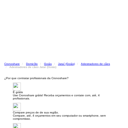
Cronoshare
Domicílio
Goiás
Jataí (Goiás)
Adestradores de cães
Adestradores de cães Jataí (Goiás)
¿Por que contratar profissionais da Cronoshare?
É grátis
Use Cronoshare grátis! Receba orçamentos e contate com, até, 4
profissionais.
Compare preços de de sua região.
Compare, até, 4 orçamentos em seu computador ou smartphone, sem
compromisso.