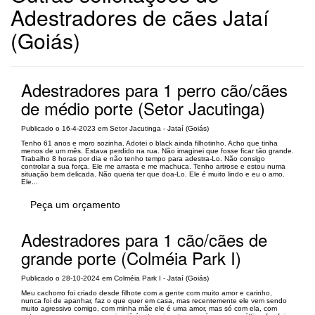
Adestradores de cães Jataí
(Goiás)
Adestradores para 1 perro cão/cães
de médio porte (Setor Jacutinga)
Publicado o 16-4-2023 em Setor Jacutinga - Jataí (Goiás)
Tenho 61 anos e moro sozinha. Adotei o black ainda filhotinho. Acho que tinha
menos de um mês. Estava perdido na rua. Não imaginei que fosse ficar tão grande.
Trabalho 8 horas por dia e não tenho tempo para adestra-Lo. Não consigo
controlar a sua força. Ele me arrasta e me machuca. Tenho artrose e estou numa
situação bem delicada. Não queria ter que doa-Lo. Ele é muito lindo e eu o amo.
Ele...
Peça um orçamento
Adestradores para 1 cão/cães de
grande porte (Colméia Park I)
Publicado o 28-10-2024 em Colméia Park I - Jataí (Goiás)
Meu cachorro foi criado desde filhote com a gente com muito amor e carinho,
nunca foi de apanhar, faz o que quer em casa, mas recentemente ele vem sendo
muito agressivo comigo, com minha mãe ele é uma amor, mas só com ela, com