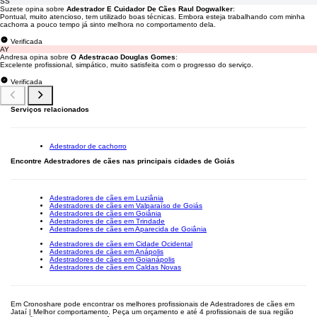
SS
Suzete opina sobre
Adestrador E Cuidador De Cães Raul Dogwalker
:
Pontual, muito atencioso, tem utilizado boas técnicas. Embora esteja trabalhando com minha
cachorra a pouco tempo já sinto melhora no comportamento dela.
Verificada
AY
Andresa opina sobre
O Adestracao Douglas Gomes
:
Excelente profissional, simpático, muito satisfeita com o progresso do serviço.
Verificada
Serviços relacionados
Adestrador de cachorro
Encontre Adestradores de cães nas principais cidades de Goiás
Adestradores de cães em Luziânia
Adestradores de cães em Valparaíso de Goiás
Adestradores de cães em Goiânia
Adestradores de cães em Trindade
Adestradores de cães em Aparecida de Goiânia
Adestradores de cães em Cidade Ocidental
Adestradores de cães em Anápolis
Adestradores de cães em Goianápolis
Adestradores de cães em Caldas Novas
Em Cronoshare pode encontrar os melhores profissionais de Adestradores de cães em
Jataí | Melhor comportamento. Peça um orçamento e até 4 profissionais de sua região