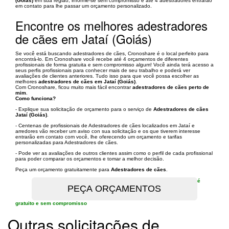
(Goiás)
em sua região, informe-se sem compromisso e até 4 adestradores entrarão
em contato para lhe passar um orçamento personalizado.
Encontre os melhores adestradores
de cães em Jataí (Goiás)
Se você está buscando adestradores de cães, Cronoshare é o local perfeito para
encontrá-lo. Em Cronoshare você recebe até 4 orçamentos de diferentes
profissionais de forma gratuita e sem compromisso algum! Você ainda terá acesso a
seus perfis profissionais para conhecer mais de seu trabalho e poderá ver
avaliações de clientes anteriores. Tudo isso para que você possa escolher as
melhores
adestradores de cães em Jataí (Goiás)
.
Com Cronoshare, ficou muito mais fácil encontrar
adestradores de cães perto de
mim
.
Como funciona?
- Explique sua solicitação de orçamento para o serviço de
Adestradores de cães
Jataí (Goiás)
.
- Centenas de profissionais de Adestradores de cães localizados em Jataí e
arredores vão receber um aviso con sua solicitação e os que tiverem interesse
entrarão em contato com você, lhe oferecendo um orçamento e tarifas
personalizadas para Adestradores de cães.
- Pode ver as avaliações de outros clientes assim como o perfil de cada profissional
para poder comparar os orçamentos e tomar a melhor decisão.
Peça um orçamento gratuitamente para
Adestradores de cães
.
é
gratuito e sem compromisso
Outras solicitações de