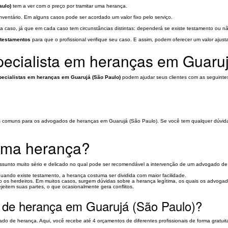
aulo)
tem a ver com o preço por tramitar uma herança.
entário. Em alguns casos pode ser acordado um valor fixo pelo serviço.
 caso, já que em cada caso tem circunstâncias distintas: dependerá se existe testamento ou nã
 testamentos
para que o profissional verifique seu caso. E assim, podem oferecer um valor ajust
ecialista em heranças em Guaruj
ecialistas em heranças em Guarujá (São Paulo)
podem ajudar seus clientes com as seguinte
s comuns para os advogados de heranças em Guarujá (São Paulo). Se você tem qualquer dúvida,
 uma herança?
m assunto muito sério e delicado no qual pode ser recomendável a intervenção de um advogado d
ando existe testamento, a herança costuma ser dividida com maior facilidade.
 os herdeiros. Em muitos casos, surgem dúvidas sobre a herança legítima, os quais os advogad
ejeitem suas partes, o que ocasionalmente gera conflitos.
 de herança em Guarujá (São Paulo)?
do de herança. Aqui, você recebe até 4 orçamentos de diferentes profissionais de forma gratuit