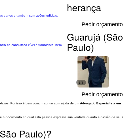
herança
 as partes e tambem com ações judiciais.
Pedir orçamento
Guarujá (São
Paulo)
cia na consultoria cível e trabalhista, bem
1/3
Pedir orçamento
plexos. Por isso é bem comum contar com ajuda de um
Advogado Especialista em
to é o documento no qual esta pessoa expressa sua vontade quanto a divisão de seus
(São Paulo)?