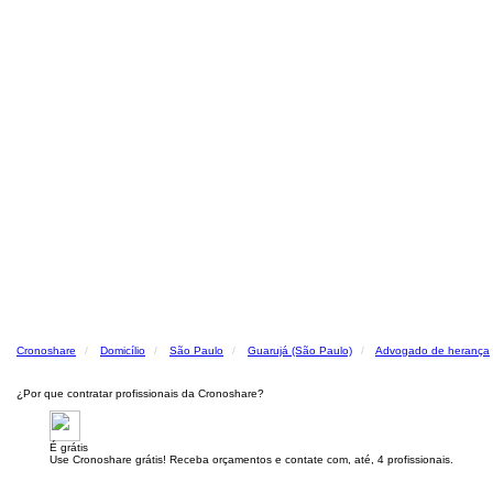
Cronoshare
Domicílio
São Paulo
Guarujá (São Paulo)
Advogado de herança
¿Por que contratar profissionais da Cronoshare?
É grátis
Use Cronoshare grátis! Receba orçamentos e contate com, até, 4 profissionais.