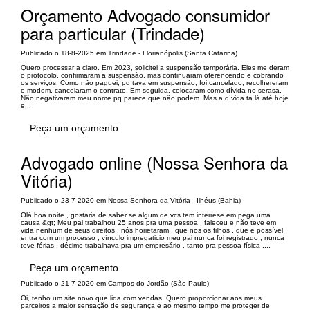
Orçamento Advogado consumidor
para particular (Trindade)
Publicado o 18-8-2025 em Trindade - Florianópolis (Santa Catarina)
Quero processar a claro. Em 2023, solicitei a suspensão temporária. Eles me deram
o protocolo, confirmaram a suspensão, mas continuaram oferencendo e cobrando
os serviços. Como não paguei, pq tava em suspensão, foi cancelado, recolhereram
o modem, cancelaram o contrato. Em seguida, colocaram como dívida no serasa.
Não negativaram meu nome pq parece que não podem. Mas a dívida tá lá até hoje
e...
Peça um orçamento
Advogado online (Nossa Senhora da
Vitória)
Publicado o 23-7-2020 em Nossa Senhora da Vitória - Ilhéus (Bahia)
Olá boa noite , gostaria de saber se algum de vcs tem interrese em pega uma
causa &gt; Meu pai trabalhou 25 anos pra uma pessoa , faleceu e não teve em
vida nenhum de seus direitos , nós horietaram , que nos os filhos , que e possível
entra com um processo , vínculo impregaticio meu pai nunca foi registrado , nunca
teve férias , décimo trabalhava pra um empresário , tanto pra pessoa física ,...
Peça um orçamento
Publicado o 21-7-2020 em Campos do Jordão (São Paulo)
Oi, tenho um site novo que lida com vendas. Quero proporcionar aos meus
parceiros a maior sensação de segurança e ao mesmo tempo me proteger de