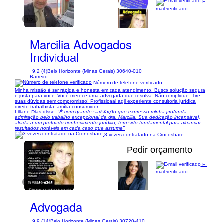
E-
mail verificado
1/2
Marcilia Advogados
Individual
9,2 (4)
Belo Horizonte (Minas Gerais) 30640-010
Barreiro
Número de telefone verificado
Minha missão é ser rápida e honesta em cada atendimento. Busco solução segura
e justa para voce. Você merece uma advogada que resolva. Não complique. Tire
suas dúvidas sem compromisso! Profissional agil experiente consultoria jurídica
direito trabalhista família consumidor
Liliane Dias disse:
"É com grande satisfação que expresso minha profunda
admiração pelo trabalho excepcional da dra. Marcilia. Sua dedicação incansável,
aliada a um profundo conhecimento jurídico, tem sido fundamental para alcançar
resultados notáveis em cada caso que assume"
3 vezes contratado na Cronoshare
Pedir orçamento
E-
mail verificado
1/9
Advogada
9,9 (14)
Belo Horizonte (Minas Gerais) 30720-410