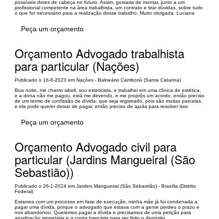
possíveis dores de cabeça no futuro. Assim, gostaria de montar, junto a um
profissional competente na área trabalhista, um contrato e tirar dúvidas, sobre tudo
o que for necessário para a realização desse trabalho. Muito obrigada. Luciana
Peça um orçamento
Orçamento Advogado trabalhista
para particular (Nações)
Publicado o 16-6-2023 em Nações - Balneário Camboriú (Santa Catarina)
Boa noite, me chamo sibeli, sou esteticista, e trabalhei em uma clínica de estética,
e a dona não me pagou, está me devendo, e me proprôs um acordo, então preciso
de um termo de confissão de dívida, que seja registrado, pois são muitas parcelas,
e ela pode querer deixar de pagar, então preciso de ajuda para resolver isso
Peça um orçamento
Orçamento Advogado civil para
particular (Jardins Mangueiral (São
Sebastião))
Publicado o 26-1-2024 em Jardins Mangueiral (São Sebastião) - Brasília (Distrito
Federal)
Estamos com um processo em fase de execução, minha mãe já foi condenada a
pagar uma dívida, porque o advogado que estava com a gente perdeu o prazo e
nos abandonou. Queremos pagar a dívida e precisamos de uma petição para
atualização monetária e a conta bancária para ser feito o depósito.