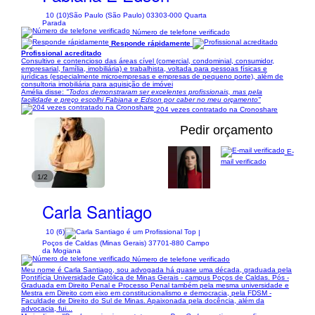
10 (10)
São Paulo (São Paulo) 03303-000 Quarta
Parada
Número de telefone verificado
Responde rápidamente
Profissional acreditado
Consultivo e contencioso das áreas cível (comercial, condominial, consumidor,
empresarial, família, imobiliária) e trabalhista, voltada para pessoas físicas e
jurídicas (especialmente microempresas e empresas de pequeno porte), além de
consultoria imobiliária para aquisição de imóvei
Amélia disse:
"Todos demonstraram ser excelentes profissionais, mas pela
facilidade e preço escolhi Fabiana e Edson por caber no meu orçamento"
204 vezes contratado na Cronoshare
Pedir orçamento
E-
mail verificado
1/2
Carla Santiago
10 (6)
|
Poços de Caldas (Minas Gerais) 37701-880 Campo
da Mogiana
Número de telefone verificado
Meu nome é Carla Santiago, sou advogada há quase uma década, graduada pela
Pontifícia Universidade Católica de Minas Gerais - campus Poços de Caldas. Pós -
Graduada em Direito Penal e Processo Penal também pela mesma universidade e
Mestra em Direito com eixo em constitucionalismo e democracia, pela FDSM -
Faculdade de Direito do Sul de Minas. Apaixonada pela docência, além da
advocacia, fui...