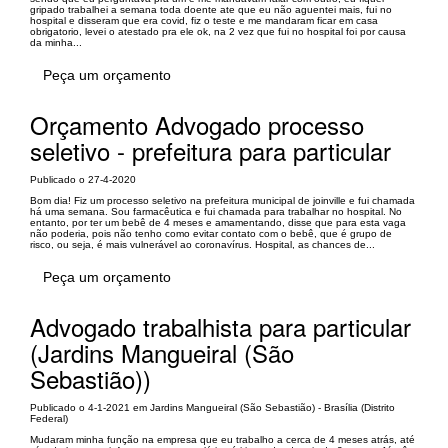
gripado trabalhei a semana toda doente ate que eu não aguentei mais, fui no
hospital e disseram que era covid, fiz o teste e me mandaram ficar em casa
obrigatorio, levei o atestado pra ele ok, na 2 vez que fui no hospital foi por causa
da minha...
Peça um orçamento
Orçamento Advogado processo
seletivo - prefeitura para particular
Publicado o 27-4-2020
Bom dia! Fiz um processo seletivo na prefeitura municipal de joinville e fui chamada
há uma semana. Sou farmacêutica e fui chamada para trabalhar no hospital. No
entanto, por ter um bebê de 4 meses e amamentando, disse que para esta vaga
não poderia, pois não tenho como evitar contato com o bebê, que é grupo de
risco, ou seja, é mais vulnerável ao coronavírus. Hospital, as chances de...
Peça um orçamento
Advogado trabalhista para particular
(Jardins Mangueiral (São
Sebastião))
Publicado o 4-1-2021 em Jardins Mangueiral (São Sebastião) - Brasília (Distrito
Federal)
Mudaram minha função na empresa que eu trabalho a cerca de 4 meses atrás, até