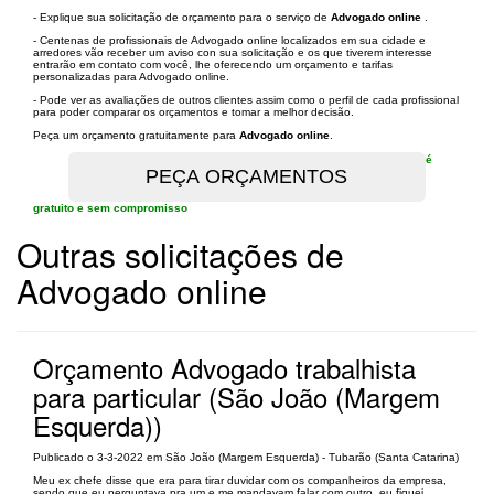
- Explique sua solicitação de orçamento para o serviço de
Advogado online
.
- Centenas de profissionais de Advogado online localizados em sua cidade e
arredores vão receber um aviso con sua solicitação e os que tiverem interesse
entrarão em contato com você, lhe oferecendo um orçamento e tarifas
personalizadas para Advogado online.
- Pode ver as avaliações de outros clientes assim como o perfil de cada profissional
para poder comparar os orçamentos e tomar a melhor decisão.
Peça um orçamento gratuitamente para
Advogado online
.
é
gratuito e sem compromisso
Outras solicitações de
Advogado online
Orçamento Advogado trabalhista
para particular (São João (Margem
Esquerda))
Publicado o 3-3-2022 em São João (Margem Esquerda) - Tubarão (Santa Catarina)
Meu ex chefe disse que era para tirar duvidar com os companheiros da empresa,
sendo que eu perguntava pra um e me mandavam falar com outro, eu fiquei