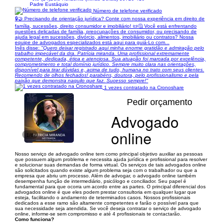
Padre Eustáquio
Número de telefone verificado
🔒🤝 Precisando de orientação jurídica? Conte com nossa experiência em direito de
família, sucessões, direito consumidor e imobiliário! 📜🤔 Você está enfrentando
questões delicadas de família, preocupações de consumidor, ou precisando de
ajuda legal em sucessões, divórcio, alimentos, imobiliário ou contratos? Nossa
equipe de advogados especializados está aqui para guiá-Lo com...
Inês disse:
"Quero deixar registrado aqui minha enorme gratidão e admiração pelo
trabalho impecável da dra. Patrícia miranda. Uma profissional extremamente
competente, dedicada, ética e atenciosa. Sua atuação foi marcada por excelência,
comprometimento e total domínio jurídico. Sempre muito clara nas orientações,
disponível para tirar dúvidas e, acima de tudo, humana no trato com seus clientes.
Recomendo de olhos fechados! parabéns, doutora, pelo profissionalismo e pela
paixão que demonstra naquilo que faz. Sucesso sempre!"
1 vezes contratado na Cronoshare
Pedir orçamento
Advogado
online
1/6
Nosso serviço de advogado online tem como principal objetivo auxiliar as pessoas
que possuem algum problema e necessita ajuda jurídica e profissional para resolver
e solucionar suas demandas de forma virtual. Os serviços de tais advogados online
são solicitados quando existe algum problema seja com o trabalhador ou que a
empresa que abriu um processo. Além de advogar, o advogado online também
desempenha função de intermediário, psicólogo e conciliador. Seu papel é
fundamental para que ocorra um acordo entre as partes. O principal diferencial dos
advogados online é que eles podem prestar consultoria em qualquer lugar que
esteja, facilitando o andamento de teterminados casos. Nossos profissionais
dedicados a esse ramo são altamente competentes e farão o possível para que
sua necessidade seja atendida. Se você deseja contratar o serviço de advogado
online, informe-se sem compromisso e até 4 profissionais te contactarão.
Como funciona?