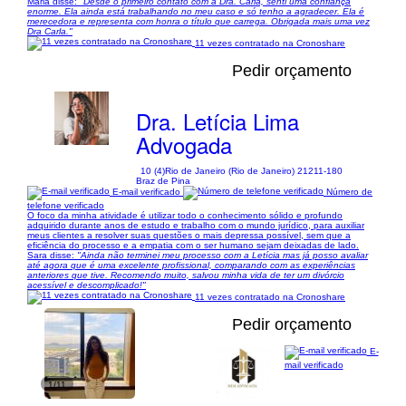
Maria disse:
"Desde o primeiro contato com a Dra. Carla, senti uma confiança
enorme. Ela ainda está trabalhando no meu caso e só tenho a agradecer. Ela é
merecedora e representa com honra o título que carrega. Obrigada mais uma vez
Dra Carla."
11 vezes contratado na Cronoshare
Pedir orçamento
Dra. Letícia Lima
Advogada
10 (4)
Rio de Janeiro (Rio de Janeiro) 21211-180
Braz de Pina
E-mail verificado
Número de
telefone verificado
O foco da minha atividade é utilizar todo o conhecimento sólido e profundo
adquirido durante anos de estudo e trabalho com o mundo jurídico, para auxiliar
meus clientes a resolver suas questões o mais depressa possível, sem que a
eficiência do processo e a empatia com o ser humano sejam deixadas de lado.
Sara disse:
"Ainda não terminei meu processo com a Letícia mas já posso avaliar
até agora que é uma excelente profissional, comparando com as experiências
anteriores que tive. Recomendo muito, salvou minha vida de ter um divórcio
acessível e descomplicado!"
11 vezes contratado na Cronoshare
Pedir orçamento
E-
mail verificado
1/11