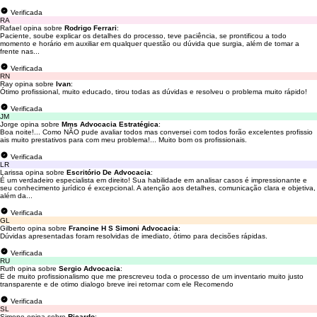
Verificada
RA
Rafael opina sobre
Rodrigo Ferrari
:
Paciente, soube explicar os detalhes do processo, teve paciência, se prontificou a todo
momento e horário em auxiliar em qualquer questão ou dúvida que surgia, além de tomar a
frente nas...
Verificada
RN
Ray opina sobre
Ivan
:
Ótimo profissional, muito educado, tirou todas as dúvidas e resolveu o problema muito rápido!
Verificada
JM
Jorge opina sobre
Mms Advocacia Estratégica
:
Boa noite!... Como NÃO pude avaliar todos mas conversei com todos forão excelentes profissio
ais muito prestativos para com meu problema!... Muito bom os profissionais.
Verificada
LR
Larissa opina sobre
Escritório De Advocacia
:
É um verdadeiro especialista em direito! Sua habilidade em analisar casos é impressionante e
seu conhecimento jurídico é excepcional. A atenção aos detalhes, comunicação clara e objetiva,
além da...
Verificada
GL
Gilberto opina sobre
Francine H S Simoni Advocacia
:
Dúvidas apresentadas foram resolvidas de imediato, ótimo para decisões rápidas.
Verificada
RU
Ruth opina sobre
Sergio Advocacia
:
E de muito profissionalismo que me prescreveu toda o processo de um inventario muito justo
transparente e de otimo dialogo breve irei retornar com ele Recomendo
Verificada
SL
Simone opina sobre
Ricardo
: