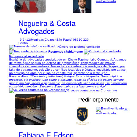
mail verificado
1/6
Nogueira & Costa
Advogados
9,5 (12)
Mogi das Cruzes (São Paulo) 08710-220
Centro
Número de telefone verificado
Responde rápidamente
Profissional acreditado
Escritório de advocacia especializado em Direito Patrimonial e Contratual. Atuamos
de forma ágil e segura na defesa de proprietários, compradores de imóveis,
investidores e consumidores. Nossa banca é referência em Ações de Despejo por
falta de pagamento, solução de conflitos locatícios e Distrato Imobiliário por atraso
na entrega da obra por culpa da construtora, garantindo a restituição...
Rayane disse:
"Excelente profissional, Kaíque Batista Nogueira. Super rápido o
processo, ele explicou tudo sobre o assunto, todas as dívidas ele estava sempre
pronto pra tirar, facilita o pagamento, se precisar ele faz tudo online, se preferir tem
consultório também . Excelente Estou muito satisfeita com o serviço"
31 vezes contratado na Cronoshare
Pedir orçamento
E-
mail verificado
1/7
Fabiana E Edson