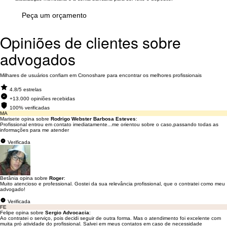
Peça um orçamento
Opiniões de clientes sobre
advogados
Milhares de usuários confiam em Cronoshare para encontrar os melhores profissionais
4.8/5 estrelas
+13.000 opiniões recebidas
100% verificadas
MA
Marisete opina sobre
Rodrigo Webster Barbosa Esteves
:
Profissional entrou em contato imediatamente...me orientou sobre o caso,passando todas as
informações para me atender
Verificada
Betânia opina sobre
Roger
:
Muito atencioso e professional. Gostei da sua relevância profissional, que o contratei como meu
advogado!
Verificada
FE
Felipe opina sobre
Sergio Advocacia
:
Ao contratei o serviço, pois decidi seguir de outra forma. Mas o atendimento foi excelente com
muita pró atividade do profissional. Salvei em meus contatos em caso de necessidade