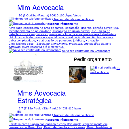
Mlm Advocacia
10 (3)
Curitiba (Paraná) 80610-100 Água Verde
Número de telefone verificado
Responde rápidamente
Advogada especialista na área de familia: separação, divórcio, pensão alimentícia,
reconhecimento de paternidade, dissolução de união estável, etc. Direito do
trabalho com as seguintes experiências: • foco na área contenciosa trabalhista e
civil. Advocacia de massa e especializada; • realização de audiências de alta e
baixa complexidade; • elaboração de pareceres jurídicos; • atuação...
Cleia Michels disse:
"Excelente atendimento, prestativa, informações claras e
objetivas, muito satisfeita até o momento."
54 vezes contratado na Cronoshare
Pedir orçamento
E-
mail verificado
1/3
Mms Advocacia
Estratégica
9,7 (7)
São Paulo (São Paulo) 04538-110 Itaim
Bibi
Número de telefone verificado
Responde rápidamente
Escritório com atuação contenciosa e consultiva ampla, especialmente em
demandas de Direito Civil, Direito de Família e Sucessões, Direito Imobiliário e