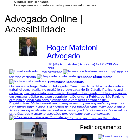
Contrate com confiança.
Leia opiniões e consulte os perfis para mais informações.
Advogado Online |
Acessibilidade
Roger Mafetoni
Advogado
10 (40)
Santo André (São Paulo) 09195-230 Vila
Pires
E-mail verificado
Número de
telefone verificado
Responde rápidamente
Profissional acreditado
Olá, eu sou o Roger Mafetoni Advogado. Quando eu tinha 14 anos de idade eu
trabalhei como auxiliar no escritório de advocacia do Dr. Cláudio Panisa, e assim,
eu tive o primeiro contato com o direito. Durante a Faculdade de Direito eu passei
em concurso público para ser estagiário na Defensoria Pública de São Paulo, e
com isso aprendi com bons profissionais e com altas demandas de...
Rogério disse:
"Ótimo atendimento, sempre pronto para responder a perguntas
específicas sobre o caso! Experiencia na área também conta muito pois o apoio
Juridico na especialidade vai resolver a causa que luta. Conhece cada caminho e
estratégia que o assunto específico tem. Obrigado pelo atendimento."
27 vezes contratado na Cronoshare
Pedir orçamento
E-