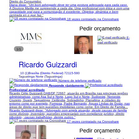
Direito do Consumidor.
Diana disse:
"Um bom advogado deve ter uma postura adecuada para cada caso.
A Doutora Marilia me surpreende a cada dia. Uma profissional com ética e com uma
capacidade oral para a comunicação é excelente. Objetiva, dinámica e bem
centrada en o que faz."
18 vezes contratado na Cronoshare
Pedir orçamento
E-
mail verificado
1/1
Ricardo Guizzardi
10 (1)
Brasília (Distrito Federal) 72115-580
Taguatinga Norte (Taguatinga)
Número de telefone verificado
Responde rápidamente
Profissional acreditado
Ricardo Célio Guizzardi OAB/DF 72667, atuação em Brasília nas principais regiões
administrativas, como Asa Sul e Norte, Lago Sul e Norte, Sudoeste, Noroeste,
Cruzeiro, Guará, Taguatinga, Ceilândia, Sobradinho, Planaltina, e cidades do
entorno como por exemplo, Formosa, Padre Bernardo, Águas Lindas de Goiás, nas
áreas de direito que tem questões imobiliárias como cerne. Em Direito de Família...
Ricardo Guizzardi disse:
"Advogado com ampla atuação, desde causas de família
como divórcio, inventário; questões empresariais com compliance jurídico, direito
tributário,; causas trabalhistas, dentre outros."
17 vezes contratado na Cronoshare
Pedir orçamento