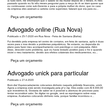
aí tudo bem, me informaram que o salário só iria mudar depois de 3 meses. Aí mês
passado quando eu fiz três meses perguntei para a moça do rh se iriam querer que
eu continuasse como sub-Gerente e para a própria mulher do dono, que no caso
da empresa eles assinam a carteira como supervisor, falaram que era para eu...
Peça um orçamento
Advogado online (Rua Nova)
Publicado o 25-7-2020 em Rua Nova - Feira de Santana (Bahia)
Fui demitido pela empresa tel centro de contatos, em feira de santana, após ir duas
vezes para o inss devido a problemas psiquiátricos. No entanto, eu dependia do
plano para fazer meu acompanhamento com psicólogo e com psiquiatra. Além
disso, descobri outro problema, que eu havia testado positivo para o hiv e quando
iniciei o meu tratamento, devido aos efeitos colaterais dos medicamentos, eu...
Peça um orçamento
Advogado unick para particular
Publicado o 27-4-2020
Bom dia! Equivocadamente colocamos dinheiro naquela pirâmide financeira, unick.
Agora a empresa está sendo investigada pela pf e mp. Eles estão com r$ 8.000,00
que investimos lá. Gostaria de saber se é possível a abertura de processo para
tentar reconstituir valor. Se digitar no google, verá as reportagens sobre essa
empresa. Acabamos colocando dinheiro nela, porque familiar incentivou e...
Peça um orçamento