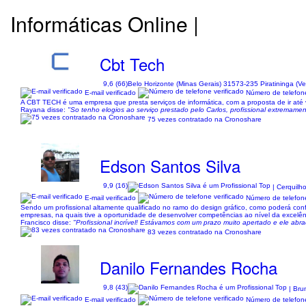
Informáticas Online |
Cbt Tech
9,6 (66)
Belo Horizonte (Minas Gerais) 31573-235 Piratininga (V
E-mail verificado
Número de telefone
A CBT TECH é uma empresa que presta serviços de informática, com a proposta de ir até
Rayana disse:
"So tenho elogios ao serviço prestado pelo Carlos, profissional extremame
75 vezes contratado na Cronoshare
Edson Santos Silva
9,9 (16)
| Cerquilh
E-mail verificado
Número de telefone
Sendo um profissional altamente qualificado no ramo do design gráfico, como poderá con
empresas, na quais tive a oportunidade de desenvolver competências ao nível da excelênci
Francisco disse:
"Profissional incrível! Estávamos com um prazo muito apertado e ele abr
83 vezes contratado na Cronoshare
Danilo Fernandes Rocha
9,8 (43)
| Bru
E-mail verificado
Número de telefone