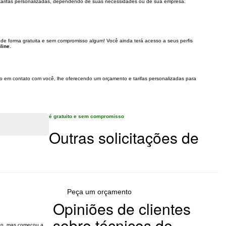
s tarifas personalizadas, dependendo de suas necessidades ou de sua empresa.
s de forma gratuita e sem compromisso algum! Você ainda terá acesso a seus perfis
line
.
arão em contato com você, lhe oferecendo um orçamento e tarifas personalizadas para
é gratuito e sem compromisso
Outras solicitações de
Peça um orçamento
Opiniões de clientes
sobre técnicos de
rto, mas começou a