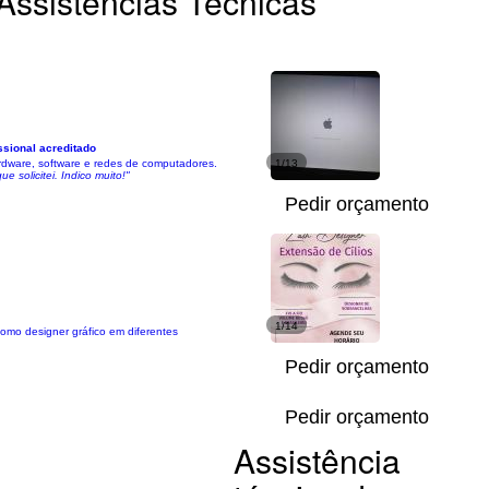
Assistências Técnicas
ssional acreditado
rdware, software e redes de computadores.
1/13
 solicitei. Indico muito!"
Pedir orçamento
1/14
omo designer gráfico em diferentes
Pedir orçamento
Pedir orçamento
Assistência