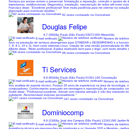
Serviços por acesso remoto e presencial, formatação e reparação, correção e ajustes de d
impressoras, multifuncionais. Diagnostico, instalação, manutenção de redes wifi entre outra
Francisco disse:
"Excelente profissional! Teve muita paciência para me orientar na solu
disposição para eventuais dúvidas."
82 vezes contratado na Cronoshare
Douglas Felipe
8,7 (39)
São Paulo (São Paulo) 03072-000 Maranhão
E-mail verificado
Número de telefone
Atuo na prestação de serviços abrangentes para OTIMIZAR o DESEMPENHO e a funcion
7, 8, 8.1, 10 e 11, bem como sistemas Linux. Criação de uma versão personalizada do 
Alberto disse:
"Muito profissional. Explica muitissimo bem para o leigo, com muito detalhe
68 vezes contratado na Cronoshare
Ti Services
9,9 (60)
São Paulo (São Paulo) 01301-100 Consolação
E-mail verificado
Número de telefone
Sou analista de suporte técnico. Possuo 26 anos de experiencia na área de tecnologia, 
computadores. Conhecimento avançado em montagem e manutenção de computador, note
André disse:
"Profissional excelente. Atende com máxima atenção e não fica cobrando res
solicitante. Recomendarei inclusive pessoalmente."
167 vezes contratado na Cronoshare
Dominiocomp
9,9 (13)
São José dos Campos (São Paulo) 12242-280 Jardim N
E-mail verificado
Número de telefone
Assistência técnica em manutenções de notebooks e pc Upgrade SSD e Memória - melhor