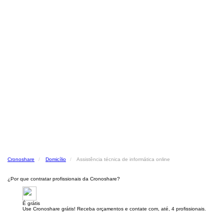
Cronoshare
Domicílio
Assistência técnica de informática online
¿Por que contratar profissionais da Cronoshare?
É grátis
Use Cronoshare grátis! Receba orçamentos e contate com, até, 4 profissionais.