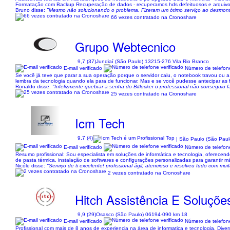
Formatação com Backup Recuperação de dados - recuperamos hds defeituosos e arquivos d
Bruno disse:
"Mesmo não solucionando o problema. Fizeram um ótimo serviço ao desmonta
66 vezes contratado na Cronoshare
Grupo Webtecnico
9,7 (37)
Jundiaí (São Paulo) 13215-276 Vila Rio Branco
E-mail verificado
Número de telefone
Se você já teve que parar a sua operação porque o servidor caiu, o notebook travou ou 
lembra da tecnologia quando ela para de funcionar. Mas e se você pudesse antecipar as 
Ronaldo disse:
"Infelizmente quebrar a senha do Bitlocker o professional não conseguiu f
25 vezes contratado na Cronoshare
Icm Tech
9,7 (4)
| São Paulo (São Pau
E-mail verificado
Número de telefone
Resumo profissional: Sou especialista em soluções de informática e tecnologia, oferece
de pasta térmica, instalação de softwares e configurações personalizadas para garant
Nicóle disse:
"Serviço de ti excelente! profissional ágil, atencioso e resolveu tudo com
2 vezes contratado na Cronoshare
Hitch Assistência E Soluçõ
9,9 (29)
Osasco (São Paulo) 06194-090 km 18
E-mail verificado
Número de telefone
Profissional com mais de 8 anos de experiencia na área de informatica e tecnologia. Diver