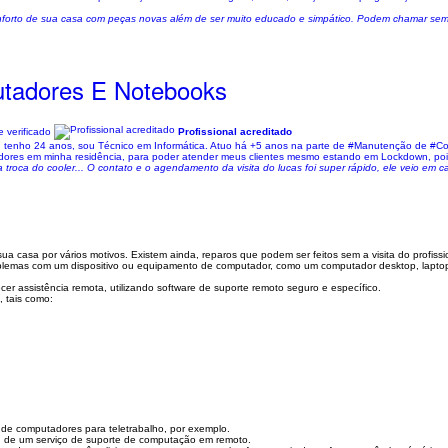
o conforto de sua casa com peças novas além de ser muito educado e simpático. Podem chamar 
tadores E Notebooks
 verificado
Profissional acreditado
o, tenho 24 anos, sou Técnico em Informática. Atuo há +5 anos na parte de #Manutenção de #
ores em minha residência, para poder atender meus clientes mesmo estando em Lockdown, pois
troca do cooler... O contato e o agendamento da visita do lucas foi super rápido, ele veio em c
a casa por vários motivos. Existem ainda, reparos que podem ser feitos sem a visita do profissi
lemas com um dispositivo ou equipamento de computador, como um computador desktop, laptop 
r assistência remota, utilizando software de suporte remoto seguro e específico.
 tais como:
de computadores para teletrabalho, por exemplo.
u de um serviço de suporte de computação em remoto.