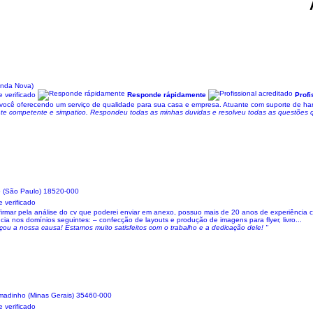
enda Nova)
 verificado
Responde rápidamente
Profi
 você oferecendo um serviço de qualidade para sua casa e empresa. Atuante com suporte de ha
nte competente e simpatico. Respondeu todas as minhas duvidas e resolveu todas as questões que
o (São Paulo) 18520-000
 verificado
firmar pela análise do cv que poderei enviar em anexo, possuo mais de 20 anos de experiência c
a nos domínios seguintes: – confecção de layouts e produção de imagens para flyer, livro...
açou a nossa causa! Estamos muito satisfeitos com o trabalho e a dedicação dele! "
madinho (Minas Gerais) 35460-000
 verificado