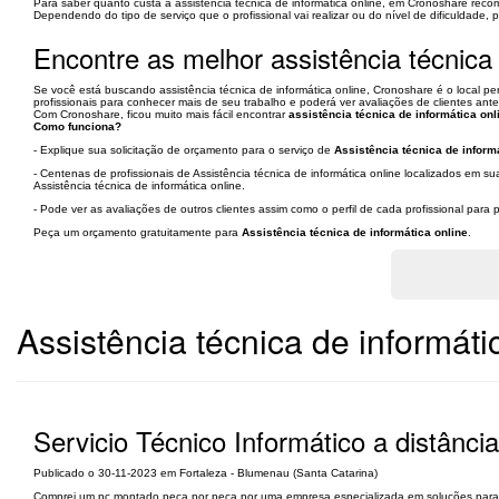
Para saber quanto custa a assistência técnica de informática online, em Cronoshare rec
Dependendo do tipo de serviço que o profissional vai realizar ou do nível de dificuldade, 
Encontre as melhor assistência técnica 
Se você está buscando assistência técnica de informática online, Cronoshare é o local pe
profissionais para conhecer mais de seu trabalho e poderá ver avaliações de clientes ant
Com Cronoshare, ficou muito mais fácil encontrar
assistência técnica de informática on
Como funciona?
- Explique sua solicitação de orçamento para o serviço de
Assistência técnica de inform
- Centenas de profissionais de Assistência técnica de informática online localizados em 
Assistência técnica de informática online.
- Pode ver as avaliações de outros clientes assim como o perfil de cada profissional par
Peça um orçamento gratuitamente para
Assistência técnica de informática online
.
Assistência técnica de informáti
Servicio Técnico Informático a distância
Publicado o 30-11-2023 em Fortaleza - Blumenau (Santa Catarina)
Comprei um pc montado peça por peça por uma empresa especializada em soluções para inf