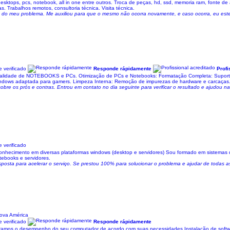
esktops, pcs, notebook, all in one entre outros. Troca de peças, hd, ssd, memoria ram, fonte d
s. Trabalhos remotos, consultoria técnica. Visita técnica.
ção do meu problema. Me auxiliou para que o mesmo não ocorra novamente, e caso ocorra, eu est
 verificado
Responde rápidamente
Profi
alidade de NOTEBOOKS e PCs. Otimização de PCs e Notebooks: Formatação Completa: Suporte
Windows adaptada para gamers. Limpeza Interna: Remoção de impurezas de hardware e carcaças.
 sobre os prós e contras. Entrou em contato no dia seguinte para verificar o resultado e ajudou 
 verificado
conhecimento em diversas plataformas windows (desktop e servidores) Sou formado em sistemas 
books e servidores.
posta para acelerar o serviço. Se prestou 100% para solucionar o problema e ajudar de todas a
ova América
 verificado
Responde rápidamente
amos o desempenho do seu computador de acordo com suas necessidades Instalação de softwar