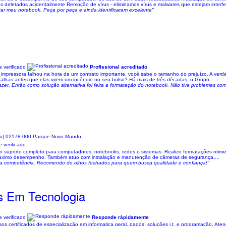
eletados acidentalmente Remoção de vírus - eliminamos vírus e malwares que estejam interfer
r meu notebook. Peça por peça e ainda identificaram excelente"
 verificado
Profissional acreditado
a impressora falhou na hora de um contrato importante, você sabe o tamanho do prejuízo. A ver
falhas antes que elas virem um incêndio no seu bolso? Há mais de três décadas, o Grupo...
azer. Então como solução alternativa foi feita a formatação do notebook. Não tive problemas com 
lo) 02178-000 Parque Novo Mundo
 verificado
ndo suporte completo para computadores, notebooks, redes e sistemas. Realizo formatações otim
ir máximo desempenho. Também atuo com instalação e manutenção de câmeras de segurança,...
 muita competência. Recomendo de olhos fechados para quem busca qualidade e confiança!"
es Em Tecnologia
 verificado
Responde rápidamente
sos certificados de especialização em informatica geral, dados, soluções i.t. e programação. At