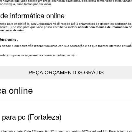
omendamos que você solicite um preço em nossa plataforma, pois desta forma você obterá vária
por exemplo, suas tarifas podem variar.
de informática online
rfeito para encontrá-lo. Em Cronoshare você recebe até 4 orçamentos de diferentes profissionai
eriores. Tudo isso para que você possa escolher a melhor
assistência técnica de informática on
line perto de mim
.
ática online
.
sua cidade e arredores vão receber um aviso con sua solicitação e os que tiverem interesse entr
a poder comparar os orçamentos e tomar a melhor decisão.
ca online
 para pc (Fortaleza)
ormática. Intel i5 de 13ª geração, 32 gb ram, gpu msi rtx 4070 e m2 ssd 2tb. Parecia tudo ce