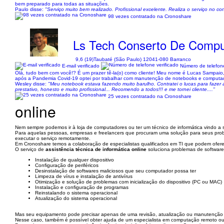
bem preparado para todas as situações.
Paulo disse:
"Serviço muito bem realizado. Profissional excelente. Realiza o serviço n
98 vezes contratado na Cronoshare
Ls Tech Conserto De Compu
9,6 (19)
Taubaté (São Paulo) 12041-080 Barranco
E-mail verificado
Número de telefone
Olá, tudo bem com você!? É um prazer tê-la(o) como cliente! Meu nome é Lucas Sampai
após a Pandemia Covid-19 optei por trabalhar com manutenção de notebooks e computad
Wesley disse:
"Meu notebook estava fazendo muito barulho. Contratei o lucas para fazer a 
prestativo, honesto e muito profissional... Recomendo a todos!!! e me tornei cliente...."
25 vezes contratado na Cronoshare
online
Nem sempre podemos ir à loja de computadores ou ter um técnico de informática vindo a su
Para aquelas pessoas, empresas e freelancers que procuram uma solução para seus prob
executar o serviço remotamente.
Em Cronoshare temos a colaboração de especialistas qualificados em TI que podem oferece
O serviço de
assistência técnica de informática online
soluciona problemas de software,
Instalação de qualquer dispositivo
Configuração de periféricos
Desinstalação de softwares maliciosos que seu computador possa ter
Limpeza de vírus e instalação de antivírus
Otimização e solução de problemas com inicialização do dispositivo (PC ou MAC)
Instalação e configuração de programas
Reinstalando o sistema operacional
Atualização do sistema operacional
Mas seu equipamento pode precisar apenas de uma revisão, atualização ou manutenção 
Nesse caso, também é possível obter ajuda de um especialista em computação remoto o