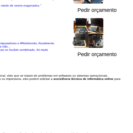
sem medo de serem enganados."
Pedir orçamento
Computadores e #Notebooks. Atualmente,
1/6
 não...
asa no horário combinado, foi muito
Pedir orçamento
onal, visto que se tratam de problemas em softwares ou sistemas operacionais.
ou impressora, eles podem solicitar a
assistência técnica de informática online
para