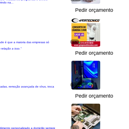
indo na...
Pedir orçamento
dade é que a maioria das empresas só
1/5
relação a isso."
Pedir orçamento
1/12
izadas, remoção avançada de vírus, troca
Pedir orçamento
endimento personalizado a domicilio sempre
1/1