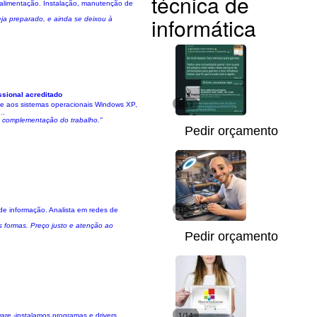
técnica de
e alimentação. Instalação, manutenção de
informática
eja preparado, e ainda se deixou à
ssional acreditado
 aos sistemas operacionais Windows XP,
1/13
..
na complementação do trabalho."
Pedir orçamento
de informação. Analista em redes de
1/6
s formas. Preço justo e atenção ao
Pedir orçamento
e -instalamos programas e drivers
1/14