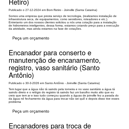
Retiro)
Publicado o 27-12-2024 em Bom Retiro - Joinville (Santa Catarina)
Somos uma empresa que presta serviço de tecnologia, (realizamos instalação de
infraestrutura seca, de equipamentos, como servidores, roteadores e etc.).
Entretanto um dos nossos clientes solicitou a nós uma cotação para a instalação
de hidrometros inteligentes, dessa forma, estamos cotando preço para a execução
da atividade, mas ainda estamos na fase de cotações.
Peça um orçamento
Encanador para conserto e
manutenção de encanamento,
registro, vaso sanitário (Santo
Antônio)
Publicado o 30-3-2026 em Santo Antônio - Joinville (Santa Catarina)
Tem lugar que a água não tá saindo pela torneira e no vaso sanitário a água tá
saindo direto e o relógio do registro tá saindo faz um barulho muito alto que eu
creio que tem ar e isso tudo começou quando a águas de joinville fez a parada do
da água né fechamento da água para trocar não sei quê e depois disso tive esses
problema
Peça um orçamento
Encanadores para troca de