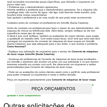
será necessário encomendar peças específicas, que deixarão o orçamento um
pouco mais caro.
• Problema que o eletrodoméstico apresentou
Informe também o problema que o eletrodoméstico apresenta. Se a máquina não
centrifuga mais, não enche de água, não liga, está fazendo muito barulho, pula
funções entre outras características.
Isso ajudará o profissional a ter uma noção do que pode estar acontecendo.
Cuidados antes de contratar um profissional em Joinville (Santa Catarina)
Antes de contratar um profissional para fazer o reparo do seu eletrodoméstico, não
esqueça de checar as referências dele. Além disso, sempre verifique se ele tem
experiência nesse tipo de reparo.
O ideal é que você verifique, também as avaliações de outros clientes, para avaliar
a qualidade do trabalho dele. Com todas essas dicas, você verá que será mais fácil
conseguir um orçamento de conserto de máquinas de lavar roupas em Joinville
(Santa Catarina), que seja adequado para o seu bolso, e que resolva o problema.
Como funciona?
- Explique sua solicitação de orçamento para o serviço de
Conserto de máquinas
de lavar roupa Joinville (Santa Catarina)
.
- Centenas de profissionais de Conserto de máquinas de lavar roupa localizados
em Joinville e arredores vão receber um aviso con sua solicitação e os que tiverem
interesse entrarão em contato com você, lhe oferecendo um orçamento e tarifas
personalizadas para Conserto de máquinas de lavar roupa.
- Pode ver as avaliações de outros clientes assim como o perfil de cada profissional
para poder comparar os orçamentos e tomar a melhor decisão.
Peça um orçamento gratuitamente para
Conserto de máquinas de lavar roupa
.
é
gratuito e sem compromisso
Outras solicitações de