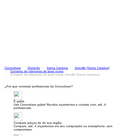
Cronoshare
Domicílio
Santa Catarina
Joinville (Santa Catarina)
Conserto de máquinas de lavar roupa
Conserto de máquinas de lavar roupa Joinville (Santa Catarina)
¿Por que contratar profissionais da Cronoshare?
É grátis
Use Cronoshare grátis! Receba orçamentos e contate com, até, 4
profissionais.
Compare preços de de sua região.
Compare, até, 4 orçamentos em seu computador ou smartphone, sem
compromisso.