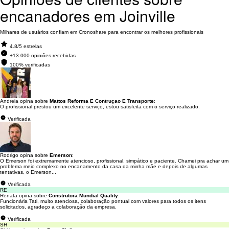
encanadores em Joinville
Milhares de usuários confiam em Cronoshare para encontrar os melhores profissionais
4.8/5 estrelas
+13.000 opiniões recebidas
100% verificadas
Andreia opina sobre
Mattos Reforma E Contruçao E Transporte
:
O profissional prestou um excelente serviço, estou satisfeita com o serviço realizado.
Verificada
Rodrigo opina sobre
Emerson
:
O Emerson foi extremamente atencioso, profissional, simpático e paciente. Chamei pra achar um
problema meio complexo no encanamento da casa da minha mãe e depois de algumas
tentativas, o Emerson...
Verificada
RE
Renata opina sobre
Construtora Mundial Quality
:
Funcionária Tati, muito atenciosa, colaboração pontual com valores para todos os itens
solicitados, agradeço a colaboração da empresa.
Verificada
SH