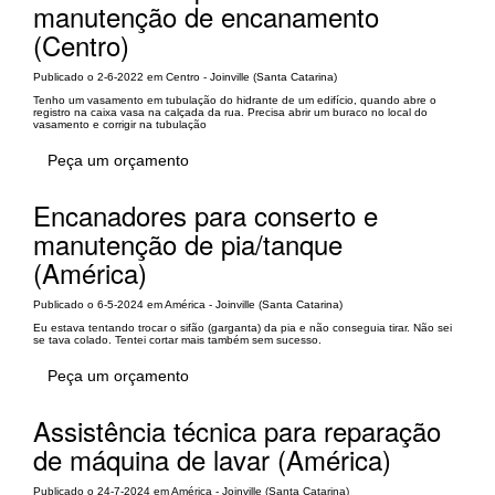
manutenção de encanamento
(Centro)
Publicado o 2-6-2022 em Centro - Joinville (Santa Catarina)
Tenho um vasamento em tubulação do hidrante de um edifício, quando abre o
registro na caixa vasa na calçada da rua. Precisa abrir um buraco no local do
vasamento e corrigir na tubulação
Peça um orçamento
Encanadores para conserto e
manutenção de pia/tanque
(América)
Publicado o 6-5-2024 em América - Joinville (Santa Catarina)
Eu estava tentando trocar o sifão (garganta) da pia e não conseguia tirar. Não sei
se tava colado. Tentei cortar mais também sem sucesso.
Peça um orçamento
Assistência técnica para reparação
de máquina de lavar (América)
Publicado o 24-7-2024 em América - Joinville (Santa Catarina)