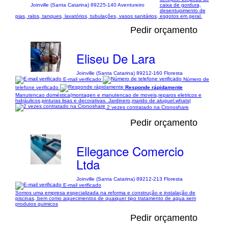
caixa de gordura,
Joinville (Santa Catarina) 89225-140 Aventureiro
desentupimento de
pias, ralos, tanques, lavatórios, tubulações, vasos sanitários, esgotos em geral.
Pedir orçamento
Eliseu De Lara
Joinville (Santa Catarina) 89212-160 Floresta
E-mail verificado
Número de
telefone verificado
Responde rápidamente
Manutencao doméstica(montagen e manutencao de moveis,reparos eletricos e
hidráulicos,pinturas lisas e decorativas. Jardinero,marido de aluguel.whats(
2 vezes contratado na Cronoshare
Pedir orçamento
Ellegance Comercio
Ltda
Joinville (Santa Catarina) 89212-213 Floresta
E-mail verificado
Somos uma empresa especializada na reforma e construção e instalação de
piscinas, bem como aquecimentos de quaiquer tipo tratamento de agua sem
produtos quimicos
Pedir orçamento