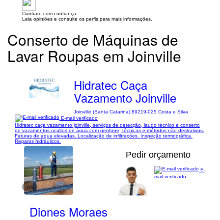
Contrate com confiança.
Leia opiniões e consulte os perfis para mais informações.
Conserto de Máquinas de
Lavar Roupas em Joinville
Hidratec Caça
Vazamento Joinville
Joinville (Santa Catarina) 89219-025 Costa e Silva
E-mail verificado
Hidratec caça vazamento joinville, serviços de detecção, laudo técnico e conserto
de vazamentos ocultos de água com geofone, técnicas e métodos não destrutivos.
Faturas de água elevadas. Localização de infiltrações. Inspeção termográfica.
Reparos hidráulicos.
Pedir orçamento
E-
mail verificado
1/6
Diones Moraes