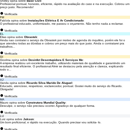
Shirley opina sobre
Base Civil
:
Profissional pontual, honesto, eficiente, rápido na avaliação do caso e na execução. Cobrou um
preço justo. Recomendo!
Verificada
FM
Fabíola opina sobre
Instalações Elétrica E Ar Condicionado
:
O profissional educado, uniformizado, me passou o orçamento. Não tenho nada a reclamar.
Verificada
EL
Elias opina sobre
Obrastek
:
Ainda nao contratei o serviço da Obrastek por motivo de agenda do inquilino, porém ele foi o
que atendeu todas as dúvidas e cobrou um preço mais do que justo. Ainda o contratarei pra
trabalhos...
Verificada
GI
Gicelma opina sobre
Desinfet Desentupidora E Serviços Me
:
A empresa realizou um excelente trabalho, utilizando materiais de qualidade e garantindo um
resultado final eficiente. O profissional Almir se destacou pela atenção e clareza, explicando
todo o...
Verificada
VJ
Vanda opina sobre
Ricardo Silva Marido De Aluguel
:
Educado, atencioso, respeitoso, esclarecedor, pontual. Gostei muito do serviço do Ricardo.
Obrigada!
Verificada
MA
Mauro opina sobre
Construtora Mundial Quality
:
Desculpe, o serviço não precisou ocorrer. Agradeço de qualquer forma.
Verificada
LU
Luiz opina sobre
Jakson
:
Um bom proficional, e rápido na execução. Quando precisar vou solicita- lo.
Verificada