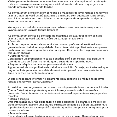
Várias pessoas tentam reparar esse item em casa, e acabam piorando a situação.
Inclusive, em alguns casos estragam o eletrodoméstico de vez, o que gera um
grande prejuízo para a renda familiar.
Ao contratar um profissional em conserto de máquinas de lavar roupas em Joinville
(Santa Catarina), você estará garantindo um reparo com qualidade. Mais do que
isso, irá economizar um bom dinheiro, apenas reparando o aparelho antigo, ao
invés de comprar um novo.
Vantagens de contratar um serviço especializado em conserto de máquinas de
lavar roupas em Joinville (Santa Catarina)
Ao contratar um serviço de conserto de máquinas de lavar roupas em Joinville
(Santa Catarina), você terá uma série de vantagens, tais como:
• Garantia
Ao fazer o reparo do seu eletrodoméstico com um profissional, você terá mais
garantia de um trabalho de qualidade. Além disso, vários profissionais e empresas
também oferecem uma garantia extra do reparo. Caso acontece alguma coisa você
terá quem chamar.
• Custo-benefício
Contratando um profissional, o custo-benefício será bem melhor. Isso porque, o
valor do reparo será bem menor do que o custo de um aparelho novo.
• Repare a máquina de lavar roupas sem sair de casa
A grande maioria dos profissionais trabalha a domicilio. Ou seja, você não terá que
pagar um frete para levar um eletrodoméstico tão pesado até uma assistência.
Tudo será feito no conforto do seu lar.
O que é necessário informar no orçamento para conserto de máquinas de lavar
roupas em Joinville (Santa Catarina)?
Ao solicitar o seu orçamento de conserto de máquinas de lavar roupas em Joinville
(Santa Catarina), é importante que você forneça o máximo de informações
possíveis. Somente assim os profissionais interessados poderão enviar propostas
realistas.
• Marca e modelo
Uma informação que não pode faltar na sua solicitação é a marca e o modelo do
eletrodoméstico. Existem uma grande infinidade de itens do gênero atualmente, e
o profissional precisa saber qual é o tipo do aparelho que precisa de reparos, para
montar os valores.
• Tempo de uso
É importante informar, também, o tempo de uso da máquina. Dependendo dele,