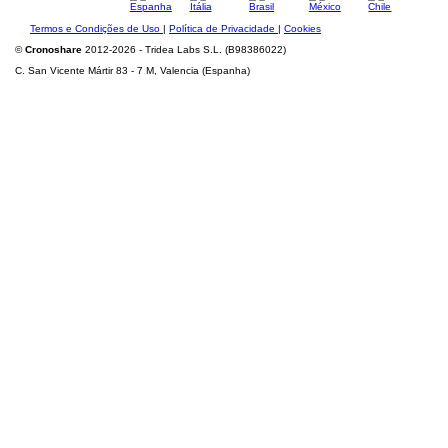
Termos e Condições de Uso
|
Política de Privacidade
|
Cookies
©
Cronoshare
2012-2026 - Tridea Labs S.L. (B98386022)
C. San Vicente Mártir 83 - 7 M, Valencia (Espanha)