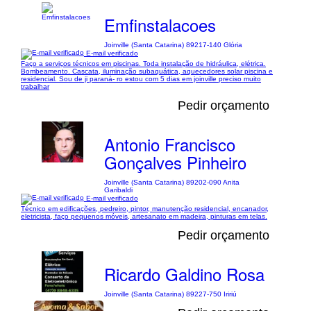
Emfinstalacoes
Joinville (Santa Catarina) 89217-140 Glória
E-mail verificado
Faço a serviços técnicos em piscinas. Toda instalação de hidráulica, elétrica.
Bombeamento. Cascata, iluminação subaquática, aquecedores solar piscina e
residencial. Sou de ji paraná- ro estou com 5 dias em joinville preciso muito
trabalhar
Pedir orçamento
Antonio Francisco
Gonçalves Pinheiro
Joinville (Santa Catarina) 89202-090 Anita
Garibaldi
E-mail verificado
Técnico em edificações, pedreiro, pintor, manutenção residencial, encanador,
eletricista, faço pequenos móveis, artesanato em madeira, pinturas em telas.
Pedir orçamento
Ricardo Galdino Rosa
Joinville (Santa Catarina) 89227-750 Iririú