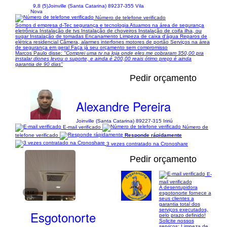
9,8 (5)
Joinville (Santa Catarina) 89237-355 Vila
Nova
Número de telefone verificado
Somos d empresa d-Tec segurança e tecnologia Atuamos na área de segurança
eletrônica Instalação de tvs Instalação de choveiros Instalação de coifa ilha, ou
sugar Instalação de tomadas Encanamento Limpeza de caixa d'água Reparos de
elétrica residencial Câmera, alarmes interfones motores de portão Serviços na área
de segurança em geral Faça já seu orçamento sem compromisso
Marcos Paulo disse:
"Comprei uma tv na loja onde eles me cobraram 350,00 pra
instalar diones levou o suporte, e ainda é 200,00 reais ótimo preço é ainda
garantia de 90 dias"
Pedir orçamento
Alexandre Pereira
Joinville (Santa Catarina) 89227-315 Iririú
E-mail verificado
Número de
telefone verificado
Responde rápidamente
3 vezes contratado na Cronoshare
Pedir orçamento
E-
mail verificado
A desentupidora
1/4
esgotonorte fornece a
seus clientes a
garantia total dos
serviços executados,
Esgotonorte
pelo prazo definido!
Solicite nossos
serviços: Limpeza de