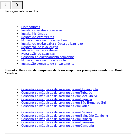
Serviços relacionados
Encanadores
Instalar ou mudar aquecedor
Instalar hidrômetro
Reparo de vazamentos
Mudar encanamento de banheiro
Instalar ou mudar caixa d´água de banheiro
Reparação de lava-louças
Intalar ou mudar caldeiras
Reparação de caldeiras
Conserto de encanamento sem obras
Mudar encanamento de cozinha
Instalação completa de encanamento
Encontre Conserto de máquinas de lavar roupa nas principais cidades de Santa
Catarina
Conserto de máquinas de lavar roupa em Florianópolis
Conserto de máquinas de lavar roupa em Tubarão
Conserto de máquinas de lavar roupa em Cocal do Sul
Conserto de máquinas de lavar roupa em Biguaçu
Conserto de máquinas de lavar roupa em São Bento do Sul
Conserto de máquinas de lavar roupa em Lages
Conserto de máquinas de lavar roupa em Criciúma
Conserto de máquinas de lavar roupa em Balneário Camboriú
Conserto de máquinas de lavar roupa em Palhoça
Conserto de máquinas de lavar roupa em Blumenau
Conserto de máquinas de lavar roupa em Camboriú