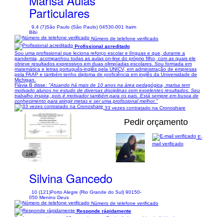
Marisa Aulas
Particulares
9,4 (7)
São Paulo (São Paulo) 04530-001 Itaim
Bibi
Número de telefone verificado
Profissional acreditado
Sou uma profissional que leciona reforço escolar e línguas e que, durante a
pandemia, acompanhou todas as aulas on-line do próprio filho, com as quais ele
obteve resultados expressivos em duas olimpíadas escolares. Sou formada em
matemática e letras português-inglês pela UNICV, em administração de empresas
pela FAAP e também tenho diploma de proficiência em inglês da Universidade de
Michigan.
Flávia B disse:
"Atuando há mais de 10 anos na área pedagógica, marisa tem
motivado alunos no estudo de diversas disciplinas com excelentes resultados. Seu
trabalho inspira, pois é motivador também para os pais. Está sempre em busca de
conhecimento para atingir metas e ser uma profissional melhor."
33 vezes contratado na Cronoshare
Pedir orçamento
E-
mail verificado
1/4
Silvina Gancedo
10 (121)
Porto Alegre (Rio Grande do Sul) 90150-
050 Menino Deus
Número de telefone verificado
Responde rápidamente