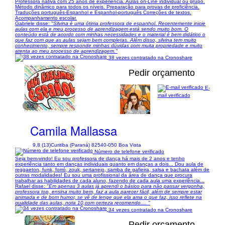
Professora nativa com 25 anos de experiência. Aulas on-Line individual ou grupo.
Método dinâmico para todos os níveis. Preparação para provas de proficiência.
Traduções português-Espanhol e Espanhol-português Correções de textos.
Acompanhamento escolar.
Gabriele disse:
"Silvina é uma ótima professora de espanhol. Recentemente inicie
aulas com ela e meu processo de aprendizagem está sendo muito bom. O
conteúdo está de acordo com minhas necessidades e o material é bem didático o
que faz com que as aulas sejam bem completas. Além disso, silvina tem muito
conhecimento, sempre responde minhas dúvidas com muita propriedade e muito
atenta ao meu processo de aprendizagem."
38 vezes contratado na Cronoshare
Pedir orçamento
E-
mail verificado
1/3
Camila Mallassa
9,8 (13)
Curitiba (Paraná) 82540-050 Boa Vista
Número de telefone verificado
Seja bem-vindo! Eu sou professora de dança há mais de 2 anos e tenho
experiência tanto em danças individuais quanto em danças a dois... Dou aula de
reggaeton, funk, forró, zouk, sertanejo, samba de gafieira, salsa e bachata além de
outras modalidades! Eu sou uma profissional da área de dança que procura
trabalhar as habilidades de cada aluno, fazendo de cada aula uma experiência...
Rafael disse:
"Em apenas 3 aulas já aprendi o básico para não passar vergonha,
professora top, ensina muito bem, faz a aula parecer fácil, além de sempre estar
animada e de bom humor, se vê de lenge que ela ama o que faz, isso reflete na
qualidade das aulas, nota 10,com certeza recomendo.... "
34 vezes contratado na Cronoshare
Pedir orçamento