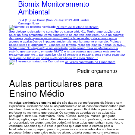
Biomix Monitoramento
Ambiental
9,4 (13)
São Paulo (São Paulo) 08121-400 Jardim
Camargo Novo
Número de telefone verificado
Sou biólogo registrado no conselho de classe crbio-01. Tenho autorização para
atuar na área ambiental, como consultor e no controle ambiental. Atuo no controle
de pragas, jardinagem e paisagismo. Laudos técnicos de poda e remoção de
árvores e avaliações de impactos ambientais, monitoramento e manejo. Projetos
paisagísticos e jardinagem - Limpeza de terreno, roçagem, plantio, hortas, cultivo,...
Victor disse:
"O Reginaldo é um excelente profissional! Trata as plantas com o
carinho que merecem, entende MUITO e tenho certeza que nunca mais terei os
problemas que tive... Ele também não só executa o trabalho, mas ensina como faz
para que no futuro eu possa cuidar direitinho dos meu "filho"..."
41 vezes contratado na Cronoshare
Pedir orçamento
Aulas particulares para
Ensino Médio
As
aulas particulares ensino médio
são dadas por professores didáticos e com
experiência. Geralmente são aulas particulares e os alunos têm total liberdade para
escolher o horário de preferência, assim como possui flexibilidade para mudar de
professor no momento que desejar. Os conteúdos abordados nas aulas são:
português, literatura, matemática, física, qúimica, biologia, música, geografia,
história, inglês, espanhol,etc. Além desses conteúdos, o professor, de acordo com
a necessidade do aluno, também poderá ministrar aulas que tenham como foco o
vestibular. Sabemos que é esse o período que antecede a entrada para a
faculdade e que o preparo para o ingresso nas universidades dos sonhos é um
processo árduo e que exige muito do aluno, todavia contamos com excelentes