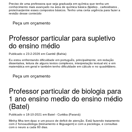
Preciso de uma professora que seja graduada em química que tenha um
conhecimento mais avançado na área de química básica (lipidios , carboidratos ,
proteínas)entre esses compostos básicos. Tenho uma certa urgência para fazer a
revisão desse conteúdo
Peça um orçamento
Professor particular para supletivo
do ensino médio
Publicado o 23-2-2026 em Caetité (Bahia)
Eu estou enfrentando dificuldade em português, principalmente, em redação
dissertativa, leitura de alguns textos complexos, interpretação textual etc e em
matemática em geral e também tenho dificuldade em cálculo e no quadrilátero.
Peça um orçamento
Professor particular de biologia para
1 ano ensino medio do ensino médio
(Batel)
Publicado o 18-10-2021 em Batel - Curitiba (Paraná)
Minha filha tem dpac e um pouco de deficit de atenção. Está fazendo tratamento
com 2 fonoaudiologa (treinamento e libguagem) e com a psciologa, e consultas
com o neuro a cada 60 dias.