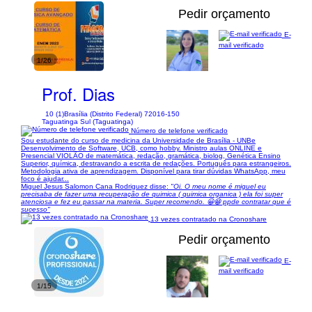
Pedir orçamento
E-
mail verificado
1/26
Prof. Dias
10 (1)
Brasília (Distrito Federal) 72016-150
Taguatinga Sul (Taguatinga)
Número de telefone verificado
Sou estudante do curso de medicina da Universidade de Brasília - UNBe
Desenvolvimento de Software, UCB, como hobby. Ministro aulas ONLINE e
Presencial VIOLÃO de matemática, redação, gramática, biolog, Genética Ensino
Superior, química, destravando a escrita de redações. Português para estrangeiros.
Metodologia ativa de aprendizagem. Disponível para tirar dúvidas WhatsApp, meu
foco é ajudar...
Miguel Jesus Salomon Cana Rodriguez disse:
"Oi. O meu nome é miguel eu
precisaba de fazer uma recuperação de quimica ( quimica organica ) ela foi super
atenciosa e fez eu passar na materia. Super recomendo. 😀😁 ppde contratar que é
sucesso"
13 vezes contratado na Cronoshare
Pedir orçamento
E-
mail verificado
1/15