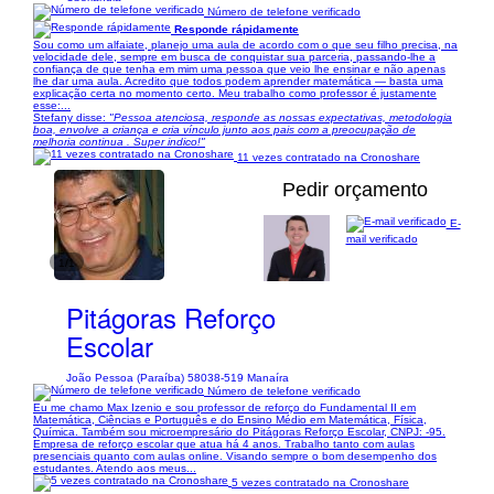
Número de telefone verificado
Responde rápidamente
Sou como um alfaiate, planejo uma aula de acordo com o que seu filho precisa, na
velocidade dele, sempre em busca de conquistar sua parceria, passando-lhe a
confiança de que tenha em mim uma pessoa que veio lhe ensinar e não apenas
lhe dar uma aula. Acredito que todos podem aprender matemática — basta uma
explicação certa no momento certo. Meu trabalho como professor é justamente
esse:...
Stefany disse:
"Pessoa atenciosa, responde as nossas expectativas, metodologia
boa, envolve a criança e cria vínculo junto aos pais com a preocupação de
melhoria continua . Super indico!"
11 vezes contratado na Cronoshare
Pedir orçamento
E-
mail verificado
1/1
Pitágoras Reforço
Escolar
João Pessoa (Paraíba) 58038-519 Manaíra
Número de telefone verificado
Eu me chamo Max Izenio e sou professor de reforço do Fundamental II em
Matemática, Ciências e Português e do Ensino Médio em Matemática, Física,
Química. Também sou microempresário do Pitágoras Reforço Escolar, CNPJ: -95.
Empresa de reforço escolar que atua há 4 anos. Trabalho tanto com aulas
presenciais quanto com aulas online. Visando sempre o bom desempenho dos
estudantes. Atendo aos meus...
5 vezes contratado na Cronoshare