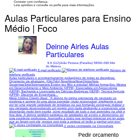
Contrate com confiança.
Leia opiniões e consulte os perfis para mais informações.
Aulas Particulares para Ensino
Médio | Foco
Deinne Airles Aulas
Particulares
9,9 (112)
João Pessoa (Paraíba) 58091-090 Alto
do Mateus
E-mail verificado
Número de
telefone verificado
Aulas particulares e acompanhamento pedagógico de todas as disciplinas.
Orçamento via whatsapp. (OitoTrês) NoveNoveNoveVinteeSeis-
SessentaeSeteSetentaeseis Ensino teu filho a estudar! Minhas formações: Mestra
em Desenvolvimento e Meio Ambiente (UFPB), Especialista em Agroecologia
(UEPB), Bacharela e Licenciada em Ciências Biológicas (UEPB), Técnica Agrícola
(UFPB), Discente de Engenharia...
Maria Cristina Crispim disse:
"A deinne foi minha orientanda de mestrado no
prodema e sempre foi uma aluna exemplar, muito responsável, inteligente e que
por ter uma grande variedade de temáticas na sua formação conseguiu realizar o
seu mestrado desenvolvendo um projeto com muita dedicação e escrevendo uma
dissertação muito bem escrita, como resultado de tudo o que aprendeu na ufpb e
fora dela. A deinne também participou de atividades de ensino e demonstrou ser
uma excelente professora. Aconselho a todos que tenham interesse em ter aulas
que as façam com ela, porque com toda a certeza só terão a ganhar com isso"
2 vezes contratado na Cronoshare
Pedir orçamento