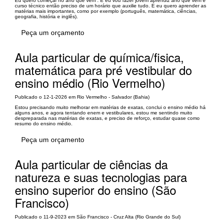
Eu quero começar no ano que vem . E eu vou fazer jovem aprendiz ano que vem e
curso técnico então preciso de um horário que auxilie tudo. E eu quero aprender as
matérias mais importantes, como por exemplo (português, matemática, ciências,
geografia, história e inglês).
Peça um orçamento
Aula particular de química/fisica,
matemática para pré vestibular do
ensino médio (Rio Vermelho)
Publicado o 12-1-2026 em Rio Vermelho - Salvador (Bahia)
Estou precisando muito melhorar em matérias de exatas, conclui o ensino médio há
alguns anos, e agora tentando enem e vestibulares, estou me sentindo muito
despreparada nas matérias de exatas, e preciso de reforço, estudar quase como
resumo do ensino médio.
Peça um orçamento
Aula particular de ciências da
natureza e suas tecnologias para
ensino superior do ensino (São
Francisco)
Publicado o 11-9-2023 em São Francisco - Cruz Alta (Rio Grande do Sul)