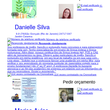
E-
mail verificado
1/7
Danielle Silva
9,9 (79)
São Gonçalo (Rio de Janeiro) 24717-047
Jardim Catarina
Número de telefone verificado
Responde rápidamente
Sou professora de inglês, francês e português (para concursos e para estrangeiros)
formada pela uerj. Tenho especialização em ensino de língua inglesa e língua
portuguesa. Além disso, possuo certificações de língua inglesa (tkt), FCE e CAE
além de treinamentos na área. Ofereço aulas particulares de inglês, francês e
português em minha residência, em seu local de trabalho ou em sua casa com...
Livia disse:
"Solicitei que a professora fizesse uma avaliação em minha filha, para
verificar o seu aprendizado do programa curricular de matemática exigido para o
ensino fundamental I (do 1º ao 5º ano). A professora Daniella foi bastante
atenciosa e ao fim das avaliações me entregou um relatório com as informações de
que eu necessitava. Gostei e recomendo."
114 vezes contratado na Cronoshare
Pedir orçamento
E-
mail verificado
1/2