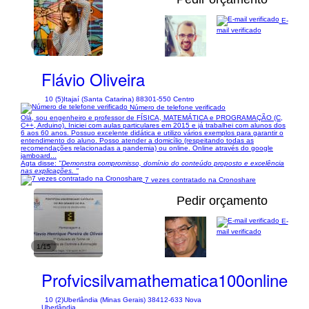
E-
mail verificado
1/5
Flávio Oliveira
10 (5)
Itajaí (Santa Catarina) 88301-550 Centro
Número de telefone verificado
Olá, sou engenheiro e professor de FÍSICA, MATEMÁTICA e PROGRAMAÇÃO (C,
C++, Arduino). Iniciei com aulas particulares em 2015 e já trabalhei com alunos dos
6 aos 60 anos. Possuo excelente didática e utilizo vários exemplos para garantir o
entendimento do aluno. Posso atender a domicílio (respeitando todas as
recomendações relacionadas a pandemia) ou online. Online através do google
jamboard...
Agta disse:
"Demonstra compromisso, domínio do conteúdo proposto e excelência
nas explicações. "
7 vezes contratado na Cronoshare
Pedir orçamento
E-
mail verificado
1/15
Profvicsilvamathematica100online
10 (2)
Uberlândia (Minas Gerais) 38412-633 Nova
Uberlândia