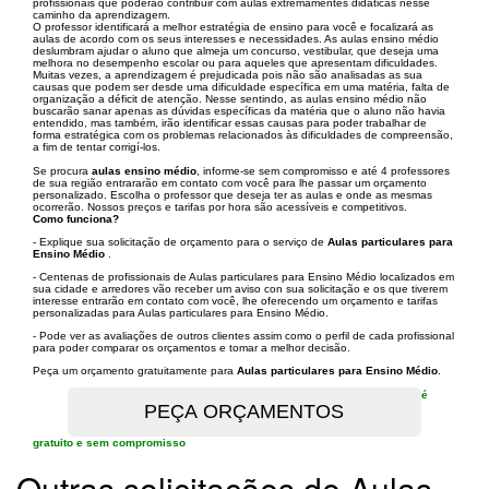
profissionais que poderão contribuir com aulas extremamentes didáticas nesse
caminho da aprendizagem.
O professor identificará a melhor estratégia de ensino para você e focalizará as
aulas de acordo com os seus interesses e necessidades. As aulas ensino médio
deslumbram ajudar o aluno que almeja um concurso, vestibular, que deseja uma
melhora no desempenho escolar ou para aqueles que apresentam dificuldades.
Muitas vezes, a aprendizagem é prejudicada pois não são analisadas as sua
causas que podem ser desde uma dificuldade específica em uma matéria, falta de
organização a déficit de atenção. Nesse sentindo, as aulas ensino médio não
buscarão sanar apenas as dúvidas específicas da matéria que o aluno não havia
entendido, mas também, irão identificar essas causas para poder trabalhar de
forma estratégica com os problemas relacionados às dificuldades de compreensão,
a fim de tentar corrigí-los.
Se procura
aulas ensino médio
, informe-se sem compromisso e até 4 professores
de sua região entrararão em contato com você para lhe passar um orçamento
personalizado. Escolha o professor que deseja ter as aulas e onde as mesmas
ocorrerão. Nossos preços e tarifas por hora são acessíveis e competitivos.
Como funciona?
- Explique sua solicitação de orçamento para o serviço de
Aulas particulares para
Ensino Médio
.
- Centenas de profissionais de Aulas particulares para Ensino Médio localizados em
sua cidade e arredores vão receber um aviso con sua solicitação e os que tiverem
interesse entrarão em contato com você, lhe oferecendo um orçamento e tarifas
personalizadas para Aulas particulares para Ensino Médio.
- Pode ver as avaliações de outros clientes assim como o perfil de cada profissional
para poder comparar os orçamentos e tomar a melhor decisão.
Peça um orçamento gratuitamente para
Aulas particulares para Ensino Médio
.
é
gratuito e sem compromisso
Outras solicitações de Aulas