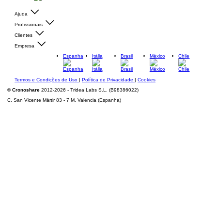
Ajuda
Profissionais
Clientes
Empresa
Espanha
Itália
Brasil
México
Chile
Termos e Condições de Uso
|
Política de Privacidade
|
Cookies
©
Cronoshare
2012-2026 - Tridea Labs S.L. (B98386022)
C. San Vicente Mártir 83 - 7 M, Valencia (Espanha)