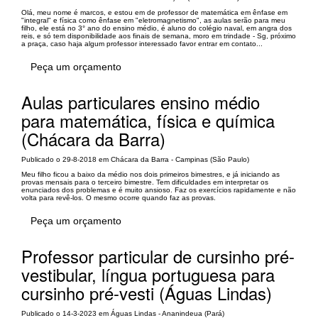
Olá, meu nome é marcos, e estou em de professor de matemática em ênfase em
"integral" e física como ênfase em "eletromagnetismo", as aulas serão para meu
filho, ele está no 3° ano do ensino médio, é aluno do colégio naval, em angra dos
reis, e só tem disponibilidade aos finais de semana, moro em trindade - Sg, próximo
a praça, caso haja algum professor interessado favor entrar em contato...
Peça um orçamento
Aulas particulares ensino médio
para matemática, física e química
(Chácara da Barra)
Publicado o 29-8-2018 em Chácara da Barra - Campinas (São Paulo)
Meu filho ficou a baixo da médio nos dois primeiros bimestres, e já iniciando as
provas mensais para o terceiro bimestre. Tem dificuldades em interpretar os
enunciados dos problemas e é muito ansioso. Faz os exercícios rapidamente e não
volta para revê-los. O mesmo ocorre quando faz as provas.
Peça um orçamento
Professor particular de cursinho pré-
vestibular, língua portuguesa para
cursinho pré-vesti (Águas Lindas)
Publicado o 14-3-2023 em Águas Lindas - Ananindeua (Pará)