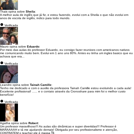
Thais opina sobre
Sheila
:
A melhor aula de inglês que já fiz, e estou fazendo, evolui com a Sheila o que não evolui em
anos de escola de inglês, indico para todo mundo.
Verificada
Mauro opina sobre
Eduardo
:
Por meio das aulas do professor Eduardo, eu consigo fazer reunioes com americanos nativos
me comunicando muito bem. Evolui em 1 ano uns 80%. Antes eu tinha um ingles basico que eu
achava que era...
Verificada
Leandro opina sobre
Tainah Camille
:
Tenho me dedicado e com o auxilio da professora Tainah Camille estou evoluindo a cada aula!
Excelente profissional! ...... e o contato através da Cronoshare para mim foi o melhor custo
benefício!
Verificada
Agatha opina sobre
Robert
:
Um professor maravilhoso!!! As aulas são dinâmicas e super divertidas!!! Professor é
MARAAAAH e tá me ajudando demais! Obrigada por seu profissionalismo e atenção,
CONTRATEM o teacher ele é massa 🥰