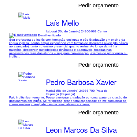
Pedir orçamento
Laís Mello
Itaboraí (Rio de Janeiro) 24800-069 Centro
E-mail verificado
Sou professora de inglês com formação em letras e pós-Graduação em ensino da
língua inglesa. Tenho ampla experiência com turmas de diferentes níveis (do básico
ao avançado), tanto no ensino presencial quanto online. Ao longo da minha
trajetória, desenvolvi metodologias dinâmicas e adaptáveis, focadas nas
necessidades reais dos alunos – seja para conversação, exames de proficiência ou
inglês...
Pedir orçamento
Pedro Barbosa Xavier
Maricá (Rio de Janeiro) 24936-700 Praia de
Itaipuaçu (Itaipuaçu)
Falo inglês fluentemente. Posso averiguar a tradução ou tomar parte da criação de
documentos em inglês. Se for preciso, tenho total capacidade de me comunicar no
idioma em tempo real, até mesmo com nativos do idioma.
Pedir orçamento
Leon Marcos Da Silva