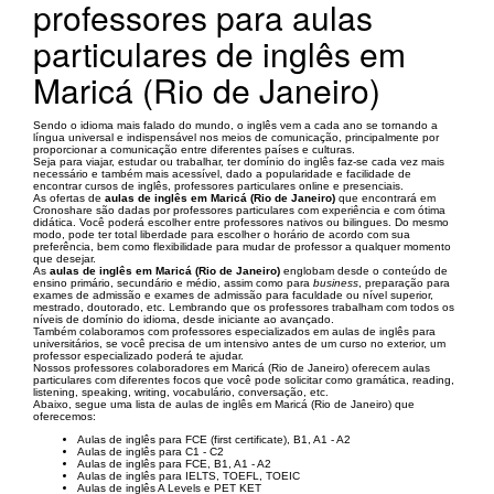
professores para aulas
particulares de inglês em
Maricá (Rio de Janeiro)
Sendo o idioma mais falado do mundo, o inglês vem a cada ano se tornando a
língua universal e indispensável nos meios de comunicação, principalmente por
proporcionar a comunicação entre diferentes países e culturas.
Seja para viajar, estudar ou trabalhar, ter domínio do inglês faz-se cada vez mais
necessário e também mais acessível, dado a popularidade e facilidade de
encontrar cursos de inglês, professores particulares online e presenciais.
As ofertas de
aulas de inglês em Maricá (Rio de Janeiro)
que encontrará em
Cronoshare são dadas por professores particulares com experiência e com ótima
didática. Você poderá escolher entre professores nativos ou bilingues. Do mesmo
modo, pode ter total liberdade para escolher o horário de acordo com sua
preferência, bem como flexibilidade para mudar de professor a qualquer momento
que desejar.
As
aulas de inglês em Maricá (Rio de Janeiro)
englobam desde o conteúdo de
ensino primário, secundário e médio, assim como para
business
, preparação para
exames de admissão e exames de admissão para faculdade ou nível superior,
mestrado, doutorado, etc. Lembrando que os professores trabalham com todos os
níveis de domínio do idioma, desde iniciante ao avançado.
Também colaboramos com professores especializados em aulas de inglês para
universitários, se você precisa de um intensivo antes de um curso no exterior, um
professor especializado poderá te ajudar.
Nossos professores colaboradores em Maricá (Rio de Janeiro) oferecem aulas
particulares com diferentes focos que você pode solicitar como gramática, reading,
listening, speaking, writing, vocabulário, conversação, etc.
Abaixo, segue uma lista de aulas de inglês em Maricá (Rio de Janeiro) que
oferecemos:
Aulas de inglês para FCE (first certificate), B1, A1 - A2
Aulas de inglês para C1 - C2
Aulas de inglês para FCE, B1, A1 - A2
Aulas de inglês para IELTS, TOEFL, TOEIC
Aulas de inglês A Levels e PET KET