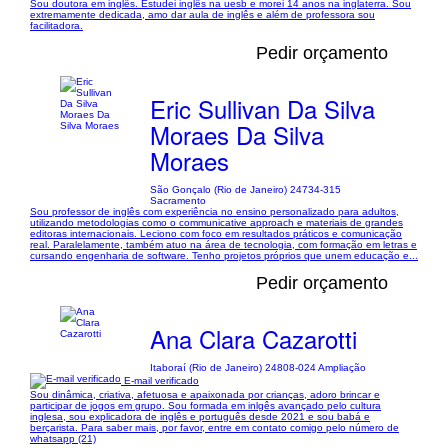
Sou doutora em inglês. Estudei inglês na uesb e morei 14 anos na inglaterra. Sou
extremamente dedicada, amo dar aula de inglês e além de professora sou
facilitadora.
Pedir orçamento
Eric Sullivan Da Silva
Moraes Da Silva
Moraes
São Gonçalo (Rio de Janeiro) 24734-315
Sacramento
Sou professor de inglês com experiência no ensino personalizado para adultos,
utilizando metodologias como o communicative approach e materiais de grandes
editoras internacionais. Leciono com foco em resultados práticos e comunicação
real. Paralelamente, também atuo na área de tecnologia, com formação em letras e
cursando engenharia de software. Tenho projetos próprios que unem educação e...
Pedir orçamento
Ana Clara Cazarotti
Itaboraí (Rio de Janeiro) 24808-024 Ampliação
E-mail verificado
Sou dinâmica, criativa, afetuosa e apaixonada por crianças, adoro brincar e
participar de jogos em grupo. Sou formada em inlgês avançado pelo cultura
inglesa, sou explicadora de inglês e português desde 2021 e sou babá e
berçarista. Para saber mais, por favor, entre em contato comigo pelo número de
whatsapp (21)