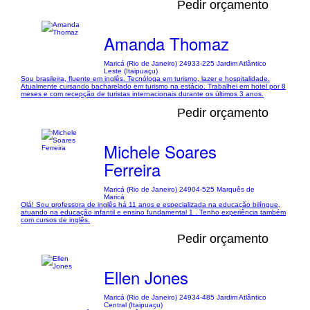
Pedir orçamento
Amanda Thomaz
Maricá (Rio de Janeiro) 24933-225 Jardim Atlântico
Leste (Itaipuaçu)
Sou brasileira, fluente em inglês. Tecnóloga em turismo, lazer e hospitalidade.
Atualmente cursando bacharelado em turismo na estácio. Trabalhei em hotel por 8
meses e com recepção de turistas internacionais durante os últimos 3 anos.
Pedir orçamento
Michele Soares
Ferreira
Maricá (Rio de Janeiro) 24904-525 Marquês de
Maricá
Olá! Sou professora de inglês há 11 anos e especializada na educação bilíngue,
atuando na educação infantil e ensino fundamental 1 . Tenho experiência também
com cursos de inglês.
Pedir orçamento
Ellen Jones
Maricá (Rio de Janeiro) 24934-485 Jardim Atlântico
Central (Itaipuaçu)