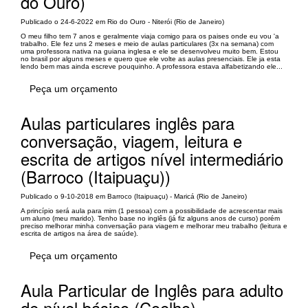
do Ouro)
Publicado o 24-6-2022 em Rio do Ouro - Niterói (Rio de Janeiro)
O meu filho tem 7 anos e geralmente viaja comigo para os paises onde eu vou 'a
trabalho. Ele fez uns 2 meses e meio de aulas particulares (3x na semana) com
uma professora nativa na guiana inglesa e ele se desenvolveu muito bem. Estou
no brasil por alguns meses e quero que ele volte as aulas presenciais. Ele ja esta
lendo bem mas ainda escreve pouquinho. A professora estava alfabetizando ele...
Peça um orçamento
Aulas particulares inglês para
conversação, viagem, leitura e
escrita de artigos nível intermediário
(Barroco (Itaipuaçu))
Publicado o 9-10-2018 em Barroco (Itaipuaçu) - Maricá (Rio de Janeiro)
A princípio será aula para mim (1 pessoa) com a possibilidade de acrescentar mais
um aluno (meu marido). Tenho base no inglês (já fiz alguns anos de curso) porém
preciso melhorar minha conversação para viagem e melhorar meu trabalho (leitura e
escrita de artigos na área de saúde).
Peça um orçamento
Aula Particular de Inglês para adulto
de nível básico (Coelho)