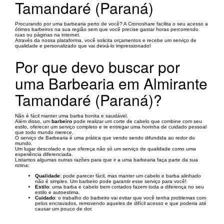
Tamandaré (Paraná)
Procurando por uma barbearia perto de você? A Cronoshare facilita o seu acesso a
ótimos barbeiros na sua região sem que você precise gastar horas percorrendo
ruas ou páginas na internet.
Através da nossa plataforma, você solicita orçamentos e recebe um serviço de
qualidade e personalizado que vai deixá-lo impressionado!
Por que devo buscar por
uma Barbearia em Almirante
Tamandaré (Paraná)?
Não é fácil manter uma barba bonita e saudável.
Além disso, um
barbeiro
pode realizar um corte de cabelo que combine com seu
estilo, oferecer um serviço completo e te entregar uma horinha de cuidado pessoal
que todo mundo merece.
O serviço de Barbearia é uma prática que vendo sendo difundida ao redor do
mundo.
Um lugar descolado e que ofereça não só um serviço de qualidade como uma
experiência diferenciada.
Listamos algumas outras razões para que ir a uma barbearia faça parte da sua
rotina:
Qualidade
: pode parecer fácil, mas manter um cabelo e barba alinhado
não é simples. Um barbeiro pode garantir esse serviço para você!
Estilo
: uma barba e cabelo bem cortados fazem toda a diferença no seu
estilo e autoestima.
Cuidado
: o trabalho do barbeiro vai evitar que você tenha problemas com
pelos encravados, removendo aqueles de difícil acesso e que poderia até
causar um pouco de dor.