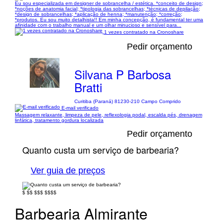
Eu sou especializada em designer de sobrancelha / estética. *conceito de design;
*noções de anatomia facial; *tipologia das sobrancelhas; *técnicas de depilação;
*design de sobrancelhas; *aplicação de henna; *manutenção; *correção;
*produtos. Eu sou muito detalhista!! Em minha concepção, é fundamental ter uma
afinidade com o trabalho manual e um olhar minucioso e sensível para...
1 vezes contratado na Cronoshare
Pedir orçamento
Silvana P Barbosa
Bratti
Curitiba (Paraná) 81230-210 Campo Comprido
E-mail verificado
Massagem relaxante, limpeza de pele, reflexologia podal, escalda pés, drenagem
linfática, tratamento gordura localizada
Pedir orçamento
Quanto custa um serviço de barbearia?
Ver guia de preços
$
$$
$$$
$$$$
Barbearia Almirante