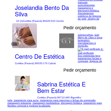
manuais,
Joselandia Bento Da
auriculoterapia,
massagens e
drenagem linfática.
Silva
Atendimentos
estéticos de limpeza
de pele, desing de
10 (1)
Curitiba (Paraná) 80420-010 Centro
Pedir orçamento
sobrancelhas, lash
lifting de cílios e brow
lamination.
Atendimentos à
1/9
domicílio.
E-
mail verificado
Centro De Estética
Sou esteticista faço
tratamentos faciais e
corporais, limpeza de
Curitiba (Paraná) 80035-170 Cabral
Pedir orçamento
Sabrina Estética E
Bem Estar
Curitiba (Paraná) 80710-460 Bigorrilho
pele, tratamento para acne, tratamento para manchas e linhas de expressão,
massagem relaxante, massagem modeladora, drenagem linfática, tratamento para
flacidez corporal e gordura localizada.