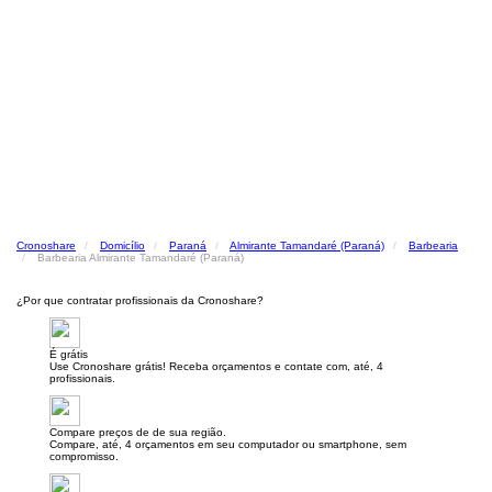
Cronoshare
Domicílio
Paraná
Almirante Tamandaré (Paraná)
Barbearia
Barbearia Almirante Tamandaré (Paraná)
¿Por que contratar profissionais da Cronoshare?
É grátis
Use Cronoshare grátis! Receba orçamentos e contate com, até, 4
profissionais.
Compare preços de de sua região.
Compare, até, 4 orçamentos em seu computador ou smartphone, sem
compromisso.