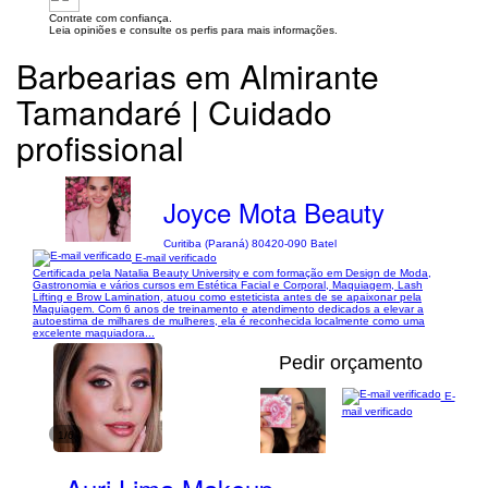
Contrate com confiança.
Leia opiniões e consulte os perfis para mais informações.
Barbearias em Almirante
Tamandaré | Cuidado
profissional
Joyce Mota Beauty
Curitiba (Paraná) 80420-090 Batel
E-mail verificado
Certificada pela Natalia Beauty University e com formação em Design de Moda,
Gastronomia e vários cursos em Estética Facial e Corporal, Maquiagem, Lash
Lifting e Brow Lamination, atuou como esteticista antes de se apaixonar pela
Maquiagem. Com 6 anos de treinamento e atendimento dedicados a elevar a
autoestima de milhares de mulheres, ela é reconhecida localmente como uma
excelente maquiadora...
Pedir orçamento
E-
mail verificado
1/6