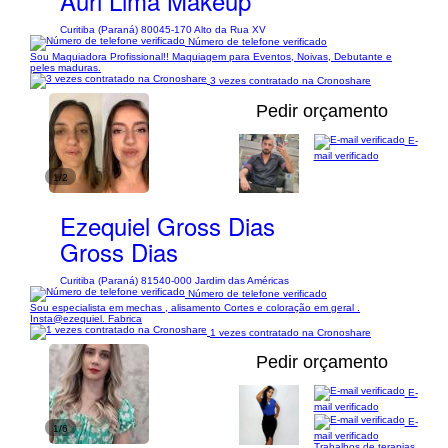
Auri Lima Makeup
Curitiba (Paraná) 80045-170 Alto da Rua XV
Número de telefone verificado
Sou Maquiadora Profissional!! Maquiagem para Eventos, Noivas, Debutante e
peles maduras.
3 vezes contratado na Cronoshare
Pedir orçamento
E-
mail verificado
1/2
Ezequiel Gross Dias
Gross Dias
Curitiba (Paraná) 81540-000 Jardim das Américas
Número de telefone verificado
Sou especialista em mechas , alisamento Cortes e coloração em geral .
Insta@ezequiel. Fabrica
1 vezes contratado na Cronoshare
Pedir orçamento
E-
mail verificado
E-
1/6
mail verificado
Trabalhos de terapias