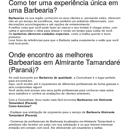
Como ter uma experiência única em
uma Barbearia?
Barbearias
na sua região conhecem os seus clientes e, pensando neles, oferecem
não só um serviço de excelência, mas também um ambiente diferenciado, com
decorações aconchegantes e até opções de entretenimento.
A melhor coisa que você pode fazer ao marcar o seu horário é chegar antes, com
calma e aproveitar o clima para relaxar e tomar um tempo para cuidar de você.
Os
barbeiros oferecem cuidados especiais
, como a toalha quente e bons
produtos.
Leve fotos de referências para que o Barbeiro saiba exatamente o estilo que você
está buscando.
Onde encontro as melhores
Barbearias em Almirante Tamandaré
(Paraná)?
Se está buscando por
Barbeiros de qualidade
, a Cronoshare é o lugar perfeito
para encontrá-los.
Aqui, você recebe até 4 orçamentos de diferentes profissionais de forma gratuita e
sem compromisso algum!
Você ainda terá acesso aos seus perfis profissionais para conhecer mais sobre
seus trabalhos e conferir as avaliações de clientes anteriores.
Com a Cronoshare, ficou muito mais fácil encontrar
Barbearias em Almirante
Tamandaré (Paraná)
.
Como funciona?
- Explique sua solicitação de orçamento para o serviço de
Barbearia Almirante
Tamandaré (Paraná)
.
- Centenas de profissionais de Barbearia localizados em Almirante Tamandaré e
arredores vão receber um aviso con sua solicitação e os que tiverem interesse
entrarão em contato com você, lhe oferecendo um orçamento e tarifas