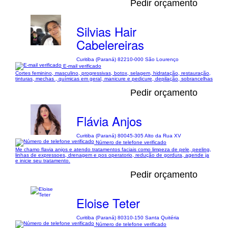
Pedir orçamento
Silvias Hair
Cabelereiras
Curitiba (Paraná) 82210-000 São Lourenço
E-mail verificado
Cortes feminino, masculino, progressivas, botox, selagem, hidratação, restauração,
tinturas, mechas , químicas em geral, manicure e pedicure, depilação, sobrancelhas
Pedir orçamento
Flávia Anjos
Curitiba (Paraná) 80045-305 Alto da Rua XV
Número de telefone verificado
Me chamo flavia anjos e atendo tratamentos faciais como limpeza de pele, peeling,
linhas de expressoes, drenagem e pos operatorio, redução de gordura, agende ja
e inicie seu tratamento.
Pedir orçamento
Eloise Teter
Curitiba (Paraná) 80310-150 Santa Quitéria
Número de telefone verificado