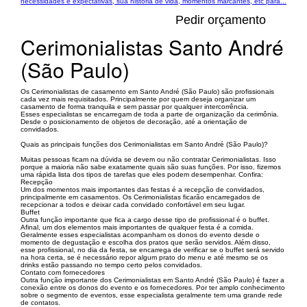
necessidades e expectativas, sua história de vida, momentos marcantes, etc para...
Pedir orçamento
Cerimonialistas Santo André
(São Paulo)
Os Cerimonialistas de casamento em Santo André (São Paulo) são profissionais
cada vez mais requisitados. Principalmente por quem deseja organizar um
casamento de forma tranquila e sem passar por qualquer intercorrência.
Esses especialistas se encarregam de toda a parte de organização da cerimônia.
Desde o posicionamento de objetos de decoração, até a orientação de
convidados.
Quais as principais funções dos Cerimonialistas em Santo André (São Paulo)?
Muitas pessoas ficam na dúvida se devem ou não contratar Cerimonialistas. Isso
porque a maioria não sabe exatamente quais são suas funções. Por isso, fizemos
uma rápida lista dos tipos de tarefas que eles podem desempenhar. Confira:
Recepção
Um dos momentos mais importantes das festas é a recepção de convidados,
principalmente em casamentos. Os Cerimonialistas ficarão encarregados de
recepcionar a todos e deixar cada convidado confortável em seu lugar.
Buffet
Outra função importante que fica a cargo desse tipo de profissional é o buffet.
Afinal, um dos elementos mais importantes de qualquer festa é a comida.
Geralmente esses especialistas acompanham os donos do evento desde o
momento de degustação e escolha dos pratos que serão servidos. Além disso,
esse profissional, no dia da festa, se encarrega de verificar se o buffet será servido
na hora certa, se é necessário repor algum prato do menu e até mesmo se os
drinks estão passando no tempo certo pelos convidados.
Contato com fornecedores
Outra função importante dos Cerimonialistas em Santo André (São Paulo) é fazer a
conexão entre os donos do evento e os fornecedores. Por ter amplo conhecimento
sobre o segmento de eventos, esse especialista geralmente tem uma grande rede
de contatos.