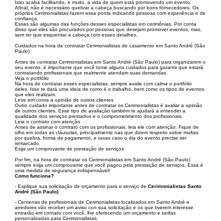
Isso acaba facilitando, e muito, a vida de quem está promovendo um evento.
Afinal, não é necessário quebrar a cabeça buscando por bons fornecedores. Os
próprios Cerimonialistas fazem essa ponte indicando pessoas com experiência e de
confiança.
Essas são algumas das funções desses especialistas em cerimônias. Por conta
disso que eles são procurados por pessoas que desejam promover eventos, mas,
sem ter que esquentar a cabeça com esses detalhes.
Cuidados na hora de contratar Cerimonialistas de casamento em Santo André (São
Paulo)
Antes de contratar Cerimonialistas em Santo André (São Paulo) para organizarem o
seu evento, é importante que você tome alguns cuidados para garantir que estará
contratando profissionais que realmente atendam suas demandas.
Veja o portfólio
Na hora de contratar esses especialistas, sempre avalie com calma o portfólio
deles. Isso te dará uma ideia de como é o trabalho, bem como os tipos de eventos
que eles realizam.
Leve em conta a opinião de outros clientes
Outro cuidado importante antes de contratar os Cerimonialistas é avaliar a opinião
de outros clientes. Esse tipo de avaliação também te ajudará a entender a
qualidade dos serviços prestados e o comprometimento dos profissionais.
Leia o contrato com atenção
Antes de assinar o contrato com os profissionais, leia ele com atenção. Fique de
olho em todas as cláusulas, principalmente nas que dizem respeito sobre multas
por quebra, forma de pagamento, e taxas caso o dia do evento precise ser
remarcado.
Exija um comprovante de prestação de serviços
Por fim, na hora de contratar os Cerimonialistas em Santo André (São Paulo)
sempre exija um comprovante que você pagou pela prestação de serviços. Essa é
uma medida de segurança indispensável!
Como funciona?
- Explique sua solicitação de orçamento para o serviço de
Cerimonialistas Santo
André (São Paulo)
.
- Centenas de profissionais de Cerimonialistas localizados em Santo André e
arredores vão receber um aviso con sua solicitação e os que tiverem interesse
entrarão em contato com você, lhe oferecendo um orçamento e tarifas
personalizadas para Cerimonialistas.