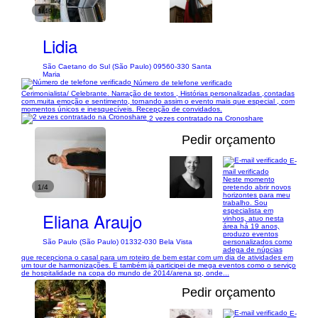
1/49
Lidia
São Caetano do Sul (São Paulo) 09560-330 Santa
Maria
Número de telefone verificado
Cerimonialista/ Celebrante. Narração de textos , Histórias personalizadas ,contadas
com.muita emoção e sentimento, tornando assim o evento mais que especial , com
momentos únicos e inesquecíveis. Recepção de convidados.
2 vezes contratado na Cronoshare
Pedir orçamento
E-
mail verificado
Neste momento
1/4
pretendo abrir novos
horizontes para meu
trabalho. Sou
especialista em
Eliana Araujo
vinhos, atuo nesta
área há 19 anos,
produzo eventos
personalizados como
São Paulo (São Paulo) 01332-030 Bela Vista
adega de núpcias
que recepciona o casal para um roteiro de bem estar com um dia de atividades em
um tour de harmonizações. E também já participei de mega eventos como o serviço
de hospitalidade na copa do mundo de 2014/arena sp, onde...
Pedir orçamento
E-