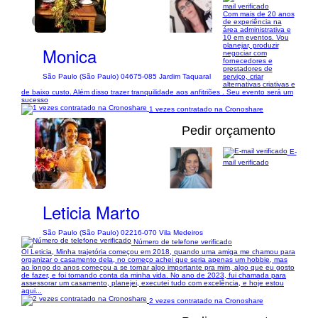
mail verificado
Com mais de 20 anos
1/14
de experiência na
área administrativa e
10 em eventos. Vou
planejar, produzir
Monica
negociar com
fornecedores e
prestadores de
serviço, criar
São Paulo (São Paulo) 04675-085 Jardim Taquaral
alternativas criativas e
de baixo custo. Além disso trazer tranquilidade aos anfitriões . Seu evento será um
sucesso
1 vezes contratado na Cronoshare
Pedir orçamento
E-
mail verificado
1/15
Leticia Marto
São Paulo (São Paulo) 02216-070 Vila Medeiros
Número de telefone verificado
Ol Leticia, Minha trajetória começou em 2018, quando uma amiga me chamou para
organizar o casamento dela, no começo achei que seria apenas um hobbie, mas
ao longo do anos começou a se tornar algo importante pra mim, algo que eu gosto
de fazer, e foi tomando conta da minha vida. No ano de 2023, fui chamada para
assessorar um casamento, planejei, executei tudo com excelência, e hoje estou
aqui...
2 vezes contratado na Cronoshare