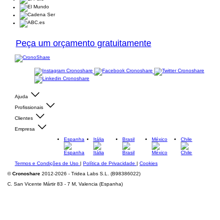
Peça um orçamento gratuitamente
Ajuda
Profissionais
Clientes
Empresa
Espanha
Itália
Brasil
México
Chile
Termos e Condições de Uso
|
Política de Privacidade
|
Cookies
©
Cronoshare
2012-2026 - Tridea Labs S.L. (B98386022)
C. San Vicente Mártir 83 - 7 M, Valencia (Espanha)