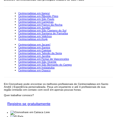
Cerimonialistas em Itapevi
Cerimonialistas em Ribeirão Pires
Cerimonialistas em São Paulo
Cerimonialistas em Campinas
Cerimonialistas em Franco da Rocha
Cerimonialistas em Jundiaí
Cerimonialistas em São Caetano do Sul
Cerimonialistas em Santana de Parnaíba
Cerimonialistas em Valinhos
Cerimonialistas em Arujá
Cerimonialistas em Jacareí
Cerimonialistas em Santos
Cerimonialistas em Caieiras
Cerimonialistas em Taboão da Serra
Cerimonialistas em Jandira
Cerimonialistas em Ferraz de Vasconcelos
Cerimonialistas em São Vicente
Cerimonialistas em São Bernardo do Campo
Cerimonialistas em Indaiatuba
Cerimonialistas em Osasco
Em Cronoshare pode encontrar os melhores profissionais de Cerimonialistas em Santo
André | Experiência personalizada. Peça um orçamento e até 4 profissionais de sua
região entrarão em contato com você em apenas poucas horas.
Quer trabalhar conosco?
Registre-se gratuitamente