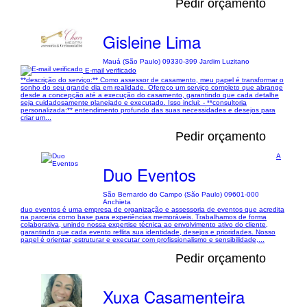
Pedir orçamento
Gisleine Lima
Mauá (São Paulo) 09330-399 Jardim Luzitano
E-mail verificado
**descrição do serviço:** Como assessor de casamento, meu papel é transformar o
sonho do seu grande dia em realidade. Ofereço um serviço completo que abrange
desde a concepção até a execução do casamento, garantindo que cada detalhe
seja cuidadosamente planejado e executado. Isso inclui: - **consultoria
personalizada:** entendimento profundo das suas necessidades e desejos para
criar um...
Pedir orçamento
A
Duo Eventos
São Bernardo do Campo (São Paulo) 09601-000
Anchieta
duo eventos é uma empresa de organização e assessoria de eventos que acredita
na parceria como base para experiências memoráveis. Trabalhamos de forma
colaborativa, unindo nossa expertise técnica ao envolvimento ativo do cliente,
garantindo que cada evento reflita sua identidade, desejos e prioridades. Nosso
papel é orientar, estruturar e executar com profissionalismo e sensibilidade,...
Pedir orçamento
Xuxa Casamenteira