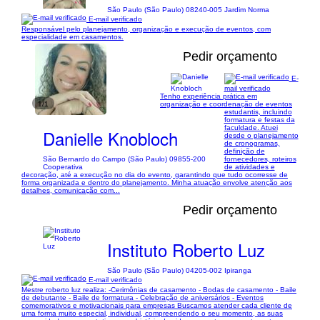
São Paulo (São Paulo) 08240-005 Jardim Norma
E-mail verificado
Responsável pelo planejamento, organização e execução de eventos, com
especialidade em casamentos.
Pedir orçamento
E-
mail verificado
Tenho experiência prática em
1/1
organização e coordenação de eventos
estudantis, incluindo
formatura e festas da
faculdade. Atuei
Danielle Knobloch
desde o planejamento
de cronogramas,
definição de
São Bernardo do Campo (São Paulo) 09855-200
fornecedores, roteiros
Cooperativa
de atividades e
decoração, até a execução no dia do evento, garantindo que tudo ocorresse de
forma organizada e dentro do planejamento. Minha atuação envolve atenção aos
detalhes, comunicação com...
Pedir orçamento
Instituto Roberto Luz
São Paulo (São Paulo) 04205-002 Ipiranga
E-mail verificado
Mestre roberto luz realiza: -Cerimônias de casamento - Bodas de casamento - Baile
de debutante - Baile de formatura - Celebração de aniversários - Eventos
comemorativos e motivacionais para empresas Buscamos atender cada cliente de
uma forma muito especial, individual, compreendendo o seu momento, as suas