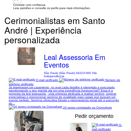
Contrate com confiança.
Leia opiniões e consulte os perfis para mais informações.
Cerimonialistas em Santo
André | Experiência
personalizada
Leal Assessoria Em
Eventos
São Paulo (São Paulo) 04223-000 Vila
Independência
E-mail verificado
Número de
telefone verificado
Já imaginaram um casamento, no qual cada detalhe é planejado e executado,
transformando o seu grande dia em uma experiência inesquecível? Essa é a
proposta da leal assessoria , uma empresa dedicada a realizar sonhos, superar
expectativas e proporcionar serviços de qualidade para casais que buscam um
evento perfeito. Serviços oferecidos Desde o planejamento inicial até a execução
do...
10 vezes contratado na Cronoshare
Pedir orçamento
E-
mail verificado