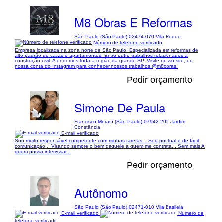
M8 Obras E Reformas
São Paulo (São Paulo) 02474-070 Vila Roque
Número de telefone verificado
Empresa localizada na zona norte de São Paulo. Especializada em reformas de
alto padrão de casas e apartamentos. Entre outro trabalhos relacionados a
construção civil. Atendemos toda a região da grande SP. Visite nosso site, ou
nossa conta do Instagram para conhecer nossos trabalhos @m8obras.
Pedir orçamento
Simone De Paula
Francisco Morato (São Paulo) 07942-205 Jardim
Constância
E-mail verificado
Sou muito responsável competente com minhas tarefas... Sou pontual e de fácil
comunicação... Visando sempre o bem daquele a quem me contrata... Sem mais A
quem possa interessar...
Pedir orçamento
Autônomo
São Paulo (São Paulo) 02471-010 Vila Basileia
E-mail verificado
Número de
telefone verificado