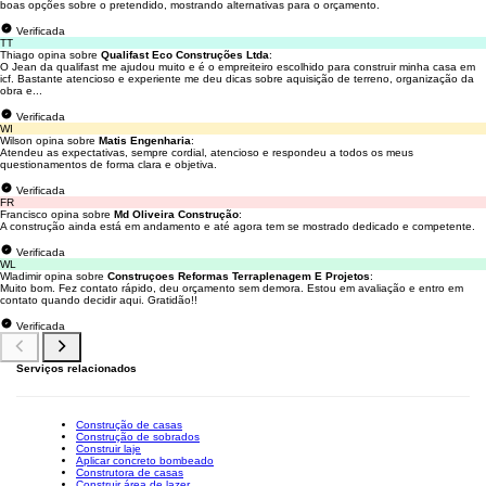
boas opções sobre o pretendido, mostrando alternativas para o orçamento.
Verificada
TT
Thiago opina sobre
Qualifast Eco Construções Ltda
:
O Jean da qualifast me ajudou muito e é o empreiteiro escolhido para construir minha casa em
icf. Bastante atencioso e experiente me deu dicas sobre aquisição de terreno, organização da
obra e...
Verificada
WI
Wilson opina sobre
Matis Engenharia
:
Atendeu as expectativas, sempre cordial, atencioso e respondeu a todos os meus
questionamentos de forma clara e objetiva.
Verificada
FR
Francisco opina sobre
Md Oliveira Construção
:
A construção ainda está em andamento e até agora tem se mostrado dedicado e competente.
Verificada
WL
Wladimir opina sobre
Construçoes Reformas Terraplenagem E Projetos
:
Muito bom. Fez contato rápido, deu orçamento sem demora. Estou em avaliação e entro em
contato quando decidir aqui. Gratidão!!
Verificada
Serviços relacionados
Construção de casas
Construção de sobrados
Construir laje
Aplicar concreto bombeado
Construtora de casas
Construir área de lazer