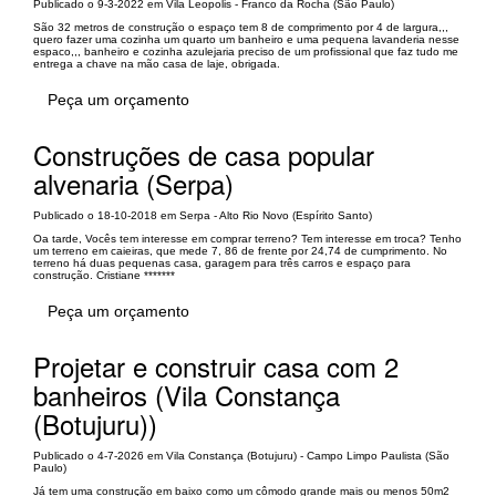
Publicado o 9-3-2022 em Vila Leopolis - Franco da Rocha (São Paulo)
São 32 metros de construção o espaço tem 8 de comprimento por 4 de largura,,,
quero fazer uma cozinha um quarto um banheiro e uma pequena lavanderia nesse
espaco,,, banheiro e cozinha azulejaria preciso de um profissional que faz tudo me
entrega a chave na mão casa de laje, obrigada.
Peça um orçamento
Construções de casa popular
alvenaria (Serpa)
Publicado o 18-10-2018 em Serpa - Alto Rio Novo (Espírito Santo)
Oa tarde, Vocês tem interesse em comprar terreno? Tem interesse em troca? Tenho
um terreno em caieiras, que mede 7, 86 de frente por 24,74 de cumprimento. No
terreno há duas pequenas casa, garagem para três carros e espaço para
construção. Cristiane *******
Peça um orçamento
Projetar e construir casa com 2
banheiros (Vila Constança
(Botujuru))
Publicado o 4-7-2026 em Vila Constança (Botujuru) - Campo Limpo Paulista (São
Paulo)
Já tem uma construção em baixo como um cômodo grande mais ou menos 50m2