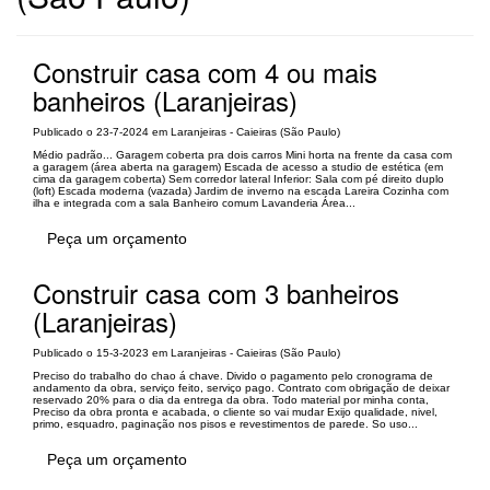
Construir casa com 4 ou mais
banheiros (Laranjeiras)
Publicado o 23-7-2024 em Laranjeiras - Caieiras (São Paulo)
Médio padrão... Garagem coberta pra dois carros Mini horta na frente da casa com
a garagem (área aberta na garagem) Escada de acesso a studio de estética (em
cima da garagem coberta) Sem corredor lateral Inferior: Sala com pé direito duplo
(loft) Escada moderna (vazada) Jardim de inverno na escada Lareira Cozinha com
ilha e integrada com a sala Banheiro comum Lavanderia Área...
Peça um orçamento
Construir casa com 3 banheiros
(Laranjeiras)
Publicado o 15-3-2023 em Laranjeiras - Caieiras (São Paulo)
Preciso do trabalho do chao á chave. Divido o pagamento pelo cronograma de
andamento da obra, serviço feito, serviço pago. Contrato com obrigação de deixar
reservado 20% para o dia da entrega da obra. Todo material por minha conta,
Preciso da obra pronta e acabada, o cliente so vai mudar Exijo qualidade, nivel,
primo, esquadro, paginação nos pisos e revestimentos de parede. So uso...
Peça um orçamento