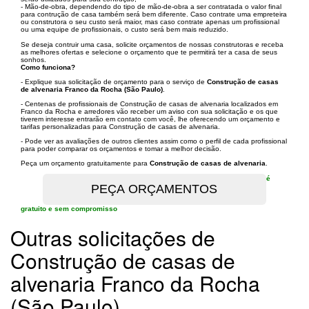
- Mão-de-obra, dependendo do tipo de mão-de-obra a ser contratada o valor final
para contrução de casa também será bem diferente. Caso contrate uma empreteira
ou construtora o seu custo será maior, mas caso contrate apenas um profissional
ou uma equipe de profissionais, o custo será bem mais reduzido.
Se deseja contruir uma casa, solicite orçamentos de nossas construtoras e receba
as melhores ofertas e selecione o orçamento que te permitirá ter a casa de seus
sonhos.
Como funciona?
- Explique sua solicitação de orçamento para o serviço de
Construção de casas
de alvenaria Franco da Rocha (São Paulo)
.
- Centenas de profissionais de Construção de casas de alvenaria localizados em
Franco da Rocha e arredores vão receber um aviso con sua solicitação e os que
tiverem interesse entrarão em contato com você, lhe oferecendo um orçamento e
tarifas personalizadas para Construção de casas de alvenaria.
- Pode ver as avaliações de outros clientes assim como o perfil de cada profissional
para poder comparar os orçamentos e tomar a melhor decisão.
Peça um orçamento gratuitamente para
Construção de casas de alvenaria
.
é
gratuito e sem compromisso
Outras solicitações de
Construção de casas de
alvenaria Franco da Rocha
(São Paulo)