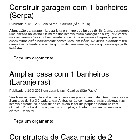
Construir garagem com 1 banheiros
(Serpa)
Publicado o 18-1-2023 em Serpa - Caieiras (São Paulo)
A fundação da garagem já está feita e o muro dos fundos tb. Será uma garagem e
uma escada na lateral. Os muros das laterais foram começados a erguer 3 vezes,
mas as construções vizinhas derrubaram e não assumiram a bagunça, por isso
esses muros estão parcialmente construídos, em média 1/3 deles. A garagem tem
quase 6m de frente e acredito q 8,5m de comprimento, sendo q nesse espaço tb
sairá a...
Peça um orçamento
Ampliar casa com 1 banheiros
(Laranjeiras)
Publicado o 19-3-2023 em Laranjeiras - Caieiras (São Paulo)
Vou fazer um anexo lateral a minha casa que já está contruida. Será uma área de
2 andares de 8 x 3,5 cada andar. Ambas serão com parede atrás e abertas nas
laterais e frente. No andar de baixo quero fazer um pequeno banheiro com
chuveiro. Preciso de um orçamento com piso, telhado e todo encanamento e
elétrica. Denis tel
Peça um orçamento
Construtora de Casa mais de 2