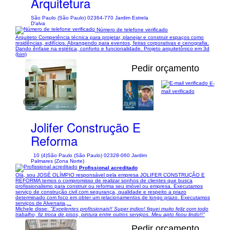
Arquitetura
São Paulo (São Paulo) 02364-770 Jardim Estrela
D'alva
Número de telefone verificado
Arquiteto Competência técnica para projetar, planejar e construir espaços como
residências, edifícios. Abrangendo para eventos, feiras corporativas e cenografia.
Dando ênfase na estética, conforto e funcionalidade. Projeto arquitetônico em 3d
(bim)
Pedir orçamento
E-
mail verificado
1/4
Jolifer Construção E
Reforma
10 (4)
São Paulo (São Paulo) 02328-060 Jardim
Palmares (Zona Norte)
Profissional acreditado
Olá, sou JOSÉ OLÍMPIO responsável pela empresa JOLIFER CONSTRUÇÃO E
REFORMA temos o compromisso de realizar sonhos de clientes que busca
profissionalismo para construir ou reforma seu imóvel ou empresa. Executamos
serviço de construção civil com segurança, qualidade e respeito a prazo
determinado com foco em obter um relacionamentos de longo prazo. Executamos
serviços de Alvenaria,...
Michele disse:
"Excelentes profissionais!! Super indico! fiquei muito feliz com todo
trabalho, fiz troca de pisos, pintura entre outros serviços. Meu apto ficou lindo!!"
Pedir orçamento