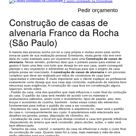
2 vezes contratado na Cronoshare
Pedir orçamento
Construção de casas de
alvenaria Franco da Rocha
(São Paulo)
A maioria das pessoas sonha em ter a casa própria e muitas vezes esse sonho
torna-se parte de sua realização pessoal. Entretanto, muita gente não tem nem
ideia do custo estimado para um orçamento para uma
Construção de casas de
alvenaria
. Nesse sentido, podemos dizer que o primeiro passo para estimar os
gastos é fazer uma lista com tudo que deseja ter em sua casa, assim conseguirá
planejar o seu orçamento e administrar as finanças para que o projeto da casa
própria possa ser executado. A
construção de casas de alvenaria
é um processo
complexo que deve ser realizada por mãos de construtora de casa bem
capacitadas e orientadas. É muito importante que o cliente explique ao profissional
exatamente como deseja que sua casa seja contruída, explicando de maneira bem
minuciosa suas exigências. A construção de casa leva em consideração alguns
aspectos, sendo estes:
- Padrão da casa, uma das questões que mais influencia o custo final da contrução
da casa. O padrão da casa será medido de acordo com os materiais e
acabamentos utilizados, assim como o revestimento, tipos de parede, piso, teto,
louças e acessórios de cozinha, banheiro , todas essas coisas são elementos
fundamentais para indicar o padrão da casa a ser construida;
- Arquitetura da casa, quanto mais diferente a arquitetura for, maior será o padrão
da casa e, consequentemente seu custo. A arquitetetura está relacionada aos
detalhes em janelas, portas, disposição de cômodos, etc.
- Localização da casa, o local em que deseja construir a casa tem grande influência
.Dependendo do terreno que será construido, plano,declive, aclive, o valor será
bem diferenciado;
- Tamanho da casa, cub/m2, o tamanho da casa irá influenciar e muito o custo final
da construção de casa. Quanto maior for a casa, mais materiais e mão-de-obra
serão utilizados para sua contrução;