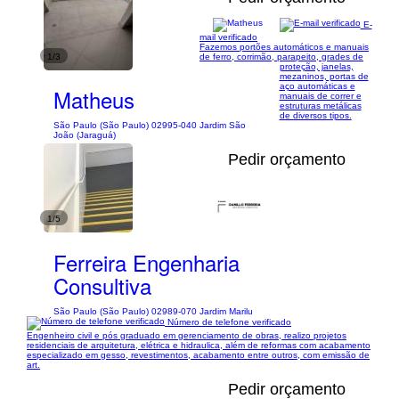
E-
mail verificado
Fazemos portões automáticos e manuais
1/3
de ferro, corrimão, parapeito, grades de
proteção, janelas,
mezaninos, portas de
aço automáticas e
Matheus
manuais de correr e
estruturas metálicas
de diversos tipos.
São Paulo (São Paulo) 02995-040 Jardim São
João (Jaraguá)
Pedir orçamento
1/5
Ferreira Engenharia
Consultiva
São Paulo (São Paulo) 02989-070 Jardim Marilu
Número de telefone verificado
Engenheiro civil e pós graduado em gerenciamento de obras, realizo projetos
residenciais de arquitetura, elétrica e hidraulica, além de reformas com acabamento
especializado em gesso, revestimentos, acabamento entre outros, com emissão de
art.
Pedir orçamento