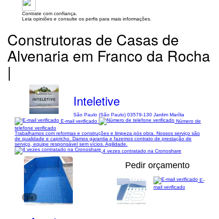
Contrate com confiança.
Leia opiniões e consulte os perfis para mais informações.
Construtoras de Casas de
Alvenaria em Franco da Rocha
|
Inteletive
São Paulo (São Paulo) 03579-130 Jardim Marília
E-mail verificado
Número de
telefone verificado
Trabalhamos com reformas e construções e limpeza pós obra. Nossos serviço são
de qualidade e capricho. Damos garantia e fazemos contrato de prestação de
serviço, equipe responsável sem vícios. Agilidade.
4 vezes contratado na Cronoshare
Pedir orçamento
E-
mail verificado
1/4