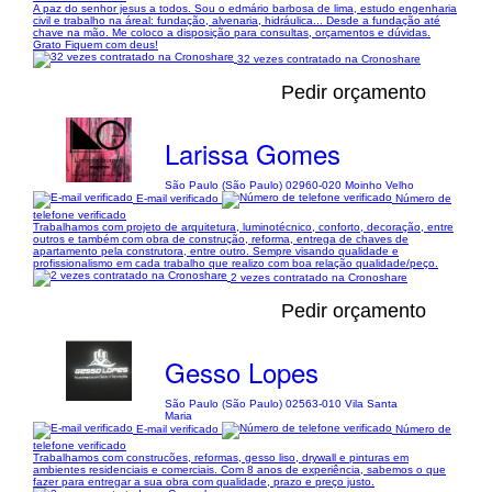
A paz do senhor jesus a todos. Sou o edmário barbosa de lima, estudo engenharia
civil e trabalho na áreal: fundação, alvenaria, hidráulica... Desde a fundação até
chave na mão. Me coloco a disposição para consultas, orçamentos e dúvidas.
Grato Fiquem com deus!
32 vezes contratado na Cronoshare
Pedir orçamento
Larissa Gomes
São Paulo (São Paulo) 02960-020 Moinho Velho
E-mail verificado
Número de
telefone verificado
Trabalhamos com projeto de arquitetura, luminotécnico, conforto, decoração, entre
outros e também com obra de construção, reforma, entrega de chaves de
apartamento pela construtora, entre outro. Sempre visando qualidade e
profissionalismo em cada trabalho que realizo com boa relação qualidade/peço.
2 vezes contratado na Cronoshare
Pedir orçamento
Gesso Lopes
São Paulo (São Paulo) 02563-010 Vila Santa
Maria
E-mail verificado
Número de
telefone verificado
Trabalhamos com construcões, reformas, gesso liso, drywall e pinturas em
ambientes residenciais e comerciais. Com 8 anos de experiência, sabemos o que
fazer para entregar a sua obra com qualidade, prazo e preço justo.