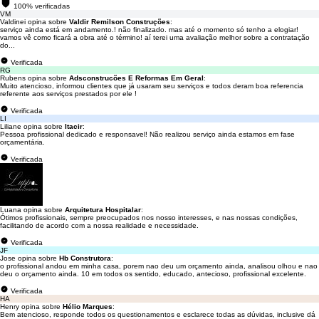
100% verificadas
VM
Valdinei opina sobre
Valdir Remilson Construções
:
serviço ainda está em andamento.! não finalizado. mas até o momento só tenho a elogiar!
vamos vê como ficará a obra até o término! aí terei uma avaliação melhor sobre a contratação
do...
Verificada
RG
Rubens opina sobre
Adsconstrucões E Reformas Em Geral
:
Muito atencioso, informou clientes que já usaram seu serviços e todos deram boa referencia
referente aos serviços prestados por ele !
Verificada
LI
Liliane opina sobre
Itacir
:
Pessoa profissional dedicado e responsavel! Não realizou serviço ainda estamos em fase
orçamentária.
Verificada
Luana opina sobre
Arquitetura Hospitalar
:
Ótimos profissionais, sempre preocupados nos nosso interesses, e nas nossas condições,
facilitando de acordo com a nossa realidade e necessidade.
Verificada
JF
Jose opina sobre
Hb Construtora
:
o profissional andou em minha casa, porem nao deu um orçamento ainda, analisou olhou e nao
deu o orçamento ainda. 10 em todos os sentido, educado, antecioso, profissional excelente.
Verificada
HA
Henry opina sobre
Hélio Marques
:
Bem atencioso, responde todos os questionamentos e esclarece todas as dúvidas, inclusive dá