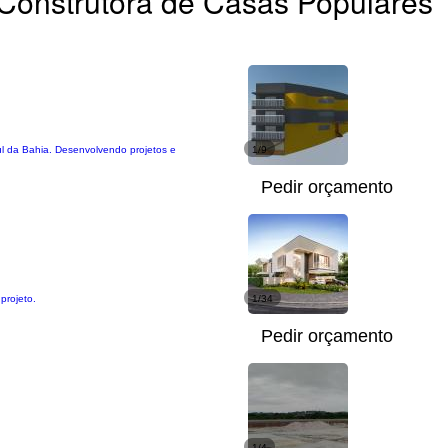
Construtora de Casas Populares
ul da Bahia. Desenvolvendo projetos e
1/9
Pedir orçamento
projeto.
1/34
Pedir orçamento
1/4