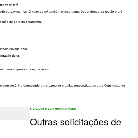
os você terá.
idade de pavimentos. O valor do m² também é importante. Dependendo da região e até
r a mão de obra no orçamento.
cionais em sua obra.
 atuação deles.
 não terá surpresas desagradáveis.
ato com você, lhe oferecendo um orçamento e tarifas personalizadas para Construção de
é gratuito e sem compromisso
Outras solicitações de