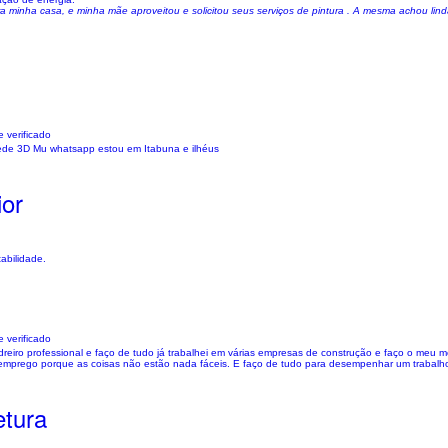
pra minha casa, e minha mãe aproveitou e solicitou seus serviços de pintura . A mesma achou lin
 verificado
arede 3D Mu whatsapp estou em Itabuna e ilhéus
ior
abilidade.
 verificado
iro professional e faço de tudo já trabalhei em várias empresas de construção e faço o meu m
 emprego porque as coisas não estão nada fáceis. E faço de tudo para desempenhar um trabalho
etura