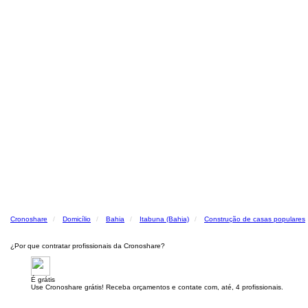
Cronoshare
Domicílio
Bahia
Itabuna (Bahia)
Construção de casas populares
¿Por que contratar profissionais da Cronoshare?
É grátis
Use Cronoshare grátis! Receba orçamentos e contate com, até, 4 profissionais.