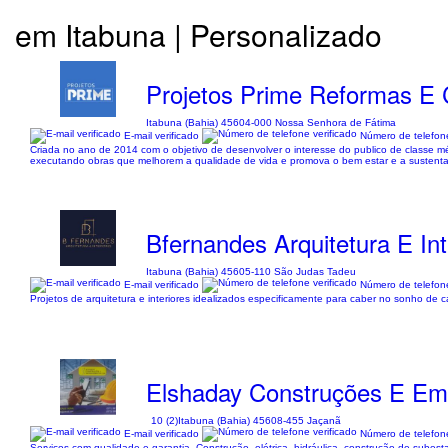
em Itabuna | Personalizado
Projetos Prime Reformas E 
Itabuna (Bahia) 45604-000 Nossa Senhora de Fátima
E-mail verificado
Número de telefone
Criada no ano de 2014 com o objetivo de desenvolver o interesse do publico de classe mé
executando obras que melhorem a qualidade de vida e promova o bem estar e a sustentabi
Bfernandes Arquitetura E Int
Itabuna (Bahia) 45605-110 São Judas Tadeu
E-mail verificado
Número de telefone
Projetos de arquitetura e interiores idealizados especificamente para caber no sonho de ca
Elshaday Construções E Em
10 (2)
Itabuna (Bahia) 45608-455 Jaçanã
E-mail verificado
Número de telefone
Serviços com qualidade e garantia. Construção, elétrica, hidráulica, construção de subest