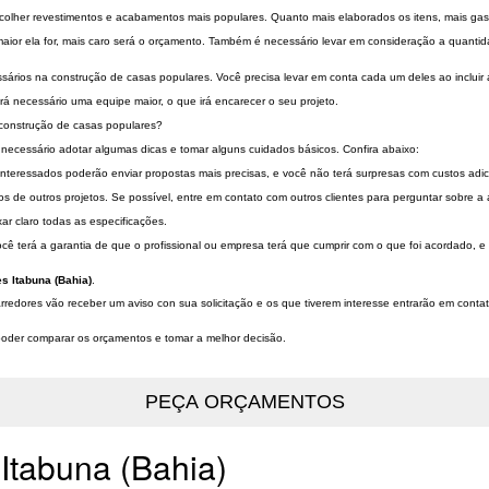
colher revestimentos e acabamentos mais populares. Quanto mais elaborados os itens, mais gast
aior ela for, mais caro será o orçamento. Também é necessário levar em consideração a quant
essários na construção de casas populares. Você precisa levar em conta cada um deles ao inclui
rá necessário uma equipe maior, o que irá encarecer o seu projeto.
 construção de casas populares?
necessário adotar algumas dicas e tomar alguns cuidados básicos. Confira abaixo:
 interessados poderão enviar propostas mais precisas, e você não terá surpresas com custos adi
os de outros projetos. Se possível, entre em contato com outros clientes para perguntar sobre a
r claro todas as especificações.
ocê terá a garantia de que o profissional ou empresa terá que cumprir com o que foi acordado, e
s Itabuna (Bahia)
.
rredores vão receber um aviso con sua solicitação e os que tiverem interesse entrarão em cont
a poder comparar os orçamentos e tomar a melhor decisão.
Itabuna (Bahia)