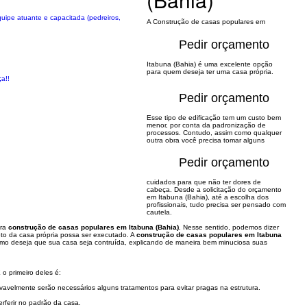
uipe atuante e capacitada (pedreiros,
A Construção de casas populares em
Pedir orçamento
Itabuna (Bahia) é uma excelente opção
para quem deseja ter uma casa própria.
ça!!
Pedir orçamento
Esse tipo de edificação tem um custo bem
menor, por conta da padronização de
processos. Contudo, assim como qualquer
outra obra você precisa tomar alguns
Pedir orçamento
cuidados para que não ter dores de
cabeça. Desde a solicitação do orçamento
em Itabuna (Bahia), até a escolha dos
profissionais, tudo precisa ser pensado com
cautela.
ara
construção de casas populares em Itabuna (Bahia)
. Nesse sentido, podemos dizer
eto da casa própria possa ser executado. A
construção de casas populares em Itabuna
como deseja que sua casa seja contruída, explicando de maneira bem minuciosa suas
 o primeiro deles é:
avelmente serão necessários alguns tratamentos para evitar pragas na estrutura.
erferir no padrão da casa.