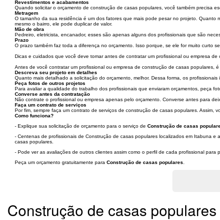
Revestimentos e acabamentos
Quando solicitar o orçamento de construção de casas populares, você também precisa es
Metragem
O tamanho da sua residência é um dos fatores que mais pode pesar no projeto. Quanto m
mesmo o bairro, ele pode duplicar de valor.
Mão de obra
Pedreiro, eletricista, encanador, esses são apenas alguns dos profissionais que são nec
Prazo
O prazo também faz toda a diferença no orçamento. Isso porque, se ele for muito curto se
Dicas e cuidados que você deve tomar antes de contratar um profissional ou empresa de
Antes de você contratar um profissional ou empresa de construção de casas populares, é 
Descreva seu projeto em detalhes
Quanto mais detalhado a solicitação do orçamento, melhor. Dessa forma, os profissionais
Peça fotos de outros projetos
Para avaliar a qualidade do trabalho dos profissionais que enviaram orçamentos, peça fot
Converse antes da contratação
Não contrate o profissional ou empresa apenas pelo orçamento. Converse antes para deixa
Faça um contrato de serviços
Por fim, sempre faça um contrato de serviços de construção de casas populares. Assim, v
Como funciona?
- Explique sua solicitação de orçamento para o serviço de
Construção de casas populare
- Centenas de profissionais de Construção de casas populares localizados em Itabuna e a
casas populares.
- Pode ver as avaliações de outros clientes assim como o perfil de cada profissional par
Peça um orçamento gratuitamente para
Construção de casas populares
.
Construção de casas populares 