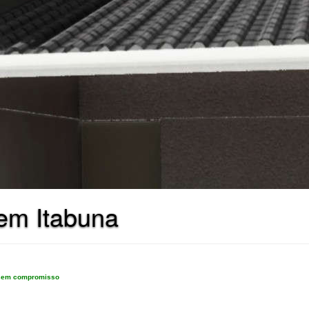
em Itabuna
e sem compromisso