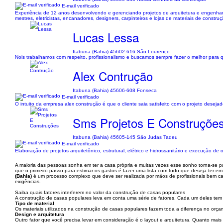
E-mail verificado
Experiência de 12 anos desenvolvendo e gerenciando projetos de arquitetura e engenharia
mestres, eletricistas, encanadores, designers, carpinteiros e lojas de materiais de constr
Lucas Lessa
Itabuna (Bahia) 45602-616 São Lourenço
Nois trabalhamos com respeito, profissionalismo e buscamos sempre fazer o melhor para que
Alex Contrução
Itabuna (Bahia) 45606-608 Fonseca
E-mail verificado
O intuito da empresa alex construção é que o cliente saia satisfeito com o projeto desejado
Sms Projetos E Construçõe
Itabuna (Bahia) 45605-145 São Judas Tadeu
E-mail verificado
Elaboração de projetos arquitetônico, estrutural, elétrico e hidrossanitário e execução de 
A maioria das pessoas sonha em ter a casa própria e muitas vezes esse sonho torna-se p
que o primeiro passo para estimar os gastos é fazer uma lista com tudo que deseja ter e
(Bahia)
é um processo complexo que deve ser realizada por mãos de profissionais bem cap
exigências.
Saiba quais fatores interferem no valor da construção de casas populares
A construção de casas populares leva em conta uma série de fatores. Cada um deles tem pes
Tipo de material
Os materiais utilizados na construção de casas populares fazem toda a diferença no orç
Design e arquitetura
Outro fator que você precisa levar em consideração é o layout e arquitetura. Quanto mais 