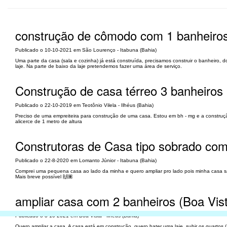
construção de cômodo com 1 banheiros
Publicado o 10-10-2021 em São Lourenço - Itabuna (Bahia)
Uma parte da casa (sala e cozinha) já está construída, precisamos construir o banheiro, 
laje. Na parte de baixo da laje pretendemos fazer uma área de serviço.
Construção de casa térreo 3 banheiros (
Publicado o 22-10-2019 em Teotônio Vilela - Ilhéus (Bahia)
Preciso de uma empreiteira para construção de uma casa. Estou em bh - mg e a construç
alicerce de 1 metro de altura
Construtoras de Casa tipo sobrado com
Publicado o 22-8-2020 em Lomanto Júnior - Itabuna (Bahia)
Comprei uma pequena casa ao lado da minha e quero ampliar pro lado pois minha casa sã
Mais breve possível 🙌🏽
ampliar casa com 2 banheiros (Boa Vis
Publicado o 8-10-2021 em Boa Vista - Ilhéus (Bahia)
Quero ampliar a casa. A casa está em construção, quero bater uma laje, subir os quartos 