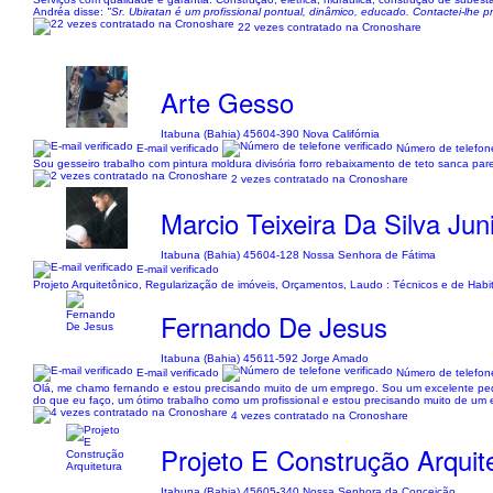
Andréa disse:
"Sr. Ubiratan é um profissional pontual, dinâmico, educado. Contactei-lhe 
22 vezes contratado na Cronoshare
Arte Gesso
Itabuna (Bahia) 45604-390 Nova Califórnia
E-mail verificado
Número de telefone
Sou gesseiro trabalho com pintura moldura divisória forro rebaixamento de teto sanca p
2 vezes contratado na Cronoshare
Marcio Teixeira Da Silva Jun
Itabuna (Bahia) 45604-128 Nossa Senhora de Fátima
E-mail verificado
Projeto Arquitetônico, Regularização de imóveis, Orçamentos, Laudo : Técnicos e de Habit
Fernando De Jesus
Itabuna (Bahia) 45611-592 Jorge Amado
E-mail verificado
Número de telefone
Olá, me chamo fernando e estou precisando muito de um emprego. Sou um excelente pedre
do que eu faço, um ótimo trabalho como um profissional e estou precisando muito de um
4 vezes contratado na Cronoshare
Projeto E Construção Arquit
Itabuna (Bahia) 45605-340 Nossa Senhora da Conceição