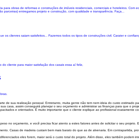
 para obras de reformas e construções de imóveis residenciais, comerciais e hoteleiros. Com eq
ução parceiras) entregamos projeto e construção, com qualidade e transparência. Faça...
 os clienres saiam satisfeitos... Fazemos todos os tipos de construções civil. Carater e confian
 do cliente para maior satisfação dos casais essa aí feliz,
s
obras.
arte de sua realização pessoal. Entretanto, muita gente não tem nem ideia do custo estimado p
m sua casa, assim conseguirá planejar o seu orçamento e administrar as finanças para que o proj
acitados e orientados. É muito importante que o cliente explique ao profissional exatamente 
o no orçamento, e você precisa ficar atento a estes fatores antes de solicitar o seu projeto. E
amento. Casas de madeira custam bem mais barato do que as de alvenaria. Em contrapartida, prov
diferenciados eles forem, maior será o custo total do projeto. Além disso, eles também podem int