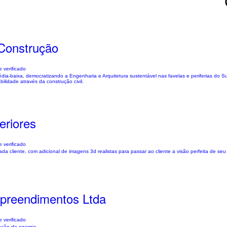
Construção
 verificado
dia-baixa, democratizando a Engenharia e Arquitetura sustentável nas favelas e periferias do S
lidade através da construção civil.
eriores
 verificado
da cliente, com adicional de imagens 3d realistas para passar ao cliente a visão perfeita de seu 
preendimentos Ltda
 verificado
ação de energia.