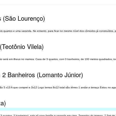
 (São Lourenço)
dois quartos e uma varanda. No entanto, para ficar no mesmo nível dos cômodos já construídos, 
Teotônio Vilela)
ão será em ilheus no mamoa. Casa de 3 quartos, com 3 banheiros, de 100 metros quadrados, to
 2 Banheiros (Lomanto Júnior)
o 5 x13 A que comprei e 3x12 Logo temos 8x12 total são térreo 1 andar e terraço Estou no ag
ta)
( 3 quartos, 2 banheiros), sala só para família e varanda em cima. Tamanho do terreno..7,5mt de 