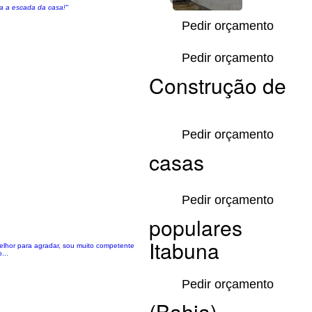
da a escada da casa!"
Pedir orçamento
Pedir orçamento
Construção de
Pedir orçamento
casas
Pedir orçamento
populares
Itabuna
elhor para agradar, sou muito competente
...
Pedir orçamento
(Bahia)