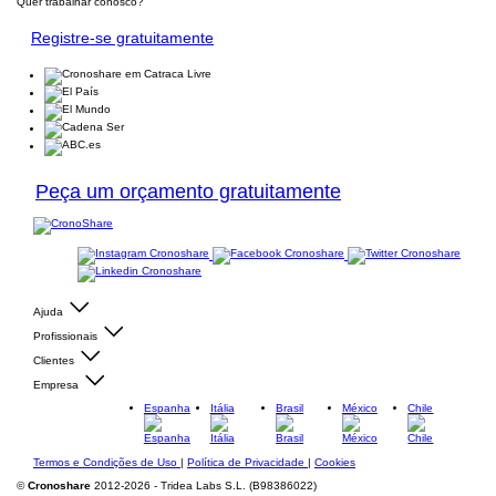
Quer trabalhar conosco?
Registre-se gratuitamente
Peça um orçamento gratuitamente
Ajuda
Profissionais
Clientes
Empresa
Espanha
Itália
Brasil
México
Chile
Termos e Condições de Uso
|
Política de Privacidade
|
Cookies
©
Cronoshare
2012-2026 - Tridea Labs S.L. (B98386022)