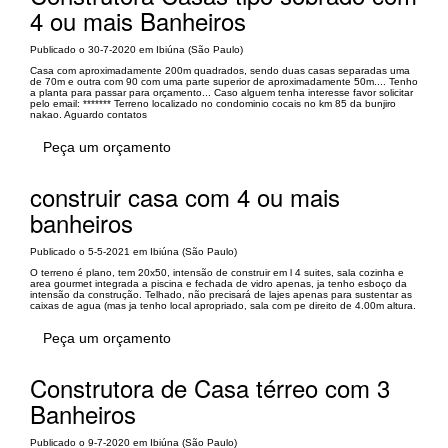
4 ou mais Banheiros
Publicado o 30-7-2020 em Ibiúna (São Paulo)
Casa com aproximadamente 200m quadrados, sendo duas casas separadas uma
de 70m e outra com 90 com uma parte superior de aproximadamente 50m.... Tenho
a planta para passar para orçamento... Caso alguem tenha interesse favor solicitar
pelo email: ******* Terreno localizado no condominio cocais no km 85 da bunjiro
nakao. Aguardo contatos
Peça um orçamento
construir casa com 4 ou mais
banheiros
Publicado o 5-5-2021 em Ibiúna (São Paulo)
O terreno é plano, tem 20x50, intensão de construir em l 4 suites, sala cozinha e
area gourmet integrada a piscina e fechada de vidro apenas, ja tenho esboço da
intensão da construção. Telhado, não precisará de lajes apenas para sustentar as
caixas de agua (mas ja tenho local apropriado, sala com pe direito de 4.00m altura.
Peça um orçamento
Construtora de Casa térreo com 3
Banheiros
Publicado o 9-7-2020 em Ibiúna (São Paulo)