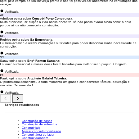
optei pela compra de um imóvel já pronto e não foi possível dar andamento na contratação dos
serviços...
Verificada
AD
Admilson opina sobre
Constrói Porto Construtora
:
Muito atencioso, se dispôs a ir ao nosso encontro, só não posso avaliar ainda sobre a obra
porque ainda não comecei a construção.
Verificada
RO
Rodrigo opina sobre
Sa Engenharia
:
Fui bem acolhido e recebi informações suficientes para poder direcionar minha necessidade de
construção.
Verificada
SS
Saray opina sobre
Engº Ramon Santana
:
Foi nuito Profissional e muitas ideias foram trocadas para melhor ser o projeto .Obrigado
Verificada
PS
Paulo opina sobre
Arquiteto Gabriel Teixeira
:
O profissional demonstrou a todo momento um grande conhecimento técnico, educação e
simpatia. Recomendo.!
Verificada
Serviços relacionados
Construção de casas
Construção de sobrados
Construir laje
Aplicar concreto bombeado
Construir área de lazer
Construir garagem