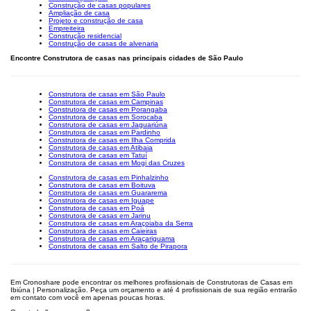
Construção de casas populares
Ampliação de casa
Projeto e construção de casa
Empreiteira
Construção residencial
Construção de casas de alvenaria
Encontre Construtora de casas nas principais cidades de São Paulo
Construtora de casas em São Paulo
Construtora de casas em Campinas
Construtora de casas em Porangaba
Construtora de casas em Sorocaba
Construtora de casas em Jaguariúna
Construtora de casas em Pardinho
Construtora de casas em Ilha Comprida
Construtora de casas em Atibaia
Construtora de casas em Tatuí
Construtora de casas em Mogi das Cruzes
Construtora de casas em Pinhalzinho
Construtora de casas em Boituva
Construtora de casas em Guararema
Construtora de casas em Iguape
Construtora de casas em Poá
Construtora de casas em Jarinu
Construtora de casas em Araçoiaba da Serra
Construtora de casas em Caieiras
Construtora de casas em Araçariguama
Construtora de casas em Salto de Pirapora
Em Cronoshare pode encontrar os melhores profissionais de Construtoras de Casas em
Ibiúna | Personalização. Peça um orçamento e até 4 profissionais de sua região entrarão
em contato com você em apenas poucas horas.