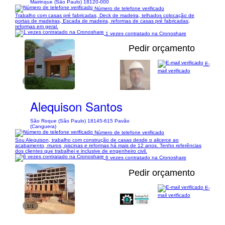
Mairinque (São Paulo) 18120-000
Número de telefone verificado
Trabalho com casas pré fabricadas, Deck de madeira, telhados colocação de
portas de madeiras, Escada de madeira, reformas de casas pré fabricadas,
reformas em geral.
1 vezes contratado na Cronoshare
Pedir orçamento
E-
mail verificado
1/6
Alequison Santos
São Roque (São Paulo) 18145-615 Pavão
(Canguera)
Número de telefone verificado
Sou Alequison, trabalho com construção de casas desde o alicerce ao
acabamento, muros, piscinas e reformas há mais de 12 anos. Tenho referências
dos clientes que trabalhei e inclusive de engenheiro civil.
6 vezes contratado na Cronoshare
Pedir orçamento
E-
mail verificado
1/1