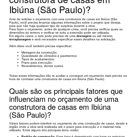
Ibiúna (São Paulo)?
Ante de solicitar o orçamento com uma construtora de casas em Ibiúna (São
Paulo), você precisa levantar algumas informações sobre o projeto que deseja,
para que não haja qualquer tipo de surpresa durante a obra.
Para fazer o orçamento, antes de qualquer coisa, você precisa verificar quais as
dimensões do terreno e verificar se toda a extensão pode ser utilizada.
Em alguns casos, o solo pode precisar de uma
drenagem
ou até mesmo
terraplanagem
e será necessário especificar esses detalhes na solicitação.
Além disso você também precisa especificar:
Metragem da construção;
Quantidade de cômodos e pavimentos;
Tipos de acabamentos;
Prazo para execução;
Revestimentos, dentre outros.
Todas essas informações irão te auxiliar a conseguir um orçamento mais preciso na
hora de contratar uma construtora de casas em Ibiúna (São Paulo).
Quais são os principais fatores que
influenciam no orçamento de uma
construtora de casas em Ibiúna
(São Paulo)?
Vários fatores podem interferir no orçamento de uma construção de casas, desde a
região onde a obra será realizada até o prazo para execução e o material nela
utilizado. Entre alguns dos principais itens, estão:
Padrão da construção:
Esse fator é determinado com base na estrutura,