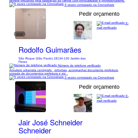
sempre prezando pela satisfação do cliente com pontualidade e profissionalismo.
5 vezes contratado na Cronoshare
Pedir orçamento
E-
mail verificado
1/12
Rodolfo Guimarães
São Roque (São Paulo) 18134-130 Jardim das
Flores
Número de telefone verificado
Arquiteto urbanista cenógrafo , reformas, acompanhar documento prefeitura,
entrada de documentos prefeitura e etc .
5 vezes contratado na Cronoshare
Pedir orçamento
E-
mail verificado
1/14
Jair José Schneider
Schneider