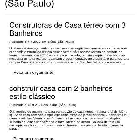
(São Paulo)
Construtoras de Casa térreo com 3
Banheiros
Publicado o 7-7-2020 em Ibiúna (São Paulo)
Gostaria de um orçamento de uma casa nas seguintes características: Terreno em
condomínio em ibiúna recreio campo verde, fácil acesso asfalto na entrada do
terreno, terreno com 20*50 esta limpo e nivelado, tem um pequeno declive, não
necessita de terra planar. Aguardando documentação do proprietário para fechar a
compra Casa avaranda com 4 dormitórios sendo 2 suites, telhado de madeira...
Peça um orçamento
construir casa com 2 banheiros
estilo clássico
Publicado o 18-8-2021 em Ibiúna (São Paulo)
Olá, preciso de orçamento para construção de casa térrea na área rural de ibiúna
sp. Seria casa com sala ampla que caiba mesa de jantar, cozinha, 2 banheiros e 3
quartos médios. Varanda em formato de l na casa, com acabamento simples.
Telhado de telhas tipo fazenda e forro interno de gesso. Do lado de fora um
quiosque simples com churrasqueira e chuveiro para piscina. Aceito orçamento
para...
Peça um orçamento