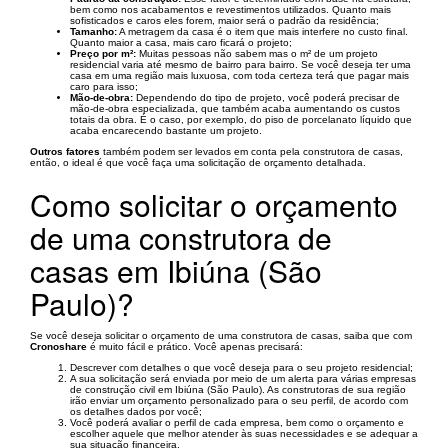
bem como nos acabamentos e revestimentos utilizados. Quanto mais
sofisticados e caros eles forem, maior será o padrão da residência;
Tamanho:
A metragem da casa é o item que mais interfere no custo final.
Quanto maior a casa, mais caro ficará o projeto;
Preço por m²:
Muitas pessoas não sabem mas o m² de um projeto
residencial varia até mesmo de bairro para bairro. Se você deseja ter uma
casa em uma região mais luxuosa, com toda certeza terá que pagar mais
caro para isso;
Mão-de-obra:
Dependendo do tipo de projeto, você poderá precisar de
mão-de-obra especializada, que também acaba aumentando os custos
totais da obra. É o caso, por exemplo, do piso de porcelanato líquido que
acaba encarecendo bastante um projeto.
Outros fatores
também podem ser levados em conta pela construtora de casas,
então, o ideal é que você faça uma solicitação de orçamento detalhada.
Como solicitar o orçamento
de uma construtora de
casas em Ibiúna (São
Paulo)?
Se você deseja solicitar o orçamento de uma construtora de casas, saiba que com
Cronoshare
é muito fácil e prático. Você apenas precisará:
Descrever com detalhes o que você deseja para o seu projeto residencial;
A sua solicitação será enviada por meio de um alerta para várias empresas
de construção civil em Ibiúna (São Paulo). As construtoras de sua região
irão enviar um orçamento personalizado para o seu perfil, de acordo com
os detalhes dados por você;
Você poderá avaliar o perfil de cada empresa, bem como o orçamento e
escolher aquele que melhor atender às suas necessidades e se adequar a
sua situação financeira.