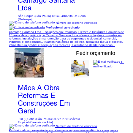
Ltda
São Roque (São Paulo) 18143-400 Alto Da Serra
(Mailasqui)
Número de telefone verificado
Profissional acreditado
Camargo Santana Ltda – Soluções em Reformas, Elétrica e Hidráulica Com mais de
10 anos de experiência, a Camargo Santana Ltda oferece soluções completas em
reformas, instalações e manutenção para os segmentos residencial, comercial,
industrial e condominial. Atuamos nas áreas de elétrica, hidráulica (água e esgoto),
infraestrutura predial e adequações técnicas, executando desde pequenos...
Pedir orçamento
E-
mail verificado
1/18
Mãos A Obra
Reformas E
Construções Em
Geral
10 (2)
Cotia (São Paulo) 06726-270 Chácara
Tropical (Caucaia do Alto)
Número de telefone verificado
Profissional com experiência em reformas e reparos em residências e empresas