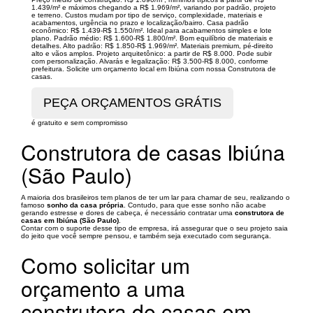
1.439/m² e máximos chegando a R$ 1.969/m², variando por padrão, projeto
e terreno. Custos mudam por tipo de serviço, complexidade, materiais e
acabamentos, urgência no prazo e localização/bairro. Casa padrão
econômico: R$ 1.439-R$ 1.550/m². Ideal para acabamentos simples e lote
plano. Padrão médio: R$ 1.600-R$ 1.800/m². Bom equilíbrio de materiais e
detalhes. Alto padrão: R$ 1.850-R$ 1.969/m². Materiais premium, pé-direito
alto e vãos amplos. Projeto arquitetônico: a partir de R$ 8.000. Pode subir
com personalização. Alvarás e legalização: R$ 3.500-R$ 8.000, conforme
prefeitura. Solicite um orçamento local em Ibiúna com nossa Construtora de
casas.
é gratuito e sem compromisso
Construtora de casas Ibiúna
(São Paulo)
A maioria dos brasileiros tem planos de ter um lar para chamar de seu, realizando o
famoso
sonho da casa própria
. Contudo, para que esse sonho não acabe
gerando estresse e dores de cabeça, é necessário contratar uma
construtora de
casas em Ibiúna (São Paulo)
.
Contar com o suporte desse tipo de empresa, irá assegurar que o seu projeto saia
do jeito que você sempre pensou, e também seja executado com segurança.
Como solicitar um
orçamento a uma
construtora de casas em