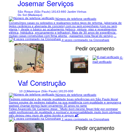
Josemar Serviços
São Roque (São Paulo) 18143-660 Jardim Vinhas
Do Sol (Mailasqui)
Número de telefone verificado
Construímos casas ou sobrados e realizamos todos tipos de reforma. (alvenaria de
tijolos cerâmicos e alvenaria de concreto) com ou sem engenheiro (com ou sem
planta ), desde o básico ao acabamento (reboco, pintura, piso e revestimentos,
elétrica, hidráulica, encanamento e telhados). Mais de 30 anos de experiência ,
muitas casas construídas com firma aberta , passamos nota fiscal do serviço,...
4 vezes contratado na Cronoshare
Pedir orçamento
E-
mail verificado
1/3
Vaf Construção
10 (1)
Mairinque (São Paulo) 18120-000
Número de telefone verificado
Pedreiro estrutural e de grande qualidade boas referências em São Paulo litoral
Samos equipe de pedreiro trabalho na sua residência com qualidade e segurança
wattssó chamar iremos fazer orçamento 30 anos no ramo
Felipe Aparecido De Camargo disse:
"Muito bom mesmo fiquei feliz por contratar
valdir profissionais de qualidade e pontual e responsabilidade muito bom obrigado
mês deixou meu muro de arimo bonito e seguro 🔐"
1 vezes contratado na Cronoshare
Pedir orçamento