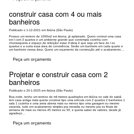
construir casa com 4 ou mais
banheiros
Publicado o 1-12-2021 em Ibiúna (São Paulo)
Possuo um terreno de 1000m2 em ibiuna, já aplainado. Quero contruir uma casa
em l com 3 quartos e um ambiente grande que contempla cozinha com
churrasqueira e espaço de refeição/ estar. A ideia é que seja um face do l os
quartos e a outra essa área de convivência. Serão um banheiro em cada quarto e
um banheiro nessa área. Quero um orçamento da construção até o acabamento....
Peça um orçamento
Projetar e construir casa com 2
banheiros
Publicado o 20-1-2025 em Ibiúna (São Paulo)
Boa noite, tenho um terreno de mil metros quadrados em ibiúna no vale do sabiá
tem casa antiga mais queria construir tipo uma edícula com 2 quartos 2 banheiros 1
sala 1 cozinha e uma areia aberta mais ou menos tipo uma garagem ou mesmo
varanda, tudo em acabamento simples pra moradia ou mesmo pra os finais de
semana de mais ou menos 45 metros ou 50, e queria saber de valores, desde já
agradeço...
Peça um orçamento