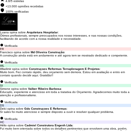
4.8/5 estrelas
+13.000 opiniões recebidas
100% verificadas
Luana opina sobre
Arquitetura Hospitalar
:
Ótimos profissionais, sempre preocupados nos nosso interesses, e nas nossas condições,
facilitando de acordo com a nossa realidade e necessidade.
Verificada
FR
Francisco opina sobre
Md Oliveira Construção
:
A construção ainda está em andamento e até agora tem se mostrado dedicado e competente.
Verificada
WL
Wladimir opina sobre
Construçoes Reformas Terraplenagem E Projetos
:
Muito bom. Fez contato rápido, deu orçamento sem demora. Estou em avaliação e entro em
contato quando decidir aqui. Gratidão!!
Verificada
SI
Simone opina sobre
Valber Ribeiro Barbosa
:
Educado, experiente e atencioso em toda a tratativa do Orçamento. Agradecemos muito toda a
atenção e profissionalismo.
Verificada
DS
Delci opina sobre
Gds Construçoes E Reformas
:
Sr sales foi muito atencioso e sempre disposto a ouvir e resolver qualquer problema.
Verificada
HC
Hélio opina sobre
Cadmiel Construtora Engenh Ltda
:
Fui muito bem orientada sobre todos os detalhes pertinentes que envolvem uma obra, porém,