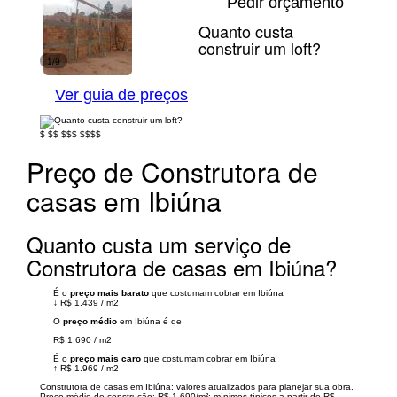
Pedir orçamento
Quanto custa
construir um loft?
1/9
Ver guia de preços
$
$$
$$$
$$$$
Preço de Construtora de
casas em Ibiúna
Quanto custa um serviço de
Construtora de casas em Ibiúna?
É o
preço mais barato
que costumam cobrar em Ibiúna
↓
R$ 1.439
/
m2
O
preço médio
em Ibiúna é de
R$ 1.690
/
m2
É o
preço mais caro
que costumam cobrar em Ibiúna
↑
R$ 1.969
/
m2
Construtora de casas em Ibiúna: valores atualizados para planejar sua obra.
Preço médio de construção: R$ 1.690/m²; mínimos típicos a partir de R$