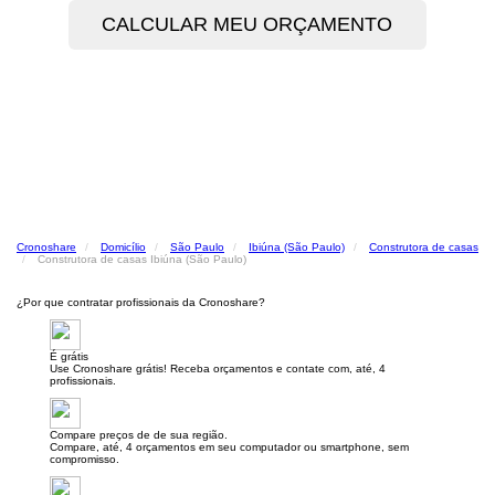
Cronoshare
Domicílio
São Paulo
Ibiúna (São Paulo)
Construtora de casas
Construtora de casas Ibiúna (São Paulo)
¿Por que contratar profissionais da Cronoshare?
É grátis
Use Cronoshare grátis! Receba orçamentos e contate com, até, 4
profissionais.
Compare preços de de sua região.
Compare, até, 4 orçamentos em seu computador ou smartphone, sem
compromisso.