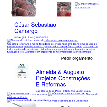
E-
mail verificado
1/4
César Sebastião
Camargo
Ibiúna (São Paulo) 18150-000
Número de telefone verificado
Olá estou terminando minha faculdade de engenharia civil, tenho uma equipe de
profissionais e, trabalho desde o projeto até a construção e da obra, trabalho com
todos os tipos de construção civil, reformas, muros, telhados, barracão, prédios,
fundações, etc... Aguardo um orçamento sem compromisso atenciosamente
Pedir orçamento
Almeida & Augusto
Projetos Construções
E Reformas
São Roque (São Paulo) 18132-455 Jardim Guaçu
E-mail verificado
Número de
telefone verificado
6 vezes contratado na Cronoshare