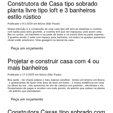
Construtora de Casa tipo sobrado
planta livre tipo loft e 3 banheiros
estilo rústico
Publicado o 9-1-2020 em Ibiúna (São Paulo)
Nossa intenção é a construção de uma casa tipo loft sem as divisórias a cozinha
com saída para área gourmet, a cozinha tem que ser espaçosa, pois quero uma
ilha no centro, um banheiro e na parte de baixo e os outros dois na parte superior,
3 quartos sendo 1 suite com espaço para banheira, em todos os quartos queremos
closet estilo americano. Uma garagem na lateral da casa.
Peça um orçamento
Projetar e construir casa com 4 ou
mais banheiros
Publicado o 17-3-2025 em Ibiúna (São Paulo)
Boa tarde , me chamo juliane e meu esposo zandinei , temos um terreno em ibiuna
, e gostaríamos de fazer uma área de lazer em baixo , e nossa residência em cima
na altura da rua , não queremos ter dor de cabeça com pedreiro , electricista e etc .
Gostaríamos de pagar e receber com tudo pronto, do jeitinho que estiver na planta
, do jeitinho que planejamos
Peça um orçamento
Construtora Casas tipo sobrado com