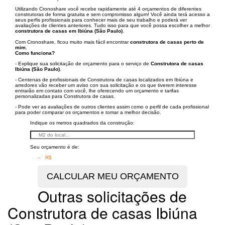
Utilizando Cronoshare você recebe rapidamente até 4 orçamentos de diferentes
construtoras de forma gratuita e sem compromisso algum! Você ainda terá acesso a
seus perfis profissionais para conhecer mais de seu trabalho e poderá ver
avaliações de clientes anteriores. Tudo isso para que você possa escolher a melhor
construtora de casas em Ibiúna (São Paulo)
.
Com Cronoshare, ficou muito mais fácil encontrar
construtora de casas perto de
mim
.
Como funciona?
- Explique sua solicitação de orçamento para o serviço de
Construtora de casas
Ibiúna (São Paulo)
.
- Centenas de profissionais de Construtora de casas localizados em Ibiúna e
arredores vão receber um aviso con sua solicitação e os que tiverem interesse
entrarão em contato com você, lhe oferecendo um orçamento e tarifas
personalizadas para Construtora de casas.
- Pode ver as avaliações de outros clientes assim como o perfil de cada profissional
para poder comparar os orçamentos e tomar a melhor decisão.
Indique os metros quadrados da construção:
Seu orçamento é de:
– R$
Outras solicitações de
Construtora de casas Ibiúna