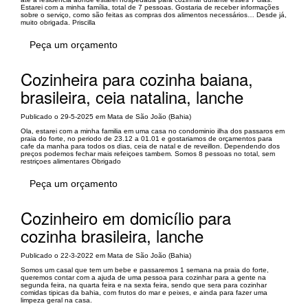
Estarei com a minha família, total de 7 pessoas. Gostaria de receber informações
sobre o serviço, como são feitas as compras dos alimentos necessários… Desde já,
muito obrigada. Priscilla
Peça um orçamento
Cozinheira para cozinha baiana,
brasileira, ceia natalina, lanche
Publicado o 29-5-2025 em Mata de São João (Bahia)
Ola, estarei com a minha familia em uma casa no condominio ilha dos passaros em
praia do forte, no periodo de 23.12 a 01.01 e gostariamos de orçamentos para
cafe da manha para todos os dias, ceia de natal e de reveillon. Dependendo dos
preços podemos fechar mais refeiçoes tambem. Somos 8 pessoas no total, sem
restriçoes alimentares Obrigado
Peça um orçamento
Cozinheiro em domicílio para
cozinha brasileira, lanche
Publicado o 22-3-2022 em Mata de São João (Bahia)
Somos um casal que tem um bebe e passaremos 1 semana na praia do forte,
queremos contar com a ajuda de uma pessoa para cozinhar para a gente na
segunda feira, na quarta feira e na sexta feira, sendo que sera para cozinhar
comidas tipicas da bahia, com frutos do mar e peixes, e ainda para fazer uma
limpeza geral na casa.