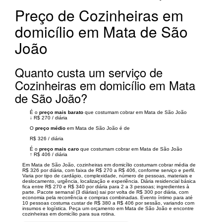
Preço de Cozinheiras em
domicílio em Mata de São
João
Quanto custa um serviço de
Cozinheiras em domicílio em Mata
de São João?
É o
preço mais barato
que costumam cobrar em Mata de São João
↓
R$ 270
/
diária
O
preço médio
em Mata de São João é de
R$ 326
/
diária
É o
preço mais caro
que costumam cobrar em Mata de São João
↑
R$ 406
/
diária
Em Mata de São João, cozinheiras em domicílio costumam cobrar média de
R$ 326 por diária, com faixa de R$ 270 a R$ 406, conforme serviço e perfil.
Varia por tipo de cardápio, complexidade, número de pessoas, materiais e
deslocamento, urgência, localização e experiência. Diária residencial básica
fica entre R$ 270 e R$ 340 por diária para 2 a 3 pessoas; ingredientes à
parte. Pacote semanal (3 diárias) sai por volta de R$ 300 por diária, com
economia pela recorrência e compras combinadas. Evento íntimo para até
10 pessoas costuma custar de R$ 380 a R$ 406 por sessão, variando com
insumos e logística. Peça um orçamento em Mata de São João e encontre
cozinheiras em domicílio para sua rotina.