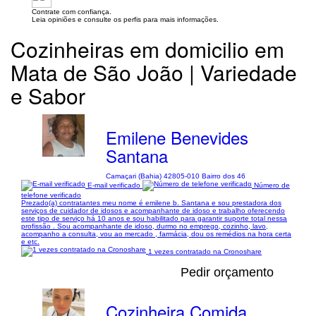
Contrate com confiança.
Leia opiniões e consulte os perfis para mais informações.
Cozinheiras em domicilio em
Mata de São João | Variedade
e Sabor
Emilene Benevides
Santana
Camaçari (Bahia) 42805-010 Bairro dos 46
E-mail verificado
Número de
telefone verificado
Prezado(a) contratantes meu nome é emilene b. Santana e sou prestadora dos
serviços de cuidador de idosos e acompanhante de idoso e trabalho oferecendo
este tipo de serviço há 10 anos e sou habilitado para garantir suporte total nessa
profissão . Sou acompanhante de idoso, durmo no emprego, cozinho, lavo,
acompanho a consulta, vou ao mercado , farmácia, dou os remédios na hora certa
e etc.
1 vezes contratado na Cronoshare
Pedir orçamento
Cozinheira Comida