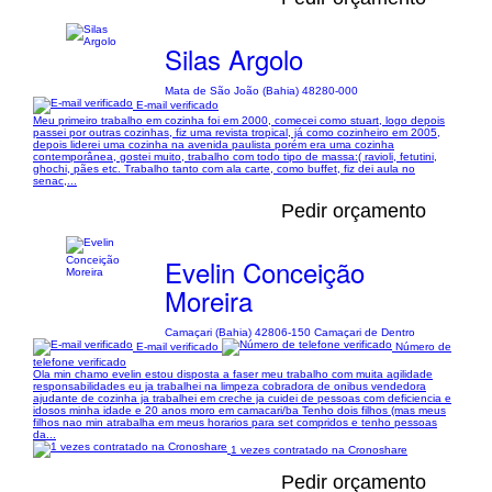
Silas Argolo
Mata de São João (Bahia) 48280-000
E-mail verificado
Meu primeiro trabalho em cozinha foi em 2000, comecei como stuart, logo depois
passei por outras cozinhas, fiz uma revista tropical, já como cozinheiro em 2005,
depois liderei uma cozinha na avenida paulista porém era uma cozinha
contemporânea, gostei muito, trabalho com todo tipo de massa:( ravioli, fetutini,
ghochi, pães etc. Trabalho tanto com ala carte, como buffet, fiz dei aula no
senac,...
Pedir orçamento
Evelin Conceição
Moreira
Camaçari (Bahia) 42806-150 Camaçari de Dentro
E-mail verificado
Número de
telefone verificado
Ola min chamo evelin estou disposta a faser meu trabalho com muita agilidade
responsabilidades eu ja trabalhei na limpeza cobradora de onibus vendedora
ajudante de cozinha ja trabalhei em creche ja cuidei de pessoas com deficiencia e
idosos minha idade e 20 anos moro em camacari/ba Tenho dois filhos (mas meus
filhos nao min atrabalha em meus horarios para set compridos e tenho pessoas
da...
1 vezes contratado na Cronoshare
Pedir orçamento