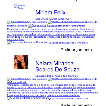
Miriam Felix
Dias D'Ávila (Bahia) 42850-000
E-mail verificado
Número de
telefone verificado
Responde rápidamente
Meu nome é Miriam, estou em busca de recolocação no mercado. Trabalho em
vários setores como atendente, cuidadora de pessoas idosas, babá, auxiliar de
serviços gerais, vendedora, ajudante de cozinha entre outros. Atualmente estou
cursando curso superior tecnologico em logística e tenho facilidade em aprender
novas funções.
1 vezes contratado na Cronoshare
Pedir orçamento
Naiara Miranda
Soares De Souza
Camaçari (Bahia) 42806-420 Triângulo
E-mail verificado
Número de
telefone verificado
"meu nome é naiara tenho 15 anos de experiência com bebê e criança cuida de
bebês e crianças, zelando pelo bem-Estar, saúde, alimentação, higiene pessoal,
educação, cultura, recreação e lazer. Acompanha horários dos medicamentos,
alimentação, escola e banho. Realiza atividades que estimulam o desenvolvimento
físico, emocional e motor da criança, viagens e consultas médicas.
3 vezes contratado na Cronoshare
Pedir orçamento