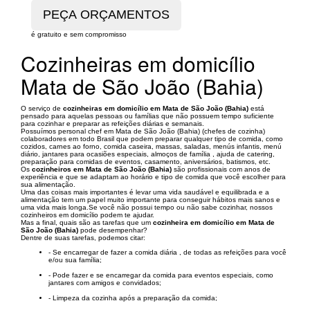
é gratuito e sem compromisso
Cozinheiras em domicílio
Mata de São João (Bahia)
O serviço de
cozinheiras em domicílio em Mata de São João (Bahia)
está
pensado para aquelas pessoas ou famílias que não possuem tempo suficiente
para cozinhar e preparar as refeições diárias e semanais.
Possuímos personal chef em Mata de São João (Bahia) (chefes de cozinha)
colaboradores em todo Brasil que podem preparar qualquer tipo de comida, como
cozidos, carnes ao forno, comida caseira, massas, saladas, menús infantis, menú
diário, jantares para ocasiões especiais, almoços de família , ajuda de catering,
preparação para comidas de eventos, casamento, aniversários, batismos, etc.
Os
cozinheiros em Mata de São João (Bahia)
são profissionais com anos de
experiência e que se adaptam ao horário e tipo de comida que você escolher para
sua alimentação.
Uma das coisas mais importantes é levar uma vida saudável e equilibrada e a
alimentação tem um papel muito importante para conseguir hábitos mais sanos e
uma vida mais longa.Se você não possui tempo ou não sabe cozinhar, nossos
cozinheiros em domicílio podem te ajudar.
Mas a final, quais são as tarefas que um
cozinheira em domicílio em Mata de
São João (Bahia)
pode desempenhar?
Dentre de suas tarefas, podemos citar:
- Se encarregar de fazer a comida diária , de todas as refeições para você
e/ou sua família;
- Pode fazer e se encarregar da comida para eventos especiais, como
jantares com amigos e convidados;
- Limpeza da cozinha após a preparação da comida;