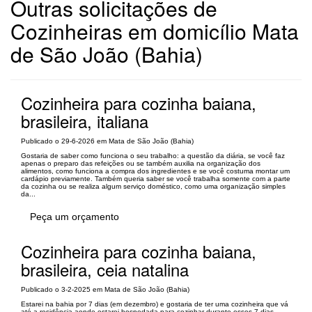
Outras solicitações de
Cozinheiras em domicílio Mata
de São João (Bahia)
Cozinheira para cozinha baiana,
brasileira, italiana
Publicado o 29-6-2026 em Mata de São João (Bahia)
Gostaria de saber como funciona o seu trabalho: a questão da diária, se você faz
apenas o preparo das refeições ou se também auxilia na organização dos
alimentos, como funciona a compra dos ingredientes e se você costuma montar um
cardápio previamente. Também queria saber se você trabalha somente com a parte
da cozinha ou se realiza algum serviço doméstico, como uma organização simples
da...
Peça um orçamento
Cozinheira para cozinha baiana,
brasileira, ceia natalina
Publicado o 3-2-2025 em Mata de São João (Bahia)
Estarei na bahia por 7 dias (em dezembro) e gostaria de ter uma cozinheira que vá
até a residência aonde estarei hospedada para cozinhar durante esses 7 dias.