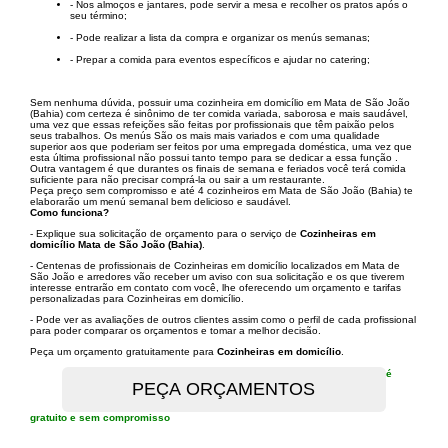
- Nos almoços e jantares, pode servir a mesa e recolher os pratos após o
seu término;
- Pode realizar a lista da compra e organizar os menús semanas;
- Prepar a comida para eventos específicos e ajudar no catering;
Sem nenhuma dúvida, possuir uma cozinheira em domicílio em Mata de São João
(Bahia) com certeza é sinônimo de ter comida variada, saborosa e mais saudável,
uma vez que essas refeições são feitas por profissionais que têm paixão pelos
seus trabalhos. Os menús São os mais mais variados e com uma qualidade
superior aos que poderiam ser feitos por uma empregada doméstica, uma vez que
esta última profissional não possui tanto tempo para se dedicar a essa função .
Outra vantagem é que durantes os finais de semana e feriados você terá comida
suficiente para não precisar comprá-la ou sair a um restaurante.
Peça preço sem compromisso e até 4 cozinheiros em Mata de São João (Bahia) te
elaborarão um menú semanal bem delicioso e saudável.
Como funciona?
- Explique sua solicitação de orçamento para o serviço de
Cozinheiras em
domicílio Mata de São João (Bahia)
.
- Centenas de profissionais de Cozinheiras em domicílio localizados em Mata de
São João e arredores vão receber um aviso con sua solicitação e os que tiverem
interesse entrarão em contato com você, lhe oferecendo um orçamento e tarifas
personalizadas para Cozinheiras em domicílio.
- Pode ver as avaliações de outros clientes assim como o perfil de cada profissional
para poder comparar os orçamentos e tomar a melhor decisão.
Peça um orçamento gratuitamente para
Cozinheiras em domicílio
.
é
gratuito e sem compromisso