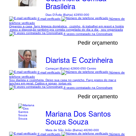
Brasileira
Dias D'Ávila (Bahia) 42850-000
E-mail verificado
Número de
telefone verificado
Organizo a casa, faço limpeza doméstica , cozinho ,já trabalhei em resort e hotéis
,estou a disposição também pra comida congelada do dia a dia , sou organizada
6 vezes contratado na Cronoshare
Pedir orçamento
Diarista E Cozinheira
Camaçari (Bahia) 42800-050 Centro
E-mail verificado
Número de
telefone verificado
Sou diarista e cozinheira. Deixo sua casa no capricho. Faço pratos do mar e
lanches em geral. Caldos e sopas, tortas etc
8 vezes contratado na Cronoshare
Pedir orçamento
Mariana Dos Santos
Souza Souza
Mata de São João (Bahia) 48280-000
E-mail verificado
Número de