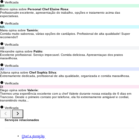
Verificada
BR
Bruno opina sobre
Personal Chef Elaine Rosa
:
Profissionalm excelente, apresentação do trabalho, opções e tratamento acima das
expectativas.
Verificada
MA
Maira opina sobre
Tamiris
:
Comida muito saborosa, várias opções de cardápios. Profissional de alta qualidade! Super
recomendo!!
Verificada
AB
Alexandre opina sobre
Pablo
:
Excelente profissional. Serviço impecavel. Comida deliciosa. Apresentaçao dos pratos
maravilhosa.
Verificada
JU
Juliana opina sobre
Chef Sophia Silva
:
Extremamente dedicada, profissional de alta qualidade, organizada e comida maravilhosa.
Verificada
DI
Diego opina sobre
Valerie
:
Tivemos uma experiência excelente com a chef Valerie durante nossa estadia de 6 dias em
Trancoso. Desde o primeiro contato por telefone, ela foi extremamente amigável e cordial,
transmitindo muita...
Verificada
Serviços relacionados
Chef a domicílio