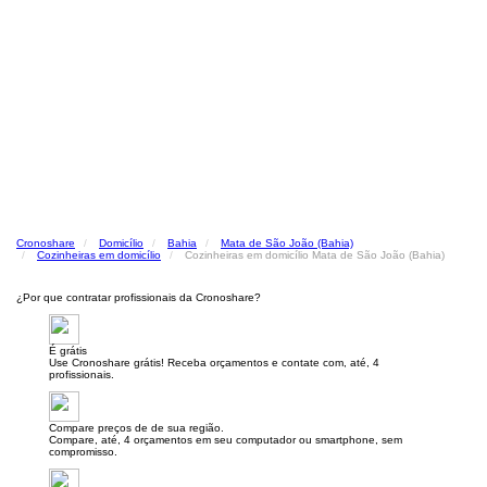
Cronoshare
Domicílio
Bahia
Mata de São João (Bahia)
Cozinheiras em domicílio
Cozinheiras em domicílio Mata de São João (Bahia)
¿Por que contratar profissionais da Cronoshare?
É grátis
Use Cronoshare grátis! Receba orçamentos e contate com, até, 4
profissionais.
Compare preços de de sua região.
Compare, até, 4 orçamentos em seu computador ou smartphone, sem
compromisso.