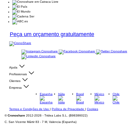
Peça um orçamento gratuitamente
Ajuda
Profissionais
Clientes
Empresa
Espanha
Itália
Brasil
México
Chile
Termos e Condições de Uso
|
Política de Privacidade
|
Cookies
©
Cronoshare
2012-2026 - Tridea Labs S.L. (B98386022)
C. San Vicente Mártir 83 - 7 M, Valencia (Espanha)