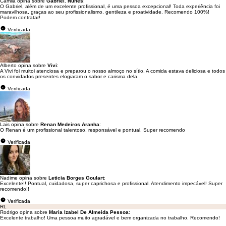
Camila opina sobre
Gabriel. Nunes
:
O Gabriel, além de um excelente profissional, é uma pessoa excepcional! Toda experiência foi
maravilhosa, graças ao seu profissionalismo, gentileza e proatividade. Recomendo 100%!
Podem contratar!
Verificada
Alberto opina sobre
Vivi
:
A Vivi foi muitoi atenciosa e preparou o nosso almoço no sítio. A comida estava deliciosa e todos
os convidados presentes elogiaram o sabor e carisma dela.
Verificada
Lais opina sobre
Renan Medeiros Aranha
:
O Renan é um profissional talentoso, responsável e pontual. Super recomendo
Verificada
Nadime opina sobre
Leticia Borges Goulart
:
Excelente!! Pontual, cuidadosa, super caprichosa e profissional. Atendimento impecável! Super
recomendo!!
Verificada
RL
Rodrigo opina sobre
Maria Izabel De Almeida Pessoa
:
Excelente trabalho! Uma pessoa muito agradável e bem organizada no trabalho. Recomendo!