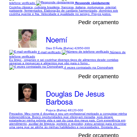
telefone verificado
Responde rápidamente
Cozinha clássica, culinária brasileira, francesa, italiana, portuguesa, oriental,
patisserie, fermentados. Elaboração de cardápio harmonizado, domínios sob
cozinha quente e fria. Velocidade e qualidade no serviço. Preços justos.
Pedir orçamento
Noemí
Dias D'Ávila (Bahia) 42850-000
E-mail verificado
Número de
telefone verificado
Eu limpo , organizo e sei cozinhar diversos tipos de alimentos desde comidas
veganas a moquecas e alimentos que vão para o forno .
4 vezes contratado na Cronoshare
Pedir orçamento
Douglas De Jesus
Barbosa
Pojuca (Bahia) 48120-000
Prezados, Meu nome é douglas e sou um profissional motivado a conquistar minha
independência. Busco oportunidades que ofereçam moradia, pois desejo
estabelecer minha própria vida e sair da casa dos meus pais. Com experiência em
atendimento, auxiliar de limpeza, porteiro e repositor, estou ansioso para encontrar
uma vaga que se alinhe às minhas habilidades e necessidades. Gostaria de...
Pedir orçamento