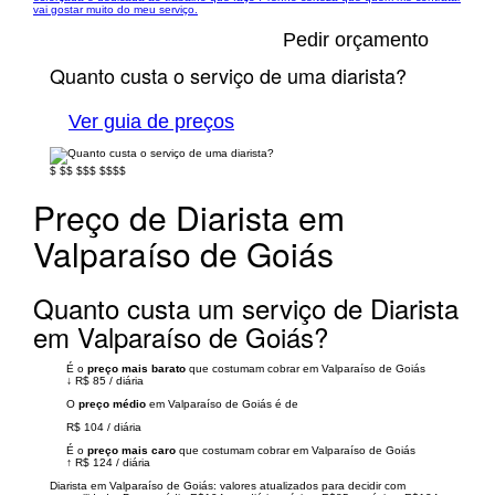
vai gostar muito do meu serviço.
Pedir orçamento
Quanto custa o serviço de uma diarista?
Ver guia de preços
$
$$
$$$
$$$$
Preço de Diarista em
Valparaíso de Goiás
Quanto custa um serviço de Diarista
em Valparaíso de Goiás?
É o
preço mais barato
que costumam cobrar em Valparaíso de Goiás
↓
R$ 85
/
diária
O
preço médio
em Valparaíso de Goiás é de
R$ 104
/
diária
É o
preço mais caro
que costumam cobrar em Valparaíso de Goiás
↑
R$ 124
/
diária
Diarista em Valparaíso de Goiás: valores atualizados para decidir com