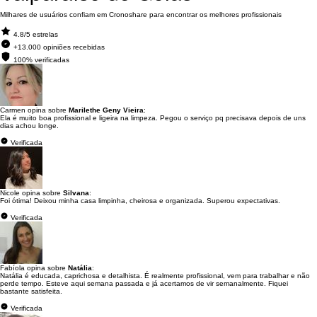
Milhares de usuários confiam em Cronoshare para encontrar os melhores profissionais
4.8/5 estrelas
+13.000 opiniões recebidas
100% verificadas
Carmen opina sobre
Marilethe Geny Vieira
:
Ela é muito boa profissional e ligeira na limpeza. Pegou o serviço pq precisava depois de uns
dias achou longe.
Verificada
Nicole opina sobre
Silvana
:
Foi ótima! Deixou minha casa limpinha, cheirosa e organizada. Superou expectativas.
Verificada
Fabíola opina sobre
Natália
:
Natália é educada, caprichosa e detalhista. É realmente profissional, vem para trabalhar e não
perde tempo. Esteve aqui semana passada e já acertamos de vir semanalmente. Fiquei
bastante satisfeita.
Verificada