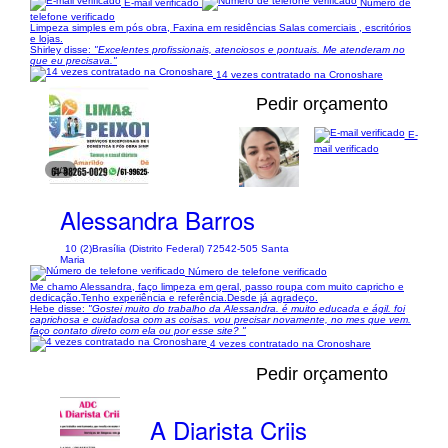
E-mail verificado
Número de
telefone verificado
Limpeza simples em pós obra, Faxina em residências Salas comerciais , escritórios
e lojas.
Shirley disse:
"Excelentes profissionais, atenciosos e pontuais. Me atenderam no
que eu precisava."
14 vezes contratado na Cronoshare
Pedir orçamento
E-
mail verificado
1/3
Alessandra Barros
10 (2)
Brasília (Distrito Federal) 72542-505 Santa
Maria
Número de telefone verificado
Me chamo Alessandra, faço limpeza em geral, passo roupa com muito capricho e
dedicação.Tenho experiência e referência.Desde já agradeço.
Hebe disse:
"Gostei muito do trabalho da Alessandra. é muito educada e ágil. foi
caprichosa e cuidadosa com as coisas. vou precisar novamente, no mes que vem.
faço contato direto com ela ou por esse site? "
4 vezes contratado na Cronoshare
Pedir orçamento
A Diarista Criis