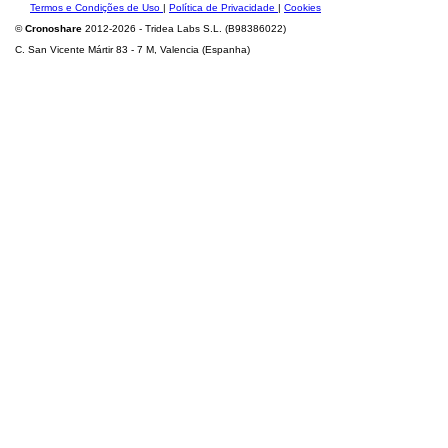
Termos e Condições de Uso
|
Política de Privacidade
|
Cookies
©
Cronoshare
2012-2026 - Tridea Labs S.L. (B98386022)
C. San Vicente Mártir 83 - 7 M, Valencia (Espanha)