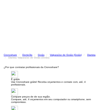
Cronoshare
Domicílio
Goiás
Valparaíso de Goiás (Goiás)
Diarista
Diarista Valparaíso de Goiás (Goiás)
¿Por que contratar profissionais da Cronoshare?
É grátis
Use Cronoshare grátis! Receba orçamentos e contate com, até, 4
profissionais.
Compare preços de de sua região.
Compare, até, 4 orçamentos em seu computador ou smartphone, sem
compromisso.