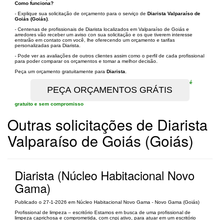
Como funciona?
- Explique sua solicitação de orçamento para o serviço de
Diarista Valparaíso de
Goiás (Goiás)
.
- Centenas de profissionais de Diarista localizados em Valparaíso de Goiás e
arredores vão receber um aviso con sua solicitação e os que tiverem interesse
entrarão em contato com você, lhe oferecendo um orçamento e tarifas
personalizadas para Diarista.
- Pode ver as avaliações de outros clientes assim como o perfil de cada profissional
para poder comparar os orçamentos e tomar a melhor decisão.
Peça um orçamento gratuitamente para
Diarista
.
é
gratuito e sem compromisso
Outras solicitações de Diarista
Valparaíso de Goiás (Goiás)
Diarista (Núcleo Habitacional Novo
Gama)
Publicado o 27-1-2026 em Núcleo Habitacional Novo Gama - Novo Gama (Goiás)
Profissional de limpeza – escritório Estamos em busca de uma profissional de
limpeza caprichosa e comprometida, com cnpj ativo, para atuar em um escritório