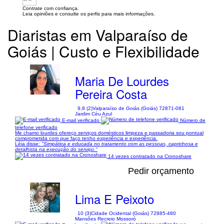
Contrate com confiança.
Leia opiniões e consulte os perfis para mais informações.
Diaristas em Valparaíso de
Goiás | Custo e Flexibilidade
Maria De Lourdes
Pereira Costa
9,8 (2)
Valparaíso de Goiás (Goiás) 72871-081
Jardim Céu Azul
E-mail verificado
Número de
telefone verificado
Me chamo lourdes ofereço serviços domésticos limpeza e passadoria sou pontual
comprometida com que faço tenho experiência e experiência.
Léia disse:
"Simpática e educada no tratamento com as pessoas, caprichosa e
detalhista na execução do serviço."
14 vezes contratado na Cronoshare
Pedir orçamento
Lima E Peixoto
10 (3)
Cidade Ocidental (Goiás) 72885-480
Mansões Recreio Mossoró