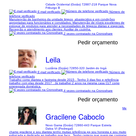
Cidade Ocidental (Goiás) 72887-218 Parque Nova
Friburgo B
E-mail verificado
Número de
telefone verificado
Manutenção de banheiros da unidade limpos, abastecidos e em condições
apropriadas para funcionários e convidados. Manutenção de níveis excelentes de
estoque de produtos para atender a necessidades de limpeza diárias e especiais.
Recepção e atendimento aos clientes. Auxiliar de cozinha.
2 vezes contratado na Cronoshare
Pedir orçamento
Leila
Luziânia (Goiás) 72850-320 Jardim do Ingá
E-mail verificado
Número de
telefone verificado
Trabalho como diarista e faxineira desde 2015 . Tenho 3 dias fixo e referência
trabalho com elas desde 2017 . Já trabalhei 2 anos na mesma casa CLT como
empregada doméstica.
4 vezes contratado na Cronoshare
Pedir orçamento
Me
Gracilene Caboclo
Novo Gama (Goiás) 72860-443 Parque Estrela
Dalva VI (Pedregal)
chamo gracilene e sou diarista tenho muitas referência pq sou honesta e sou muito
esforçada e dedicada ao trabalho que faço . Tenho certeza que quem me contratar