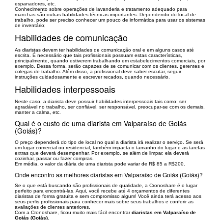
espanadores, etc.
Conhecimento sobre operações de lavanderia e tratamento adequado para
manchas são outras habilidades técnicas importantes. Dependendo do local de
trabalho, pode ser preciso conhecer um pouco de informática para usar os sistemas
de inventário;
Habilidades de comunicação
As diaristas devem ter habilidades de comunicação oral e em alguns casos até
escrita. É necessário que tais profissionais possuam estas características,
principalmente, quando estiverem trabalhando em estabelecimentos comerciais, por
exemplo. Dessa forma, serão capazes de se comunicar com os clientes, gerentes e
colegas de trabalho. Além disso, a profissional deve saber escutar, seguir
instruções cuidadosamente e escrever recados, quando necessário.
Habilidades interpessoais
Neste caso, a diarista deve possuir habilidades interpessoais tais como: ser
agradável no trabalho, ser confiável, ser responsável, preocupar-se com os demais,
manter a calma, etc.
Qual é o custo de uma diarista em Valparaíso de Goiás
(Goiás)?
O preço dependerá do tipo de local no qual a diarista irá realizar o serviço. Se será
um lugar comercial ou residencial, também impacta o tamanho do lugar e as tarefas
extras que deverá desempenhar. Por exemplo, se além de limpar, ela deverá
cozinhar, passar ou fazer compras.
Em média, o valor da diária de uma diarista pode variar de R$ 85 a R$200.
Onde encontro as melhores diaristas em Valparaíso de Goiás (Goiás)?
Se o que está buscando são profissionais de qualidade, a Cronoshare é o lugar
perfeito para encontrá-las. Aqui, você recebe até 4 orçamentos de diferentes
diaristas de forma gratuita e sem compromisso algum! Você ainda terá acesso aos
seus perfis profissionais para conhecer mais sobre seus trabalhos e conferir as
avaliações de clientes anteriores.
Com a Cronoshare, ficou muito mais fácil encontrar
diaristas em Valparaíso de
Goiás (Goiás)
.