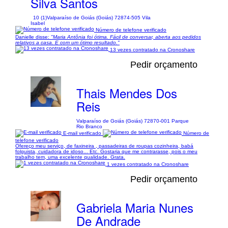
Silva Santos
10 (1)
Valparaíso de Goiás (Goiás) 72874-505 Vila
Isabel
Número de telefone verificado
Danielle disse:
"Maria Antônia foi ótima. Fácil de conversar, aberta aos pedidos
relativos a casa. E com um ótimo resultado."
13 vezes contratado na Cronoshare
Pedir orçamento
Thais Mendes Dos
Reis
Valparaíso de Goiás (Goiás) 72870-001 Parque
Rio Branco
E-mail verificado
Número de
telefone verificado
Ofereço meu serviço, de faxineira , passadeiras de roupas cozinheira, babá
folguista, cuidadora de idoso... Etc. Gostaria que me contrarasse, pois o meu
trabalho tem, uma excelente qualidade. Grata.
1 vezes contratado na Cronoshare
Pedir orçamento
Gabriela Maria Nunes
De Andrade