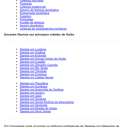
Limpeza pós-obra
Faxineira
Limpeza residencial
Serviço de limpeza doméstica
Empregada doméstica
Caseiros
Folguistas
Auxiliar de limpeza
Serviço doméstico
Limpeza de apartamentos turísticos
Encontre Diarista nas principais cidades de Goiás
Diarista em Luziânia
Diarista em Goiânia
Diarista em Anápolis
Diarista em Águas Lindas de Goiás
Diarista em Catalão
Diarista em Senador Canedo
Diarista em Rio Verde
Diarista em Trindade
Diarista em Formosa
Diarista em Caldas Novas
Diarista em Planaltina
Diarista em Itumbiara
Diarista em Aparecida de Goiânia
Diarista em Uruaçu
Diarista em Jataí
Diarista em Goianira
Diarista em Santo Antônio do Descoberto
Diarista em Nerópolis
Diarista em Abadia de Goiás
Diarista em Novo Gama
Em Cronoshare pode encontrar os melhores profissionais de Diaristas em Valparaíso de