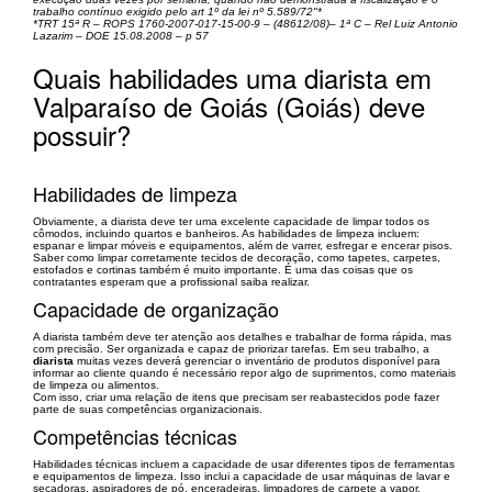
trabalho contínuo exigido pelo art 1º da lei nº 5.589/72"*
*TRT 15ª R – ROPS 1760-2007-017-15-00-9 – (48612/08)– 1ª C – Rel Luiz Antonio
Lazarim – DOE 15.08.2008 – p 57
Quais habilidades uma diarista em
Valparaíso de Goiás (Goiás) deve
possuir?
Habilidades de limpeza
Obviamente, a diarista deve ter uma excelente capacidade de limpar todos os
cômodos, incluindo quartos e banheiros. As habilidades de limpeza incluem:
espanar e limpar móveis e equipamentos, além de varrer, esfregar e encerar pisos.
Saber como limpar corretamente tecidos de decoração, como tapetes, carpetes,
estofados e cortinas também é muito importante. É uma das coisas que os
contratantes esperam que a profissional saiba realizar.
Capacidade de organização
A diarista também deve ter atenção aos detalhes e trabalhar de forma rápida, mas
com precisão. Ser organizada e capaz de priorizar tarefas. Em seu trabalho, a
diarista
muitas vezes deverá gerenciar o inventário de produtos disponível para
informar ao cliente quando é necessário repor algo de suprimentos, como materiais
de limpeza ou alimentos.
Com isso, criar uma relação de itens que precisam ser reabastecidos pode fazer
parte de suas competências organizacionais.
Competências técnicas
Habilidades técnicas incluem a capacidade de usar diferentes tipos de ferramentas
e equipamentos de limpeza. Isso inclui a capacidade de usar máquinas de lavar e
secadoras, aspiradores de pó, enceradeiras, limpadores de carpete a vapor,