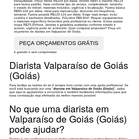
tranquilidade. Preço médio R$104 por diária; mínimo R$85 e máximo R$124
para faxina padrão. Varia conforme tipo de serviço, complexidade, tamanho
e estado do imóvel, materiais incluídos, urgência e localização. Faxina básica
R$85-104 por diária. Ideal para manutenção; desconto em frequência
semanal. Faxina pesada R$120-124 por diária. Exige mais tempo; inclui
cozinha e banheiros detalhados. Pós-obra R$6-8/m². Requer equipamentos
e materiais específicos fornecidos pela profissional ou cliente. Extras passar
roupa R$25-35/hora. Janelas e geladeira avaliadas conforme estado e
acesso; urgência pode ter acréscimo. Quer comparar propostas? Peça um
orçamento de diarista em Valparaíso de Goiás.
é gratuito e sem compromisso
Diarista Valparaíso de Goiás
(Goiás)
Para facilitar as tarefas do lar é sempre bom contar com uma ajuda profissional. Se
você está buscando por uma "
diarista em Valparaíso de Goiás (Goiás)
", saiba
que aqui te ajudaremos a encontrá-la e também facilitamos informações para que
essa contratação seja efetivada da melhor maneira possível.
No que uma diarista em
Valparaíso de Goiás (Goiás)
pode ajudar?
Diarista é uma profissional que se dedica principalmente a realizar limpezas diárias