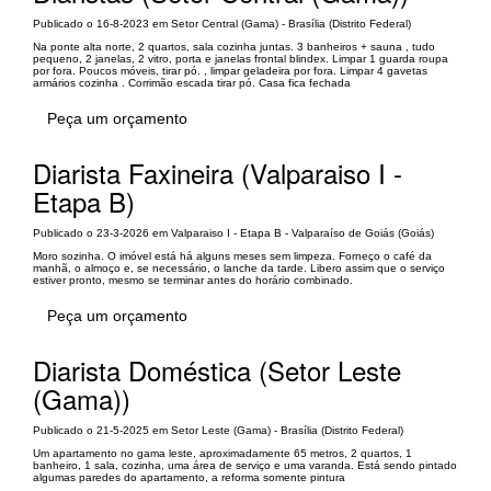
Publicado o 16-8-2023 em Setor Central (Gama) - Brasília (Distrito Federal)
Na ponte alta norte, 2 quartos, sala cozinha juntas. 3 banheiros + sauna , tudo
pequeno, 2 janelas, 2 vitro, porta e janelas frontal blindex. Limpar 1 guarda roupa
por fora. Poucos móveis, tirar pó. , limpar geladeira por fora. Limpar 4 gavetas
armários cozinha . Corrimão escada tirar pó. Casa fica fechada
Peça um orçamento
Diarista Faxineira (Valparaiso I -
Etapa B)
Publicado o 23-3-2026 em Valparaiso I - Etapa B - Valparaíso de Goiás (Goiás)
Moro sozinha. O imóvel está há alguns meses sem limpeza. Forneço o café da
manhã, o almoço e, se necessário, o lanche da tarde. Libero assim que o serviço
estiver pronto, mesmo se terminar antes do horário combinado.
Peça um orçamento
Diarista Doméstica (Setor Leste
(Gama))
Publicado o 21-5-2025 em Setor Leste (Gama) - Brasília (Distrito Federal)
Um apartamento no gama leste, aproximadamente 65 metros, 2 quartos, 1
banheiro, 1 sala, cozinha, uma área de serviço e uma varanda. Está sendo pintado
algumas paredes do apartamento, a reforma somente pintura