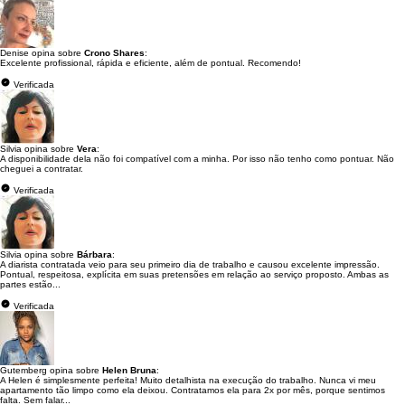
Denise opina sobre
Crono Shares
:
Excelente profissional, rápida e eficiente, além de pontual. Recomendo!
Verificada
Silvia opina sobre
Vera
:
A disponibilidade dela não foi compatível com a minha. Por isso não tenho como pontuar. Não
cheguei a contratar.
Verificada
Silvia opina sobre
Bárbara
:
A diarista contratada veio para seu primeiro dia de trabalho e causou excelente impressão.
Pontual, respeitosa, explícita em suas pretensões em relação ao serviço proposto. Ambas as
partes estão...
Verificada
Gutemberg opina sobre
Helen Bruna
:
A Helen é simplesmente perfeita! Muito detalhista na execução do trabalho. Nunca vi meu
apartamento tão limpo como ela deixou. Contratamos ela para 2x por mês, porque sentimos
falta. Sem falar...