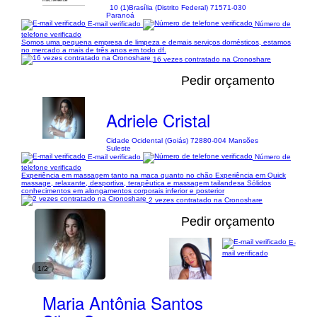
10 (1)
Brasília (Distrito Federal) 71571-030
Paranoá
E-mail verificado
Número de
telefone verificado
Somos uma pequena empresa de limpeza e demais serviços domésticos, estamos
no mercado a mais de três anos em todo df.
16 vezes contratado na Cronoshare
Pedir orçamento
Adriele Cristal
Cidade Ocidental (Goiás) 72880-004 Mansões
Suleste
E-mail verificado
Número de
telefone verificado
Experiência em massagem tanto na maca quanto no chão Experiência em Quick
massage, relaxante, desportiva, terapêutica e massagem tailandesa Sólidos
conhecimentos em alongamentos corporais inferior e posterior
2 vezes contratado na Cronoshare
Pedir orçamento
E-
mail verificado
1/2
Maria Antônia Santos