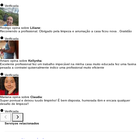
Verificada
Rodrigo opina sobre
Liliane
:
Recomendo a profissional. Obrigado pela limpeza e arrumação a casa ficou nova . Gratidão
Verificada
Amaro opina sobre
Kellynha
:
Excelente profissional fez um trabalho impecável na minha casa muito educada fez uma faxina
pesada a contratei quisenalmente indico uma profissional muito eficiente
Verificada
Mariana opina sobre
Claudia
:
Super pontual e deixou tuudo limpinho! É bem disposta, humorada tbm e encara qualquer
desafio de limpeza!!
Verificada
Serviços relacionados