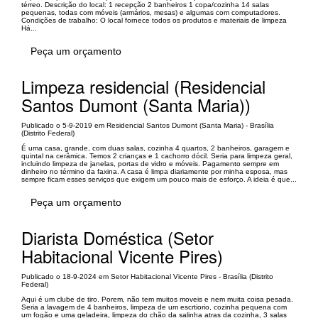
térreo. Descrição do local: 1 recepção 2 banheiros 1 copa/cozinha 14 salas
pequenas, todas com móveis (armários, mesas) e algumas com computadores.
Condições de trabalho: O local fornece todos os produtos e materiais de limpeza
Há...
Peça um orçamento
Limpeza residencial (Residencial
Santos Dumont (Santa Maria))
Publicado o 5-9-2019 em Residencial Santos Dumont (Santa Maria) - Brasília
(Distrito Federal)
É uma casa, grande, com duas salas, cozinha 4 quartos, 2 banheiros, garagem e
quintal na cerâmica. Temos 2 crianças e 1 cachorro dócil. Seria para limpeza geral,
incluindo limpeza de janelas, portas de vidro e móveis. Pagamento sempre em
dinheiro no término da faxina. A casa é limpa diariamente por minha esposa, mas
sempre ficam esses serviços que exigem um pouco mais de esforço. A ideia é que...
Peça um orçamento
Diarista Doméstica (Setor
Habitacional Vicente Pires)
Publicado o 18-9-2024 em Setor Habitacional Vicente Pires - Brasília (Distrito
Federal)
Aqui é um clube de tiro. Porem, não tem muitos moveis e nem muita coisa pesada.
Seria a lavagem de 4 banheiros, limpeza de um escrtiorio, cozinha pequena com
um fogão e uma geladeira, limpeza do chão da salinha atras da cozinha, 3 salas