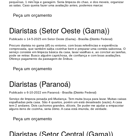
pequenas, 1 mini loja e garagem. Seria limpeza do chao, e dos moveis, organizar
as salas. Caso queira fazer uma avaliação antes, podemos marcar.
Peça um orçamento
Diaristas (Setor Oeste (Gama))
Publicado o 14-5-2025 em Setor Oeste (Gama) - Brasília (Distrito Federal)
Procuro diarista no gama (df) ou entorno, com boas referências e experiência
comprovada, que também saiba cozinhar bem e preparar uma comida saborosa. O
serviço consiste em limpeza básica da casa, lavar vasilhas e, ao concluir as tarefas,
pode se retirar. Busco alguém caprichosa, de confiança e com boas avaliações.
Ofereço pagamento da passagem de ônibus.
Peça um orçamento
Diaristas (Paranoá)
Publicado o 6-10-2022 em Paranoá - Brasília (Distrito Federal)
Serviço de limpeza pesada pré-Mudança. Tem muita louça para lavar. Muitas caixas
espalhadas pela casa. São 4 quartos, porém um está desativado (vazio). A casa
tem 2 andares. Dois cachorros grandes, dóceis. Se puder me ajudar a empacotar
alguns itens de cozinha, seria ótimo. A casa está imunda, de verdade.
Peça um orçamento
Diaristas (Setor Central (Gama))