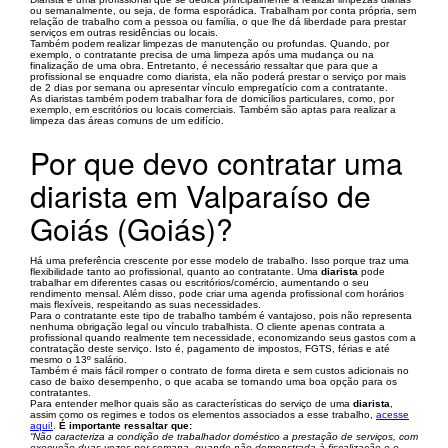
ou semanalmente, ou seja, de forma esporádica. Trabalham por conta própria, sem
relação de trabalho com a pessoa ou família, o que lhe dá liberdade para prestar
serviços em outras residências ou locais.
Também podem realizar limpezas de manutenção ou profundas. Quando, por
exemplo, o contratante precisa de uma limpeza após uma mudança ou na
finalização de uma obra. Entretanto, é necessário ressaltar que para que a
profissional se enquadre como diarista, ela não poderá prestar o serviço por mais
de 2 dias por semana ou apresentar vínculo empregatício com a contratante.
As diaristas também podem trabalhar fora de domicílios particulares, como, por
exemplo, em escritórios ou locais comerciais. Também são aptas para realizar a
limpeza das áreas comuns de um edifício.
Por que devo contratar uma
diarista em Valparaíso de
Goiás (Goiás)?
Há uma preferência crescente por esse modelo de trabalho. Isso porque traz uma
flexibilidade tanto ao profissional, quanto ao contratante. Uma
diarista
pode
trabalhar em diferentes casas ou escritórios/comércio, aumentando o seu
rendimento mensal. Além disso, pode criar uma agenda profissional com horários
mais flexíveis, respeitando as suas necessidades.
Para o contratante este tipo de trabalho também é vantajoso, pois não representa
nenhuma obrigação legal ou vínculo trabalhista. O cliente apenas contrata a
profissional quando realmente tem necessidade, economizando seus gastos com a
contratação deste serviço. Isto é, pagamento de impostos, FGTS, férias e até
mesmo o 13º salário.
Também é mais fácil romper o contrato de forma direta e sem custos adicionais no
caso de baixo desempenho, o que acaba se tornando uma boa opção para os
contratantes.
Para entender melhor quais são as características do serviço de uma
diarista
,
assim como os regimes e todos os elementos associados a esse trabalho,
acesse
aqui!
.
É importante ressaltar que:
“Não caracteriza a condição de trabalhador doméstico a prestação de serviços, com
execução duas vezes por semana, quando não demonstrada à fiscalização e o