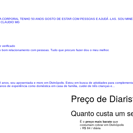
A CORPORAL TENHO 50 ANOS GOSTO DE ESTAR COM PESSOAS E AJUDÁ -LAS. SOU MINE
, CLAUDIO MG
 verificado
nho bom relacionamento com pessoas. Tudo que procuro fazer dou o meu melhor.
60 anos, sou aposentada e moro em Divinópolis. Estou em busca de atividades para complement
anos de experiência como doméstica em casa de família, cuidei de três crianças e...
Preço de Diaris
Quanto custa um ser
É o
preço mais barato
que
costumam cobrar em Divinópolis
↓
R$ 84
/
diária