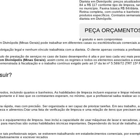
Diarista em Divinópolis: preços atualizad
84 a R$ 117 conforme tipo de limpeza, ta
no município. Faxina básica R$ 84/diári
Rotina completa, com cozinha e banheir
produtos específicos. Contratos semanais
diarista em Divinópolis.
é gratuito e sem compromisso
a em Divinópolis (Minas Gerais) pode trabalhar em diferentes casas ou escritórios/locais comerciai
obrigação legal e nenhum vínculo trabalhista com a diarista. O cliente apenas contrata a prof
ulo de prestação de serviços no caso de baixo desempenho é alta e por isso cada vez mais pesso
 em Divinópolis (Minas Gerais)
, assim como os regimes e todos os elementos associados a esse 
onstrada à fiscalização e o trabalho contínuo exigido pelo art 1º da lei nº 5.589/72 (TRT 15
suir?
odos, incluindo quartos e banheiros. As habilidades de limpeza incluem espanar e limpar móveis
mportante e é isso que os contratantes esperam, no mínimo, que a profissional saiba realizar ao c
ma rápida, mas com precisão. Ser organizada e ser capaz de priorizar tarefas. Em seu trabalho, 
peza e alimentos.Criar uma lista de verificação de limpeza e uma relação de itens que precisam 
as e equipamentos de limpeza. Isso inclui a capacidade de usar máquinas de lavar e secadoras, 
ra manchas são outras habilidades técnicas importantes. Dependendo do local de trabalho, pod
que tais profissionais sejam, se estiverem trabalhando em estabelecimentos comerciais, por exem
cuidadosamente e escrever recados