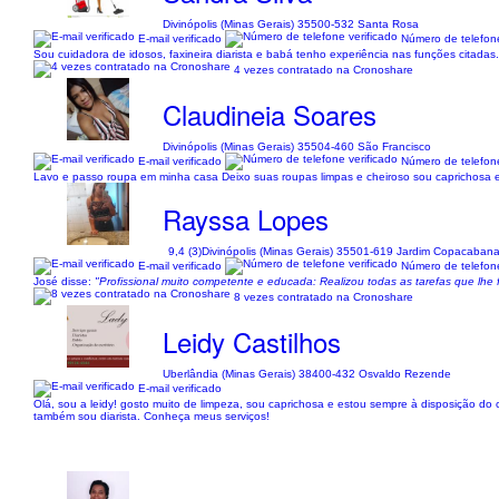
Divinópolis (Minas Gerais) 35500-532 Santa Rosa
E-mail verificado
Número de telefone
Sou cuidadora de idosos, faxineira diarista e babá tenho experiência nas funções citadas
4 vezes contratado na Cronoshare
Claudineia Soares
Divinópolis (Minas Gerais) 35504-460 São Francisco
E-mail verificado
Número de telefone
Lavo e passo roupa em minha casa Deixo suas roupas limpas e cheiroso sou caprichosa e 
Rayssa Lopes
9,4 (3)
Divinópolis (Minas Gerais) 35501-619 Jardim Copacaban
E-mail verificado
Número de telefone
José disse:
"Profissional muito competente e educada: Realizou todas as tarefas que lhe 
8 vezes contratado na Cronoshare
Leidy Castilhos
Uberlândia (Minas Gerais) 38400-432 Osvaldo Rezende
E-mail verificado
Olá, sou a leidy! gosto muito de limpeza, sou caprichosa e estou sempre à disposição do
também sou diarista. Conheça meus serviços!