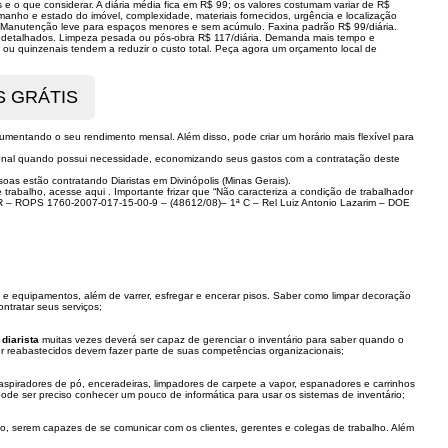
os e o que considerar. A diária média fica em R$ 99; os valores costumam variar de R$
manho e estado do imóvel, complexidade, materiais fornecidos, urgência e localização
a. Manutenção leve para espaços menores e sem acúmulo. Faxina padrão R$ 99/diária.
o detalhados. Limpeza pesada ou pós-obra R$ 117/diária. Demanda mais tempo e
 ou quinzenais tendem a reduzir o custo total. Peça agora um orçamento local de
s aumentando o seu rendimento mensal. Além disso, pode criar um horário mais flexível para
issional quando possui necessidade, economizando seus gastos com a contratação deste
as estão contratando Diaristas em Divinópolis (Minas Gerais).
trabalho, acesse aqui . Importante frizar que “Não caracteriza a condição de trabalhador
ª R – ROPS 1760-2007-017-15-00-9 – (48612/08)– 1ª C – Rel Luiz Antonio Lazarim – DOE
 e equipamentos, além de varrer, esfregar e encerar pisos. Saber como limpar decoração
ontratar seus serviços;
a
diarista
muitas vezes deverá ser capaz de gerenciar o inventário para saber quando o
ser reabastecidos devem fazer parte de suas competências organizacionais;
aspiradores de pó, enceradeiras, limpadores de carpete a vapor, espanadores e carrinhos
e ser preciso conhecer um pouco de informática para usar os sistemas de inventário;
plo, serem capazes de se comunicar com os clientes, gerentes e colegas de trabalho. Além