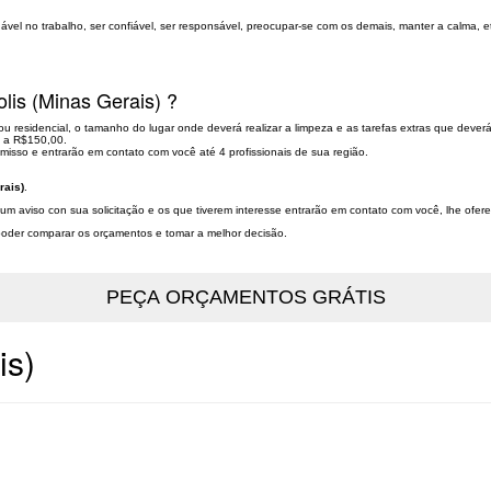
dável no trabalho, ser confiável, ser responsável, preocupar-se com os demais, manter a calma, e
olis (Minas Gerais) ?
 ou residencial, o tamanho do lugar onde deverá realizar a limpeza e as tarefas extras que dever
0 a R$150,00.
misso e entrarão em contato com você até 4 profissionais de sua região.
rais)
.
r um aviso con sua solicitação e os que tiverem interesse entrarão em contato com você, lhe ofer
a poder comparar os orçamentos e tomar a melhor decisão.
is)