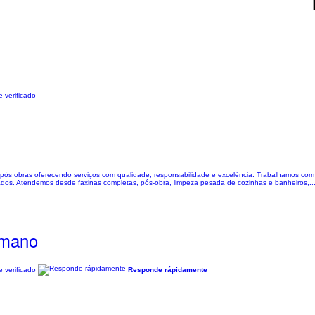
 verificado
l & pós obras oferecendo serviços com qualidade, responsabilidade e excelência. Trabalhamos co
dos. Atendemos desde faxinas completas, pós-obra, limpeza pesada de cozinhas e banheiros,..
rmano
 verificado
Responde rápidamente