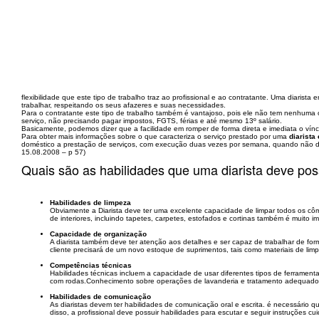
flexibilidade que este tipo de trabalho traz ao profissional e ao contratante. Uma diarist
trabalhar, respeitando os seus afazeres e suas necessidades.
Para o contratante este tipo de trabalho também é vantajoso, pois ele não tem nenhuma 
serviço, não precisando pagar impostos, FGTS, férias e até mesmo 13º salário.
Basicamente, podemos dizer que a facilidade em romper de forma direta e imediata o vínc
Para obter mais informações sobre o que caracteriza o serviço prestado por uma
diarista
doméstico a prestação de serviços, com execução duas vezes por semana, quando não dem
15.08.2008 – p 57)
Quais são as habilidades que uma diarista deve pos
Habilidades de limpeza
Obviamente a Diarista deve ter uma excelente capacidade de limpar todos os côm
de interiores, incluindo tapetes, carpetes, estofados e cortinas também é muito i
Capacidade de organização
A diarista também deve ter atenção aos detalhes e ser capaz de trabalhar de for
cliente precisará de um novo estoque de suprimentos, tais como materiais de lim
Competências técnicas
Habilidades técnicas incluem a capacidade de usar diferentes tipos de ferrament
com rodas.Conhecimento sobre operações de lavanderia e tratamento adequado pa
Habilidades de comunicação
As diaristas devem ter habilidades de comunicação oral e escrita. é necessário 
disso, a profissional deve possuir habilidades para escutar e seguir instruções 