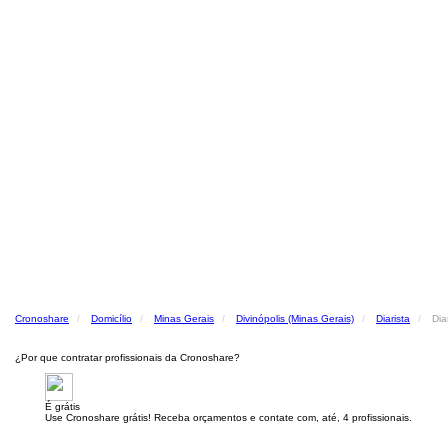
Cronoshare
Domicílio
Minas Gerais
Divinópolis (Minas Gerais)
Diarista
Dia
¿Por que contratar profissionais da Cronoshare?
É grátis
Use Cronoshare grátis! Receba orçamentos e contate com, até, 4 profissionais.