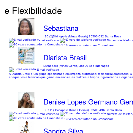
e Flexibilidade
Sebastiana
10 (2)
Divinópolis (Minas Gerais) 35500-532 Santa Rosa
E-mail verificado
Número de telefone
16 vezes contratado na Cronoshare
Diarista Brasil
Divinópolis (Minas Gerais) 35500-456 Interlagos
E-mail verificado
A Diarista Brasil é um grupo specializado em limpeza profissional residencial empresaria
adequados e técnicas que garantem ambientes realmente limpos, higienizados e organiza
Denise Lopes Germano Ge
9,7 (1)
Divinópolis (Minas Gerais) 35500-496 Santa Rosa
E-mail verificado
Número de telefone
13 vezes contratado na Cronoshare
Sandra Silva