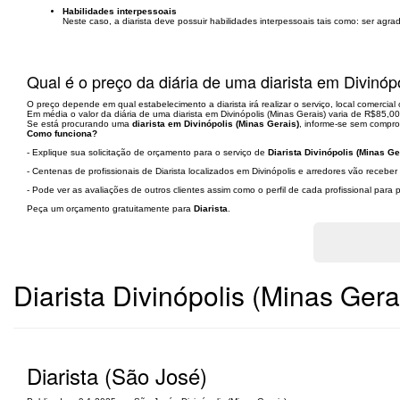
Habilidades interpessoais
Neste caso, a diarista deve possuir habilidades interpessoais tais como: ser agra
Qual é o preço da diária de uma diarista em Divinóp
O preço depende em qual estabelecimento a diarista irá realizar o serviço, local comercial
Em média o valor da diária de uma diarista em Divinópolis (Minas Gerais) varia de R$85,0
Se está procurando uma
diarista em Divinópolis (Minas Gerais)
, informe-se sem compro
Como funciona?
- Explique sua solicitação de orçamento para o serviço de
Diarista Divinópolis (Minas Ge
- Centenas de profissionais de Diarista localizados em Divinópolis e arredores vão recebe
- Pode ver as avaliações de outros clientes assim como o perfil de cada profissional par
Peça um orçamento gratuitamente para
Diarista
.
Diarista Divinópolis (Minas Gera
Diarista (São José)