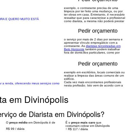
exemplo, o contratante precisa de uma
limpeza por ter feito uma mudança, ou por
ter obras em casa. Entretanto, é necessário
ressaltar que para caracterizar a profissional
IRA E QUERO MUITO ESTÁ
como diarista, a mesma não poderá prestar
Pedir orçamento
o serviço por mais de 2 dias por semana e
apresentar vínculo empregáticio com a
contratante. As
diaristas terceirizadas em
Belo Horizonte
também podem trabalhar
fora de domicílios particulares, como por
Pedir orçamento
exemplo em escritórios, locais comerciais ou
realizar a limpeza das áreas comuns de um
edifício.
Cada vez mais encontramos profissionais
ar a renda, oferecendo meus serviços como
nesta profissão. Isto vem de acordo com a
ta em Divinópolis
viço de Diarista em Divinópolis?
O
preço médio
em Divinópolis é de
É o
preço mais caro
que
costumam cobrar em Divinópolis
R$ 99
/
diária
↑
R$ 117
/
diária