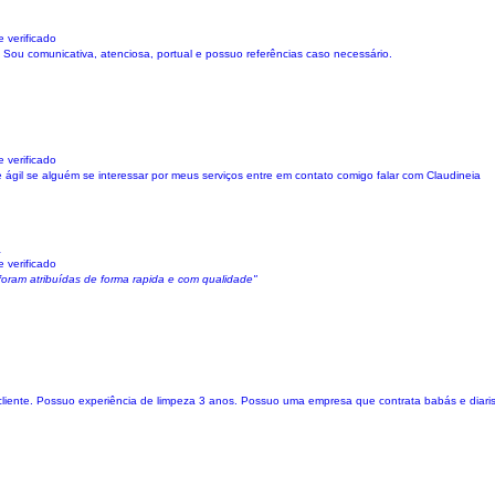
 verificado
. Sou comunicativa, atenciosa, portual e possuo referências caso necessário.
 verificado
ágil se alguém se interessar por meus serviços entre em contato comigo falar com Claudineia
a
 verificado
foram atribuídas de forma rapida e com qualidade"
 cliente. Possuo experiência de limpeza 3 anos. Possuo uma empresa que contrata babás e diaris