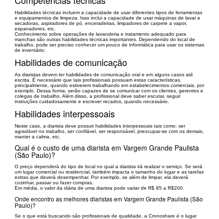
Habilidades técnicas incluem a capacidade de usar diferentes tipos de ferramentas
e equipamentos de limpeza. Isso inclui a capacidade de usar máquinas de lavar e
secadoras, aspiradores de pó, enceradeiras, limpadores de carpete a vapor,
espanadores, etc.
Conhecimento sobre operações de lavanderia e tratamento adequado para
manchas são outras habilidades técnicas importantes. Dependendo do local de
trabalho, pode ser preciso conhecer um pouco de informática para usar os sistemas
de inventário;
Habilidades de comunicação
As diaristas devem ter habilidades de comunicação oral e em alguns casos até
escrita. É necessário que tais profissionais possuam estas características,
principalmente, quando estiverem trabalhando em estabelecimentos comerciais, por
exemplo. Dessa forma, serão capazes de se comunicar com os clientes, gerentes e
colegas de trabalho. Além disso, a profissional deve saber escutar, seguir
instruções cuidadosamente e escrever recados, quando necessário.
Habilidades interpessoais
Neste caso, a diarista deve possuir habilidades interpessoais tais como: ser
agradável no trabalho, ser confiável, ser responsável, preocupar-se com os demais,
manter a calma, etc.
Qual é o custo de uma diarista em Vargem Grande Paulista
(São Paulo)?
O preço dependerá do tipo de local no qual a diarista irá realizar o serviço. Se será
um lugar comercial ou residencial, também impacta o tamanho do lugar e as tarefas
extras que deverá desempenhar. Por exemplo, se além de limpar, ela deverá
cozinhar, passar ou fazer compras.
Em média, o valor da diária de uma diarista pode variar de R$ 85 a R$200.
Onde encontro as melhores diaristas em Vargem Grande Paulista (São
Paulo)?
Se o que está buscando são profissionais de qualidade, a Cronoshare é o lugar