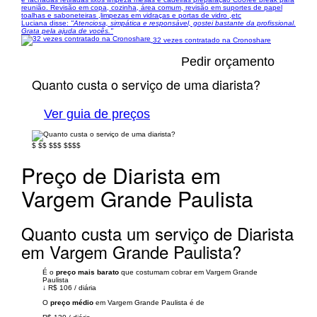
reunião. Revisão em copa, cozinha, área comum, revisão em suportes de papel
toalhas e saboneteiras ,limpezas em vidraças e portas de vidro ,etc
Luciana disse:
"Atenciosa, simpática e responsável, gostei bastante da profissional.
Grata pela ajuda de vocês."
32 vezes contratado na Cronoshare
Pedir orçamento
Quanto custa o serviço de uma diarista?
Ver guia de preços
$
$$
$$$
$$$$
Preço de Diarista em
Vargem Grande Paulista
Quanto custa um serviço de Diarista
em Vargem Grande Paulista?
É o
preço mais barato
que costumam cobrar em Vargem Grande
Paulista
↓
R$ 106
/
diária
O
preço médio
em Vargem Grande Paulista é de