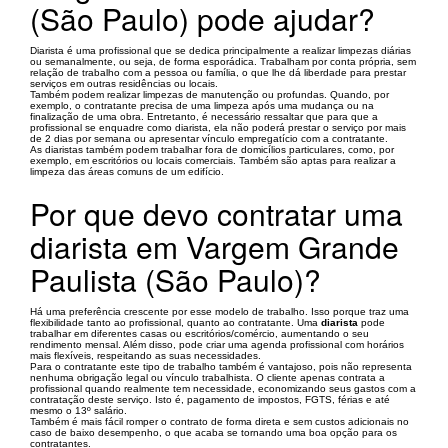
(São Paulo) pode ajudar?
Diarista é uma profissional que se dedica principalmente a realizar limpezas diárias
ou semanalmente, ou seja, de forma esporádica. Trabalham por conta própria, sem
relação de trabalho com a pessoa ou família, o que lhe dá liberdade para prestar
serviços em outras residências ou locais.
Também podem realizar limpezas de manutenção ou profundas. Quando, por
exemplo, o contratante precisa de uma limpeza após uma mudança ou na
finalização de uma obra. Entretanto, é necessário ressaltar que para que a
profissional se enquadre como diarista, ela não poderá prestar o serviço por mais
de 2 dias por semana ou apresentar vínculo empregatício com a contratante.
As diaristas também podem trabalhar fora de domicílios particulares, como, por
exemplo, em escritórios ou locais comerciais. Também são aptas para realizar a
limpeza das áreas comuns de um edifício.
Por que devo contratar uma
diarista em Vargem Grande
Paulista (São Paulo)?
Há uma preferência crescente por esse modelo de trabalho. Isso porque traz uma
flexibilidade tanto ao profissional, quanto ao contratante. Uma
diarista
pode
trabalhar em diferentes casas ou escritórios/comércio, aumentando o seu
rendimento mensal. Além disso, pode criar uma agenda profissional com horários
mais flexíveis, respeitando as suas necessidades.
Para o contratante este tipo de trabalho também é vantajoso, pois não representa
nenhuma obrigação legal ou vínculo trabalhista. O cliente apenas contrata a
profissional quando realmente tem necessidade, economizando seus gastos com a
contratação deste serviço. Isto é, pagamento de impostos, FGTS, férias e até
mesmo o 13º salário.
Também é mais fácil romper o contrato de forma direta e sem custos adicionais no
caso de baixo desempenho, o que acaba se tornando uma boa opção para os
contratantes.