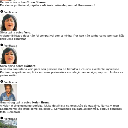
Denise opina sobre
Crono Shares
:
Excelente profissional, rápida e eficiente, além de pontual. Recomendo!
Verificada
Silvia opina sobre
Vera
:
A disponibilidade dela não foi compatível com a minha. Por isso não tenho como pontuar. Não
cheguei a contratar.
Verificada
Silvia opina sobre
Bárbara
:
A diarista contratada veio para seu primeiro dia de trabalho e causou excelente impressão.
Pontual, respeitosa, explícita em suas pretensões em relação ao serviço proposto. Ambas as
partes estão...
Verificada
Gutemberg opina sobre
Helen Bruna
:
A Helen é simplesmente perfeita! Muito detalhista na execução do trabalho. Nunca vi meu
apartamento tão limpo como ela deixou. Contratamos ela para 2x por mês, porque sentimos
falta. Sem falar...
Verificada