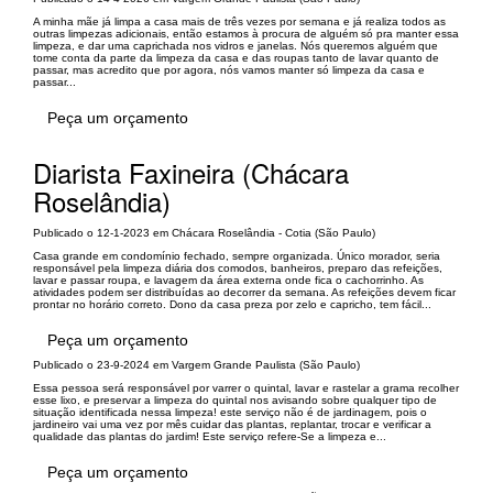
A minha mãe já limpa a casa mais de três vezes por semana e já realiza todos as
outras limpezas adicionais, então estamos à procura de alguém só pra manter essa
limpeza, e dar uma caprichada nos vidros e janelas. Nós queremos alguém que
tome conta da parte da limpeza da casa e das roupas tanto de lavar quanto de
passar, mas acredito que por agora, nós vamos manter só limpeza da casa e
passar...
Peça um orçamento
Diarista Faxineira (Chácara
Roselândia)
Publicado o 12-1-2023 em Chácara Roselândia - Cotia (São Paulo)
Casa grande em condomínio fechado, sempre organizada. Único morador, seria
responsável pela limpeza diária dos comodos, banheiros, preparo das refeições,
lavar e passar roupa, e lavagem da área externa onde fica o cachorrinho. As
atividades podem ser distribuídas ao decorrer da semana. As refeições devem ficar
prontar no horário correto. Dono da casa preza por zelo e capricho, tem fácil...
Peça um orçamento
Publicado o 23-9-2024 em Vargem Grande Paulista (São Paulo)
Essa pessoa será responsável por varrer o quintal, lavar e rastelar a grama recolher
esse lixo, e preservar a limpeza do quintal nos avisando sobre qualquer tipo de
situação identificada nessa limpeza! este serviço não é de jardinagem, pois o
jardineiro vai uma vez por mês cuidar das plantas, replantar, trocar e verificar a
qualidade das plantas do jardim! Este serviço refere-Se a limpeza e...
Peça um orçamento