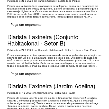
Publicado o 21-1-2026 em Vargem Grande Paulista (São Paulo)
Preciso que a diarista faça uma limpeza geral (faxina), sendo que no primeiro dia
terá mais coisas para limpar, porque meu pai virá do hospital e precisamos que a
casa esteja higienizada. Os dias necessários nesta semana seriam amanhã (dia
22/01) e na sexta (dia 23/01). Na próxima semana seria mais a manutenção da
limpeza e pode ser na terça e quinta-Feira. Talvez a gente contrate na 3ª...
Peça um orçamento
Diarista Faxineira (Conjunto
Habitacional - Setor B)
Publicado o 24-5-2021 em Conjunto Habitacional - Setor B - Itapevi (São Paulo)
É uma casa pequena, tem apenas o armario da cozinha, geladeira, pia e fogão, no
banheiro tem um box e um armario, alem do vaso e pia. O restante da casa não
está mobiliada e foi pintada recentemente, então tem muita poeira no chão e nos
móveis da cozinha/banheiro. Seria um serviço para limpar a cozinha (armários,
fogão e geladeira), o chão da casa inteira que está com pó, as janelas (são 5...
Peça um orçamento
Diarista Faxineira (Jardim Adelina)
Publicado o 7-1-2023 em Jardim Adelina - Cotia (São Paulo)
Preciso de diarista urgente para me ajudar a limpar minha residência!! Detalhes:
casa de 2 cômodos pequenos com lavanderia e banheiro. Ajudo a limpar (já
adiantei algumas coisas). Tarefas: •esvaziar estante; •limpar estante; •lavar louça;
•limpar a geladeira; •clarear colchão; Geral: •varrer e passar pano no chão;
Banheiro: •lavar pia; •lavar vaso; •esfregar o...