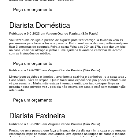
Peça um orçamento
Diarista Doméstica
Publicado o 9-6-2023 em Vargem Grande Paulista (São Paulo)
Vou fazer uma cirurgia e preciso de alguém para ficar comigo, a faxineira vem 1x
por semana para fazer a limpeza pesada. Estou em busca de uma profissional para
ficar 3 semanas de segunda-Feira a sexta-Feira das 09h as 17h, para dar um jeito
na casa, cozinhar almoço e jantar. E me ajudar a levantar e caminhar de acordo
com as instruções do médico.
Peça um orçamento
Publicado o 19-9-2023 em Vargem Grande Paulista (São Paulo)
Limpar bem os vidros e janelas , lavar bem a cozinha e banheiros , e a casa toda .
Casa térrea , fácil de limpar . Quero fazer uma experiência pra poder contratar uma
vê por semana . Minha mãe estava internada então por isso coloquei limpeza
pesada nessa primeira vez , pois ela não estava em casa e está sem manutenção
adequada
Peça um orçamento
Diarista Faxineira
Publicado o 13-3-2023 em Vargem Grande Paulista (São Paulo)
Preciso de uma pessoa que faça a limpeza do dia dia na minha casa e de tempos
em tempos limpe os vidros, esquadrias, lave apenas as roupas de cama e toalhas