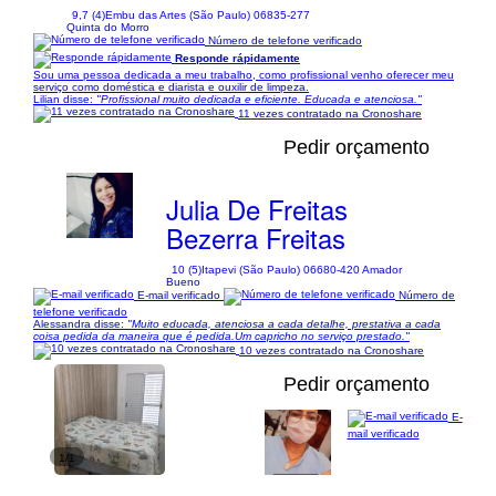
9,7 (4)
Embu das Artes (São Paulo) 06835-277
Quinta do Morro
Número de telefone verificado
Responde rápidamente
Sou uma pessoa dedicada a meu trabalho, como profissional venho oferecer meu
serviço como doméstica e diarista e ouxilir de limpeza.
Lilian disse:
"Profissional muito dedicada e eficiente. Educada e atenciosa."
11 vezes contratado na Cronoshare
Pedir orçamento
Julia De Freitas
Bezerra Freitas
10 (5)
Itapevi (São Paulo) 06680-420 Amador
Bueno
E-mail verificado
Número de
telefone verificado
Alessandra disse:
"Muito educada, atenciosa a cada detalhe, prestativa a cada
coisa pedida da maneira que é pedida.Um capricho no serviço prestado."
10 vezes contratado na Cronoshare
Pedir orçamento
E-
mail verificado
1/1