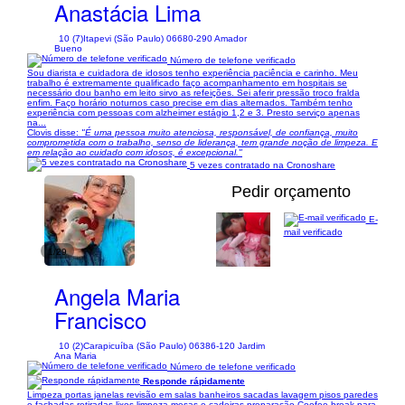
Anastácia Lima
10 (7)
Itapevi (São Paulo) 06680-290 Amador
Bueno
Número de telefone verificado
Sou diarista e cuidadora de idosos tenho experiência paciência e carinho. Meu
trabalho é extremamente qualificado faço acompanhamento em hospitais se
necessário dou banho em leito sirvo as refeições. Sei aferir pressão troco fralda
enfim. Faço horário noturnos caso precise em dias alternados. Também tenho
experiência com pessoas com alzheimer estágio 1,2 e 3. Presto serviço apenas
na...
Clovis disse:
"É uma pessoa muito atenciosa, responsável, de confiança, muito
comprometida com o trabalho, senso de liderança, tem grande noção de limpeza. E
em relação ao cuidado com idosos, é excepcional."
5 vezes contratado na Cronoshare
Pedir orçamento
E-
mail verificado
1/29
Angela Maria
Francisco
10 (2)
Carapicuíba (São Paulo) 06386-120 Jardim
Ana Maria
Número de telefone verificado
Responde rápidamente
Limpeza portas janelas revisão em salas banheiros sacadas lavagem pisos paredes
e fachadas retiradas lixos limpeza mesas e cadeiras preparação Coofee break para