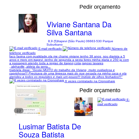
Pedir orçamento
Viviane Santana Da
Silva Santana
8,9 (5)
Itapevi (São Paulo) 06663-530 Parque
Suburbano
E-mail verificado
Número de
telefone verificado
faco faxina com qualidade.ola me chamo viviane tenho 38 anos ,sou diarista a 5
anos e moro em itapevi .tenho de segunda a sexta livres minha diaria e 250 ja com
a passagem atendo toda a regiao de itapevi,cotia,raposo tavares
,,alphaville,.aldeia da serra...
Gabriela disse:
"Gostei MUITO do trabalho da Viviane, muito cuidadosa e
caprichosa!!! Precisava de uma limpeza mais do que pesada na minha casa e ela
atendeu a todos os requisitos e mais um pouco!!! Indício de olhos fechados!!!"
6 vezes contratado na Cronoshare
Pedir orçamento
E-
mail verificado
1/2
Lusimar Batista De
Souza Batista