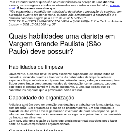
Para entender melhor quais são as características do serviço de uma
diarista
,
assim como os regimes e todos os elementos associados a esse trabalho,
acesse
aqui!
.
É importante ressaltar que:
“Não caracteriza a condição de trabalhador doméstico a prestação de serviços, com
execução duas vezes por semana, quando não demonstrada à fiscalização e o
trabalho contínuo exigido pelo art 1º da lei nº 5.589/72"*
*TRT 15ª R – ROPS 1760-2007-017-15-00-9 – (48612/08)– 1ª C – Rel Luiz Antonio
Lazarim – DOE 15.08.2008 – p 57
Quais habilidades uma diarista em
Vargem Grande Paulista (São
Paulo) deve possuir?
Habilidades de limpeza
Obviamente, a diarista deve ter uma excelente capacidade de limpar todos os
cômodos, incluindo quartos e banheiros. As habilidades de limpeza incluem:
espanar e limpar móveis e equipamentos, além de varrer, esfregar e encerar pisos.
Saber como limpar corretamente tecidos de decoração, como tapetes, carpetes,
estofados e cortinas também é muito importante. É uma das coisas que os
contratantes esperam que a profissional saiba realizar.
Capacidade de organização
A diarista também deve ter atenção aos detalhes e trabalhar de forma rápida, mas
com precisão. Ser organizada e capaz de priorizar tarefas. Em seu trabalho, a
diarista
muitas vezes deverá gerenciar o inventário de produtos disponível para
informar ao cliente quando é necessário repor algo de suprimentos, como materiais
de limpeza ou alimentos.
Com isso, criar uma relação de itens que precisam ser reabastecidos pode fazer
parte de suas competências organizacionais.
Competências técnicas