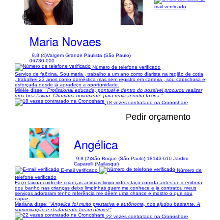
mail verificado
1/5
Maria Novaes
9,8 (4)
Vargem Grande Paulista (São Paulo)
06730-000
Número de telefone verificado
Serviço de fa6xina. Sou maria , trabalho a um ano como diarista na região de cotia
, trabalhei 23 anos como doméstica mas sem registro em carteira , sou caprichosa e
esforçada desde já agradeço a oportunidade.
Miriéle disse:
"Profissional educada, pontual e dentro do possível procurou realizar
uma boa faxina. Chamaria novamente para realizar outra faxina."
18 vezes contratado na Cronoshare
Pedir orçamento
Angélica
9,8 (2)
São Roque (São Paulo) 18143-610 Jardim
Caparelli (Mailasqui)
E-mail verificado
Número de
telefone verificado
Faço faxina cuido de crianças animais limpo vidros faço comida antes de ir embora
dou banho nas crianças deixo limpinhas quem me conhece e já contratou meus
serviços adoraram tenho referência me dêem uma chance e mostro o que sou
capaz.
Mariana disse:
"Angelica foi muito prestativa e autônoma, nos ajudou bastante. A
comunicação e i tratamento foram ótimos!"
22 vezes contratado na Cronoshare