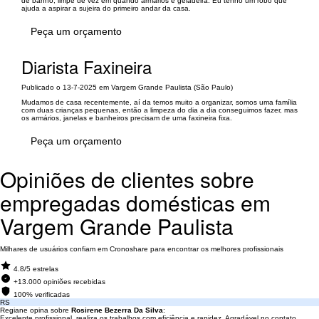
de banho, limpe de vez em quando armários e geladeira. Eu tenho um robô que
ajuda a aspirar a sujeira do primeiro andar da casa.
Peça um orçamento
Diarista Faxineira
Publicado o 13-7-2025 em Vargem Grande Paulista (São Paulo)
Mudamos de casa recentemente, aí da temos muito a organizar, somos uma família
com duas crianças pequenas, então a limpeza do dia a dia conseguimos fazer, mas
os armários, janelas e banheiros precisam de uma faxineira fixa.
Peça um orçamento
Opiniões de clientes sobre
empregadas domésticas em
Vargem Grande Paulista
Milhares de usuários confiam em Cronoshare para encontrar os melhores profissionais
4.8/5 estrelas
+13.000 opiniões recebidas
100% verificadas
RS
Regiane opina sobre
Rosirene Bezerra Da Silva
:
Excelente profissional, realiza os trabalhos com eficiência e rapidez. Agradável no contato