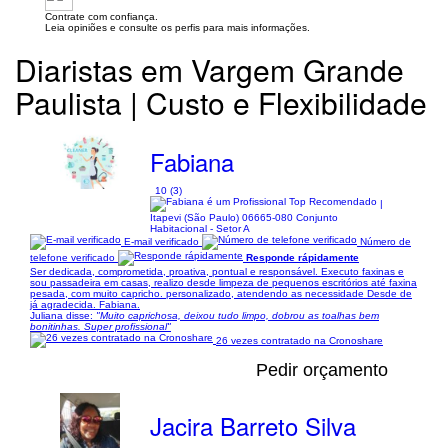
Contrate com confiança.
Leia opiniões e consulte os perfis para mais informações.
Diaristas em Vargem Grande
Paulista | Custo e Flexibilidade
Fabiana
10 (3)
|
Itapevi (São Paulo) 06665-080 Conjunto
Habitacional - Setor A
E-mail verificado
Número de
telefone verificado
Responde rápidamente
Ser dedicada, comprometida, proativa, pontual e responsável. Executo faxinas e
sou passadeira em casas, realizo desde limpeza de pequenos escritórios até faxina
pesada, com muito capricho. personalizado, atendendo as necessidade Desde de
já agradecida. Fabiana.
Juliana disse:
"Muito caprichosa, deixou tudo limpo, dobrou as toalhas bem
bonitinhas. Super profissional"
26 vezes contratado na Cronoshare
Pedir orçamento
Jacira Barreto Silva