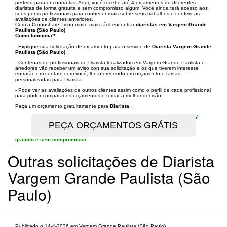
perfeito para encontrá-las. Aqui, você recebe até 4 orçamentos de diferentes
diaristas de forma gratuita e sem compromisso algum! Você ainda terá acesso aos
seus perfis profissionais para conhecer mais sobre seus trabalhos e conferir as
avaliações de clientes anteriores.
Com a Cronoshare, ficou muito mais fácil encontrar
diaristas em Vargem Grande
Paulista (São Paulo)
.
Como funciona?
- Explique sua solicitação de orçamento para o serviço de
Diarista Vargem Grande
Paulista (São Paulo)
.
- Centenas de profissionais de Diarista localizados em Vargem Grande Paulista e
arredores vão receber um aviso con sua solicitação e os que tiverem interesse
entrarão em contato com você, lhe oferecendo um orçamento e tarifas
personalizadas para Diarista.
- Pode ver as avaliações de outros clientes assim como o perfil de cada profissional
para poder comparar os orçamentos e tomar a melhor decisão.
Peça um orçamento gratuitamente para
Diarista
.
é
gratuito e sem compromisso
Outras solicitações de Diarista
Vargem Grande Paulista (São
Paulo)
Publicado o 14-4-2026 em Vargem Grande Paulista (São Paulo)