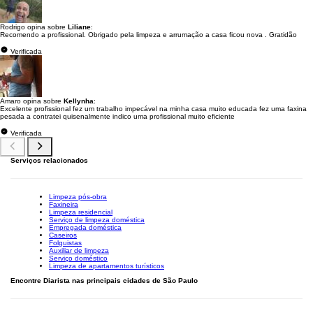
Rodrigo opina sobre
Liliane
:
Recomendo a profissional. Obrigado pela limpeza e arrumação a casa ficou nova . Gratidão
Verificada
Amaro opina sobre
Kellynha
:
Excelente profissional fez um trabalho impecável na minha casa muito educada fez uma faxina
pesada a contratei quisenalmente indico uma profissional muito eficiente
Verificada
Serviços relacionados
Limpeza pós-obra
Faxineira
Limpeza residencial
Serviço de limpeza doméstica
Empregada doméstica
Caseiros
Folguistas
Auxiliar de limpeza
Serviço doméstico
Limpeza de apartamentos turísticos
Encontre Diarista nas principais cidades de São Paulo