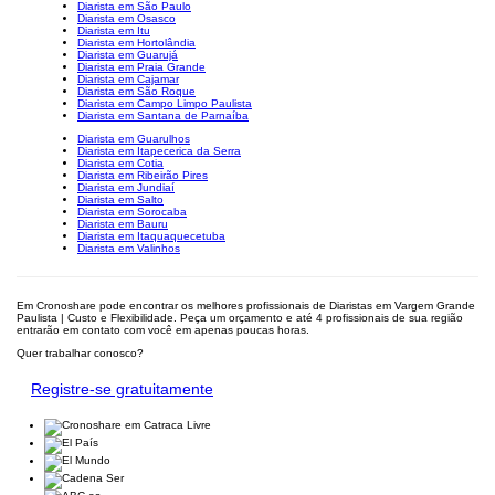
Diarista em São Paulo
Diarista em Osasco
Diarista em Itu
Diarista em Hortolândia
Diarista em Guarujá
Diarista em Praia Grande
Diarista em Cajamar
Diarista em São Roque
Diarista em Campo Limpo Paulista
Diarista em Santana de Parnaíba
Diarista em Guarulhos
Diarista em Itapecerica da Serra
Diarista em Cotia
Diarista em Ribeirão Pires
Diarista em Jundiaí
Diarista em Salto
Diarista em Sorocaba
Diarista em Bauru
Diarista em Itaquaquecetuba
Diarista em Valinhos
Em Cronoshare pode encontrar os melhores profissionais de Diaristas em Vargem Grande
Paulista | Custo e Flexibilidade. Peça um orçamento e até 4 profissionais de sua região
entrarão em contato com você em apenas poucas horas.
Quer trabalhar conosco?
Registre-se gratuitamente