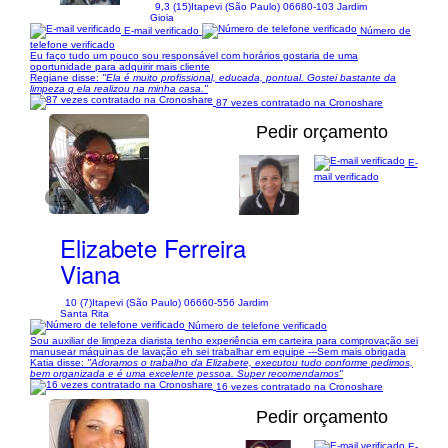
9,3 (15)
Itapevi (São Paulo) 06680-103 Jardim
Gioia
E-mail verificado
Número de
telefone verificado
Eu faço tudo um pouco sou responsável com horários gostaria de uma
oportunidade para adquirir mais cliente
Regiane disse:
"Ela é muito profissional, educada, pontual. Gostei bastante da
limpeza q ela realizou na minha casa."
87 vezes contratado na Cronoshare
Pedir orçamento
E-
mail verificado
1/1
Elizabete Ferreira
Viana
10 (7)
Itapevi (São Paulo) 06660-556 Jardim
Santa Rita
Número de telefone verificado
Sou auxiliar de limpeza diarista tenho experiência em carteira para comprovação sei
manusear máquinas de lavação eh sei trabalhar em equipe ---Sem mais obrigada
Katia disse:
"Adoramos o trabalho da Elizabete, executou tudo conforme pedimos,
bem organizada e é uma excelente pessoa. Super recomendamos"
16 vezes contratado na Cronoshare
Pedir orçamento
E-