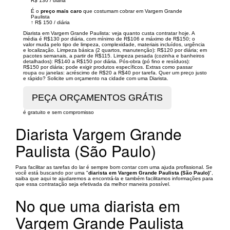
R$ 130
/
diária
É o
preço mais caro
que costumam cobrar em Vargem Grande
Paulista
↑
R$ 150
/
diária
Diarista em Vargem Grande Paulista: veja quanto custa contratar hoje. A
média é R$130 por diária, com mínimo de R$106 e máximo de R$150; o
valor muda pelo tipo de limpeza, complexidade, materiais incluídos, urgência
e localização. Limpeza básica (2 quartos, manutenção): R$120 por diária; em
pacotes semanais, a partir de R$115. Limpeza pesada (cozinha e banheiros
detalhados): R$140 a R$150 por diária. Pós-obra (pó fino e resíduos):
R$150 por diária; pode exigir produtos específicos. Extras como passar
roupa ou janelas: acréscimo de R$20 a R$40 por tarefa. Quer um preço justo
e rápido? Solicite um orçamento na cidade com uma Diarista.
é gratuito e sem compromisso
Diarista Vargem Grande
Paulista (São Paulo)
Para facilitar as tarefas do lar é sempre bom contar com uma ajuda profissional. Se
você está buscando por uma "
diarista em Vargem Grande Paulista (São Paulo)
",
saiba que aqui te ajudaremos a encontrá-la e também facilitamos informações para
que essa contratação seja efetivada da melhor maneira possível.
No que uma diarista em
Vargem Grande Paulista