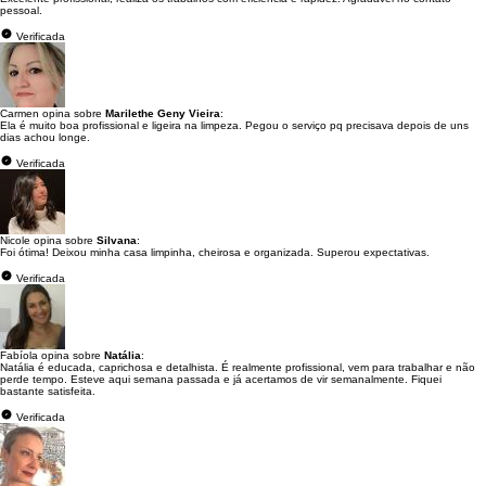
pessoal.
Verificada
Carmen opina sobre
Marilethe Geny Vieira
:
Ela é muito boa profissional e ligeira na limpeza. Pegou o serviço pq precisava depois de uns
dias achou longe.
Verificada
Nicole opina sobre
Silvana
:
Foi ótima! Deixou minha casa limpinha, cheirosa e organizada. Superou expectativas.
Verificada
Fabíola opina sobre
Natália
:
Natália é educada, caprichosa e detalhista. É realmente profissional, vem para trabalhar e não
perde tempo. Esteve aqui semana passada e já acertamos de vir semanalmente. Fiquei
bastante satisfeita.
Verificada