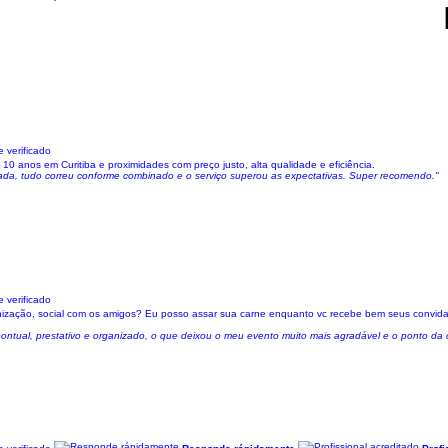
 verificado
10 anos em Curitiba e proximidades com preço justo, alta qualidade e eficiência.
lizada, tudo correu conforme combinado e o serviço superou as expectativas. Super recomendo."
 verificado
ernização, social com os amigos? Eu posso assar sua carne enquanto vc recebe bem seus convida
r pontual, prestativo e organizado, o que deixou o meu evento muito mais agradável e o ponto da