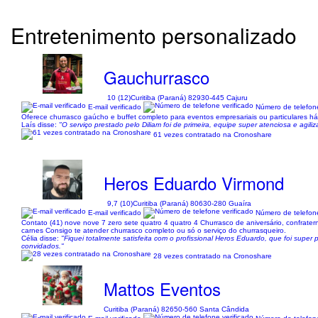
Entretenimento personalizado
Gauchurrasco
10 (12)
Curitiba (Paraná) 82930-445 Cajuru
E-mail verificado
Número de telefone
Oferece churrasco gaúcho e buffet completo para eventos empresariais ou particulares há 
Laís disse:
"O serviço prestado pelo Diliam foi de primeira, equipe super atenciosa e agi
61 vezes contratado na Cronoshare
Heros Eduardo Virmond
9,7 (10)
Curitiba (Paraná) 80630-280 Guaíra
E-mail verificado
Número de telefone
Contato (41) nove nove 7 zero sete quatro 4 quatro 4 Churrasco de aniversário, confrat
carnes Consigo te atender churrasco completo ou só o serviço do churrasqueiro.
Célia disse:
"Fiquei totalmente satisfeita com o profissional Heros Eduardo, que foi supe
convidados."
28 vezes contratado na Cronoshare
Mattos Eventos
Curitiba (Paraná) 82650-560 Santa Cândida