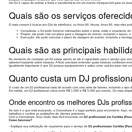
Um DJ é capaz de animar a festa e transformá-la em um evento inesquecível para os seu
Quais são os serviços oferecid
O mais comum é buscar por DJs de eletrônica, ou Anos 90, House, Anos 80, mas eles po
Consultoria: o DJ pode fornecer orientações sobre o tema, estilo e orçamento do
Projeto: ele pode criar um plano para a mixagem do evento, incluindo o layout, 
Execução: ele pode executar o plano de mixagem do evento, incluindo a monta
Quais são as principais habil
No momento de contratar um DJ esteja atento se ele é capacitado para o serviço que vo
saberem bastante sobre músicas. A final, precisam entender quais músicas combinam entre
Igualmente importante é que DJ possua equipamentos e saiba como usá-los para criar uma 
Quanto custa um DJ profission
O custo de um DJ profissional varia de acordo com uma série de fatores, incluindo o tipo 
Em média, um DJ profissional cobra entre R$ 1.000 e R$ 5.000 por evento. Os mais simpl
Onde encontro os melhores DJs profiss
Se isso é o que está buscando, a Cronoshare é o lugar perfeito para encontrá-lo. Aqui, v
trabalhos e conferir as avaliações de clientes anteriores.
Com a Cronoshare, ficou muito mais fácil encontrar um
DJ profissional em Curitiba (Para
Como funciona?
- Explique sua solicitação de orçamento para o serviço de
DJ profissionais Curitiba (Par