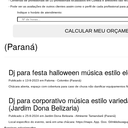
- Centenas de profissionais de DJ profissionais localizados em Curitiba e arredores vão r
- Pode ver as avaliações de outros clientes assim como o perfil de cada profissional par
Indique o horário de atendimento:
(Paraná)
Dj para festa halloween música estilo e
Publicado o 13-9-2023 em Paloma - Colombo (Paraná)
Chácara aberta, espaço com cobertura para caso de chuva não danificar equipamentos
Dj para corporativo música estilo varie
(Jardim Dona Belizaria)
Publicado o 25-9-2024 em Jardim Dona Belizaria - Almirante Tamandaré (Paraná)
Local especifico do evento, será em uma chácara: https://maps. App. Goo. Gl/mkkdsuwg
Serviços relacionados