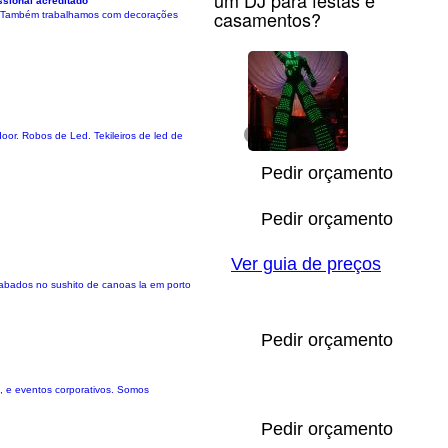
um DJ para festas e
ssional acreditado
casamentos?
al. Também trabalhamos com decorações
or. Robos de Led. Tekileiros de led de
1/3
Pedir orçamento
Pedir orçamento
Ver guia de preços
sabados no sushito de canoas la em porto
Pedir orçamento
, e eventos corporativos. Somos
Pedir orçamento