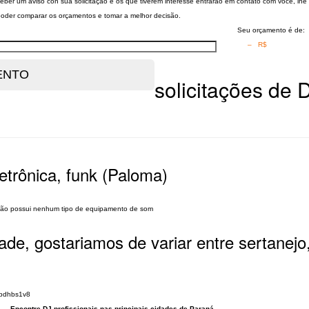
eceber um aviso con sua solicitação e os que tiverem interesse entrarão em contato com você, lhe
a poder comparar os orçamentos e tomar a melhor decisão.
Seu orçamento é de:
– R$
solicitações de D
letrônica, funk (Paloma)
 Não possui nenhum tipo de equipamento de som
dade, gostariamos de variar entre sertanej
updhbs1v8
Encontre DJ profissionais nas principais cidades de Paraná