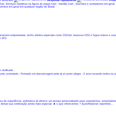
 verificado
Responde rápidamente
Profi
ível. Serviços natalinos na figura do papai noel , mamãe noel , duendes e animadores em ger
eventos em geral em qualquer região do Brasil.
ventos empresariais, tenho efeitos especiais como CO2Jet, bazooca CO2 e fogos indoor e outdo
o (41)
 verificado
olume controlado - Formado em discotecagem pela dj on porto alegre - 2 anos tocando todos os 
 de experiência, yorkmarca dj oferece um serviço personalizado para casamentos, aniversários
ar sua celebração ainda mais especial. 🔥 o que oferecemos: • dj profissional: repertório...