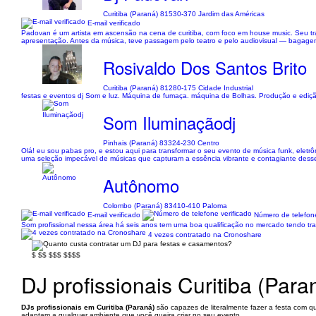
Curitiba (Paraná) 81530-370 Jardim das Américas
E-mail verificado
Padovan é um artista em ascensão na cena de curitiba, com foco em house music. Seu tra
apresentação. Antes da música, teve passagem pelo teatro e pelo audiovisual — bagagem
Rosivaldo Dos Santos Brito
Curitiba (Paraná) 81280-175 Cidade Industrial
festas e eventos dj Som e luz. Máquina de fumaça. máquina de Bolhas. Produção e edição
Som Iluminaçãodj
Pinhais (Paraná) 83324-230 Centro
Olá! eu sou pabas pro, e estou aqui para transformar o seu evento de música funk, eletr
uma seleção impecável de músicas que capturam a essência vibrante e contagiante dess
Autônomo
Colombo (Paraná) 83410-410 Paloma
E-mail verificado
Número de telefone
Som profissional nessa área há seis anos tem uma boa qualificação no mercado tendo tra
4 vezes contratado na Cronoshare
$
$$
$$$
$$$$
DJ profissionais Curitiba (Para
DJs profissionais em Curitiba (Paraná)
são capazes de literalmente fazer a festa com qua
adaptam a qualquer ambiente que você queira criar no seu evento.