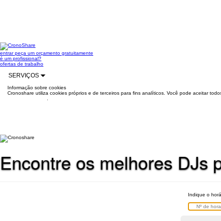
entrar
peça um orçamento gratuitamente
é um profissional?
ofertas de trabalho
SERVIÇOS
Informação sobre cookies
Cronoshare utiliza cookies próprios e de terceiros para fins analíticos. Você pode aceitar to
mais informações
.
Encontre os melhores DJs p
Indique o hor