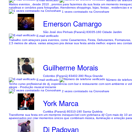
E-mail verificado
Número de telefone
Mattos eventos , desde 2010 , prontos para fazermos da sua festa um momento inesquec
natalinas e cenários para fotografias. Atendemos shoppings, lojas, festas , residencias e 
1 vezes contratado na Cronoshare
Emerson Camargo
São José dos Pinhais (Paraná) 83035-160 Cidade Jardim
E-mail verificado
Trabalho com atraçoes para eventos, como Casamentos, Festa, Debutantes, Formaturas, e
2,5 metros de altura. varias atraçoes pra deixar sua festa ainda melhor. espero seu contat
Guilherme Morais
Colombo (Paraná) 83402-390 Roça Grande
E-mail verificado
Número de telefone
Tenho curso profissional de dj, experiência com bar e restaurante com som ambiente e v
alegre - Produção musical iniciante
2 vezes contratado na Cronoshare
York Marca
Curitiba (Paraná) 80310-190 Santa Quitéria
Transforme sua festa em um momento inesquecível com yorkmarca dj! Com mais de 10 anos
apaixonados por criar momentos únicos que combinam música, iluminação e emoção para deix
Dj Padovan