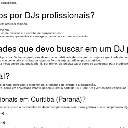
s convidados.
os por DJs profissionais?
dem oferecer também:
 evento.
o uso de músicas e a escolha de equipamentos.
gem dos equipamentos e a mixagem das músicas durante o evento.
idades que devo buscar em um DJ p
cê procura. De forma geral, eles devem ter a habilidade de mixagem, ou seja a capacidade de 
 si e como criar uma lista de reprodução que seja agradável para o público.
mixagem de alta qualidade. E, por último, ele precisa saber como se apresentar para o público
al?
de serviço oferecido, a experiência, o tamanho do evento e a localização.
es, como um aniversário infantil, podem custar a partir de R$ 1.000. Os eventos mais complexo
ionais em Curitiba (Paraná)?
ocê recebe até 4 orçamentos de diferentes profissionais de forma gratuita e sem compromisso al
ná)
.
aná)
.