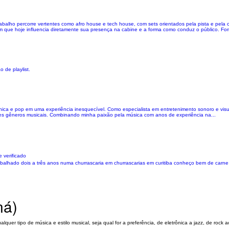
balho percorre vertentes como afro house e tech house, com sets orientados pela pista e pela 
 que hoje influencia diretamente sua presença na cabine e a forma como conduz o público. For
 de playlist.
ônica e pop em uma experiência inesquecível. Como especialista em entretenimento sonoro e visu
es gêneros musicais. Combinando minha paixão pela música com anos de experiência na...
 verificado
balhado dois a três anos numa churrascaria em churrascarias em curitiba conheço bem de carne 
ná)
lquer tipo de música e estilo musical, seja qual for a preferência, de eletrônica a jazz, de rock 