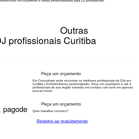
 oferecendo um orçamento e tarifas personalizadas para DJ profissionais.
Outras
J profissionais Curitiba
Peça um orçamento
Em Cronoshare pode encontrar os melhores profissionais de DJs em
Curitiba | Entretenimento personalizado. Peça um orçamento e até 4
profissionais de sua região entrarão em contato com você em apenas
poucas horas.
Peça um orçamento
o, pagode
Quer trabalhar conosco?
Registre-se gratuitamente