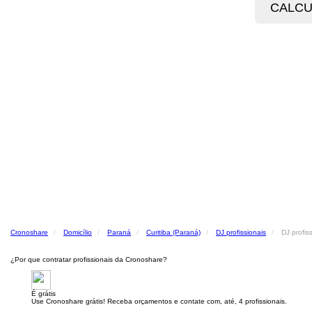
Cronoshare
Domicílio
Paraná
Curitiba (Paraná)
DJ profissionais
DJ profis
¿Por que contratar profissionais da Cronoshare?
É grátis
Use Cronoshare grátis! Receba orçamentos e contate com, até, 4 profissionais.