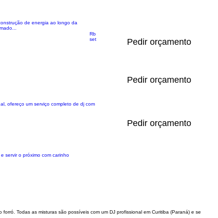
construção de energia ao longo da
mado...
Rb
set
Pedir orçamento
Pedir orçamento
al, ofereço um serviço completo de dj com
Pedir orçamento
e servir o próximo com carinho
ao forró. Todas as misturas são possíveis com um DJ profissional em Curitiba (Paraná) e se