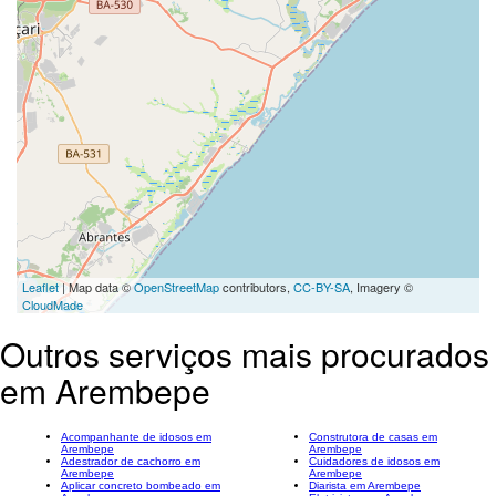
Leaflet
| Map data ©
OpenStreetMap
contributors,
CC-BY-SA
, Imagery ©
CloudMade
Outros serviços mais procurados
em Arembepe
Acompanhante de idosos em
Construtora de casas em
Arembepe
Arembepe
Adestrador de cachorro em
Cuidadores de idosos em
Arembepe
Arembepe
Aplicar concreto bombeado em
Diarista em Arembepe