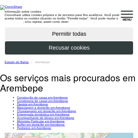
Informação sobre cookies
Cronoshare utiliza cookies próprios e de terceiros para fins analíticos. Você pode
aceitar todos os cookies clicando no botão "Permitir todas". Você pode mudar o
MENU
configuração
, e/ou rejeitar, assim como obter
mais informações
.
Estado de Bahia
Arembepe
Os serviços mais procurados em
Arembepe
Construção de casas em Arembepe
Construtora de casas em Arembepe
Diarista em Arembepe
Maquiagem a domicílio em Arembepe
Churrasqueiro em domicílio em Arembepe
Empregada doméstica em Arembepe
Acompanhante de idosos em Arembepe
Motorista Particular em Arembepe
Buffet em domicílio em Arembepe
Pedreiros em Arembepe