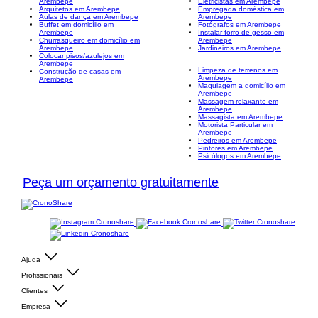
Arembepe
Eletricistas em Arembepe
Arquitetos em Arembepe
Empregada doméstica em
Aulas de dança em Arembepe
Arembepe
Buffet em domicílio em
Fotógrafos em Arembepe
Arembepe
Instalar forro de gesso em
Churrasqueiro em domicílio em
Arembepe
Arembepe
Jardineiros em Arembepe
Colocar pisos/azulejos em
Arembepe
Limpeza de terrenos em
Construção de casas em
Arembepe
Arembepe
Maquiagem a domicílio em
Arembepe
Massagem relaxante em
Arembepe
Massagista em Arembepe
Motorista Particular em
Arembepe
Pedreiros em Arembepe
Pintores em Arembepe
Psicólogos em Arembepe
Peça um orçamento gratuitamente
Ajuda
Profissionais
Clientes
Empresa