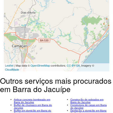
Leaflet
| Map data ©
OpenStreetMap
contributors,
CC-BY-SA
, Imagery ©
CloudMade
Outros serviços mais procurados
em Barra do Jacuípe
Aplicar concreto bombeado em
Construção de sobrados em
Barra do Jacuípe
Barra do Jacuípe
Buffet de churrasco em Barra do
Construtora de casas em Barra
Jacuípe
do Jacuípe
Buffet em domicílio em Barra do
Depilação a domicílio em Barra