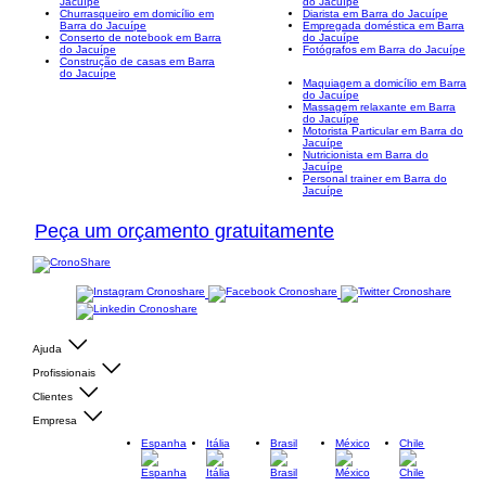
Jacuípe
do Jacuípe
Churrasqueiro em domicílio em
Diarista em Barra do Jacuípe
Barra do Jacuípe
Empregada doméstica em Barra
Conserto de notebook em Barra
do Jacuípe
do Jacuípe
Fotógrafos em Barra do Jacuípe
Construção de casas em Barra
do Jacuípe
Maquiagem a domicílio em Barra
do Jacuípe
Massagem relaxante em Barra
do Jacuípe
Motorista Particular em Barra do
Jacuípe
Nutricionista em Barra do
Jacuípe
Personal trainer em Barra do
Jacuípe
Peça um orçamento gratuitamente
Ajuda
Profissionais
Clientes
Empresa
Espanha
Itália
Brasil
México
Chile