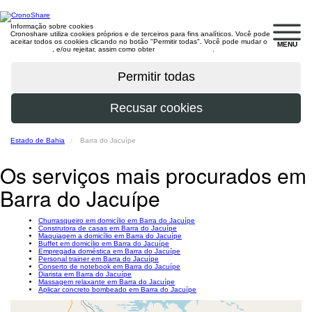
Informação sobre cookies
Cronoshare utiliza cookies próprios e de terceiros para fins analíticos. Você pode
aceitar todos os cookies clicando no botão "Permitir todas". Você pode mudar o
MENU
configuração
, e/ou rejeitar, assim como obter
mais informações
.
Estado de Bahia
Barra do Jacuípe
Os serviços mais procurados em
Barra do Jacuípe
Churrasqueiro em domicílio em Barra do Jacuípe
Construtora de casas em Barra do Jacuípe
Maquiagem a domicílio em Barra do Jacuípe
Buffet em domicílio em Barra do Jacuípe
Empregada doméstica em Barra do Jacuípe
Personal trainer em Barra do Jacuípe
Conserto de notebook em Barra do Jacuípe
Diarista em Barra do Jacuípe
Massagem relaxante em Barra do Jacuípe
Aplicar concreto bombeado em Barra do Jacuípe