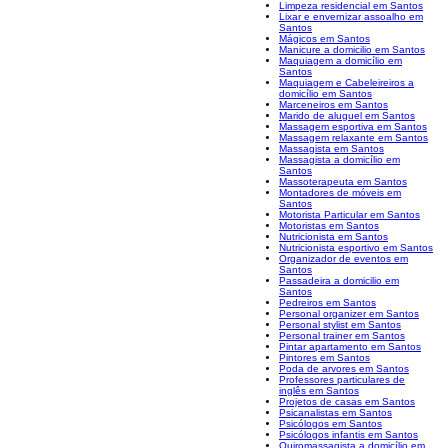
Limpeza residencial em Santos
Lixar e envernizar assoalho em
Santos
Mágicos em Santos
Manicure a domicilio em Santos
Maquiagem a domicílio em
Santos
Maquiagem e Cabeleireiros a
domicílio em Santos
Marceneiros em Santos
Marido de aluguel em Santos
Massagem esportiva em Santos
Massagem relaxante em Santos
Massagista em Santos
Massagista a domicílio em
Santos
Massoterapeuta em Santos
Montadores de móveis em
Santos
Motorista Particular em Santos
Motoristas em Santos
Nutricionista em Santos
Nutricionista esportivo em Santos
Organizador de eventos em
Santos
Passadeira a domicilio em
Santos
Pedreiros em Santos
Personal organizer em Santos
Personal stylist em Santos
Personal trainer em Santos
Pintar apartamento em Santos
Pintores em Santos
Poda de arvores em Santos
Professores particulares de
inglês em Santos
Projetos de casas em Santos
Psicanalistas em Santos
Psicólogos em Santos
Psicólogos infantis em Santos
Quiromassagista a domicílio em