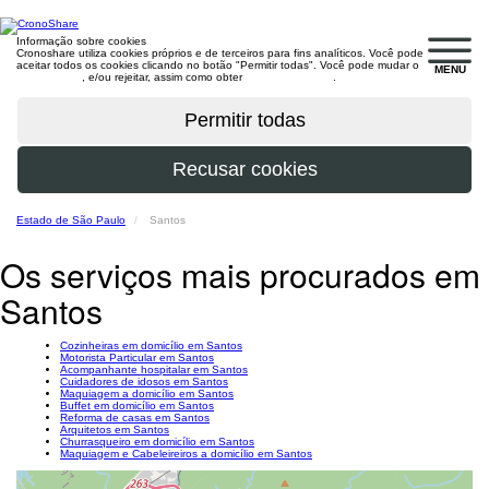
Informação sobre cookies
Cronoshare utiliza cookies próprios e de terceiros para fins analíticos. Você pode
aceitar todos os cookies clicando no botão "Permitir todas". Você pode mudar o
MENU
configuração
, e/ou rejeitar, assim como obter
mais informações
.
Estado de São Paulo
Santos
Os serviços mais procurados em
Santos
Cozinheiras em domicílio em Santos
Motorista Particular em Santos
Acompanhante hospitalar em Santos
Cuidadores de idosos em Santos
Maquiagem a domicílio em Santos
Buffet em domicílio em Santos
Reforma de casas em Santos
Arquitetos em Santos
Churrasqueiro em domicílio em Santos
Maquiagem e Cabeleireiros a domicílio em Santos