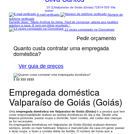
10 (1)
Valparaíso de Goiás (Goiás) 72874-505 Vila
Isabel
E-mail verificado
Número de
telefone verificado
Danielle disse:
"Maria Antônia foi ótima. Fácil de conversar, aberta aos pedidos
relativos a casa. E com um ótimo resultado."
13 vezes contratado na Cronoshare
Pedir orçamento
Quanto custa contratar uma empregada
doméstica?
Ver guia de preços
$
$$
$$$
$$$$
Empregada doméstica
Valparaíso de Goiás (Goiás)
Uma
empregada doméstica em Valparaíso de Goiás (Goiás)
é a pessoa que tem
como responsabilidade realizar as tarefas domésticas do dia a dia. Desde uma
limpeza profunda, passar roupa a domícilio, fazer comida, até cuidar das crianças
se for necessário.
As empregadas domésticas em Valparaíso de Goiás (Goiás) realizam diversos
serviços, sendo os mais habituais: limpeza e manutenção da casa em geral, passar
e lavar roupa, e fazer a comida diária da família. O número de horas que a