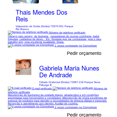
Thais Mendes Dos
Reis
Valparaíso de Goiás (Goiás) 72870-001 Parque
Rio Branco
Número de telefone verificado
Ofereço meu serviço, de faxineira , passadeiras de roupas cozinheira, babá
folguista, cuidadora de idoso... Etc. Gostaria que me contrarasse, pois o meu
trabalho tem, uma excelente qualidade. Grata.
1 vezes contratado na Cronoshare
Pedir orçamento
Gabriela Maria Nunes
De Andrade
Cidade Ocidental (Goiás) 72887-218 Parque Nova
Friburgo B
E-mail verificado
Número de
telefone verificado
Manutenção de banheiros da unidade limpos, abastecidos e em condições
apropriadas para funcionários e convidados. Manutenção de níveis excelentes de
estoque de produtos para atender a necessidades de limpeza diárias e especiais.
Recepção e atendimento aos clientes. Auxiliar de cozinha.
2 vezes contratado na Cronoshare
Pedir orçamento