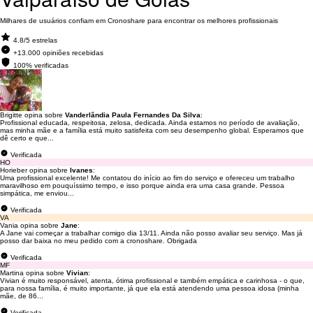
Milhares de usuários confiam em Cronoshare para encontrar os melhores profissionais
4.8/5 estrelas
+13.000 opiniões recebidas
100% verificadas
Brigitte opina sobre
Vanderlândia Paula Fernandes Da Silva
:
Profissional educada, respeitosa, zelosa, dedicada. Ainda estamos no período de avaliação,
mas minha mãe e a família está muito satisfeita com seu desempenho global. Esperamos que
dê certo e que...
Verificada
HO
Horieber opina sobre
Ivanes
:
Uma profissional excelente! Me contatou do início ao fim do serviço e ofereceu um trabalho
maravilhoso em pouquíssimo tempo, e isso porque ainda era uma casa grande. Pessoa
simpática, me enviou...
Verificada
VA
Vania opina sobre
Jane
:
A Jane vai começar a trabalhar comigo dia 13/11. Ainda não posso avaliar seu serviço. Mas já
posso dar baixa no meu pedido com a cronoshare. Obrigada
Verificada
MF
Martina opina sobre
Vivian
:
Vivian é muito responsável, atenta, ótima profissional e também empática e carinhosa - o que,
para nossa família, é muito importante, já que ela está atendendo uma pessoa idosa (minha
mãe, de 86...
Verificada