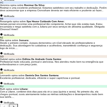
VC
Veronica opina sobre
Rosimar Da Silva
:
Rosimar e uma excelente profissional. Estamos satisfeitos com seu trabalho e dedicação. Porém
devo acrescentar que a empresa Cronoshare deveria ser mais eficiente e prudente ao fazer...
Verificada
RB
Rosangela opina sobre
Spa House Cuidando Com Amor.
:
Jamais pensei encontrar uma profissional tão competente. Achei que não existia mais. Estou
encantada e mega satisfeita com a Juliana por seus serviços de altíssima qualidade. Obrigada
Chronos!! Amei!!
Verificada
RZ
Rita opina sobre
Jussara
:
Desde o primeiro contato, Jussara demonstrou um nível elevado de profissionalismo e
dedicação. Sua abordagem foi cuidadosa e acolhedora, transmitindo confiança e segurança
logo de início....
Verificada
GD
Gabriel opina sobre
Edilma De Andrade Costa Santos
:
Profissional muito educada, pontual e atenciosa. Nos atendeu muito bem na emergência que
enfrentávamos e com preço justo.
Verificada
LE
Leonardo opina sobre
Daniela Dos Santos Santana
:
Excelente profissional, dedicada, eficiente e super caprichosa e pontual.
Verificada
RU
Ruth opina sobre
Liliane
:
Com a Liliane, combinei dois dias para ela vir a casa (quinta e sexta). No primeiro dia, ela
chegou pontual, ouviu atentamente todas as minhas solicitações e desempenhou muito bem
sua tarefa....
Verificada