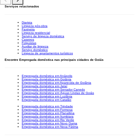
Serviços relacionados
Diarista
Limpeza pós-obra
Faxineira
Limpeza residencial
Serviço de limpeza doméstica
Caseiros
Folguistas
Auxiliar de limpeza
Serviço doméstico
Limpeza de apartamentos turísticos
Encontre Empregada doméstica nas principais cidades de Goiás
Empregada doméstica em Anápolis
Empregada doméstica em Goiânia
Empregada doméstica em Aparecida de Goiânia
Empregada doméstica em Jataí
Empregada doméstica em Senador Canedo
Empregada doméstica em Águas Lindas de Goiás
Empregada doméstica em Luziânia
Empregada doméstica em Catalão
Empregada doméstica em Trindade
Empregada doméstica em Formosa
Empregada doméstica em Planaltina
Empregada doméstica em Itumbiara
Empregada doméstica em Rio Verde
Empregada doméstica em Novo Gama
Empregada doméstica em Nova Fátima