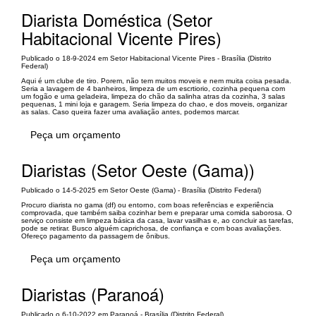
Diarista Doméstica (Setor
Habitacional Vicente Pires)
Publicado o 18-9-2024 em Setor Habitacional Vicente Pires - Brasília (Distrito
Federal)
Aqui é um clube de tiro. Porem, não tem muitos moveis e nem muita coisa pesada.
Seria a lavagem de 4 banheiros, limpeza de um escrtiorio, cozinha pequena com
um fogão e uma geladeira, limpeza do chão da salinha atras da cozinha, 3 salas
pequenas, 1 mini loja e garagem. Seria limpeza do chao, e dos moveis, organizar
as salas. Caso queira fazer uma avaliação antes, podemos marcar.
Peça um orçamento
Diaristas (Setor Oeste (Gama))
Publicado o 14-5-2025 em Setor Oeste (Gama) - Brasília (Distrito Federal)
Procuro diarista no gama (df) ou entorno, com boas referências e experiência
comprovada, que também saiba cozinhar bem e preparar uma comida saborosa. O
serviço consiste em limpeza básica da casa, lavar vasilhas e, ao concluir as tarefas,
pode se retirar. Busco alguém caprichosa, de confiança e com boas avaliações.
Ofereço pagamento da passagem de ônibus.
Peça um orçamento
Diaristas (Paranoá)
Publicado o 6-10-2022 em Paranoá - Brasília (Distrito Federal)