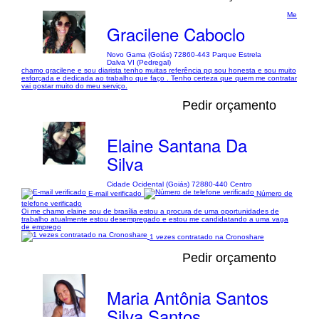
Me
Gracilene Caboclo
Novo Gama (Goiás) 72860-443 Parque Estrela
Dalva VI (Pedregal)
chamo gracilene e sou diarista tenho muitas referência pq sou honesta e sou muito
esforçada e dedicada ao trabalho que faço . Tenho certeza que quem me contratar
vai gostar muito do meu serviço.
Pedir orçamento
Elaine Santana Da
Silva
Cidade Ocidental (Goiás) 72880-440 Centro
E-mail verificado
Número de
telefone verificado
Oi me chamo elaine sou de brasília estou a procura de uma oportunidades de
trabalho atualmente estou desempregado e estou me candidatando a uma vaga
de emprego
1 vezes contratado na Cronoshare
Pedir orçamento
Maria Antônia Santos
Silva Santos