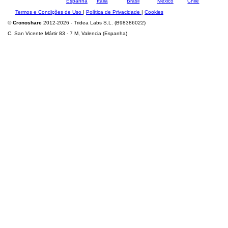
Termos e Condições de Uso
|
Política de Privacidade
|
Cookies
©
Cronoshare
2012-2026 - Tridea Labs S.L. (B98386022)
C. San Vicente Mártir 83 - 7 M, Valencia (Espanha)