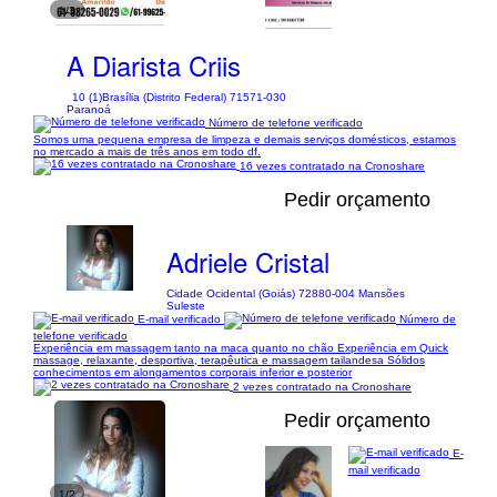
1/3
A Diarista Criis
10 (1)
Brasília (Distrito Federal) 71571-030
Paranoá
Número de telefone verificado
Somos uma pequena empresa de limpeza e demais serviços domésticos, estamos
no mercado a mais de três anos em todo df.
16 vezes contratado na Cronoshare
Pedir orçamento
Adriele Cristal
Cidade Ocidental (Goiás) 72880-004 Mansões
Suleste
E-mail verificado
Número de
telefone verificado
Experiência em massagem tanto na maca quanto no chão Experiência em Quick
massage, relaxante, desportiva, terapêutica e massagem tailandesa Sólidos
conhecimentos em alongamentos corporais inferior e posterior
2 vezes contratado na Cronoshare
Pedir orçamento
E-
mail verificado
1/2