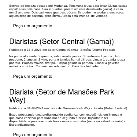
Serviço de limpeza pesada pré-Mudança. Tem muita louça para lavar. Muitas caixas
espalhadas pela casa. São 4 quartos, porém um está desativado (vazio). A casa
tem 2 andares. Dois cachorros grandes, dóceis. Se puder me ajudar a empacotar
alguns itens de cozinha, seria ótimo. A casa está imunda, de verdade.
Peça um orçamento
Diaristas (Setor Central (Gama))
Publicado o 16-8-2023 em Setor Central (Gama) - Brasília (Distrito Federal)
Na ponte alta norte, 2 quartos, sala cozinha juntas. 3 banheiros + sauna , tudo
pequeno, 2 janelas, 2 vitro, porta e janelas frontal blindex. Limpar 1 guarda roupa
por fora. Poucos móveis, tirar pó. , limpar geladeira por fora. Limpar 4 gavetas
armários cozinha . Corrimão escada tirar pó. Casa fica fechada
Peça um orçamento
Diarista (Setor de Mansões Park
Way)
Publicado o 31-10-2024 em Setor de Mansões Park Way - Brasília (Distrito Federal)
Estou procurando uma profissional de confiança, com experiência em limpeza e
que saiba cozinhar para trabalhar de segunda a sexta. Importante ter
disponibilidade para eventuais horas extra como babá (sexta ou sábado a noite) -
Esporadicamente.
Peça um orçamento