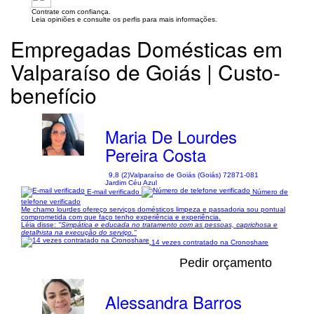
Contrate com confiança.
Leia opiniões e consulte os perfis para mais informações.
Empregadas Domésticas em
Valparaíso de Goiás | Custo-
benefício
Maria De Lourdes
Pereira Costa
9,8 (2)
Valparaíso de Goiás (Goiás) 72871-081
Jardim Céu Azul
E-mail verificado
Número de
telefone verificado
Me chamo lourdes ofereço serviços domésticos limpeza e passadoria sou pontual
comprometida com que faço tenho experiência e experiência.
Léia disse:
"Simpática e educada no tratamento com as pessoas, caprichosa e
detalhista na execução do serviço."
14 vezes contratado na Cronoshare
Pedir orçamento
Alessandra Barros