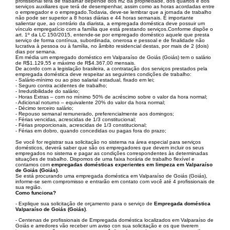
profissional terá de trabalhar depende dos m2 da propriedade, dos quartos e dos
serviços auxiliares que terá de desempenhar, assim como as horas acordadas entre
o empregador e o empregado.Todavia, deve-se lembrar que a jornada de trabalho
não pode ser superior a 8 horas diárias e 44 horas semanais. É importante
salientar que, ao contrário da diarista, a empregada doméstica deve possuir um
vínculo empregatício com a família que está prestando serviços.Conforme dispõe o
art. 1º da LC 150/2015, entende-se por empregado doméstico aquele que presta
serviço de forma contínua, subordinada, onerosa e pessoal e de finalidade não
lucrativa à pessoa ou à família, no âmbito residencial destas, por mais de 2 (dois)
dias por semana.
Em média um empregado doméstico em Valparaíso de Goiás (Goiás) tem o salário
de R$1.129,55 e máximo de R$4.367,00 mensais.
De acordo com a legislação brasileira, a contratação dos serviços prestados pela
empregada doméstica deve respeitar as seguintes condições de trabalho:
- Salário-mínimo ou ao piso salarial estadual, fixado em lei;
- Seguro contra acidentes de trabalho;
- Irredutibilidade do salário;
- Horas Extras – com no mínimo 50% de acréscimo sobre o valor da hora normal;
- Adicional noturno – equivalente 20% do valor da hora normal;
- Décimo terceiro salário;
- Repouso semanal remunerado, preferencialmente aos domingos;
- Férias vencidas, acrescidas de 1/3 constitucional;
- Férias proporcionais, acrescidas de 1/3 constitucional;
- Férias em dobro, quando concedidas ou pagas fora do prazo;
Se você for registrar sua solicitação no sistema na área especial para serviços
domésticos, deverá saber que são os empregadores que devem incluir os seus
empregados no sistema e pagar as condições correspondentes às determinadas
situações de trabalho. Dispomos de uma faixa horária de trabalho flexível e
contamos com
empregadas domésticas experientes em limpeza em Valparaíso
de Goiás (Goiás)
.
Se está procurando uma empregada doméstica em Valparaíso de Goiás (Goiás),
informe-se sem compromisso e entrarão em contato com você até 4 profissionais de
sua região.
Como funciona?
- Explique sua solicitação de orçamento para o serviço de
Empregada doméstica
Valparaíso de Goiás (Goiás)
.
- Centenas de profissionais de Empregada doméstica localizados em Valparaíso de
Goiás e arredores vão receber um aviso con sua solicitação e os que tiverem