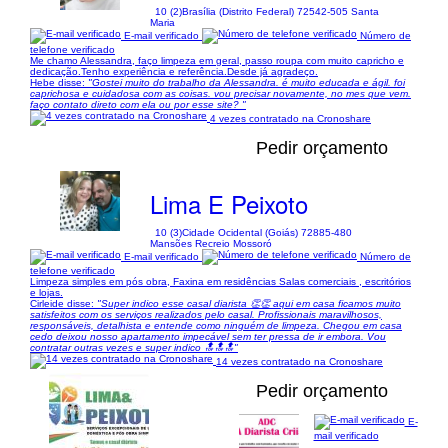
10 (2)
Brasília (Distrito Federal) 72542-505 Santa
Maria
E-mail verificado
Número de
telefone verificado
Me chamo Alessandra, faço limpeza em geral, passo roupa com muito capricho e
dedicação.Tenho experiência e referência.Desde já agradeço.
Hebe disse:
"Gostei muito do trabalho da Alessandra. é muito educada e ágil. foi
caprichosa e cuidadosa com as coisas. vou precisar novamente, no mes que vem.
faço contato direto com ela ou por esse site? "
4 vezes contratado na Cronoshare
Pedir orçamento
Lima E Peixoto
10 (3)
Cidade Ocidental (Goiás) 72885-480
Mansões Recreio Mossoró
E-mail verificado
Número de
telefone verificado
Limpeza simples em pós obra, Faxina em residências Salas comerciais , escritórios
e lojas.
Cirleide disse:
"Super indico esse casal diarista 👏👏 aqui em casa ficamos muito
satisfeitos com os serviços realizados pelo casal. Profissionais maravilhosos,
responsáveis, detalhista e entende como ninguém de limpeza. Chegou em casa
cedo deixou nosso apartamento impecável sem ter pressa de ir embora. Vou
contratar outras vezes e super indico 🔝🔝🔝"
14 vezes contratado na Cronoshare
Pedir orçamento
E-
mail verificado