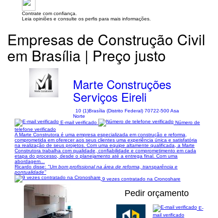
Contrate com confiança.
Leia opiniões e consulte os perfis para mais informações.
Empresas de Construção Civil
em Brasília | Preço justo
Marte Construções
Serviços Eireli
10 (1)
Brasília (Distrito Federal) 70722-500 Asa
Norte
E-mail verificado
Número de
telefone verificado
A Marte Construtora é uma empresa especializada em construção e reforma,
comprometida em oferecer aos seus clientes uma experiência única e satisfatória
na realização de seus projetos. Com uma equipe altamente qualificada, a Marte
Construtora trabalha com qualidade, confiabilidade e comprometimento em cada
etapa do processo, desde o planejamento até a entrega final. Com uma
abordagem...
Ricardo disse:
"Um bom profissional na área de reforma, transparência e
pontualidade"
9 vezes contratado na Cronoshare
Pedir orçamento
E-
mail verificado