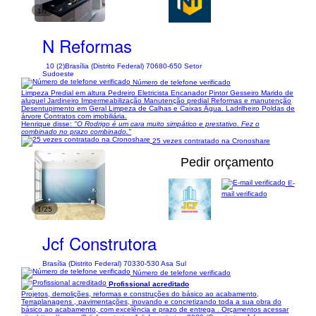
1/7
N Reformas
10 (2)
Brasília (Distrito Federal) 70680-650 Setor
Sudoeste
Número de telefone verificado
Limpeza Predial em altura Pedreiro Eletricista Encanador Pintor Gesseiro Marido de
aluguel Jardineiro Impermeabilização Manutenção predial Reformas e manutenção
Desentupimento em Geral Limpeza de Calhas e Caixas Água. Ladrilheiro Poldas de
árvore Contratos com imobiliária.
Henrique disse:
"O Rodrigo é um cara muito simpático e prestativo. Fez o
combinado no prazo combinado."
25 vezes contratado na Cronoshare
Pedir orçamento
E-
mail verificado
1/25
Jcf Construtora
Brasília (Distrito Federal) 70330-530 Asa Sul
Número de telefone verificado
Profissional acreditado
Projetos, demolições, reformas e construções do básico ao acabamento,
Terraplanagens , pavimentações, inovando e concretizando toda a sua obra do
básico ao acabamento, com excelência e prazo de entrega . Orçamentos acessar