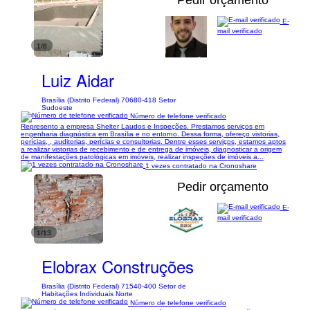
Pedir orçamento
E-
mail verificado
1/8
Luiz Aidar
Brasília (Distrito Federal) 70680-418 Setor
Sudoeste
Número de telefone verificado
Represento a empresa Shelter Laudos e Inspeções. Prestamos serviços em
engenharia diagnóstica em Brasília e no entorno. Dessa forma, ofereço vistorias,
perícias, , auditorias, perícias e consultorias. Dentre esses serviços, estamos aptos
a realizar vistorias de recebimento e de entrega de imóveis, diagnosticar a origem
de manifestações patológicas em imóveis, realizar inspeções de imóveis a...
1 vezes contratado na Cronoshare
Pedir orçamento
E-
mail verificado
1/13
Elobrax Construções
Brasília (Distrito Federal) 71540-400 Setor de
Habitações Individuais Norte
Número de telefone verificado