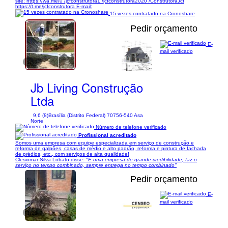
site: https://wa.me/0 /jcfconstrutora1 /jcfconstrutora2020 /ConstrutoraJcf
https://t.me/jcfconstrutora E-mail:
15 vezes contratado na Cronoshare
Pedir orçamento
E-
mail verificado
1/13
Jb Living Construção
Ltda
9,6 (8)
Brasília (Distrito Federal) 70756-540 Asa
Norte
Número de telefone verificado
Profissional acreditado
Somos uma empresa com equipe especializada em serviço de construção e
reforma de galpões, casas de médio e alto padrão, reforma e pintura de fachada
de prédios, etc., com serviços de alta qualidade!
Clesiomar Silva Lobato disse:
"É uma empresa de grande credibilidade, faz o
serviço no tempo combinado, sempre entrega no tempo combinado"
Pedir orçamento
E-
mail verificado
1/21