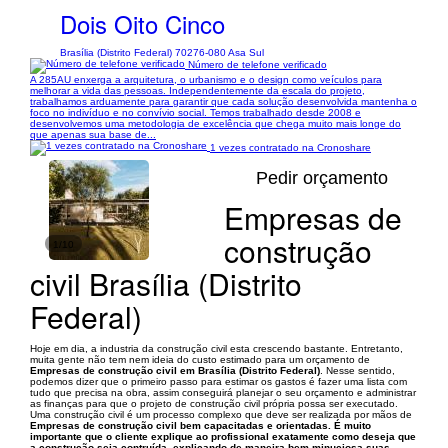
Dois Oito Cinco
Brasília (Distrito Federal) 70276-080 Asa Sul
Número de telefone verificado
A 285AU enxerga a arquitetura, o urbanismo e o design como veículos para
melhorar a vida das pessoas. Independentemente da escala do projeto,
trabalhamos arduamente para garantir que cada solução desenvolvida mantenha o
foco no indivíduo e no convívio social. Temos trabalhado desde 2008 e
desenvolvemos uma metodologia de excelência que chega muito mais longe do
que apenas sua base de...
1 vezes contratado na Cronoshare
Pedir orçamento
Empresas de
construção
1/10
civil Brasília (Distrito
Federal)
Hoje em dia, a industria da construção civil esta crescendo bastante. Entretanto,
muita gente não tem nem ideia do custo estimado para um orçamento de
Empresas de construção civil em Brasília (Distrito Federal)
. Nesse sentido,
podemos dizer que o primeiro passo para estimar os gastos é fazer uma lista com
tudo que precisa na obra, assim conseguirá planejar o seu orçamento e administrar
as finanças para que o projeto de construção civil própria possa ser executado.
Uma construção civil é um processo complexo que deve ser realizada por mãos de
Empresas de construção civil
bem capacitadas e orientadas. É muito
importante que o cliente explique ao profissional exatamente como deseja que
a construção seja contruída, explicando de maneira bem minuciosa suas