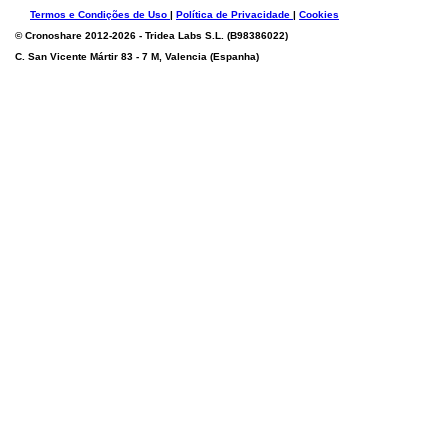
Termos e Condições de Uso
|
Política de Privacidade
|
Cookies
©
Cronoshare
2012-2026 - Tridea Labs S.L. (B98386022)
C. San Vicente Mártir 83 - 7 M, Valencia (Espanha)