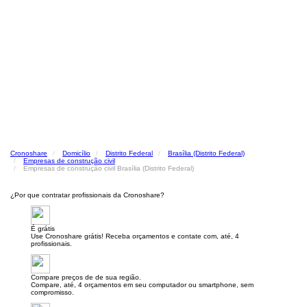
Cronoshare
Domicílio
Distrito Federal
Brasília (Distrito Federal)
Empresas de construção civil
Empresas de construção civil Brasília (Distrito Federal)
¿Por que contratar profissionais da Cronoshare?
É grátis
Use Cronoshare grátis! Receba orçamentos e contate com, até, 4
profissionais.
Compare preços de de sua região.
Compare, até, 4 orçamentos em seu computador ou smartphone, sem
compromisso.