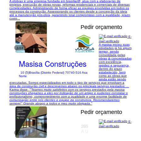
A elobrax é uma empresa fundada em brasília/df, atua com a elaboração de
projetos, execução de obras novas, reformas residenciais e comerciais de diversas
complexidades. Administrando de forma eficaz as equipes envolvidas em todos os
processos da construção. Assessorando os clientes desde a concepção da ideia
até a manutenção pós-obra, garantindo total compromisso com a qualidade, prazo,
custo...
Pedir orçamento
E-
mail verificado
A masisa iniciou suas
1/24
atividades já há algum
tempo, sendo
consolidada pelas
obras já concretizadas
Masisa Construções
com excelência,
rapidez e segurança,
dentro do prazo
estabelecido, bem
10 (5)
Brasília (Distrito Federal) 70740-516 Asa
como as obras que
Norte
ainda estão sendo
executadas. Somos especializados em todo o tipo de serviços que envolvam a
área de construção civil e descrevemos abaixo os principais serviços prestados: ...
Karina disse:
""ficamos muito satisfeitos com os serviços prestados pela masisa
construções chegamos a eles por indicação de um amigo e pudemos constatar o
profissionalismo, comprometimento com a qualidade e uma enorme facilidade de
comunicação entre nós clientes e equipe da construtora. Recomendaremos
sempre!" Grande abraço a todos e meu muito obrigada."
Pedir orçamento
E-
mail verificado
1/10