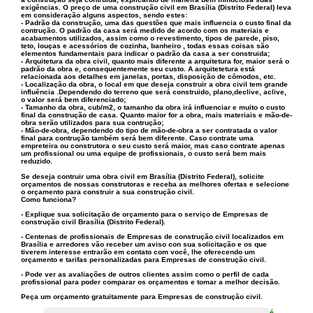
exigências. O preço de uma construção civil em Brasília (Distrito Federal) leva
em consideração alguns aspectos, sendo estes:
- Padrão da construção, uma das questões que mais influencia o custo final da
contrução. O padrão da casa será medido de acordo com os materiais e
acabamentos utilizados, assim como o revestimento, tipos de parede, piso,
teto, louças e acessórios de cozinha, banheiro , todas essas coisas são
elementos fundamentais para indicar o padrão da casa a ser construida;
- Arquitetura da obra civil, quanto mais diferente a arquitetura for, maior será o
padrão da obra e, consequentemente seu custo. A arquitetetura está
relacionada aos detalhes em janelas, portas, disposição de cômodos, etc.
- Localização da obra, o local em que deseja construir a obra civil tem grande
influência .Dependendo do terreno que será construido, plano,declive, aclive,
o valor será bem diferenciado;
- Tamanho da obra, cub/m2, o tamanho da obra irá influenciar e muito o custo
final da construção de casa. Quanto maior for a obra, mais materiais e mão-de-
obra serão utilizados para sua contrução;
- Mão-de-obra, dependendo do tipo de mão-de-obra a ser contratada o valor
final para contrução também será bem diferente. Caso contrate uma
empreteira ou construtora o seu custo será maior, mas caso contrate apenas
um profissional ou uma equipe de profissionais, o custo será bem mais
reduzido.
Se deseja contruir uma obra civil em Brasília (Distrito Federal), solicite
orçamentos de nossas construtoras e receba as melhores ofertas e selecione
o orçamento para construir a sua construção civil.
Como funciona?
- Explique sua solicitação de orçamento para o serviço de
Empresas de
construção civil Brasília (Distrito Federal)
.
- Centenas de profissionais de Empresas de construção civil localizados em
Brasília e arredores vão receber um aviso con sua solicitação e os que
tiverem interesse entrarão em contato com você, lhe oferecendo um
orçamento e tarifas personalizadas para Empresas de construção civil.
- Pode ver as avaliações de outros clientes assim como o perfil de cada
profissional para poder comparar os orçamentos e tomar a melhor decisão.
Peça um orçamento gratuitamente para
Empresas de construção civil
.
é