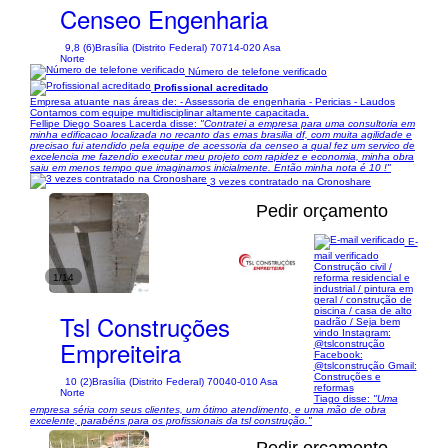
Censeo Engenharia
9,8 (6)
Brasília (Distrito Federal) 70714-020 Asa
Norte
Número de telefone verificado
Profissional acreditado
Empresa atuante nas áreas de: - Assessoria de engenharia - Pericias - Laudos
Contamos com equipe multidisciplinar altamente capacitada.
Fellipe Diego Soares Lacerda disse:
"Contratei a empresa para uma consultoria em
minha edificacao localizada no recanto das emas brasilia df, com muita agilidade e
precisao fui atendido pela equipe de acessoria da censeo a qual fez um servico de
excelencia me fazendio executar meu projeto com rapidez e economia, minha obra
saiu em menos tempo que imaginamos inicialmente. Então minha nota é 10 !"
3 vezes contratado na Cronoshare
Pedir orçamento
E-
mail verificado
Construção civil /
1/14
reforma residencial e
industrial / pintura em
geral / construção de
piscina / casa de alto
Tsl Construções
padrão / Seja bem
vindo Instagram:
Empreiteira
@tslconstrução
Facebook:
@tslconstrução Gmail:
Construções e
10 (2)
Brasília (Distrito Federal) 70040-010 Asa
reformas
Norte
Tiago disse:
"Uma
empresa séria com seus clientes, um ótimo atendimento, e uma mão de obra
excelente, parabéns para os profissionais da tsl construção."