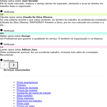
Adriely opina sobre
José Geraldo
:
Ele foi muito educado, realizou o serviço dentro do esperado, deixando o local ao término do
trabalho limpo e organizado.
Verificada
CR
Cláudia opina sobre
Claudia Da Silva Oliveira
:
Só uma palavra resume o que estou sentindo, ao término do trabalho do profissional contratado
(Cláudia da Silva Oliveira): GRATIDÃO!!! Primeiro a Deus, por ter nos colocado em contato e a
ele,...
Verificada
WA
Walter opina sobre
George
:
Um Profissional que garante a qualidade do serviço. E também na organização e na limpeza.
Verificada
LA
Laerte opina sobre
Adilson Jose
:
Ótimo profissional, pontual, fez um excelente trabalho, inclusive indo além do contratado.
Recomendo
Verificada
Serviços relacionados
Pintar apartamento
Pintores
Pintura de fachada
Pintura de quartos
Instalação de papel de parede
Alisar paredes
Pintar garagem
Desenhos em paredes
Pintar casa
Pintura de salas