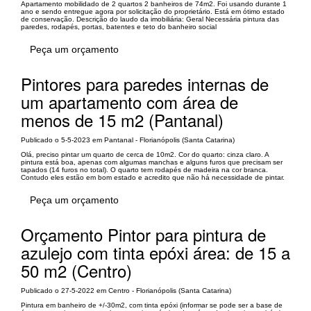
Apartamento mobilidado de 2 quartos 2 banheiros de 74m2. Foi usando durante 1
ano e sendo entregue agora por solicitação do proprietário. Está em ótimo estado
de conservação. Descrição do laudo da imobiliária: Geral Necessária pintura das
paredes, rodapés, portas, batentes e teto do banheiro social
Peça um orçamento
Pintores para paredes internas de
um apartamento com área de
menos de 15 m2 (Pantanal)
Publicado o 5-5-2023 em Pantanal - Florianópolis (Santa Catarina)
Olá, preciso pintar um quarto de cerca de 10m2. Cor do quarto: cinza claro. A
pintura está boa, apenas com algumas manchas e alguns furos que precisam ser
tapados (14 furos no total). O quarto tem rodapés de madeira na cor branca.
Contudo eles estão em bom estado e acredito que não há necessidade de pintar.
Peça um orçamento
Orçamento Pintor para pintura de
azulejo com tinta epóxi área: de 15 a
50 m2 (Centro)
Publicado o 27-5-2022 em Centro - Florianópolis (Santa Catarina)
Pintura em banheiro de +/-30m2, com tinta epóxi (informar se pode ser a base de