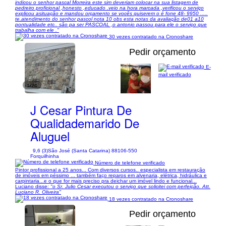
indicou o senhor pascal Morreira este sim deveriam colocar na sua listagem de
pedreiro proficional ,honesto ,educado .veio na hora marcada ,verificou o serviço
explicou asituação e mandou orçamento se vocês quiserem o é fone 48- 9950 .....
te.atendimento do senhor pascol nota 10 obs esta notas da avaliação de01 a10
pontualidade etc.. são pa ser PASCOAL ,o antonio passou para ele o serviço que
trabalha com ele ."
30 vezes contratado na Cronoshare
Pedir orçamento
E-
mail verificado
1/24
J Cesar Pintura De
Qualidademarido De
Aluguel
9,6 (3)
São José (Santa Catarina) 88106-550
Forquilhinha
Número de telefone verificado
Pintor profissional a 25 anos... Com diversos cursos.. especialista em restauração
de imóveis em péssimo ... também faço reparos em alvenaria, elétrica, hidráulica e
carpintaria...e o que for mais preciso pra deichar um imóvel lindo e funcional...
Luciano disse:
"o Sr. Julio Cesar executou o serviço que solicitei com perfeição. Att.
Luciano R. Oliveira"
18 vezes contratado na Cronoshare
Pedir orçamento