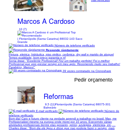
mail verificado
1/37
Marcos A Cardoso
10 (7)
| Florianópolis (Santa Catarina) 88032-143 Saco
Grande
Número de telefone verificado
Responde rápidamente
Pintura, eletrica, hidráulica, piso vinilico, cerâmica, dry wall e marido de aluguel
Temos qualidade, bom preço garantia e nf
Sonia disse:
"Excelente Profissional! Fez um trabalho perfeito! Foi o.melhor
Profissional que veio prestar serviço em meu apto. Recomendo muito seu trabalho!
Parabéns, Marcos!"
39 vezes contratado na Cronoshare
Pedir orçamento
Reformas
9,5 (11)
Florianópolis (Santa Catarina) 88075-301
Balneário
E-mail verificado
Número de
telefone verificado
Bom dia! Caro e futuro cliente na verdade aprendi a trabalhar no brasil. Mas, me
Profissionalizei mesmo na europa onde morei por 10 anos. Execerndo várias
atividades profissionais dentre elas gesseiro, pintor, azulejista, eletricista, etc,....
Charles disse:
"Bom dia ele ligou e disse que nao poderia fazer o serviço ,mais