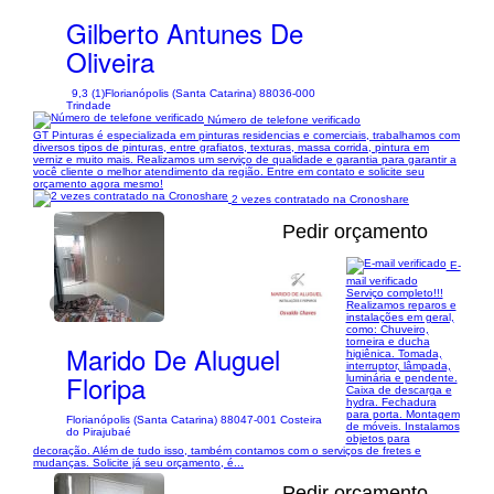
Gilberto Antunes De
Oliveira
9,3 (1)
Florianópolis (Santa Catarina) 88036-000
Trindade
Número de telefone verificado
GT Pinturas é especializada em pinturas residencias e comerciais, trabalhamos com
diversos tipos de pinturas, entre grafiatos, texturas, massa corrida, pintura em
verniz e muito mais. Realizamos um serviço de qualidade e garantia para garantir a
você cliente o melhor atendimento da região. Entre em contato e solicite seu
orçamento agora mesmo!
2 vezes contratado na Cronoshare
Pedir orçamento
E-
mail verificado
Serviço completo!!!
1/11
Realizamos reparos e
instalações em geral,
como: Chuveiro,
torneira e ducha
Marido De Aluguel
higiênica. Tomada,
interruptor, lâmpada,
Floripa
luminária e pendente.
Caixa de descarga e
hydra. Fechadura
para porta. Montagem
Florianópolis (Santa Catarina) 88047-001 Costeira
de móveis. Instalamos
do Pirajubaé
objetos para
decoração. Além de tudo isso, também contamos com o serviços de fretes e
mudanças. Solicite já seu orçamento, é...
Pedir orçamento