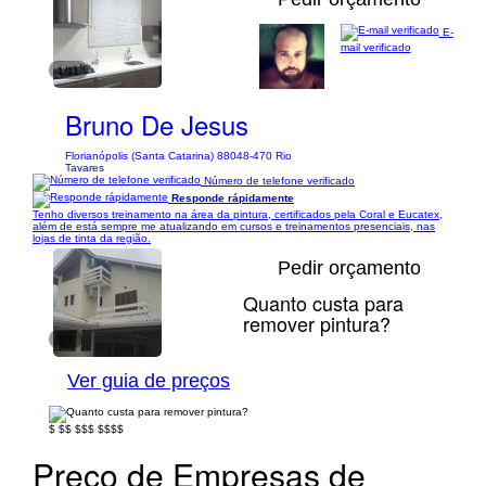
E-
mail verificado
1/11
Bruno De Jesus
Florianópolis (Santa Catarina) 88048-470 Rio
Tavares
Número de telefone verificado
Responde rápidamente
Tenho diversos treinamento na área da pintura, certificados pela Coral e Eucatex,
além de está sempre me atualizando em cursos e treinamentos presenciais, nas
lojas de tinta da região.
Pedir orçamento
Quanto custa para
remover pintura?
1/7
Ver guia de preços
$
$$
$$$
$$$$
Preço de Empresas de