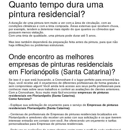
Quanto tempo dura uma
pintura residencial?
A duração de uma pintura tem muito a ver com a área de circulação, com as
condições climáticas e com a tinta comprada. Áreas externas que recebem chuva,
por exemplo, tendem a deteriorar mais rápido do que quartos ou cômodos que
possuem menos visitação.
Com uma tinta de qualidade, uma pintura pode durar até 5 anos.
Mas isso também dependerá da preparação feita antes da pintura, para que não
haja infiltrações ou problemas estruturais.
Onde encontro as melhores
empresas de pinturas residenciais
em Florianópolis (Santa Catarina)?
Se isso é o que está buscando, a Cronoshare é o lugar perfeito para encontrá-las.
Aqui, você recebe até 4 orçamentos de diferentes profissionais de forma gratuita e
sem compromisso algum! Você ainda terá acesso aos seus perfis profissionais para
conhecer mais sobre seus trabalhos e conferir as avaliações de clientes anteriores.
Com a Cronoshare, ficou muito mais fácil encontrar
empresas de pinturas
residenciais em Florianópolis (Santa Catarina)
.
Como funciona?
- Explique sua solicitação de orçamento para o serviço de
Empresas de pinturas
residenciais Florianópolis (Santa Catarina)
.
- Centenas de profissionais de Empresas de pinturas residenciais localizados em
Florianópolis e arredores vão receber um aviso con sua solicitação e os que tiverem
interesse entrarão em contato com você, lhe oferecendo um orçamento e tarifas
personalizadas para Empresas de pinturas residenciais.
- Pode ver as avaliações de outros clientes assim como o perfil de cada profissional