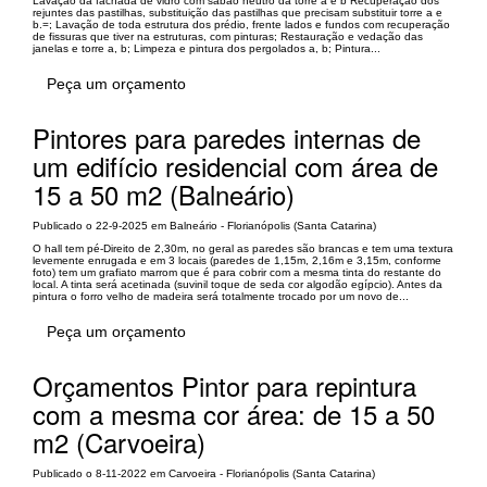
Lavação da fachada de vidro com sabão neutro da torre a e b Recuperação dos
rejuntes das pastilhas, substituição das pastilhas que precisam substituir torre a e
b.=; Lavação de toda estrutura dos prédio, frente lados e fundos com recuperação
de fissuras que tiver na estruturas, com pinturas; Restauração e vedação das
janelas e torre a, b; Limpeza e pintura dos pergolados a, b; Pintura...
Peça um orçamento
Pintores para paredes internas de
um edifício residencial com área de
15 a 50 m2 (Balneário)
Publicado o 22-9-2025 em Balneário - Florianópolis (Santa Catarina)
O hall tem pé-Direito de 2,30m, no geral as paredes são brancas e tem uma textura
levemente enrugada e em 3 locais (paredes de 1,15m, 2,16m e 3,15m, conforme
foto) tem um grafiato marrom que é para cobrir com a mesma tinta do restante do
local. A tinta será acetinada (suvinil toque de seda cor algodão egípcio). Antes da
pintura o forro velho de madeira será totalmente trocado por um novo de...
Peça um orçamento
Orçamentos Pintor para repintura
com a mesma cor área: de 15 a 50
m2 (Carvoeira)
Publicado o 8-11-2022 em Carvoeira - Florianópolis (Santa Catarina)