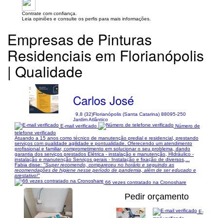
Contrate com confiança.
Leia opiniões e consulte os perfis para mais informações.
Empresas de Pinturas
Residenciais em Florianópolis
| Qualidade
Carlos José
9,8 (32)
Florianópolis (Santa Catarina) 88095-250
Jardim Atlântico
E-mail verificado
Número de
telefone verificado
Atuando a 15 anos como técnico de manutenção predial e residencial, prestando
serviços com qualidade agilidade e pontualidade. Oferecendo um atendimento
profissional e familiar, comprometimento em solucionar o seu problema, dando
garantia dos serviços prestados Elétrica - instalação e manutenção, HIdráulico -
instalação e manutenção Serviços gerais - Instalação e fixação de diversos,...
Fabia disse:
"Super recomendo, compareceu no horário e seguindo as
recomendações de higiene nesse período de pandemia, além de ser educado e
prestativo!"
66 vezes contratado na Cronoshare
Pedir orçamento
E-