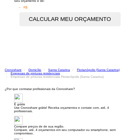
Seu orçamento é de:
– R$
Cronoshare
Domicílio
Santa Catarina
Florianópolis (Santa Catarina)
Empresas de pinturas residenciais
Empresas de pinturas residenciais Florianópolis (Santa Catarina)
¿Por que contratar profissionais da Cronoshare?
É grátis
Use Cronoshare grátis! Receba orçamentos e contate com, até, 4
profissionais.
Compare preços de de sua região.
Compare, até, 4 orçamentos em seu computador ou smartphone, sem
compromisso.