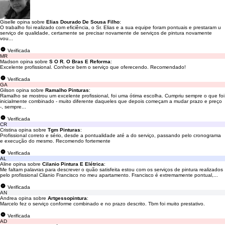
Giselle opina sobre
Elias Dourado De Sousa Filho
:
O trabalho foi realizado com eficiência, o Sr. Elias e a sua equipe foram pontuais e prestaram u
serviço de qualidade, certamente se precisar novamente de serviços de pintura novamente
vou...
Verificada
MR
Madson opina sobre
S O R. O Bras E Reforma
:
Excelente profissional. Conhece bem o serviço que oferecendo. Recomendado!
Verificada
GA
Gilson opina sobre
Ramalho Pinturas
:
Ramalho se mostrou um excelente profissional, foi uma ótima escolha. Cumpriu sempre o que foi
inicialmente combinado - muito diferente daqueles que depois começam a mudar prazo e preço
-, sempre...
Verificada
CR
Cristina opina sobre
Tgm Pinturas
:
Profissional correto e sério, desde a pontualidade até a do serviço, passando pelo cronograma
e execução do mesmo. Recomendo fortemente
Verificada
AL
Aline opina sobre
Cilanio Pintura E Elétrica
:
Me faltam palavras para descrever o quão satisfeita estou com os serviços de pintura realizados
pelo profissional Cilanio Francisco no meu apartamento. Francisco é extremamente pontual,...
Verificada
AN
Andrea opina sobre
Artgessopintura
:
Marcelo fez o serviço conforme combinado e no prazo descrito. Tbm foi muito prestativo.
Verificada
AD