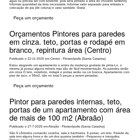
água ou precisa ser com solvente, pois será pintado a área do chuveiro também).
Informar quantidad da tinta necessária. Informar valor separado para retirada e
colocação de pia (de coluna) e vaso sanitário. Grata
Peça um orçamento
Orçamentos Pintores para paredes
em cinza. teto, portas e rodapé em
branco, repintura área (Centro)
Publicado o 22-11-2020 em Centro - Florianópolis (Santa Catarina)
Estou alugando um apartamento e antes da mudança gostaria de pinta-Lo, o
mesmo já possui alguns móveis mas são de fácil movimentação. As paredes serão
em cinza O teto, rodaforro, rodapé e portas serão na cor branca. Apartamento com
piso de taco, e 56m2, são no total 5 peças a serem pintadas.
Peça um orçamento
Pintor para paredes internas, teto,
portas de um apartamento com área
de mais de 100 m2 (Abraão)
Publicado o 27-7-2026 em Abraão - Florianópolis (Santa Catarina)
São 9 cômodos contando cozinha, sala e banheiros. 6 portas, um teto. Parede da
sala tem alguns furos e de um dos quartos também - Pequenos e tranquilos.
Pintura em si não está ruim, mas precisa refazer para entrega da imobiliária.