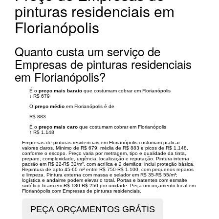
pinturas residenciais em
Florianópolis
Quanto custa um serviço de
Empresas de pinturas residenciais
em Florianópolis?
É o
preço mais barato
que costumam cobrar em Florianópolis
↓
R$ 679
O
preço médio
em Florianópolis é de
R$ 883
É o
preço mais caro
que costumam cobrar em Florianópolis
↑
R$ 1.148
Empresas de pinturas residenciais em Florianópolis costumam praticar
valores claros. Mínimo de R$ 679, média de R$ 883 e picos de R$ 1.148,
conforme o escopo. Preço varia por metragem, tipo e qualidade da tinta,
preparo, complexidade, urgência, localização e reputação. Pintura interna
padrão em R$ 22-R$ 32/m², com acrílica e 2 demãos; inclui proteção básica.
Repintura de apto 45-60 m² entre R$ 750-R$ 1.100, com pequenos reparos
e limpeza. Pintura externa com massa e selador em R$ 35-R$ 55/m²;
logística e andaime podem elevar o total. Portas e batentes com esmalte
sintético ficam em R$ 180-R$ 250 por unidade. Peça um orçamento local em
Florianópolis com Empresas de pinturas residenciais.