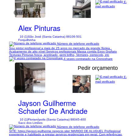
E-
mail verificado
1/13
Alex Pinturas
10 (1)
São José (Santa Catarina) 88106-501
Forquilhinha
Número de telefone verificado
Sou pintor profissional a mais de 25 anos no mercado da grande floripa .
Acabamento de alto nível Serviços profissionais Massa corrida Epox Grafiato
Texturas Pinturas fosca, acetinado ,semi brilho, Vernizes, osmocolo, etc
4 vezes contratado na Cronoshare
Pedir orçamento
E-
mail verificado
1/8
Jayson Guilherme
Schaefer De Andrade
10 (1)
Florianópolis (Santa Catarina) 88045-400
Saco dos Limões
Número de telefone verificado
SITE: https://jayson-guilherme.negocio.site/ MARIDO DE ALUGUEL Profissional
experiente e habilitado a prestar serviços residenciais em geral. Com referências,