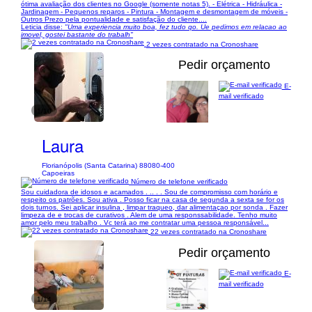
ótima avaliação dos clientes no Google (somente notas 5). - Elétrica - Hidráulica -
Jardinagem - Pequenos reparos - Pintura - Montagem e desmontagem de móveis -
Outros Prezo pela pontualidade e satisfação do cliente....
Leticia disse:
"Uma experiencia muito boa, fez tudo qo. Ue pedimos em relacao ao
imovel, gostei bastante do trabalh"
2 vezes contratado na Cronoshare
Pedir orçamento
E-
mail verificado
1/10
Laura
Florianópolis (Santa Catarina) 88080-400
Capoeiras
Número de telefone verificado
Sou cuidadora de idosos e acamados . .. . . Sou de compromisso com horário e
respeito os patrões. Sou ativa . Posso ficar na casa de segunda a sexta se for os
dois turnos. Sei aplicar insulina , limpar traqueo, dar alimentaçao por sonda . Fazer
limpeza de e trocas de curativos . Alem de uma responssabilidade. Tenho muito
amor pelo meu trabalho . Vc terá ao me contratar uma pessoa responsável...
22 vezes contratado na Cronoshare
Pedir orçamento
E-
mail verificado
1/14