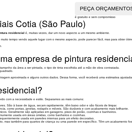
é gratuito e sem compromisso
ais Cotia (São Paulo)
ntura residencial
é, muitas vezes, dar um novo aspecto a um mesmo ambiente.
 muito tempo vendo aquele lugar com o mesmo aspecto, pode parecer fácil, mas para obter óti
o.
uma empresa de pintura residenci
 tamanho da área a ser pintada, o tipo de tinta escolhida até a mão de obra contratada.
 quadrado.
metragem aproximada e alguns outros dados. Dessa forma, você receberá uma estimativa ajustada
esidencial?
acordo com a necessidade e estilo. Separamos as mais comuns:
iores. São à base de água, secam rapidamente, têm baixo odor e são fáceis de limpar.
tência, como portas, janelas, rodapés e móveis. São duráveis e com acabamento mais brilhante.
micos. Geralmente são aplicadas em garagens, pisos de porão, cozinhas e banheiros.
É comumente usada em áreas úmidas, como banheiros e cozinhas.
É frequentemente usada em paredes internas para um efeito decorativo.
nato, mas também para quartos de criança ou uma parede em específico. Têm um acabamento fosc