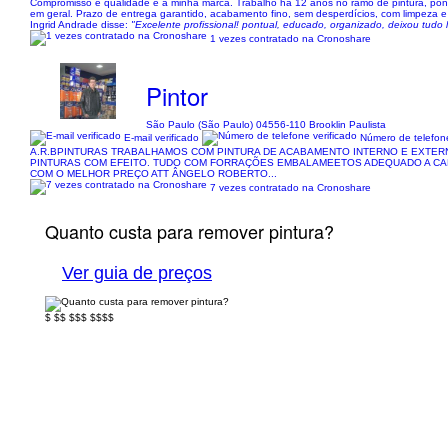
Compromisso e qualidade é a minha marca. Trabalho há 12 anos no ramo de pintura, pontu
em geral. Prazo de entrega garantido, acabamento fino, sem desperdícios, com limpeza e
Ingrid Andrade disse:
"Excelente profissional! pontual, educado, organizado, deixou tudo
1 vezes contratado na Cronoshare
Pintor
São Paulo (São Paulo) 04556-110 Brooklin Paulista
E-mail verificado
Número de telefone
A.R.BPINTURAS TRABALHAMOS COM PINTURA DE ACABAMENTO INTERNO E EXTERN
PINTURAS COM EFEITO. TUDO COM FORRAÇÕES EMBALAMEETOS ADEQUADO A CAD
COM O MELHOR PREÇO ATT ÂNGELO ROBERTO...
7 vezes contratado na Cronoshare
Quanto custa para remover pintura?
Ver guia de preços
$
$$
$$$
$$$$