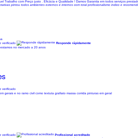
l Trabalho com Preço justo . Eficácia e Qualidade ! Damos Garantia em todos serviços prestad
ativas pintou todos ambientes externos e internos com total profissionalismo indico e recomend
sa
 verificado
Responde rápidamente
já estamos no mercado a 20 anos
es
 verificado
m gerais e no ramo civil como textuta grafiato massa corrida pinturas em geral
 verificado
Profissional acreditado