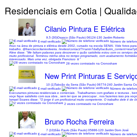
Residenciais em Cotia | Qualid
Cilanio Pintura E Elétrica
9,5 (30)
Osasco (São Paulo) 06124-130 Jardim Roberto
E-mail verificado
Número de telefone
Atuo na área de pintura e elétrica desde 2002, cursado na escola SENAI. Vide fotos p
trabalho. @franciscocilaniooliveira. /invites/contact/?i=antn7da8y0ac&utm_content=rew7p
Aline disse:
"Me faltam palavras para descrever o quão satisfeita estou com os serviços d
muito profissional. Terminou minha obra no tempo programado, com acabamento formidável
interessado. Mais uma vez, obrigada Francisco ☺️"
28 vezes contratado na Cronoshare
New Print Pinturas E Serviç
10 (1)
Taboão da Serra (São Paulo) 06774-240 Jardim Santa Cr
E-mail verificado
Número de telefone
Executamos pinturas residenciais e comerciais . Trabalhamos com grafiato e texturas ,
voçe fique satisfeito com sua obra , sem ter que se preocupar , nos fazemos isso pra voç
Ismael Soares disse:
"O jorge é um profissional muito competente. O trabalho dele é de 
2 vezes contratado na Cronoshare
Bruno Rocha Ferreira
7 (10)
São Paulo (São Paulo) 05886-120 Jardim Dom José
E-mail verificado
Número de telefone