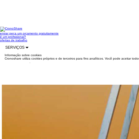
entrar
peça um orçamento gratuitamente
é um profissional?
ofertas de trabalho
SERVIÇOS
Informação sobre cookies
Cronoshare utiliza cookies próprios e de terceiros para fins analíticos. Você pode aceitar to
mais informações
.