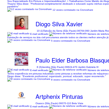
Sou Especializado Em Pintura e Impermeabilização!. • Trabalhamos Como Marido de Alugue
Thayne Silva disse:
"Profissional completamente dedicado e educado supriu minhas expect
parabéns"
12 vezes contratado na Cronoshare
Diogo Silva Xavier
10 (1)
Taboão da Serra (São Paulo) 06764-060 Jardim Maria Ro
E-mail verificado
Número de telefone
Prestação de serviços na ária civil procuramos atende todos os clientes melhor atenção 
5 vezes contratado na Cronoshare
Paulo Elder Barbosa Blasqu
8 (3)
Jandira (São Paulo) 06624-470 Jardim Gabriela III
E-mail verificado
Número de telefone
Tenho experiência em pinturas industriais como pinturas a revolver reformas de máquinas e
Diogo disse:
"Excelente profissional, organizado, pontual, educado, super recomendo."
8 vezes contratado na Cronoshare
Artphenix Pinturas
Osasco (São Paulo) 06070-110 Bela Vista
E-mail verificado
Número de telefone