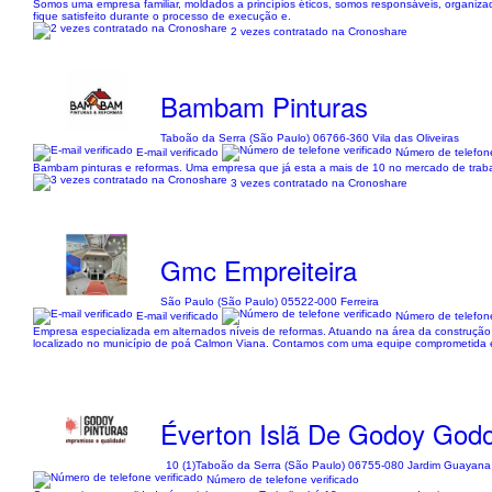
Somos uma empresa familiar, moldados a princípios éticos, somos responsáveis, organizad
fique satisfeito durante o processo de execução e.
2 vezes contratado na Cronoshare
Bambam Pinturas
Taboão da Serra (São Paulo) 06766-360 Vila das Oliveiras
E-mail verificado
Número de telefone
Bambam pinturas e reformas. Uma empresa que já esta a mais de 10 no mercado de trabal
3 vezes contratado na Cronoshare
Gmc Empreiteira
São Paulo (São Paulo) 05522-000 Ferreira
E-mail verificado
Número de telefone
Empresa especializada em alternados níveis de reformas. Atuando na área da construção Ci
localizado no município de poá Calmon Viana. Contamos com uma equipe comprometida e e
Éverton Islã De Godoy God
10 (1)
Taboão da Serra (São Paulo) 06755-080 Jardim Guayana
Número de telefone verificado