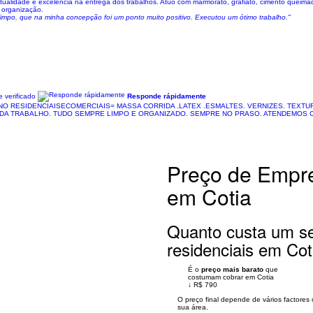
alidade e excelência na entrega dos trabalhos. Atuo com marmorato, grafiato, cimento queimad
 organização.
 limpo, que na minha concepção foi um ponto muito positivo. Executou um ótimo trabalho."
 verificado
Responde rápidamente
O RESIDENCIAISECOMERCIAIS= MASSA CORRIDA .LATEX .ESMALTES. VERNIZES. TEXTU
A TRABALHO. TUDO SEMPRE LIMPO E ORGANIZADO. SEMPRE NO PRASO. ATENDEMOS CA
Preço de Empre
em Cotia
Quanto custa um se
residenciais em Cot
É o
preço mais barato
que
costumam cobrar em Cotia
↓
R$ 790
O preço final depende de vários factore
sua área.