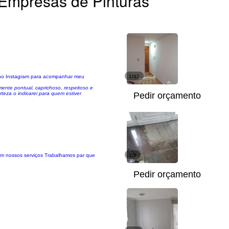
Empresas de Pinturas
m no Instagram para acompanhar meu
1/42
mente pontual, caprichoso, respeitoso e
teza o indicarei para quem estiver
Pedir orçamento
 em nossos serviços Trabalhamos par que
1/9
Pedir orçamento