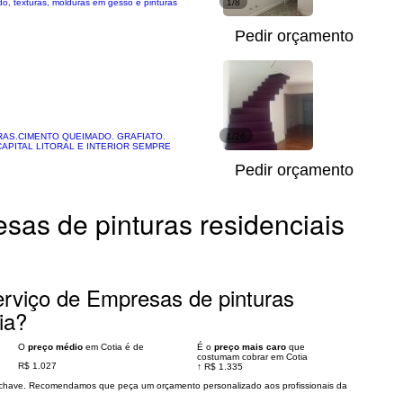
o, texturas, molduras em gesso e pinturas
1/8
Pedir orçamento
RAS.CIMENTO QUEIMADO. GRAFIATO.
1/26
PITAL LITORAL E INTERIOR SEMPRE
Pedir orçamento
sas de pinturas residenciais
rviço de Empresas de pinturas
ia?
O
preço médio
em Cotia é de
É o
preço mais caro
que
costumam cobrar em Cotia
R$ 1.027
↑
R$ 1.335
s chave. Recomendamos que peça um orçamento personalizado aos profissionais da