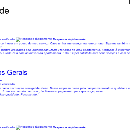
ade
 verificado
Responde rápidamente
ara conhecer um pouco do meu serviço. Caso tenha interesse,entrar em contato. Siga-me també
bn
e pintura realizados pelo profissional Cilanio Francisco no meu apartamento. Francisco é extrema
 e todo zelo com os móveis do apartamento. Estou super satisfeita com seus serviços e com cer
os Gerais
uz
 verificado
 bem como decoração com gel de efeito. Nossa empresa presa pelo comprometimento e qualidade
e . Entre em contato conosco , facilitamos o pagamento para que voçe possa...
ótimo qualidade. Recomendo."
 verificado
Responde rápidamente