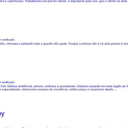
os e caprichosos. Trabalhamos em prol do cliente, é importante para nós, que o cliente se sin
 verificado
ho, reformas e pintando toda a grande são paulo. Porque a pintura não é só uma pintura é uma
 verificado
vil, Elétrica residêncial, pintura, cerâmica e porcelanato. Estamos atuando em toda região de Sã
specializada, oferecemos serviços de excelência, melhor preço e orçamento rápido....
oy