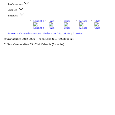
Profissionais
Clientes
Empresa
Espanha
Itália
Brasil
México
Chile
Termos e Condições de Uso
|
Política de Privacidade
|
Cookies
©
Cronoshare
2012-2026 - Tridea Labs S.L. (B98386022)
C. San Vicente Mártir 83 - 7 M, Valencia (Espanha)