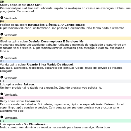
SH
Shirley opina sobre
Base Civil
:
Profissional pontual, honesto, eficiente, rápido na avaliação do caso e na execução. Cobrou um
preço justo. Recomendo!
Verificada
FM
Fabíola opina sobre
Instalações Elétrica E Ar Condicionado
:
O profissional educado, uniformizado, me passou o orçamento. Não tenho nada a reclamar.
Verificada
GI
Gicelma opina sobre
Desinfet Desentupidora E Serviços Me
:
A empresa realizou um excelente trabalho, utilizando materiais de qualidade e garantindo um
resultado final eficiente. O profissional Almir se destacou pela atenção e clareza, explicando
todo o...
Verificada
VJ
Vanda opina sobre
Ricardo Silva Marido De Aluguel
:
Educado, atencioso, respeitoso, esclarecedor, pontual. Gostei muito do serviço do Ricardo.
Obrigada!
Verificada
LU
Luiz opina sobre
Jakson
:
Um bom proficional, e rápido na execução. Quando precisar vou solicita- lo.
Verificada
BE
Betty opina sobre
Encanador
:
Fez um excelente trabalho. Foi ordeiro, organizado, rápido e super eficiente. Deixou o local
super limpo após concluir o serviço. Com certeza sempre que precisar vou procurar ter o
atendimento dele.
Verificada
LB
Lívia opina sobre
Vx Climatização
:
Muito correto, tem domínio da técnica necessária para fazer o serviço. Muito bom!