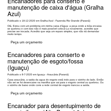
Encanadores para conserto e
manutenção de caixa d'água (Gralha
Azul)
Publicado o 18-12-2020 em Gralha Azul - Fazenda Rio Grande (Paraná)
Olá, Estou com um problema em minha caixa d'água: a peça onde a bóia encaixa
se quebrou e com isso não é mais possível colocá-La novamente, acredito que
precise ser trocada. Acredito que seja um reparo simples, que não irá demandar
muito tempo.
Peça um orçamento
Encanadores para conserto e
manutenção de esgoto/fossa
(Iguaçu)
Publicado o 8-7-2020 em Iguaçu - Araucária (Paraná)
Casa araucária, a saida da agua do esgoto está indo para o vizinho do lado. Então
não sei se foi desencaixe na manilha que vai para o esgoto central ou quebrou. Ou
o vizinho de baixo onde corre a rede central de esgoto trancou a saída.
Peça um orçamento
Encanador para desentupimento de