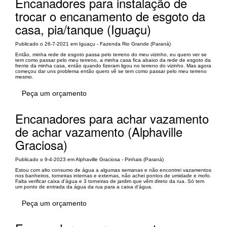
Encanadores para instalação de
trocar o encanamento de esgoto da
casa, pia/tanque (Iguaçu)
Publicado o 26-7-2021 em Iguaçu - Fazenda Rio Grande (Paraná)
Então, minha rede de esgoto passa pelo terreno do meu vizinho, eu quero ver se
tem como passar pelo meu terreno, a minha casa fica abaixo da rede de esgoto da
frente da minha casa, então quando fizeram ligou no terreno do vizinho. Mas agora
começou dar uns problema então quero vê se tem como passar pelo meu terreno
mesmo.
Peça um orçamento
Encanadores para achar vazamento
de achar vazamento (Alphaville
Graciosa)
Publicado o 9-4-2023 em Alphaville Graciosa - Pinhais (Paraná)
Estou com alto consumo de água a algumas semanas e não encontrei vazamentos
nos banheiros, torneiras internas e externas, não achei pontos de umidade e mofo.
Falta verificar caixa d'água e 3 torneiras de jardim que vêm direto da rua. Só tem
um ponto de entrada da água da rua para a caixa d'água.
Peça um orçamento