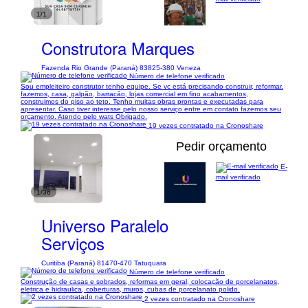
1/1
Construtora Marques
Fazenda Rio Grande (Paraná) 83825-380 Veneza
Número de telefone verificado
Sou empleiteiro construtor tenho equipe. Se vc está precisando construir, reformar.
fazemos, casa, galpão, barracão, lojas comercial em fino acabamentos,
construimos do piso ao teto. Tenho muitas obras prontas e executadas para
apresentar. Caso tiver interesse pelo nosso serviço entre em contato fazemos seu
orçamento. Atendo pelo wats Obrigado.
19 vezes contratado na Cronoshare
Pedir orçamento
E-
mail verificado
1/36
Universo Paralelo
Serviços
Curitiba (Paraná) 81470-470 Tatuquara
Número de telefone verificado
Construção de casas e sobrados, reformas em geral, colocação de porcelanatos,
eletrica e hidraulica, coberturas, muros, cubas de porcelanato polido.
2 vezes contratado na Cronoshare