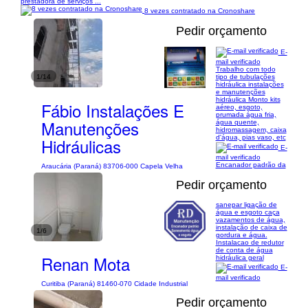
prestadora de serviços ...
8 vezes contratado na Cronoshare
Pedir orçamento
E-
mail verificado
Trabalho com todo
1/14
tipo de tubulações
hidráulica instalações
e manutenções
hidráulica Monto kits
Fábio Instalações E
aéreo, esgoto,
prumada água fria,
Manutenções
água quente,
hidromassagem, caixa
d'água, pias vaso, etc
Hidráulicas
E-
mail verificado
Encanador padrão da
Araucária (Paraná) 83706-000 Capela Velha
Pedir orçamento
sanepar ligação de
água e esgoto caça
vazamentos de água,
instalação de caixa de
1/6
gordura e água.
Instalacao de redutor
de conta de água
Renan Mota
hidráulica geral
E-
mail verificado
Curitiba (Paraná) 81460-070 Cidade Industrial
Pedir orçamento