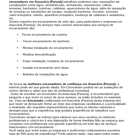
encanadores em Araucária (Paraná)
trabalham podemos citar: reparações de
canalizações como água, desobstrução, rachaduras, vazamentos, calhas,
torneiras, banheiros, cozinhas, caldeiras, aquecedores de água, além de reparação
de torneiras ou tubulações de escape, mudando banheira, chuveiro, torneiras
,ralos entupidos, odores, aparelhos entupidos, mudança de caldeiras e radiadores,
etc.
Somos expertos em encanamento de todo tipo, para particulares e empresas em
Araucária (Paraná). Os serviços mais comuns relacionados aos serviços de
encanamento são:
-Trocar encanamento da cozinha
- Trocar encanamento do banheiro
- Revisar instalação de encanamento
- Realizar descalcificação
- Fazer instalação completa de encanamento
- Instalar encanamento sem obras
- Boletins de instalações de água
Se busca
os melhores encanadores de confiança em Araucária (Paraná)
, a
internet pode ser sua grande aliada. Em Cronoshare poderá ver as avaliações de
outros clientes e saber que tipo de profissional contratará
. Antes de escolher um encanador em Araucária (Paraná), é recomendável que
pergunte o que incluí no preço de seus serviços, se estão incluidos os materiais,
etc. Para ser
Encanador
colaborador em Araucária (Paraná) desta empresa tem
que haver se destacado frente ao resto das empresas candidatas,e a pontualidade
e seriedade são requisitos imprescindíveis que todos os clientes valorizam e
desejam para que a experiência seja positiva (experiência de trabalhos com
encanamento).
Cronoshare sempre se esforça para oferecer aos seus usuários os melhores
profissionais e colocá-los à sua disposição de forma imediata.Não se esqueça que
contamos com profissionais com grande experiência em todo tipo de serviços
relacionados com encanamento.
Você sabia que entre todas as empresas e autônomos colaboradores reunimos
mais de 500 anos de experiência? Pode parecer muito, mas saem todos esses