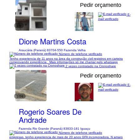
Pedir orçamento
E-
mail verificado
1/8
Dione Martins Costa
Araucária (Paraná) 83704-550 Fazenda Velha
Número de telefone verificado
Tenho experiencia de 11 anos na área da construção civil registros em carteira
comprovando experiência . Mais informações só me chamar pelo whatsapp
2 vezes contratado na Cronoshare
Pedir orçamento
E-
mail verificado
1/24
Rogerio Soares De
Andrade
Fazenda Rio Grande (Paraná) 83833-181 Iguaçu
Número de telefone verificado
empresas. tenho experiencia de mais de 20 anos GFA incorporadora. N amaro