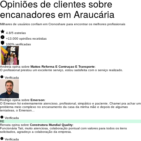
Opiniões de clientes sobre
encanadores em Araucária
Milhares de usuários confiam em Cronoshare para encontrar os melhores profissionais
4.8/5 estrelas
+13.000 opiniões recebidas
100% verificadas
Andreia opina sobre
Mattos Reforma E Contruçao E Transporte
:
O profissional prestou um excelente serviço, estou satisfeita com o serviço realizado.
Verificada
Rodrigo opina sobre
Emerson
:
O Emerson foi extremamente atencioso, profissional, simpático e paciente. Chamei pra achar um
problema meio complexo no encanamento da casa da minha mãe e depois de algumas
tentativas, o Emerson...
Verificada
RE
Renata opina sobre
Construtora Mundial Quality
:
Funcionária Tati, muito atenciosa, colaboração pontual com valores para todos os itens
solicitados, agradeço a colaboração da empresa.
Verificada