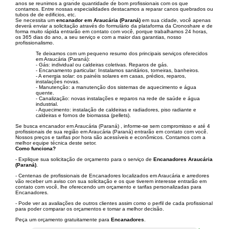
anos se reunimos a grande quantidade de bom profissionais com os que
contamos. Entre nossas especialidades destacamos a reparar canos quebrados ou
tubos de de edificios, etc.
Se necessita um
encanador em Araucária (Paraná)
em sua cidade, você apenas
deverá enviar a solicitação através do formulário da plataforma da Cronoshare e de
forma muito rápida entrarão em contato com você, porque trabalhamos 24 horas,
os 365 dias do ano, a seu serviço e com a maior das garantias, nosso
profissionalismo.
Te deixamos com um pequeno resumo dos principais serviços oferecidos
em Araucária (Paraná):
- Gás: individual ou caldeiras coletivas. Reparos de gás.
- Encanamento particular: Instalamos sanitários, torneiras, banheiros.
- A energia solar: os painéis solares em casas, prédios, reparos,
instalações novas.
- Manutenção: a manutenção dos sistemas de aquecimento e água
quente.
- Canalização: novas instalações e reparos na rede de saúde e água
industrial.
- Aquecimento: instalação de caldeiras e radiadores, piso radiante e
caldeiras e fornos de biomassa (pellets).
Se busca encanador em Araucária (Paraná) , informe-se sem compromisso e até 4
profissionais de sua região em Araucária (Paraná) entrarão em contato com você.
Nossos preços e tarifas por hora são acessíveis e econômicos. Contamos com a
melhor equipe técnica deste setor.
Como funciona?
- Explique sua solicitação de orçamento para o serviço de
Encanadores Araucária
(Paraná)
.
- Centenas de profissionais de Encanadores localizados em Araucária e arredores
vão receber um aviso con sua solicitação e os que tiverem interesse entrarão em
contato com você, lhe oferecendo um orçamento e tarifas personalizadas para
Encanadores.
- Pode ver as avaliações de outros clientes assim como o perfil de cada profissional
para poder comparar os orçamentos e tomar a melhor decisão.
Peça um orçamento gratuitamente para
Encanadores
.