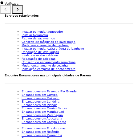
Verificada
Serviços relacionados
Instalar ou mudar aquecedor
Instalar hidrômetro
Reparo de vazamentos
Conserto de máquinas de lavar roupa
Mudar encanamento de banheiro
Instalar ou mudar caixa d´água de banheiro
Reparação de lava-louças
Intalar ou mudar caldeiras
Reparação de caldeiras
Conserto de encanamento sem obras
Mudar encanamento de cozinha
Instalação completa de encanamento
Encontre Encanadores nas principais cidades de Paraná
Encanadores em Fazenda Rio Grande
Encanadores em Curitiba
Encanadores em Colombo
Encanadores em Londrina
Encanadores em Pinhais
Encanadores em Quatro Barras
Encanadores em Mandaguari
Encanadores em Paranaguá
Encanadores em Apucarana
Encanadores em Campo Largo
Encanadores em Foz do Iguaçu
Encanadores em Rolândia
Encanadores em Guaratuba