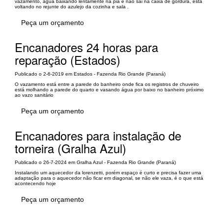
vazamento, agua baixando lentamente na pia e não sai na caixa de gordura, esta
voltando no rejunte do azulejo da cozinha e sala .
Peça um orçamento
Encanadores 24 horas para
reparação (Estados)
Publicado o 2-6-2019 em Estados - Fazenda Rio Grande (Paraná)
O vazamento está entre a parede do banheiro onde fica os registros de chuveiro
está molhando a parede do quarto e vasando água por baixo no banheiro próximo
ao vazo sanitário
Peça um orçamento
Encanadores para instalação de
torneira (Gralha Azul)
Publicado o 26-7-2024 em Gralha Azul - Fazenda Rio Grande (Paraná)
Instalando um aquecedor da lorenzetti, porém espaço é curto e precisa fazer uma
adaptação para o aquecedor não ficar em diagonal, se não ele vaza, é o que está
acontecendo hoje
Peça um orçamento