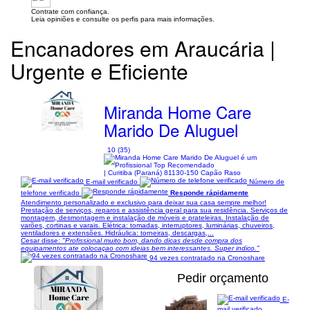
Contrate com confiança.
Leia opiniões e consulte os perfis para mais informações.
Encanadores em Araucária |
Urgente e Eficiente
Miranda Home Care
Marido De Aluguel
10 (35)
| Curitiba (Paraná) 81130-150 Capão Raso
E-mail verificado
Número de
telefone verificado
Responde rápidamente
Atendimento personalizado e exclusivo para deixar sua casa sempre melhor!
Prestação de serviços, reparos e assistência geral para sua residência. Serviços de
montagem, desmontagem e instalação de móveis e prateleiras. Instalação de
varões, cortinas e varais. Elétrica: tomadas, interruptores, luminárias, chuveiros,
ventiladores e extensões. Hidráulica: torneiras, descargas,...
Cesar disse:
"Profissional muito bom, dando dicas desde compra dos
equipamentos ate colocaçao com ideias bem interessantes. Super indico."
94 vezes contratado na Cronoshare
Pedir orçamento
E-
mail verificado