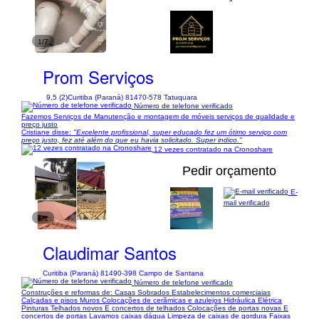
1/7
Prom Serviços
9,5 (2)
Curitiba (Paraná) 81470-578 Tatuquara
Número de telefone verificado
Fazemos Serviços de Manutenção e montagem de móveis serviços de qualidade e
preço justo
Cristiane disse:
"Excelente profissional, super educado fez um ótimo serviço com
preço justo, fez até além do que eu havia solicitado. Super indico."
12 vezes contratado na Cronoshare
Pedir orçamento
E-
mail verificado
1/1
Claudimar Santos
Curitiba (Paraná) 81490-398 Campo de Santana
Número de telefone verificado
Construções e reformas de: Casas Sobrados Estabelecimentos comerciaias
Calçadas e pisos Muros Colocações de cerãmicas e azulejos Hidráulica Elétrica
Pinturas Telhados novos E concertos de telhados Colocações de portas novas E
concertos de portas Lavamos caixas dágua Limpeza de caixas de gordura Faixas