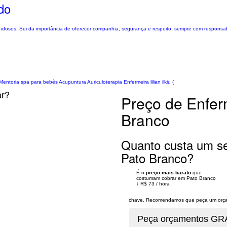
do
 idosos. Sei da importância de oferecer companhia, segurança e respeito, sempre com responsabi
entoria spa para bebês Acupuntura Auriculoterapia Enfermeira lilian ilkiu (
ar?
Preço de Enfer
Branco
Quanto custa um se
Pato Branco?
É o
preço mais barato
que
costumam cobrar em Pato Branco
↓
R$ 73
/
hora
chave. Recomendamos que peça um orçame