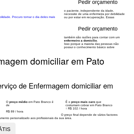
Pedir orçamento
o paciente, independente da idade,
necessite de uma enfermeira por debilidade
lidade. Procuro tornar o dia deles mais
ou por estar em recuperação. Essas
Pedir orçamento
também são razões para contar com um
enfermeiro a domicílio
.
Isso porque a maioria das pessoas não
possui o conhecimento básico sobre
magem domiciliar em Pato
rviço de Enfermagem domiciliar em
O
preço médio
em Pato Branco é
É o
preço mais caro
que
de
costumam cobrar em Pato Branco
↑
R$ 102
/
hora
R$ 89
/
hora
O preço final depende de vários factores
nto personalizado aos profissionais da sua área.