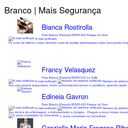
Branco | Mais Segurança
Bianca Rostirolla
Pato Branco (Paraná) 85505-420 Parque do Som
E-mail verificado
Fiz curso de falácia e estou fazendo curso de auxiliar administrativo estou procurando e
Francy Velasquez
Pato Branco (Paraná) 85505-010 La Salle
E-mail verificado
Número de telefone
Sou uma pessoa responsável, tenho conhecimentos tecnico e cientificos, aprendo rapido 
Edineia Gavron
Pato Branco (Paraná) 85505-433 Parque do Som
E-mail verificado
Número de telefone
Sou técnica de enfermagem, e instrumentador a cirúrgica . Cheguei a pouco tempo novame
1 vezes contratado na Cronoshare
Graziella Maria Fragoso Ribe