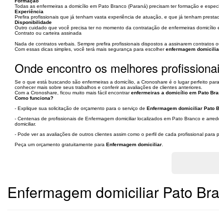
Formação
Todas as enfermeiras a domicílio em Pato Branco (Paraná) precisam ter formação e espec
Experiência
Prefira profissionais que já tenham vasta experiência de atuação, e que já tenham prestad
Disponibilidade
Outro cuidado que você precisa ter no momento da contratação de enfermeiras domicílio e
Contrato ou carteira assinada
Nada de contratos verbais. Sempre prefira profissionais dispostos a assinarem contratos ou
Com essas dicas simples, você terá mais segurança para escolher
enfermagem domicilia
Onde encontro os melhores profissiona
Se o que está buscando são enfermeiras a domicílio, a Cronoshare é o lugar perfeito para
conhecer mais sobre seus trabalhos e conferir as avaliações de clientes anteriores.
Com a Cronoshare, ficou muito mais fácil encontrar
enfermeiras a domicílio em Pato Bra
Como funciona?
- Explique sua solicitação de orçamento para o serviço de
Enfermagem domiciliar Pato B
- Centenas de profissionais de Enfermagem domiciliar localizados em Pato Branco e arre
domiciliar.
- Pode ver as avaliações de outros clientes assim como o perfil de cada profissional par
Peça um orçamento gratuitamente para
Enfermagem domiciliar
.
Enfermagem domiciliar Pato Br