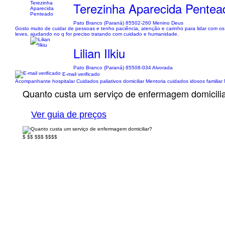
Terezinha Aparecida Pentea
Pato Branco (Paraná) 85502-260 Menino Deus
Gosto muito de cuidar de pessoas e tenho paciência, atenção e carinho para lidar com os
leves, ajudando no q for preciso tratando com cuidado e humanidade.
Lilian Ilkiu
Pato Branco (Paraná) 85508-034 Alvorada
E-mail verificado
Acompanhante hospitalar Cuidados paliativos domiciliar Mentoria cuidados idosos familiar M
Quanto custa um serviço de enfermagem domicili
Ver guia de preços
$
$$
$$$
$$$$