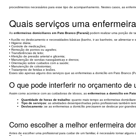
procedimentos necessários para esse tipo de acompanhamento. Nestes casos, as enfermeir
Quais serviços uma enfermeira
As
enfermeiras domiciliares em Pato Branco (Paraná)
podem realizar uma porção de ta
• Auxílio no deslocamento e necessidades básicas (banho, ir ao banheiro, se alimentar e e
• Higiene diária;
• Controle de medicações;
• Remoção de pontos ou agrafes;
• Transferências de leito;
• Aferição de pressão arterial e glicemia;
• Manutenção de sondas nasogástricas e drenos;
• Orientação sobre cuidados com a saúde;
• Manutenção de colostomias;
• Tratamento de feridas e lesões.
Esses são apenas alguns dos serviços que as enfermeiras a domicílio em Pato Branco (Par
O que pode interferir no orçamento de
Assim como acontece com as cuidadoras de idosos, as
enfermeiras a domicílio em Pato
Quantidade de horas de trabalho
: quanto mais tempo as enfermeiras domiciliare
Tipo de serviços:
as atividades desempenhadas pelos profissionais também tem
Deslocamento :
se as enfermeiras a domicílio precisarem se deslocar por grand
Como escolher a melhor enfermeira dom
Antes de escolher uma profissional para cuidar de um familiar, é necessário tomar alguns