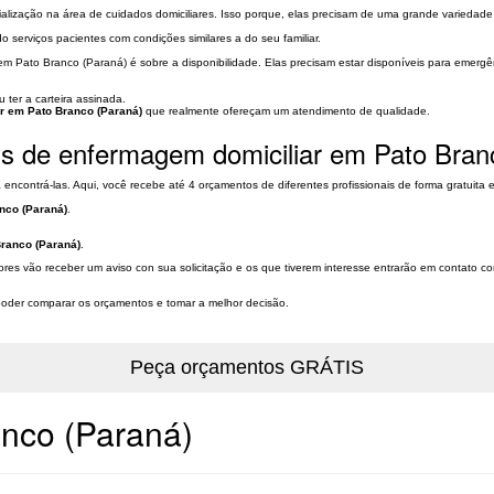
ialização na área de cuidados domiciliares. Isso porque, elas precisam de uma grande variedad
o serviços pacientes com condições similares a do seu familiar.
m Pato Branco (Paraná) é sobre a disponibilidade. Elas precisam estar disponíveis para emergê
 ter a carteira assinada.
r em Pato Branco (Paraná)
que realmente ofereçam um atendimento de qualidade.
is de enfermagem domiciliar em Pato Bran
 encontrá-las. Aqui, você recebe até 4 orçamentos de diferentes profissionais de forma gratuita
nco (Paraná)
.
ranco (Paraná)
.
dores vão receber um aviso con sua solicitação e os que tiverem interesse entrarão em contato
a poder comparar os orçamentos e tomar a melhor decisão.
anco (Paraná)