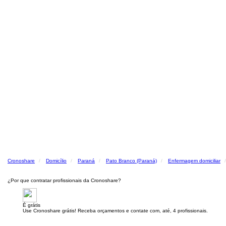
Cronoshare
Domicílio
Paraná
Pato Branco (Paraná)
Enfermagem domiciliar
¿Por que contratar profissionais da Cronoshare?
É grátis
Use Cronoshare grátis! Receba orçamentos e contate com, até, 4 profissionais.