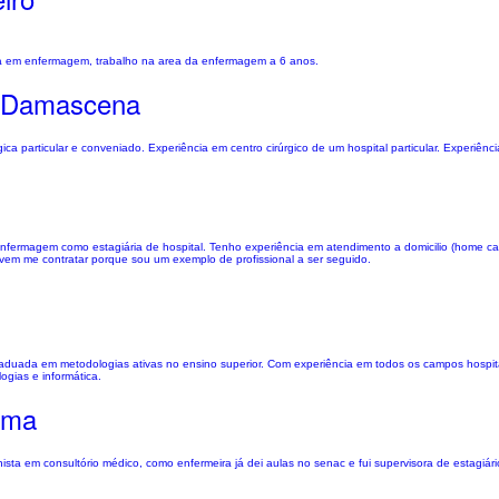
da em enfermagem, trabalho na area da enfermagem a 6 anos.
s Damascena
ca particular e conveniado. Experiência em centro cirúrgico de um hospital particular. Experiênci
fermagem como estagiária de hospital. Tenho experiência em atendimento a domicilio (home c
evem me contratar porque sou um exemplo de profissional a ser seguido.
raduada em metodologias ativas no ensino superior. Com experiência em todos os campos hospi
ogias e informática.
ima
nista em consultório médico, como enfermeira já dei aulas no senac e fui supervisora de estagiár