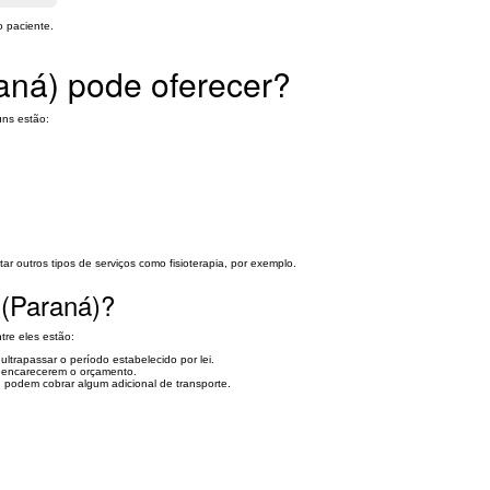
o paciente.
aná) pode oferecer?
uns estão:
 outros tipos de serviços como fisioterapia, por exemplo.
 (Paraná)?
re eles estão:
ltrapassar o período estabelecido por lei.
 encarecerem o orçamento.
 podem cobrar algum adicional de transporte.