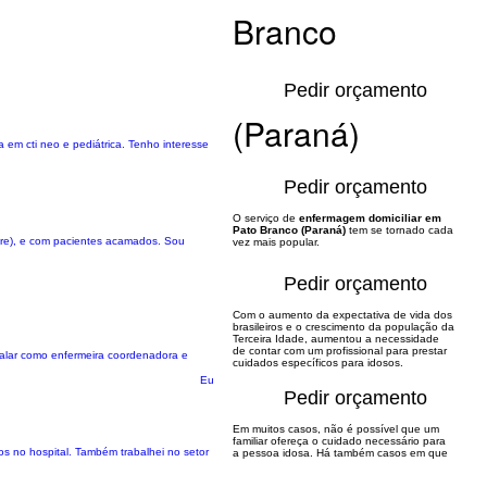
Branco
Pedir orçamento
(Paraná)
a em cti neo e pediátrica. Tenho interesse
Pedir orçamento
O serviço de
enfermagem domiciliar em
Pato Branco (Paraná)
tem se tornado cada
are), e com pacientes acamados. Sou
vez mais popular.
Pedir orçamento
Com o aumento da expectativa de vida dos
brasileiros e o crescimento da população da
Terceira Idade, aumentou a necessidade
de contar com um profissional para prestar
talar como enfermeira coordenadora e
cuidados específicos para idosos.
Eu
Pedir orçamento
Em muitos casos, não é possível que um
familiar ofereça o cuidado necessário para
ios no hospital. Também trabalhei no setor
a pessoa idosa. Há também casos em que