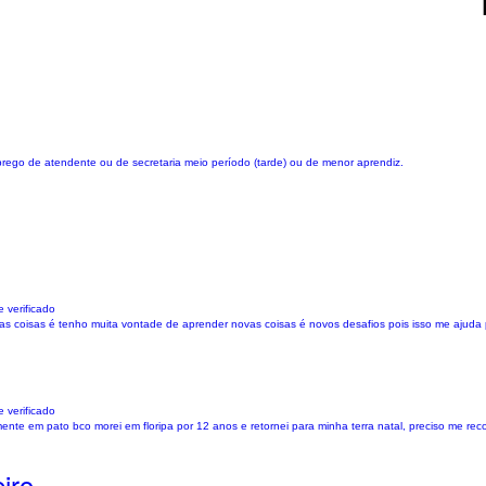
mprego de atendente ou de secretaria meio período (tarde) ou de menor aprendiz.
 verificado
as coisas é tenho muita vontade de aprender novas coisas é novos desafios pois isso me ajuda
 verificado
nte em pato bco morei em floripa por 12 anos e retornei para minha terra natal, preciso me re
iro