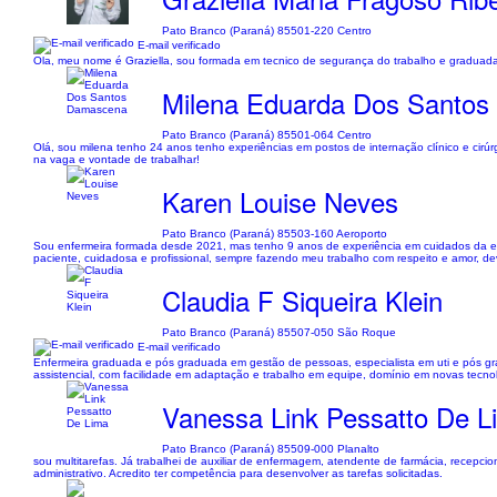
Pato Branco (Paraná) 85501-220 Centro
E-mail verificado
Ola, meu nome é Graziella, sou formada em tecnico de segurança do trabalho e gradua
Milena Eduarda Dos Santo
Pato Branco (Paraná) 85501-064 Centro
Olá, sou milena tenho 24 anos tenho experiências em postos de internação clínico e cirúrgi
na vaga e vontade de trabalhar!
Karen Louise Neves
Pato Branco (Paraná) 85503-160 Aeroporto
Sou enfermeira formada desde 2021, mas tenho 9 anos de experiência em cuidados da en
paciente, cuidadosa e profissional, sempre fazendo meu trabalho com respeito e amor, d
Claudia F Siqueira Klein
Pato Branco (Paraná) 85507-050 São Roque
E-mail verificado
Enfermeira graduada e pós graduada em gestão de pessoas, especialista em uti e pós g
assistencial, com facilidade em adaptação e trabalho em equipe, domínio em novas tecnol
Vanessa Link Pessatto De L
Pato Branco (Paraná) 85509-000 Planalto
sou multitarefas. Já trabalhei de auxiliar de enfermagem, atendente de farmácia, recepcio
administrativo. Acredito ter competência para desenvolver as tarefas solicitadas.