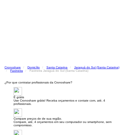
Cronoshare
Domicílio
Santa Catarina
Jaraguá do Sul (Santa Catarina)
Faxineira
Faxineira Jaraguá do Sul (Santa Catarina)
¿Por que contratar profissionais da Cronoshare?
É grátis
Use Cronoshare grátis! Receba orçamentos e contate com, até, 4
profissionais.
Compare preços de de sua região.
Compare, até, 4 orçamentos em seu computador ou smartphone, sem
compromisso.