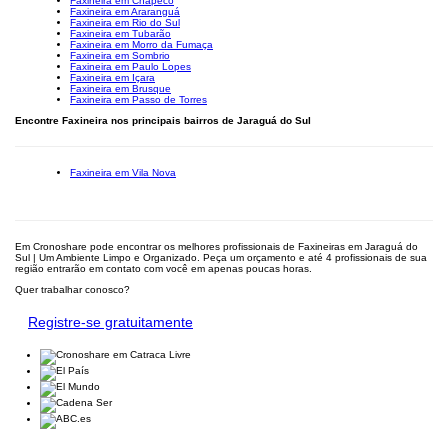
Faxineira em Chapecó
Faxineira em Araranguá
Faxineira em Rio do Sul
Faxineira em Tubarão
Faxineira em Morro da Fumaça
Faxineira em Sombrio
Faxineira em Paulo Lopes
Faxineira em Içara
Faxineira em Brusque
Faxineira em Passo de Torres
Encontre Faxineira nos principais bairros de Jaraguá do Sul
Faxineira em Vila Nova
Em Cronoshare pode encontrar os melhores profissionais de Faxineiras em Jaraguá do
Sul | Um Ambiente Limpo e Organizado. Peça um orçamento e até 4 profissionais de sua
região entrarão em contato com você em apenas poucas horas.
Quer trabalhar conosco?
Registre-se gratuitamente