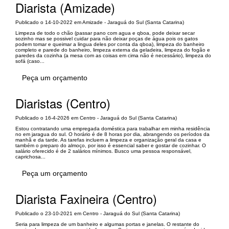
Diarista (Amizade)
Publicado o 14-10-2022 em Amizade - Jaraguá do Sul (Santa Catarina)
Limpeza de todo o chão (passar pano com agua e qboa, pode deixar secar
sozinho mas se possivel cuidar para não deixar poças de água pois os gatos
podem tomar e queimar a lingua deles por conta da qboa), limpeza do banheiro
completo e parede do banheiro, limpeza externa da geladeira, limpeza do fogão e
paredes da cozinha (a mesa com as coisas em cima não é necessário), limpeza do
sofá (caso...
Peça um orçamento
Diaristas (Centro)
Publicado o 16-4-2026 em Centro - Jaraguá do Sul (Santa Catarina)
Estou contratando uma empregada doméstica para trabalhar em minha residência
no em jaragua do sul. O horário é de 8 horas por dia, abrangendo os períodos da
manhã e da tarde. As tarefas incluem a limpeza e organização geral da casa e
também o preparo do almoço, por isso é essencial saber e gostar de cozinhar. O
salário oferecido é de 2 salários mínimos. Busco uma pessoa responsável,
caprichosa...
Peça um orçamento
Diarista Faxineira (Centro)
Publicado o 23-10-2021 em Centro - Jaraguá do Sul (Santa Catarina)
Seria para limpeza de um banheiro e algumas portas e janelas. O restante do