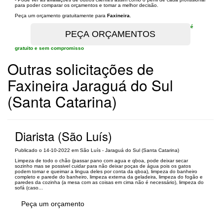
para poder comparar os orçamentos e tomar a melhor decisão.
Peça um orçamento gratuitamente para
Faxineira
.
é
gratuito e sem compromisso
Outras solicitações de
Faxineira Jaraguá do Sul
(Santa Catarina)
Diarista (São Luís)
Publicado o 14-10-2022 em São Luís - Jaraguá do Sul (Santa Catarina)
Limpeza de todo o chão (passar pano com agua e qboa, pode deixar secar
sozinho mas se possivel cuidar para não deixar poças de água pois os gatos
podem tomar e queimar a lingua deles por conta da qboa), limpeza do banheiro
completo e parede do banheiro, limpeza externa da geladeira, limpeza do fogão e
paredes da cozinha (a mesa com as coisas em cima não é necessário), limpeza do
sofá (caso...
Peça um orçamento