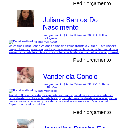
Pedir orçamento
Juliana Santos Do
Nascimento
Jaraguá do Sul (Santa Catarina) 89258-600 Ilha
da Figueira
E-mail verificado
Me chamo juliana tenho 25 anos e trabalho como diarista a 2 anos. Faço limpeza
em geral lavo e passo roupas. Limpo sua casa como se fosse a minha , me dedico
em todos os detalhes. Será um te conhecer e te atender da melhor forma possível.
Pedir orçamento
Vanderleia Concio
Jaraguá do Sul (Santa Catarina) 89260-185 Barra
do Rio Cerro
E-mail verificado
Trabalho 8 horas por dia, sempre atendendo as prioridades e necessidades de
cada cliente, sou bastante detalhista , gosto de deixar a cliente a vontade pra me
pedir e me mostrar como gosta de cada detalhe em sua casa. Sou pontual.
Capricho em cada cantinho.
Pedir orçamento