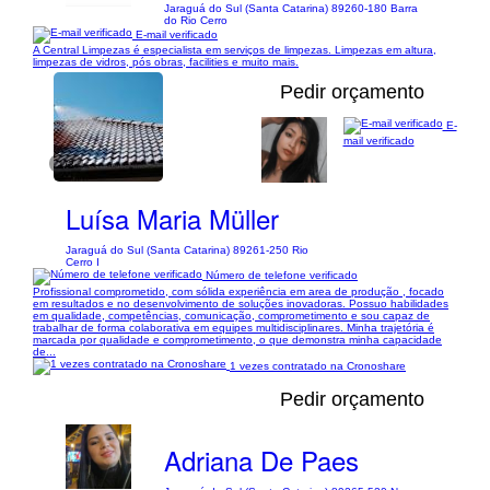
Jaraguá do Sul (Santa Catarina) 89260-180 Barra
do Rio Cerro
E-mail verificado
A Central Limpezas é especialista em serviços de limpezas. Limpezas em altura,
limpezas de vidros, pós obras, facilities e muito mais.
Pedir orçamento
E-
mail verificado
1/3
Luísa Maria Müller
Jaraguá do Sul (Santa Catarina) 89261-250 Rio
Cerro I
Número de telefone verificado
Profissional comprometido, com sólida experiência em area de produção , focado
em resultados e no desenvolvimento de soluções inovadoras. Possuo habilidades
em qualidade, competências, comunicação, comprometimento e sou capaz de
trabalhar de forma colaborativa em equipes multidisciplinares. Minha trajetória é
marcada por qualidade e comprometimento, o que demonstra minha capacidade
de...
1 vezes contratado na Cronoshare
Pedir orçamento
Adriana De Paes