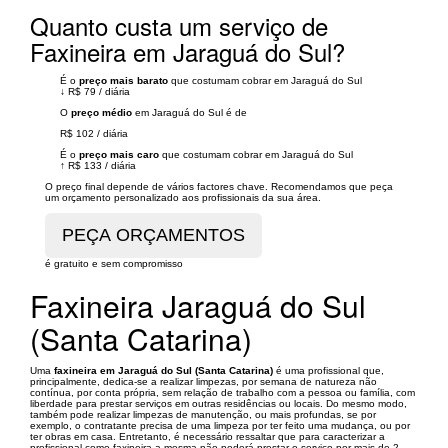
Quanto custa um serviço de
Faxineira em Jaraguá do Sul?
É o
preço mais barato
que costumam cobrar em Jaraguá do Sul
↓
R$ 79
/
diária
O
preço médio
em Jaraguá do Sul é de
R$ 102
/
diária
É o
preço mais caro
que costumam cobrar em Jaraguá do Sul
↑
R$ 133
/
diária
O preço final depende de vários factores chave. Recomendamos que peça
um orçamento personalizado aos profissionais da sua área.
é gratuito e sem compromisso
Faxineira Jaraguá do Sul
(Santa Catarina)
Uma
faxineira em Jaraguá do Sul (Santa Catarina)
é uma profissional que,
principalmente, dedica-se a realizar limpezas, por semana de natureza não
contínua, por conta própria, sem relação de trabalho com a pessoa ou família, com
liberdade para prestar serviços em outras residências ou locais. Do mesmo modo,
também pode realizar limpezas de manutenção, ou mais profundas, se por
exemplo, o contratante precisa de uma limpeza por ter feito uma mudança, ou por
ter obras em casa. Entretanto, é necessário ressaltar que para caracterizar a
profissional como faxineira a mesma não poderá prestar o serviço por mais de 2