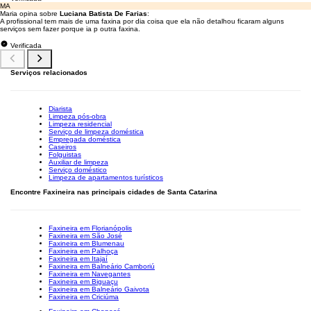
MA
Maria opina sobre
Luciana Batista De Farias
:
A profissional tem mais de uma faxina por dia coisa que ela não detalhou ficaram alguns
serviços sem fazer porque ia p outra faxina.
Verificada
Serviços relacionados
Diarista
Limpeza pós-obra
Limpeza residencial
Serviço de limpeza doméstica
Empregada doméstica
Caseiros
Folguistas
Auxiliar de limpeza
Serviço doméstico
Limpeza de apartamentos turísticos
Encontre Faxineira nas principais cidades de Santa Catarina
Faxineira em Florianópolis
Faxineira em São José
Faxineira em Blumenau
Faxineira em Palhoça
Faxineira em Itajaí
Faxineira em Balneário Camboriú
Faxineira em Navegantes
Faxineira em Biguaçu
Faxineira em Balneário Gaivota
Faxineira em Criciúma