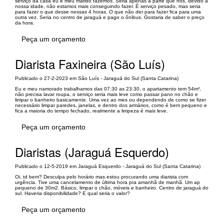
serviço da casa eu e meu marido fazemos. Seria apenas a parte que nós, devido a
nossa idade, não estamos mais conseguindo fazer. É serviço pesado, mas seria
para fazer o que desse nessas 4 horas. O que não der para fazer fica para uma
outra vez. Seria no centro de jaraguá e pago o ônibus. Gostaria de saber o preço
da hora.
Peça um orçamento
Diarista Faxineira (São Luís)
Publicado o 27-2-2023 em São Luís - Jaraguá do Sul (Santa Catarina)
Eu e meu namorado trabalhamos das 07:30 as 23:30, o apartamento tem 54m²,
não precisa lavar roupa, o serviço seria mais leve como passar pano no chão e
limpar o banheiro basicamente. Uma vez ao mes ou dependendo de como se fizer
necessário limpar paredes, janelas, e dentro dos armários, como é bem pequeno e
fica a maioria do tempo fechado, realmente a limpeza é mais leve.
Peça um orçamento
Diaristas (Jaraguá Esquerdo)
Publicado o 12-5-2019 em Jaraguá Esquerdo - Jaraguá do Sul (Santa Catarina)
Oi, td bem? Desculpa pelo horário mas estou procurando uma diarista com
urgência. Tive uma cancelamento de última hora pra amanhã de manhã. Um ap
pequeno de 30m2. Básico, limpar o chão, móveis e banheiro. Centro de jaraguá do
sul. Haveria disponibilidade? E qual seria o valor?
Peça um orçamento