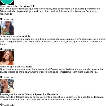
Dara opina sobre
Serviços E F
:
são uma equipe dedicada que não existe falta, pois se revesam 3 não existe problemas de
faltas. trabalho impecável, podendo escolher de 4, 6 `8 horas é simplesmente fantástico.
recomendo
Verificada
Juliana opina sobre
Andréa
:
Eu estava precisando muito de uma boa profissional pra me ajudar, e a Andréa superou e muito
minhas expectativas. Uma excelente profissional, detalhista, preocupada, e muito caprichosa.
Além...
Verificada
Nathalia opina sobre
Liliane
:
Que sorte ter encontrado a Liliane neste site! Excelente profissional e um doce de pessoa. Me
ajudou deixando meu apartamento super organizado, limpíssimo (com muito capricho) e...
Verificada
Psicóloga opina sobre
Silmara Aparecida Bermejos
:
Recomendo a Silmara com certeza. Excelente pessoa! Seu trabalho é de qualidade, dedicada,
caprichosa e atenta às nossas necessidades. Senti minha casa "cuidada".
Verificada