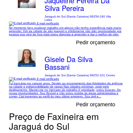
Jaqueline Pereira Da
Silva Pereira
Jaraguá do Sul (Santa Catarina) 89256-240 Vila
Lalau
E-mail verificado
No momento faço qualquer trabalho em alguns não tenho experiência mais quero
aprender. Vim da cidade de são joaquim e infelizmente não dão oportunidade pra
pessoa que vem de fora mais estou disposta a aprender e dar o melhor de mim.
Pedir orçamento
Gisele Da Silva
Bassani
Jaraguá do Sul (Santa Catarina) 89252-101 Centro
E-mail verificado
Fui bancária por catorze anos. Devido ao encerramento das Atividades da agência
na cidade e indisponibilidade de vagas Nas cidades próximas, optei pelo
desligamento. Manter-me no mercado de trabalho é prioridade, estou buscan- Do
novas oportunidades. Sou flexível e não estou restrita às áreas administrativa e
comer- Cial inerentes ao perfil do meu último emprego. Sou ágil e...
Pedir orçamento
Preço de Faxineira em
Jaraguá do Sul