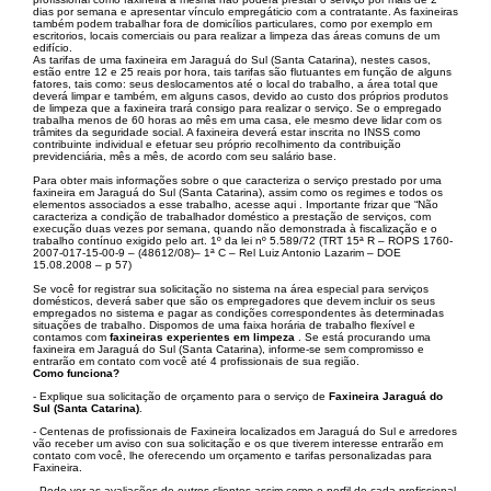
dias por semana e apresentar vínculo empregáticio com a contratante. As faxineiras
também podem trabalhar fora de domicílios particulares, como por exemplo em
escritorios, locais comerciais ou para realizar a limpeza das áreas comuns de um
edifício.
As tarifas de uma faxineira em Jaraguá do Sul (Santa Catarina), nestes casos,
estão entre 12 e 25 reais por hora, tais tarifas são flutuantes em função de alguns
fatores, tais como: seus deslocamentos até o local do trabalho, a área total que
deverá limpar e também, em alguns casos, devido ao custo dos próprios produtos
de limpeza que a faxineira trará consigo para realizar o serviço. Se o empregado
trabalha menos de 60 horas ao mês em uma casa, ele mesmo deve lidar com os
trâmites da seguridade social. A faxineira deverá estar inscrita no INSS como
contribuinte individual e efetuar seu próprio recolhimento da contribuição
previdenciária, mês a mês, de acordo com seu salário base.
Para obter mais informações sobre o que caracteriza o serviço prestado por uma
faxineira em Jaraguá do Sul (Santa Catarina), assim como os regimes e todos os
elementos associados a esse trabalho, acesse aqui . Importante frizar que “Não
caracteriza a condição de trabalhador doméstico a prestação de serviços, com
execução duas vezes por semana, quando não demonstrada à fiscalização e o
trabalho contínuo exigido pelo art. 1º da lei nº 5.589/72 (TRT 15ª R – ROPS 1760-
2007-017-15-00-9 – (48612/08)– 1ª C – Rel Luiz Antonio Lazarim – DOE
15.08.2008 – p 57)
Se você for registrar sua solicitação no sistema na área especial para serviços
domésticos, deverá saber que são os empregadores que devem incluir os seus
empregados no sistema e pagar as condições correspondentes às determinadas
situações de trabalho. Dispomos de uma faixa horária de trabalho flexível e
contamos com
faxineiras experientes em limpeza
. Se está procurando uma
faxineira em Jaraguá do Sul (Santa Catarina), informe-se sem compromisso e
entrarão em contato com você até 4 profissionais de sua região.
Como funciona?
- Explique sua solicitação de orçamento para o serviço de
Faxineira Jaraguá do
Sul (Santa Catarina)
.
- Centenas de profissionais de Faxineira localizados em Jaraguá do Sul e arredores
vão receber um aviso con sua solicitação e os que tiverem interesse entrarão em
contato com você, lhe oferecendo um orçamento e tarifas personalizadas para
Faxineira.
- Pode ver as avaliações de outros clientes assim como o perfil de cada profissional