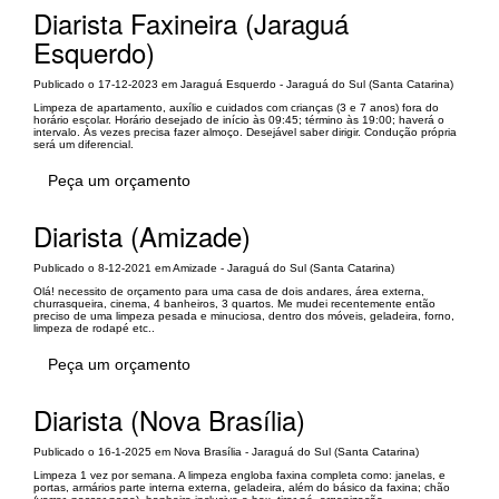
Diarista Faxineira (Jaraguá
Esquerdo)
Publicado o 17-12-2023 em Jaraguá Esquerdo - Jaraguá do Sul (Santa Catarina)
Limpeza de apartamento, auxílio e cuidados com crianças (3 e 7 anos) fora do
horário escolar. Horário desejado de início às 09:45; término às 19:00; haverá o
intervalo. Às vezes precisa fazer almoço. Desejável saber dirigir. Condução própria
será um diferencial.
Peça um orçamento
Diarista (Amizade)
Publicado o 8-12-2021 em Amizade - Jaraguá do Sul (Santa Catarina)
Olá! necessito de orçamento para uma casa de dois andares, área externa,
churrasqueira, cinema, 4 banheiros, 3 quartos. Me mudei recentemente então
preciso de uma limpeza pesada e minuciosa, dentro dos móveis, geladeira, forno,
limpeza de rodapé etc..
Peça um orçamento
Diarista (Nova Brasília)
Publicado o 16-1-2025 em Nova Brasília - Jaraguá do Sul (Santa Catarina)
Limpeza 1 vez por semana. A limpeza engloba faxina completa como: janelas, e
portas, armários parte interna externa, geladeira, além do básico da faxina; chão