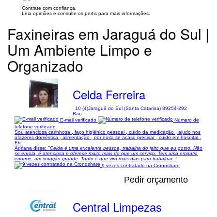
Contrate com confiança.
Leia opiniões e consulte os perfis para mais informações.
Faxineiras em Jaraguá do Sul |
Um Ambiente Limpo e
Organizado
Celda Ferreira
10 (4)
Jaraguá do Sul (Santa Catarina) 89254-292
Rau
E-mail verificado
Número de
telefone verificado
Sou atenciosa carinhosa , faço higiênico pessoal , cuido da medicação , ajudo nos
afazeres doméstica , alimentação , por noita se acaso precisar , cuido em hospital..
Etc
Adriana disse:
"Celda é uma excelente pessoa, trabalha do jeito que eu gosto. Não
se enrola, é atenciosa e oferece muito mais do que um serviço. Tem uma empatia
enorme, um coração grande. Tanto é que virá mais dias para trabalhar. "
9 vezes contratado na Cronoshare
Pedir orçamento
Central Limpezas