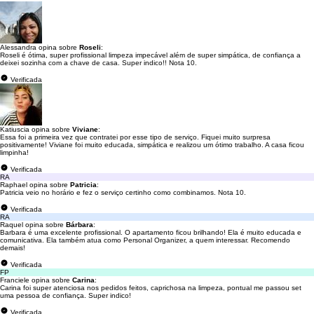
Alessandra opina sobre
Roseli
:
Roseli é ótima, super profissional limpeza impecável além de super simpática, de confiança a
deixei sozinha com a chave de casa. Super indico!! Nota 10.
Verificada
Katiuscia opina sobre
Viviane
:
Essa foi a primeira vez que contratei por esse tipo de serviço. Fiquei muito surpresa
positivamente! Viviane foi muito educada, simpática e realizou um ótimo trabalho. A casa ficou
limpinha!
Verificada
RA
Raphael opina sobre
Patricia
:
Patricia veio no horário e fez o serviço certinho como combinamos. Nota 10.
Verificada
RA
Raquel opina sobre
Bárbara
:
Barbara é uma excelente profissional. O apartamento ficou brilhando! Ela é muito educada e
comunicativa. Ela também atua como Personal Organizer, a quem interessar. Recomendo
demais!
Verificada
FP
Franciele opina sobre
Carina
:
Carina foi super atenciosa nos pedidos feitos, caprichosa na limpeza, pontual me passou set
uma pessoa de confiança. Super indico!
Verificada