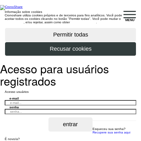
Informação sobre cookies
Cronoshare utiliza cookies próprios e de terceiros para fins analíticos. Você pode
aceitar todos os cookies clicando no botão "Permitir todas". Você pode mudar o
MENU
configuração
, e/ou rejeitar, assim como obter
mais informações
.
Acesso para usuários
registrados
Acesso usuários
e-mail
senha
Esqueceu sua senha?
Recupere sua senha aqui
É novo/a?