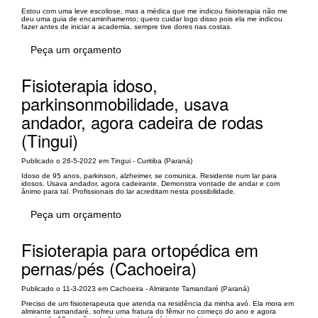
Estou com uma leve escoliose, mas a médica que me indicou fisioterapia não me
deu uma guia de encaminhamento; quero cuidar logo disso pois ela me indicou
fazer antes de iniciar a academia, sempre tive dores nas costas.
Peça um orçamento
Fisioterapia idoso,
parkinsonmobilidade, usava
andador, agora cadeira de rodas
(Tingui)
Publicado o 26-5-2022 em Tingui - Curitiba (Paraná)
Idoso de 95 anos, parkinson, alzheimer, se comunica. Residente num lar para
idosos. Usava andador, agora cadeirante. Demonstra vontade de andar e com
ânimo para tal. Profissionais do lar acreditam nesta possibilidade.
Peça um orçamento
Fisioterapia para ortopédica em
pernas/pés (Cachoeira)
Publicado o 11-3-2023 em Cachoeira - Almirante Tamandaré (Paraná)
Preciso de um fisioterapeuta que atenda na residência da minha avó. Ela mora em
almirante tamandaré, sofreu uma fratura do fêmur no começo do ano e agora