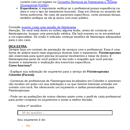
contem com um registro no
Conselho Regional de Fisioterapia e Terapia
Ocupacional (Crefito)
.
Experiência:
é importante verificar se o profissional possui experiência na
área e com o tipo de tratamento buscado. Seja em clínicas ou atuando de
forma autônoma. No caso de pacientes específicos, como pessoas idosas,
também verifique se ele já atuou com esse público.
Consulte
quanto custa uma sessão de fisioterapia
.
Atenção: Se você está dores ou sofreu alguma lesão, antes de contactar um
fisioterapeuta, busque uma prescrição médica. Ele fará exames ou te encaminhará
a um especialista. Só então é indicado começar sessões de fisioterapia adequadas
para o seu caso.
DICA EXTRA:
Sempre faça um contrato de prestação de serviços com o profissional. Essa é uma
forma de ambos terem mais segurança durante todo o tratamento.
Fisioterapeutas
são essenciais para quem precisa recuperar movimentos e tratar de dores. E
fisioterapeutas perto de você podem te dar todo o respaldo que você precisa
durante o tratamento e realização dos exercícios específicos.
Como funciona?
- Explique sua solicitação de orçamento para o serviço de
Fisioterapeutas
Colombo (Paraná)
.
- Centenas de profissionais de Fisioterapeutas localizados em Colombo e arredores
vão receber um aviso con sua solicitação e os que tiverem interesse entrarão em
contato com você, lhe oferecendo um orçamento e tarifas personalizadas para
Fisioterapeutas.
- Pode ver as avaliações de outros clientes assim como o perfil de cada profissional
para poder comparar os orçamentos e tomar a melhor decisão.
Indica nº sessões:
Seu orçamento é de:
– R$