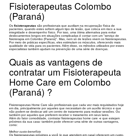
Fisioterapeutas Colombo
(Paraná)
Os
fisioterapeutas
são profissionais que auxiliam na recuperação física de
pacientes, quando estes sofrem algum tipo de lesão, que coloca em risco a sua
integridade e desempenho físico. Por isso, uma ótima alternativa para evitar
deslocamentos longos em situações complicadas é contar com um "serviço de
fisioterapia em Colombo (Paraná)". Mas, nem só de lesões vivem os fisioterapeutas.
Por meio de práticas específicas, eles estimulam os músculos, oferecendo mais
qualidade de vida para os pacientes. Além disso, os métodos utilizados por esses
especialistas também ajudam na prevenção de uma série de doenças.
Quais as vantagens de
contratar um Fisioterapeuta
Home Care em Colombo
(Paraná) ?
Fisioterapeutas Home Care são profissionais que cada vez mais requisitados hoje
em dia, principalmente por aqueles que necessitam de um auxílio técnico e que
não podem se deslocar até um centro de tratamento para realizar sessões. Ou
também por aqueles que preferem receber o tratamento em seus lares.
Além do fator comodidade, contratar fisioterapeutas home care -e que estejam
próximos da sua casa- também pode oferecer uma série de outras vantagens,
como:
Melhor custo-benefício
Os fisioterapeutas próximos a você (e que atendem em casa) oferecem um custo-