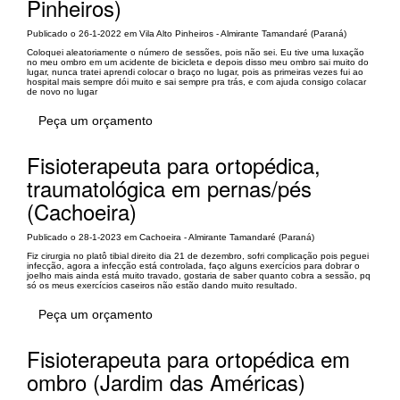
Pinheiros)
Publicado o 26-1-2022 em Vila Alto Pinheiros - Almirante Tamandaré (Paraná)
Coloquei aleatoriamente o número de sessões, pois não sei. Eu tive uma luxação
no meu ombro em um acidente de bicicleta e depois disso meu ombro sai muito do
lugar, nunca tratei aprendi colocar o braço no lugar, pois as primeiras vezes fui ao
hospital mais sempre dói muito e sai sempre pra trás, e com ajuda consigo colacar
de novo no lugar
Peça um orçamento
Fisioterapeuta para ortopédica,
traumatológica em pernas/pés
(Cachoeira)
Publicado o 28-1-2023 em Cachoeira - Almirante Tamandaré (Paraná)
Fiz cirurgia no platô tibial direito dia 21 de dezembro, sofri complicação pois peguei
infecção, agora a infecção está controlada, faço alguns exercícios para dobrar o
joelho mais ainda está muito travado, gostaria de saber quanto cobra a sessão, pq
só os meus exercícios caseiros não estão dando muito resultado.
Peça um orçamento
Fisioterapeuta para ortopédica em
ombro (Jardim das Américas)