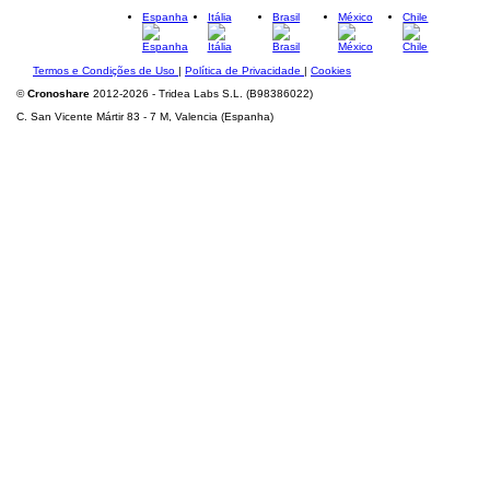
Espanha
Itália
Brasil
México
Chile
Termos e Condições de Uso
|
Política de Privacidade
|
Cookies
©
Cronoshare
2012-2026 - Tridea Labs S.L. (B98386022)
C. San Vicente Mártir 83 - 7 M, Valencia (Espanha)