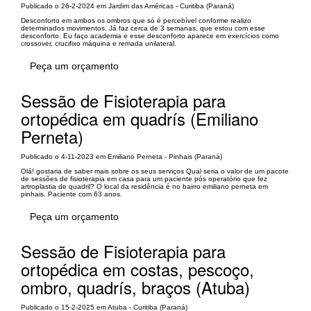
Publicado o 26-2-2024 em Jardim das Américas - Curitiba (Paraná)
Desconforto em ambos os ombros que só é percebível conforme realizo
determinados movimentos. Já faz cerca de 3 semanas, que estou com esse
desconforto. Eu faço academia e esse desconforto aparece em exercícios como
crossover, crucifixo máquina e remada unilateral.
Peça um orçamento
Sessão de Fisioterapia para
ortopédica em quadrís (Emiliano
Perneta)
Publicado o 4-11-2023 em Emiliano Perneta - Pinhais (Paraná)
Olá! gostaria de saber mais sobre os seus serviços Qual seria o valor de um pacote
de sessões de fisioterapia em casa para um paciente pós operatório que fez
artroplastia de quadril? O local da residência é no bairro emiliano perneta em
pinhais. Paciente com 63 anos.
Peça um orçamento
Sessão de Fisioterapia para
ortopédica em costas, pescoço,
ombro, quadrís, braços (Atuba)
Publicado o 15-2-2025 em Atuba - Curitiba (Paraná)