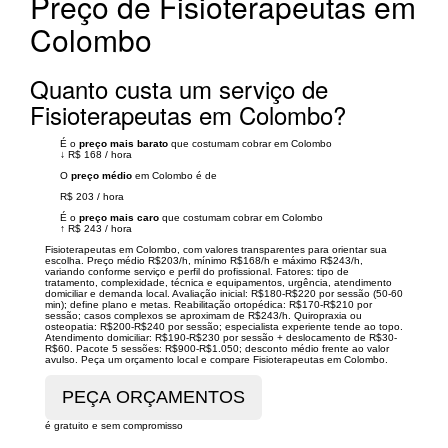
Preço de Fisioterapeutas em
Colombo
Quanto custa um serviço de
Fisioterapeutas em Colombo?
É o
preço mais barato
que costumam cobrar em Colombo
↓
R$ 168
/
hora
O
preço médio
em Colombo é de
R$ 203
/
hora
É o
preço mais caro
que costumam cobrar em Colombo
↑
R$ 243
/
hora
Fisioterapeutas em Colombo, com valores transparentes para orientar sua
escolha. Preço médio R$203/h, mínimo R$168/h e máximo R$243/h,
variando conforme serviço e perfil do profissional. Fatores: tipo de
tratamento, complexidade, técnica e equipamentos, urgência, atendimento
domiciliar e demanda local. Avaliação inicial: R$180-R$220 por sessão (50-60
min); define plano e metas. Reabilitação ortopédica: R$170-R$210 por
sessão; casos complexos se aproximam de R$243/h. Quiropraxia ou
osteopatia: R$200-R$240 por sessão; especialista experiente tende ao topo.
Atendimento domiciliar: R$190-R$230 por sessão + deslocamento de R$30-
R$60. Pacote 5 sessões: R$900-R$1.050; desconto médio frente ao valor
avulso. Peça um orçamento local e compare Fisioterapeutas em Colombo.
é gratuito e sem compromisso