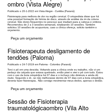
ombro (Vista Alegre)
Publicado o 20-1-2022 em Vista Alegre - Curitiba (Paraná)
Fisioterapia para melhora de dor na região cervical. O ortopedista disse que há
uma possível formação de hérnia de disco, através de análise da rm da coluna
cervical. São dores frequentes no pescoço que irradiam para a cabeça e ombros.
Recomendou de 2 a 3 sessões semanais, totalizando 10 sessões. Também
solicitou 10 sessões de acupuntura, caso a clínica ofereça, solicito também o
orçamento.
Peça um orçamento
Fisioterapeuta desligamento de
tendões (Paloma)
Publicado o 24-7-2019 em Paloma - Colombo (Paraná)
Torci o pé em uma descida. Voltando para a clínica onde eu trabalho, não vi um
pedaço da calçada que estava quebrado, então pisei e virei o pé com tudo. Estou
com o uso da bota ortopédica há 07 dias e o inchaço não diminuiu e ainda dó
muito. Segundo o dr., se não melhorasse dentro de 07 dias com a bota ortopédica,
deveria fazer fisioterapia.. Não consigo movimentar meus dedos, apenas o dedão.
Peça um orçamento
Sessão de Fisioterapia
traumatológicaombro (Vila Alto