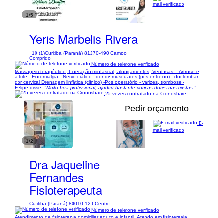
mail verificado
1/5
Yeris Marbelis Rivera
10 (1)
Curitiba (Paraná) 81270-490 Campo
Comprido
Número de telefone verificado
Massagem terapêutico, Liberação miofascial, alongamentos, Ventosas. - Artrose e
artrite - Fibromialgia - Nervo ciático - dor de musculares (pós entreino) - dor lombar -
dor cervical Drenagem linfática (clínico) -Pos operatório - varizes, trombose -
Felipe disse:
"Muito boa profissional, ajudou bastante com as dores nas costas."
25 vezes contratado na Cronoshare
Pedir orçamento
E-
mail verificado
1/2
Dra Jaqueline
Fernandes
Fisioterapeuta
Curitiba (Paraná) 80010-120 Centro
Número de telefone verificado
Atendimento de fisioterapia domiciliar adulto e infantil. Atendo em fisioterapia