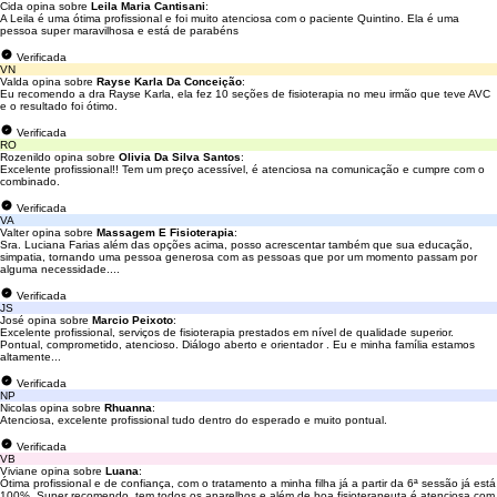
Cida opina sobre
Leila Maria Cantisani
:
A Leila é uma ótima profissional e foi muito atenciosa com o paciente Quintino. Ela é uma
pessoa super maravilhosa e está de parabéns
Verificada
VN
Valda opina sobre
Rayse Karla Da Conceição
:
Eu recomendo a dra Rayse Karla, ela fez 10 seções de fisioterapia no meu irmão que teve AVC
e o resultado foi ótimo.
Verificada
RO
Rozenildo opina sobre
Olivia Da Silva Santos
:
Excelente profissional!! Tem um preço acessível, é atenciosa na comunicação e cumpre com o
combinado.
Verificada
VA
Valter opina sobre
Massagem E Fisioterapia
:
Sra. Luciana Farias além das opções acima, posso acrescentar também que sua educação,
simpatia, tornando uma pessoa generosa com as pessoas que por um momento passam por
alguma necessidade....
Verificada
JS
José opina sobre
Marcio Peixoto
:
Excelente profissional, serviços de fisioterapia prestados em nível de qualidade superior.
Pontual, comprometido, atencioso. Diálogo aberto e orientador . Eu e minha família estamos
altamente...
Verificada
NP
Nicolas opina sobre
Rhuanna
:
Atenciosa, excelente profissional tudo dentro do esperado e muito pontual.
Verificada
VB
Viviane opina sobre
Luana
:
Ótima profissional e de confiança, com o tratamento a minha filha já a partir da 6ª sessão já está
100%. Super recomendo, tem todos os aparelhos e além de boa fisioterapeuta é atenciosa com