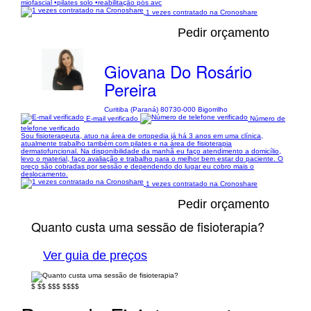
miofascial •pilates solo •reabilitação pós avc
1 vezes contratado na Cronoshare
Pedir orçamento
Giovana Do Rosário
Pereira
Curitiba (Paraná) 80730-000 Bigorrilho
E-mail verificado
Número de
telefone verificado
Sou fisioterapeuta, atuo na área de ortopedia já há 3 anos em uma clínica,
atualmente trabalho também com pilates e na área de fisioterapia
dermatofuncional. Na disponibilidade da manhã eu faço atendimento a domicílio,
levo o material, faço avaliação e trabalho para o melhor bem estar do paciente. O
preço são cobradas por sessão e dependendo do lugar eu cobro mais o
deslocamento.
1 vezes contratado na Cronoshare
Pedir orçamento
Quanto custa uma sessão de fisioterapia?
Ver guia de preços
$
$$
$$$
$$$$