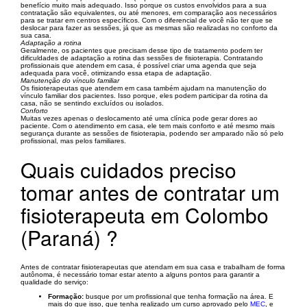
benefício muito mais adequado. Isso porque os custos envolvidos para a sua
contratação são equivalentes, ou até menores, em comparação aos necessários
para se tratar em centros específicos. Com o diferencial de você não ter que se
deslocar para fazer as sessões, já que as mesmas são realizadas no conforto da
sua casa.
Adaptação a rotina
Geralmente, os pacientes que precisam desse tipo de tratamento podem ter
dificuldades de adaptação a rotina das sessões de fisioterapia. Contratando
profissionais que atendem em casa, é possível criar uma agenda que seja
adequada para você, otimizando essa etapa de adaptação.
Manutenção do vínculo familiar
Os fisioterapeutas que atendem em casa também ajudam na manutenção do
vínculo familiar dos pacientes. Isso porque, eles podem participar da rotina da
casa, não se sentindo excluídos ou isolados.
Conforto
Muitas vezes apenas o deslocamento até uma clínica pode gerar dores ao
paciente. Com o atendimento em casa, ele tem mais conforto e até mesmo mais
segurança durante as sessões de fisioterapia, podendo ser amparado não só pelo
profissional, mas pelos familiares.
Quais cuidados preciso
tomar antes de contratar um
fisioterapeuta em Colombo
(Paraná) ?
Antes de contratar fisioterapeutas que atendam em sua casa e trabalham de forma
autônoma, é necessário tomar estar atento a alguns pontos para garantir a
qualidade do serviço:
Formação:
busque por um profissional que tenha formação na área. E
mais do que isso, que tenha realizado um curso aprovado pelo
MEC
, e