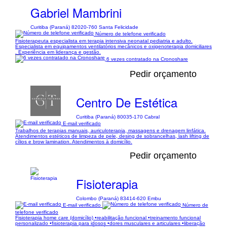
Gabriel Mambrini
Curitiba (Paraná) 82020-760 Santa Felicidade
Número de telefone verificado
Fisioterapeuta especialista em terapia intensiva neonatal pediatria e adulto.
Especialista em equipamentos ventilatórios mecânicos e oxigenoterapia domiciliares
. Experiência em liderança e gestão.
6 vezes contratado na Cronoshare
Pedir orçamento
Centro De Estética
Curitiba (Paraná) 80035-170 Cabral
E-mail verificado
Trabalhos de terapias manuais, auriculoterapia, massagens e drenagem linfática.
Atendimentos estéticos de limpeza de pele, desing de sobrancelhas, lash lifting de
cílios e brow lamination. Atendimentos à domicílio.
Pedir orçamento
Fisioterapia
Colombo (Paraná) 83414-620 Embu
E-mail verificado
Número de
telefone verificado
Fisioterapia home care (domicílio) •reabilitação funcional •treinamento funcional
personalizado •fisioterapia para idosos •dores musculares e articulares •liberação