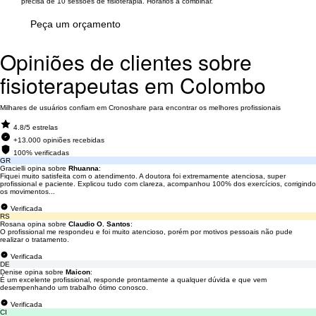
precisa de 10 sessões de fisioterapia. Horários a combinar.
Peça um orçamento
Opiniões de clientes sobre
fisioterapeutas em Colombo
Milhares de usuários confiam em Cronoshare para encontrar os melhores profissionais
4.8/5 estrelas
+13.000 opiniões recebidas
100% verificadas
GR
Gracielli opina sobre
Rhuanna
:
Fiquei muito satisfeita com o atendimento. A doutora foi extremamente atenciosa, super
profissional e paciente. Explicou tudo com clareza, acompanhou 100% dos exercícios, corrigindo
os movimentos...
Verificada
RS
Rosana opina sobre
Claudio O. Santos
:
O profissional me respondeu e foi muito atencioso, porém por motivos pessoais não pude
realizar o tratamento.
Verificada
DE
Denise opina sobre
Maicon
:
É um excelente profissional, responde prontamente a qualquer dúvida e que vem
desempenhando um trabalho ótimo conosco.
Verificada
CI