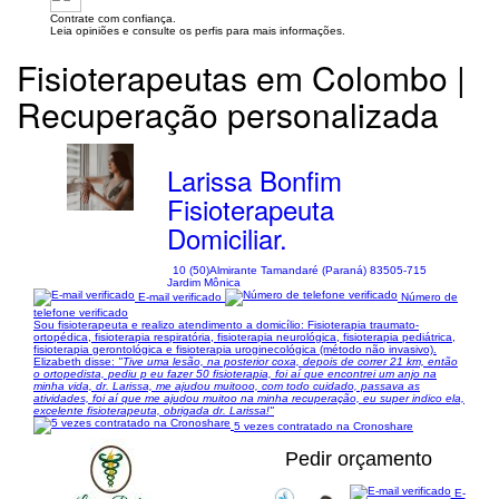
Contrate com confiança.
Leia opiniões e consulte os perfis para mais informações.
Fisioterapeutas em Colombo |
Recuperação personalizada
Larissa Bonfim
Fisioterapeuta
Domiciliar.
10 (50)
Almirante Tamandaré (Paraná) 83505-715
Jardim Mônica
E-mail verificado
Número de
telefone verificado
Sou fisioterapeuta e realizo atendimento a domicílio: Fisioterapia traumato-
ortopédica, fisioterapia respiratória, fisioterapia neurológica, fisioterapia pediátrica,
fisioterapia gerontológica e fisioterapia uroginecológica (método não invasivo).
Elizabeth disse:
"Tive uma lesão, na posterior coxa, depois de correr 21 km, então
o ortopedista, pediu p eu fazer 50 fisioterapia, foi aí que encontrei um anjo na
minha vida, dr. Larissa, me ajudou muitooo, com todo cuidado, passava as
atividades, foi aí que me ajudou muitoo na minha recuperação, eu super indico ela,
excelente fisioterapeuta, obrigada dr. Larissa!"
5 vezes contratado na Cronoshare
Pedir orçamento
E-