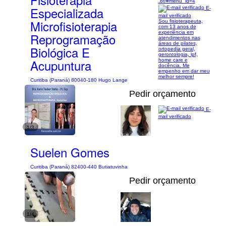
.br/#menu_id=4
Especializada
E-
mail verificado
Microfisioterapia
Sou fisioterapeuta,
com 13 anos de
experiência em
Reprogramação
atendimentos nas
áreas de pilates,
Biológica E
ortopedia geral,
gerontologia, lpf,
Acupuntura
home care e
docência. Me
empenho em dar meu
melhor sempre!
Curitiba (Paraná) 80040-180 Hugo Lange
Pedir orçamento
E-
mail verificado
1/3
Suelen Gomes
Curitiba (Paraná) 82400-440 Butiatuvinha
Pedir orçamento
1/4