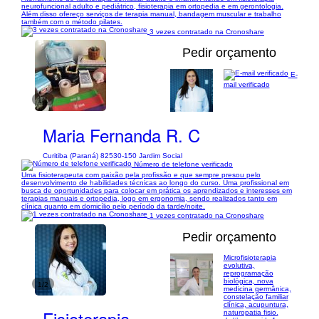
neurofuncional adulto e pediátrico, fisioterapia em ortopedia e em gerontologia.
Além disso ofereço serviços de terapia manual, bandagem muscular e trabalho
também com o método pilates.
3 vezes contratado na Cronoshare
Pedir orçamento
E-
mail verificado
1/1
Maria Fernanda R. C
Curitiba (Paraná) 82530-150 Jardim Social
Número de telefone verificado
Uma fisioterapeuta com paixão pela profissão e que sempre presou pelo
desenvolvimento de habilidades técnicas ao longo do curso. Uma profissional em
busca de oportunidades para colocar em prática os aprendizados e interesses em
terapias manuais e ortopedia, logo em ergonomia, sendo realizados tanto em
clínica quanto em domicílio pelo período da tarde/noite.
1 vezes contratado na Cronoshare
Pedir orçamento
Microfisioterapia
evolutiva,
reprogramação
biológica, nova
1/2
medicina germânica,
constelação familiar
clínica, acupuntura,
Fisioterapia
naturopatia fisio.