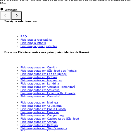
os...
Verificada
Serviços relacionados
RPG
Fisioterapia respiratória
Fisioterapia infantil
Fisioterapia para gestantes
Encontre Fisioterapeutas nas principais cidades de Paraná
Fisioterapeutas em Curitiba
Fisioterapeutas em São José dos Pinhais
Fisioterapeutas em Foz do Iguaçu
Fisioterapeutas em Pinhais
Fisioterapeutas em Arapongas
Fisioterapeutas em Londrina
Fisioterapeutas em Almirante Tamandaré
Fisioterapeutas em Araucária
Fisioterapeutas em Fazenda Rio Grande
Fisioterapeutas em Carambeí
Fisioterapeutas em Maringá
Fisioterapeutas em Apucarana
Fisioterapeutas em Ponta Grossa
Fisioterapeutas em Cascavel
Fisioterapeutas em Campo Largo
Fisioterapeutas em Cachoeira de São José
Fisioterapeutas em Aranha
Fisioterapeutas em Betaras
Fisioterapeutas em São Domingos