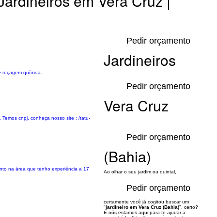
Jardineiros em Vera Cruz |
Pedir orçamento
Jardineiros
▪︎ roçagem química.
Pedir orçamento
Vera Cruz
 Temos cnpj, conheça nosso site : /tatu-
Pedir orçamento
(Bahia)
nto na área que tenho experiência a 17
Ao olhar o seu jardim ou quintal,
Pedir orçamento
certamente você já cogitou buscar um
"
jardineiro em Vera Cruz (Bahia)
", certo?
E nós estamos aqui para te ajudar a