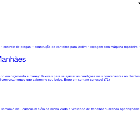
▪︎ controle de pragas; ▪︎ construção de canteiros para jardim; ▪︎ roçagem com máquina roçadeira; 
Manhães
do em orçamento e manejo flexíveis para se ajustar às condições mais convenientes ao clientes.
ável com orçamentos que cabem no seu bolso. Entre em contato conosco! (71)
 somam o meu curriculum além da minha viada a vitalidade de trabalhar buscando aperfeiçoame