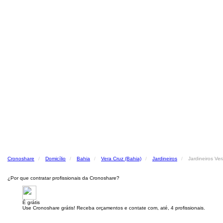
Cronoshare
Domicílio
Bahia
Vera Cruz (Bahia)
Jardineiros
Jardineiros Ver
¿Por que contratar profissionais da Cronoshare?
É grátis
Use Cronoshare grátis! Receba orçamentos e contate com, até, 4 profissionais.