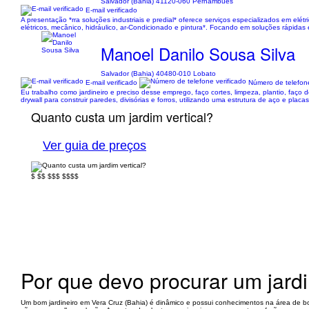
Salvador (Bahia) 41120-060 Pernambués
E-mail verificado
A presentação *rra soluções industriais e predial* oferece serviços especializados em 
elétricos, mecânico, hidráulico, ar-Condicionado e pintura*. Focando em soluções rápidas e
Manoel Danilo Sousa Silva
Salvador (Bahia) 40480-010 Lobato
E-mail verificado
Número de telefone
Eu trabalho como jardineiro e preciso desse emprego, faço cortes, limpeza, plantio, faço 
drywall para construir paredes, divisórias e forros, utilizando uma estrutura de aço e placa
Quanto custa um jardim vertical?
Ver guia de preços
$
$$
$$$
$$$$
Por que devo procurar um jard
Um bom jardineiro em Vera Cruz (Bahia) é dinâmico e possui conhecimentos na área de bo