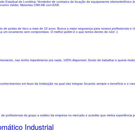
dade Estadual de Londrina; Vendedor de contratos de locação de equipamento eletroeletrônico 
ra ensíno médio; Motorista CNH AB com EAR.
o de podas de risco a mais de 10 anos. Busca a maior segurança para nossos profissionais e c
Faça um orcamento sem compromisso. O melhor jardim é o que temos dentro de nós! :)
uer momento, nao tenho impedimento pra nada. 100% disponivel. Gosto de trabalhar e queria muit
nhecimentos em favor da Instituição na qual viso integrar, focando sempre o benefício e o cre
 de profissionais da grupo a solidez da empresa no mercado e acredito que minha experiência 
mático Industrial