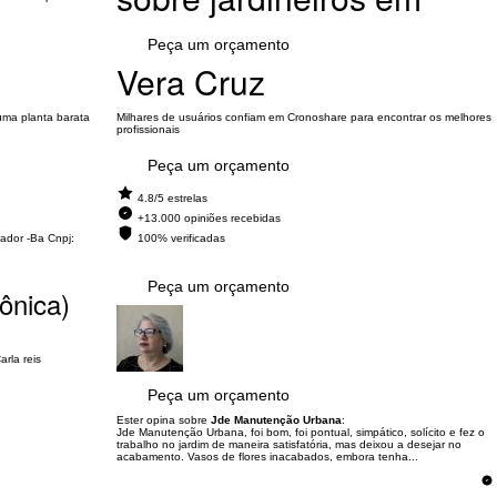
Peça um orçamento
Vera Cruz
uma planta barata
Milhares de usuários confiam em Cronoshare para encontrar os melhores
profissionais
Peça um orçamento
4.8/5 estrelas
+13.000 opiniões recebidas
vador -Ba Cnpj:
100% verificadas
Peça um orçamento
Mônica)
rla reis
Peça um orçamento
Ester opina sobre
Jde Manutenção Urbana
:
Jde Manutenção Urbana, foi bom, foi pontual, simpático, solícito e fez o
trabalho no jardim de maneira satisfatória, mas deixou a desejar no
acabamento. Vasos de flores inacabados, embora tenha...