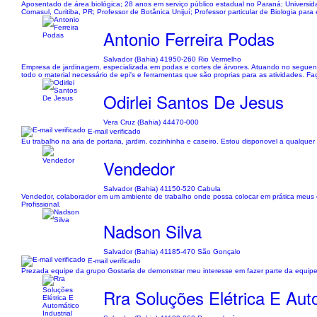
Aposentado de área biológica; 28 anos em serviço público estadual no Paraná; Universi
Comasul, Curitiba, PR; Professor de Botânica Unijuí; Professor particular de Biologia pa
Antonio Ferreira Podas
Salvador (Bahia) 41950-260 Rio Vermelho
Empresa de jardinagem, especializada em podas e cortes de árvores. Atuando no seguent
todo o material necessário de epi's e ferramentas que são proprias para as atividades. 
Odirlei Santos De Jesus
Vera Cruz (Bahia) 44470-000
E-mail verificado
Eu trabalho na aria de portaria, jardim, cozinhinha e caseiro. Estou disponovel a qualq
Vendedor
Salvador (Bahia) 41150-520 Cabula
Vendedor, colaborador em um ambiente de trabalho onde possa colocar em prática meus co
Profissional.
Nadson Silva
Salvador (Bahia) 41185-470 São Gonçalo
E-mail verificado
Prezada equipe da grupo Gostaria de demonstrar meu interesse em fazer parte da equipe
Rra Soluções Elétrica E Auto