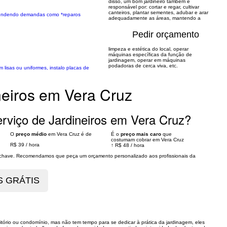
disso, um bom jardineiro também é
responsável por: cortar e regar, cultivar
canteiros, plantar sementes, adubar e arar
o atendendo demandas como *reparos
adequadamente as áreas, mantendo a
Pedir orçamento
limpeza e estética do local, operar
máquinas específicas da função de
jardinagem, operar em máquinas
podadoras de cerca viva, etc.
 lisas ou uniformes, instalo placas de
neiros em Vera Cruz
rviço de Jardineiros em Vera Cruz?
O
preço médio
em Vera Cruz é de
É o
preço mais caro
que
costumam cobrar em Vera Cruz
R$ 39
/
hora
↑
R$ 48
/
hora
s chave. Recomendamos que peça um orçamento personalizado aos profissionais da
tório ou condomínio, mas não tem tempo para se dedicar à prática da jardinagem, eles