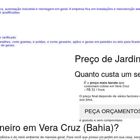
elétrica, automação industrial e montagem em geral. A empresa fica em instalações e manutençã
 qualificadas.
 verificado
detalhes, corto gramas, e poldas, e como gesseiro, aplico o gesso em paredes ou teto para ficarem
s de gesso.
Preço de Jardi
Quanto custa um se
É o
preço mais barato
que
costumam cobrar em Vera Cruz
↓
R$ 31
/
hora
O preço final depende de vários factore
sua área.
é gratuito e sem compromisso
ineiro em Vera Cruz (Bahia)?
tânica e do meio ambiente de maneira geral. Para você que possui um jardim em sua casa, escri