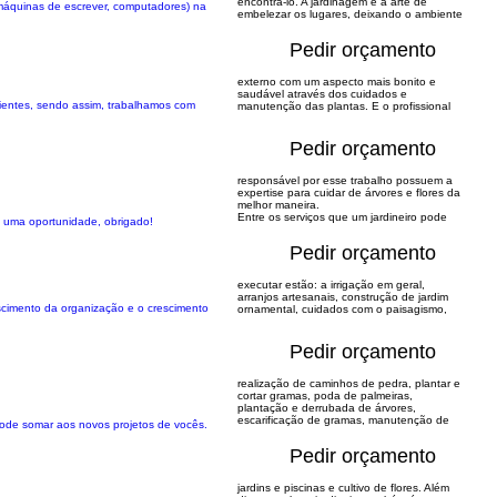
encontrá-lo. A jardinagem é a arte de
(máquinas de escrever, computadores) na
embelezar os lugares, deixando o ambiente
Pedir orçamento
externo com um aspecto mais bonito e
saudável através dos cuidados e
lientes, sendo assim, trabalhamos com
manutenção das plantas. E o profissional
Pedir orçamento
responsável por esse trabalho possuem a
expertise para cuidar de árvores e flores da
melhor maneira.
Entre os serviços que um jardineiro pode
o uma oportunidade, obrigado!
Pedir orçamento
executar estão: a irrigação em geral,
arranjos artesanais, construção de jardim
scimento da organização e o crescimento
ornamental, cuidados com o paisagismo,
Pedir orçamento
realização de caminhos de pedra, plantar e
cortar gramas, poda de palmeiras,
plantação e derrubada de árvores,
escarificação de gramas, manutenção de
pode somar aos novos projetos de vocês.
Pedir orçamento
jardins e piscinas e cultivo de flores. Além