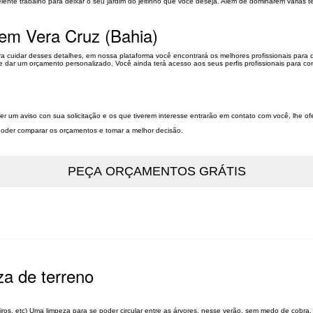
ente trabalho para deixar o seu jardim do jeitinho que você deseja. Além de dominarem várias t
 em Vera Cruz (Bahia)
ara cuidar desses detalhes, em nossa plataforma você encontrará os melhores profissionais para
e dar um orçamento personalizado. Você ainda terá acesso aos seus perfis profissionais para con
ber um aviso con sua solicitação e os que tiverem interesse entrarão em contato com você, lhe o
a poder comparar os orçamentos e tomar a melhor decisão.
za de terreno
iros, etc) Uma limpeza para se poder circular entre as árvores, nesse verão, sem medo de cobra,