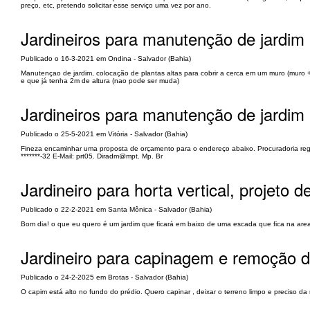
preço, etc, pretendo solicitar esse serviço uma vez por ano.
Jardineiros para manutenção de jardim
Publicado o 16-3-2021 em Ondina - Salvador (Bahia)
Manutençao de jardim, colocação de plantas altas para cobrir a cerca em um muro (muro 
e que já tenha 2m de altura (nao pode ser muda)
Jardineiros para manutenção de jardim (
Publicado o 25-5-2021 em Vitória - Salvador (Bahia)
Fineza encaminhar uma proposta de orçamento para o endereço abaixo. Procuradoria region
*******-32 E-Mail: prt05. Diradm@mpt. Mp. Br
Jardineiro para horta vertical, projeto 
Publicado o 22-2-2021 em Santa Mônica - Salvador (Bahia)
Bom dia! o que eu quero é um jardim que ficará em baixo de uma escada que fica na area 
Jardineiro para capinagem e remoção d
Publicado o 24-2-2025 em Brotas - Salvador (Bahia)
O capim está alto no fundo do prédio. Quero capinar , deixar o terreno limpo e preciso d