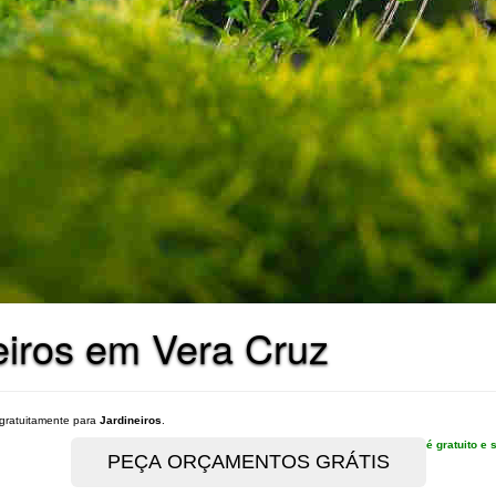
eiros em Vera Cruz
gratuitamente para
Jardineiros
.
é gratuito 