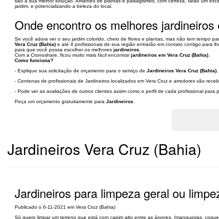
são a sua melhor solução. Amantes de plantas e paisagismos, com certeza, farão um excel
jardim, e potencializando a beleza do local.
Onde encontro os melhores jardineiros
Se você adora ver o seu jardim colorido, cheio de flores e plantas, mas não tem tempo p
Vera Cruz (Bahia)
e até 4 profissionais de sua região entrarão em contato contigo para lh
para que você possa escolher os melhores
jardineiros
.
Com a Cronoshare, ficou muito mais fácil encontrar
jardineiros em Vera Cruz (Bahia)
.
Como funciona?
- Explique sua solicitação de orçamento para o serviço de
Jardineiros Vera Cruz (Bahia)
.
- Centenas de profissionais de Jardineiros localizados em Vera Cruz e arredores vão rece
- Pode ver as avaliações de outros clientes assim como o perfil de cada profissional par
Peça um orçamento gratuitamente para
Jardineiros
.
Jardineiros Vera Cruz (Bahia)
Jardineiros para limpeza geral ou limpe
Publicado o 6-11-2021 em Vera Cruz (Bahia)
Só quero limpar um terreno que está com capim alto entre as árvores. (mangueiras, coque