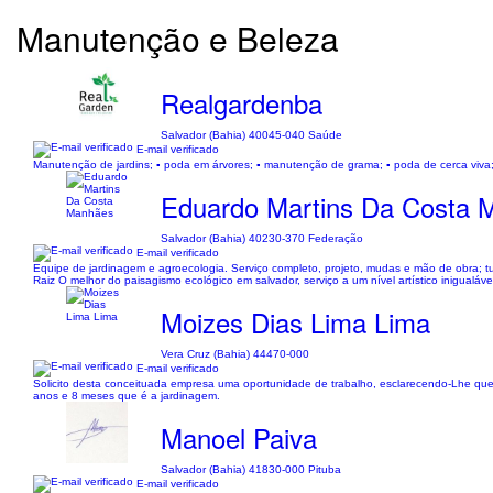
Manutenção e Beleza
Realgardenba
Salvador (Bahia) 40045-040 Saúde
E-mail verificado
Manutenção de jardins; ▪︎ poda em árvores; ▪︎ manutenção de grama; ▪︎ poda de cerca viva; 
Eduardo Martins Da Costa 
Salvador (Bahia) 40230-370 Federação
E-mail verificado
Equipe de jardinagem e agroecologia. Serviço completo, projeto, mudas e mão de obra; tu
Raiz O melhor do paisagismo ecológico em salvador, serviço a um nível artístico inigual
Moizes Dias Lima Lima
Vera Cruz (Bahia) 44470-000
E-mail verificado
Solicito desta conceituada empresa uma oportunidade de trabalho, esclarecendo-Lhe que
anos e 8 meses que é a jardinagem.
Manoel Paiva
Salvador (Bahia) 41830-000 Pituba
E-mail verificado