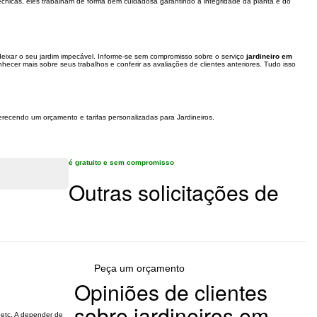
écnicas, eles trabalham de forma bem cuidadosa garantindo a integridade da planta e do
 deixar o seu jardim impecável. Informe-se sem compromisso sobre o serviço
jardineiro em
hecer mais sobre seus trabalhos e conferir as avaliações de clientes anteriores. Tudo isso
ferecendo um orçamento e tarifas personalizadas para Jardineiros.
é gratuito e sem compromisso
Outras solicitações de
Peça um orçamento
Opiniões de clientes
sobre jardineiros em
 etc. A depender de