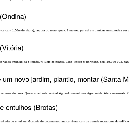
 (Ondina)
+ cerca = 1,60m de altura), largura do muro aprox. 8 metros, pensei em bambus mas precisa ser 
Vitória)
al do trabalho da 5 região Av. Sete setembro, 2365, corredor da vitoria, cep. 40.080-003, sal
de um novo jardim, plantio, montar (Santa 
externa da casa. Quero uma horta vertical. Aguardo um retorno. Agradecida. Atenciosamente, Ca
e entulhos (Brotas)
a retirada de entulhos. Gostaria de orçamento para combinar com os demais moradores do edifício