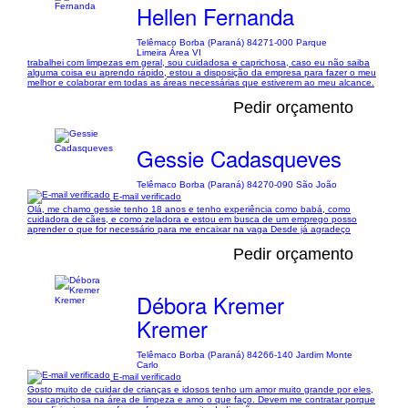
Hellen Fernanda
Telêmaco Borba (Paraná) 84271-000 Parque
Limeira Área VI
trabalhei com limpezas em geral, sou cuidadosa e caprichosa, caso eu não saiba
alguma coisa eu aprendo rápido, estou a disposição da empresa para fazer o meu
melhor e colaborar em todas as áreas necessárias que estiverem ao meu alcance.
Pedir orçamento
Gessie Cadasqueves
Telêmaco Borba (Paraná) 84270-090 São João
E-mail verificado
Olá, me chamo gessie tenho 18 anos e tenho experiência como babá, como
cuidadora de cães, e como zeladora e estou em busca de um emprego posso
aprender o que for necessário para me encaixar na vaga Desde já agradeço
Pedir orçamento
Débora Kremer
Kremer
Telêmaco Borba (Paraná) 84266-140 Jardim Monte
Carlo
E-mail verificado
Gosto muito de cuidar de crianças e idosos tenho um amor muito grande por eles,
sou caprichosa na área de limpeza e amo o que faço. Devem me contratar porque