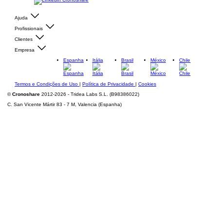
Ajuda
Profissionais
Clientes
Empresa
Espanha
Itália
Brasil
México
Chile
Termos e Condições de Uso
|
Política de Privacidade
|
Cookies
©
Cronoshare
2012-2026 - Tridea Labs S.L. (B98386022)
C. San Vicente Mártir 83 - 7 M, Valencia (Espanha)