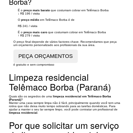
Borba?
É o
preço mais barato
que costumam cobrar em Telêmaco Borba
↓
R$ 196
/
visita
O
preço médio
em Telêmaco Borba é de
R$ 241
/
visita
É o
preço mais caro
que costumam cobrar em Telêmaco Borba
↑
R$ 279
/
visita
O preço final depende de vários factores chave. Recomendamos que peça
um orçamento personalizado aos profissionais da sua área.
é gratuito e sem compromisso
Limpeza residencial
Telêmaco Borba (Paraná)
Quais são os segredos de uma
limpeza residencial em Telêmaco Borba
(Paraná)
?
Manter uma casa sempre limpa não é fácil, principalmente quando você tem uma
rotina que não deixa muito tempo sobrando para as tarefas domésticas. Para
ajudar a manter o seu lar sempre limpo, você pode contratar um profissional de
limpeza residencial
.
Por que solicitar um serviço