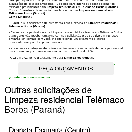
seus perfis profissionais para conhecer mais de seu trabalho e poderá ver
avaliações de clientes anteriores. Tudo isso para que você possa escolher os
melhores profissionais para
limpeza residencial em Telêmaco Borba (Paraná)
.
Com a Cronoshare, ficou muito mais fácil encontrar
limpeza residencial em
Telêmaco Borba (Paraná)
.
Como funciona?
- Explique sua solicitação de orçamento para o serviço de
Limpeza residencial
Telêmaco Borba (Paraná)
.
- Centenas de profissionais de Limpeza residencial localizados em Telêmaco Borba
e arredores vão receber um aviso con sua solicitação e os que tiverem interesse
entrarão em contato com você, lhe oferecendo um orçamento e tarifas
personalizadas para Limpeza residencial.
- Pode ver as avaliações de outros clientes assim como o perfil de cada profissional
para poder comparar os orçamentos e tomar a melhor decisão.
Peça um orçamento gratuitamente para
Limpeza residencial
.
é
gratuito e sem compromisso
Outras solicitações de
Limpeza residencial Telêmaco
Borba (Paraná)
Diarista Faxineira (Centro)