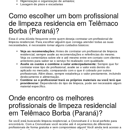
Higienização e organização de armários;
Lavagem de pisos e escadarias
Como escolher um bom profissional
de limpeza residencia em Telêmaco
Borba (Paraná)?
Essa é uma dúvida frequente entre quem deseja contratar um profissional de
limpeza residencial. Para escolher alguém que consiga atender todas as suas
necessidades, é necessário tomar alguns cuidados básicos:
Veja as recomendações:
Antes de contratar um profissional de limpeza
residencial, sempre avalie as recomendações e referências do mesmo.
Veja os comentários sobre ele e até mesmo entre em contato com clientes
anteriores para saber se o serviço foi realizado com qualidade.
Avalie os custos e combine o valor antecipadamente:
Sempre que for
contratar esse tipo de profissional, avalie se o valor está dentro do
aplicado no mercado, comparando com o que é cobrado por outros
profissionais. Além disso, sempre estabeleça o valor previamente, incluindo
deslocamento e alimentação.
Combine se o profissional trará os próprios materiais ou você terá que
providenciar:
Dependendo do tipo de limpeza, pode ser necessário algum
material específico.
Onde encontro os melhores
profissionais de limpeza residencial
em Telêmaco Borba (Paraná)?
Se você está buscando limpeza residencial, a Cronoshare é o local perfeito para
encontrá-lo. Com a Cronoshare você recebe até 4 orçamentos de diferentes
profissionais de forma gratuita e sem compromisso algum! Você ainda terá acesso a