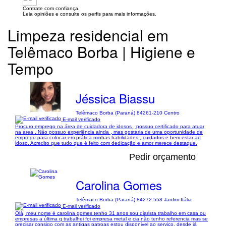
Contrate com confiança.
Leia opiniões e consulte os perfis para mais informações.
Limpeza residencial em
Telêmaco Borba | Higiene e
Tempo
Jéssica Biassu
Telêmaco Borba (Paraná) 84261-210 Centro
E-mail verificado
Procuro emprego na área de cuidadora de idosos , possuo certificado para atuar
na área . Não possuo experiência ainda , mas gostaria de uma oportunidade de
emprego para colocar em prática minhas habilidades , cuidados e bem estar ao
idoso. Acredito que tudo que é feito com dedicação e amor merece destaque.
Pedir orçamento
Carolina Gomes
Telêmaco Borba (Paraná) 84272-558 Jardim Itália
E-mail verificado
Olá, meu nome é carolina gomes tenho 31 anos sou diarista trabalho em casa ou
empresas a última q trabalhei foi empresa metal e cia não tenho referencia mas se
precisar consigo com as antigas patroas estou disponivel ao serviço, desde já