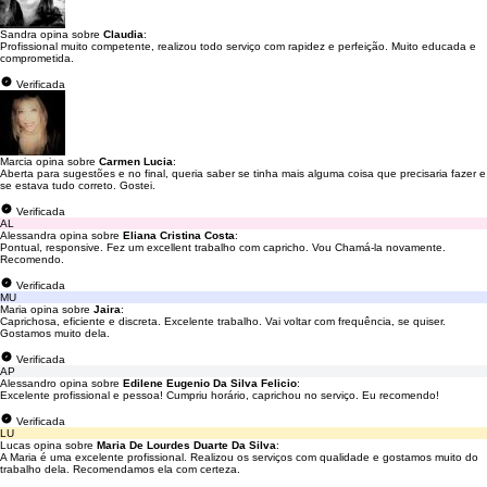
Sandra opina sobre
Claudia
:
Profissional muito competente, realizou todo serviço com rapidez e perfeição. Muito educada e
comprometida.
Verificada
Marcia opina sobre
Carmen Lucia
:
Aberta para sugestões e no final, queria saber se tinha mais alguma coisa que precisaria fazer e
se estava tudo correto. Gostei.
Verificada
AL
Alessandra opina sobre
Eliana Cristina Costa
:
Pontual, responsive. Fez um excellent trabalho com capricho. Vou Chamá-la novamente.
Recomendo.
Verificada
MU
Maria opina sobre
Jaira
:
Caprichosa, eficiente e discreta. Excelente trabalho. Vai voltar com frequência, se quiser.
Gostamos muito dela.
Verificada
AP
Alessandro opina sobre
Edilene Eugenio Da Silva Felicio
:
Excelente profissional e pessoa! Cumpriu horário, caprichou no serviço. Eu recomendo!
Verificada
LU
Lucas opina sobre
Maria De Lourdes Duarte Da Silva
:
A Maria é uma excelente profissional. Realizou os serviços com qualidade e gostamos muito do
trabalho dela. Recomendamos ela com certeza.