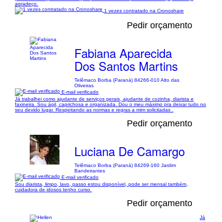
agradeço.
1 vezes contratado na Cronoshare
Pedir orçamento
Fabiana Aparecida
Dos Santos Martins
Telêmaco Borba (Paraná) 84266-010 Alto das
Oliveiras
E-mail verificado
Já trabalhei como ajudante de serviços gerais, ajudante de cozinha, diarista e
faxineira. Sou ágil, caprichosa e organizada. Dou o meu máximo pra deixar tudo no
seu devido lugar. Respeitando as normas e regras a mim solicitadas .
Pedir orçamento
Luciana De Camargo
Telêmaco Borba (Paraná) 84269-160 Jardim
Bandeirantes
E-mail verificado
Sou diarista, limpo, lavo, passo estou disponível, pode ser mensal também,
cuidadora de idosos tenho curso.
Pedir orçamento
Já