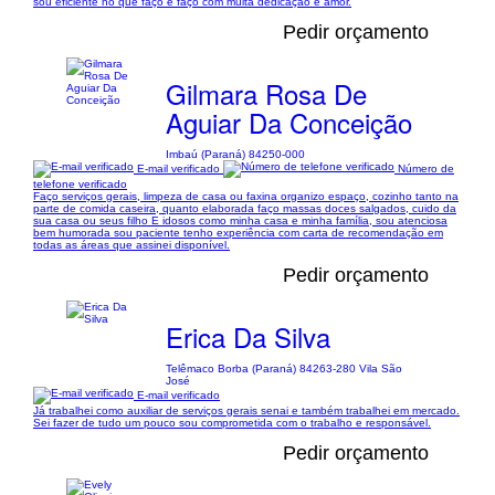
sou eficiente no que faço e faço com muita dedicação e amor.
Pedir orçamento
Gilmara Rosa De
Aguiar Da Conceição
Imbaú (Paraná) 84250-000
E-mail verificado
Número de
telefone verificado
Faço serviços gerais, limpeza de casa ou faxina organizo espaço, cozinho tanto na
parte de comida caseira, quanto elaborada faço massas doces salgados, cuido da
sua casa ou seus filho E idosos como minha casa e minha família, sou atenciosa
bem humorada sou paciente tenho experiência com carta de recomendação em
todas as áreas que assinei disponível.
Pedir orçamento
Erica Da Silva
Telêmaco Borba (Paraná) 84263-280 Vila São
José
E-mail verificado
Já trabalhei como auxiliar de serviços gerais senai e também trabalhei em mercado.
Sei fazer de tudo um pouco sou comprometida com o trabalho e responsável.
Pedir orçamento