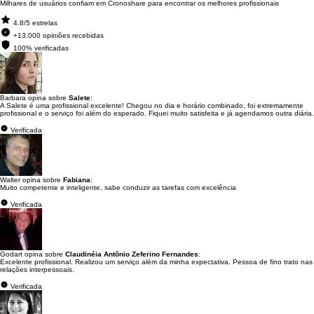
Milhares de usuários confiam em Cronoshare para encontrar os melhores profissionais
4.8/5 estrelas
+13.000 opiniões recebidas
100% verificadas
Barbara opina sobre
Salete
:
A Salete é uma profissional excelente! Chegou no dia e horário combinado, foi extremamente
profissional e o serviço foi além do esperado. Fiquei muito satisfeita e já agendamos outra diária.
Verificada
Walter opina sobre
Fabiana
:
Muito competente e inteligente, sabe conduzir as tarefas com excelência
Verificada
Godart opina sobre
Claudinéia Antônio Zeferino Fernandes
:
Excelente profissional. Realizou um serviço além da minha expectativa. Pessoa de fino trato nas
relações interpessoais.
Verificada