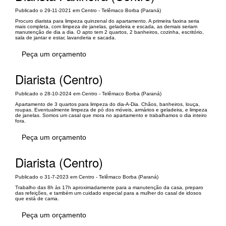
Publicado o 29-11-2021 em Centro - Telêmaco Borba (Paraná)
Procuro diarista para limpeza quinzenal do apartamento. A primeira faxina seria
mais completa, com limpeza de janelas, geladeira e escada, as demais seriam
manutenção de dia a dia. O apto tem 2 quartos, 2 banheiros, cozinha, escritório,
sala de jantar e estar, lavanderia e sacada.
Peça um orçamento
Diarista (Centro)
Publicado o 28-10-2024 em Centro - Telêmaco Borba (Paraná)
Apartamento de 3 quartos para limpeza do dia-A-Dia. Chãos, banheiros, louça,
roupas. Eventualmente limpeza de pó dos móveis, armários e geladeira, e limpeza
de janelas. Somos um casal que mora no apartamento e trabalhamos o dia inteiro
fora.
Peça um orçamento
Diarista (Centro)
Publicado o 31-7-2023 em Centro - Telêmaco Borba (Paraná)
Trabalho das 8h às 17h aproximadamente para a manutenção da casa, preparo
das refeições, e também um cuidado especial para a mulher do casal de idosos
que está de cama.
Peça um orçamento