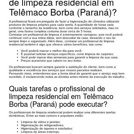
de limpeza residencial em
Telêmaco Borba (Paraná)?
A profissional ficará encarregada de fazer a higienização de cômodos utilizando
produtos de limpeza próprios para cada tarefa. A quantidade de horas varia
conforme o tamanho da residência, bem como dos serviços solicitados, mas no
geral, uma faxina completa costuma durar cerca de 5 horas.
Contratar um profissional de limpeza é extremamente vantajoso, pois você poderá
continuar com a sua rotina diária, sem descuidar da casa, deixando o seu lar
sempre limpo e organizado. Além disso, contratar um profissional de limpeza
residencial também é algo que oferece vários benefícios, tais como:
Você poderá marcar o melhor dia para você;
É possível solicitar serviços específicos, como limpeza de carpetes;
Você pode marcar idas semanais para garantir a limpeza da sua casa;
Preços acessíveis que cabem no seu bolso.
Os profissionais buscam sempre garantir a satisfação do cliente, bem como a
qualidade e excelência dos serviços que nossos parceiros realizam.
Pensando nisso, entendemos que a forma ideal de garantir que o serviço seja bem
sucedido, é esclarecendo todas as dúvidas antes mesmo da execução do trabalho.
Quais tarefas o profissional de
limpeza residencial em Telêmaco
Borba (Paraná) pode executar?
Os profissionais de limpeza residencial podem realizar uma diferentes tarefas
domésticas. Entre as mais comuns e populares estão:
Limpeza de vidros e janelas;
Higienização de refrigeradores;
Higienização de tapetes e estofados;
Limpeza de áreas externas;