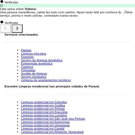
Verificada
CI
Cida opina sobre
Sidneia
:
Uma pessoa maravilhosa, calma faz tudo com carinho, fiquei muito feliz por conhece lá... Ótimo
serviço, pronta e muito solícita, contratarei outras vezes.
Verificada
Serviços relacionados
Diarista
Limpeza pós-obra
Faxineira
Serviço de limpeza doméstica
Empregada doméstica
Caseiros
Folguistas
Auxiliar de limpeza
Serviço doméstico
Limpeza de apartamentos turísticos
Encontre Limpeza residencial nas principais cidades de Paraná
Limpeza residencial em Colombo
Limpeza residencial em Curitiba
Limpeza residencial em Pinhais
Limpeza residencial em Araucária
Limpeza residencial em Londrina
Limpeza residencial em São José dos Pinhais
Limpeza residencial em Arapongas
Limpeza residencial em Umuarama
Limpeza residencial em Cambé
Limpeza residencial em Almirante Tamandaré