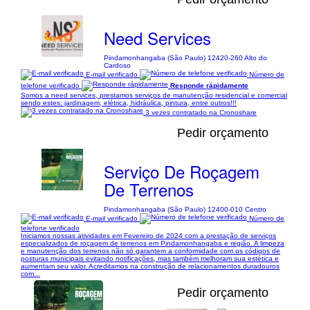
Need Services
Pindamonhangaba (São Paulo) 12420-260 Alto do
Cardoso
E-mail verificado
Número de
telefone verificado
Responde rápidamente
Somos a need services, prestamos serviços de manutenção residencial e comercial
sendo estes: jardinagem, elétrica, hidráulica, pintura, entre outros!!!
3 vezes contratado na Cronoshare
Pedir orçamento
Serviço De Roçagem
De Terrenos
Pindamonhangaba (São Paulo) 12400-010 Centro
E-mail verificado
Número de
telefone verificado
Iniciamos nossas atividades em Fevereiro de 2024 com a prestação de serviços
especializados de roçagem de terrenos em Pindamonhangaba e região. A limpeza
e manutenção dos terrenos não só garantem a conformidade com os códigos de
posturas municipais evitando notificações, mas também melhoram sua estética e
aumentam seu valor. Acreditamos na construção de relacionamentos duradouros
com...
Pedir orçamento