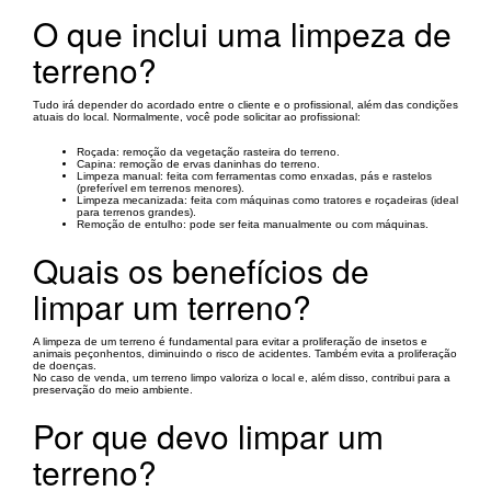
O que inclui uma limpeza de
terreno?
Tudo irá depender do acordado entre o cliente e o profissional, além das condições
atuais do local. Normalmente, você pode solicitar ao profissional:
Roçada: remoção da vegetação rasteira do terreno.
Capina: remoção de ervas daninhas do terreno.
Limpeza manual: feita com ferramentas como enxadas, pás e rastelos
(preferível em terrenos menores).
Limpeza mecanizada: feita com máquinas como tratores e roçadeiras (ideal
para terrenos grandes).
Remoção de entulho: pode ser feita manualmente ou com máquinas.
Quais os benefícios de
limpar um terreno?
A limpeza de um terreno é fundamental para evitar a proliferação de insetos e
animais peçonhentos, diminuindo o risco de acidentes. Também evita a proliferação
de doenças.
No caso de venda, um terreno limpo valoriza o local e, além disso, contribui para a
preservação do meio ambiente.
Por que devo limpar um
terreno?