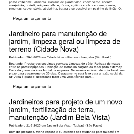
possa colher meu alimento. Gostaria de plantar alho, cheiro verde, coentro,
manjericão, hortelã, orégano, alface, rúcula, agrião, cebola, cenoura, tomate,
pimentas, couve, sálvia, abobrinha, batata e se possível um pezinho de limão. O...
Peça um orçamento
Jardineiro para manutenção de
jardim, limpeza geral ou limpeza de
terreno (Cidade Nova)
Publicado o 29-4-2026 em Cidade Nova - Pindamonhangaba (São Paulo)
Boa tarde. Preciso dos seguintes serviços: Limpeza do pátio; Retirada de matos
entre os paralelepípedos; Remoção de matos na calçada ao redor (lado externo);
Corte da grama na área frontal da empresa. Necessária emissão de nota fiscal com
prazo para pagamento de 30 dias. O pagamento será feito para a razão social da
NF. Área é grande; necessário fazer uma visita técnica para...
Peça um orçamento
Jardineiros para projeto de um novo
jardim, fertilização de terra,
manutenção (Jardim Bela Vista)
Publicado o 21-7-2025 em Jardim Bela Vista - Taubaté (São Paulo)
Bom dia prezados, Minha esposa e eu estamos nos mudando para taubaté em