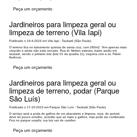
Peça um orçamento
Jardineiros para limpeza geral ou
limpeza de terreno (Vila Iapi)
Publicado o 16-4-2024 em Vila Iapi - Taubaté (São Paulo)
O terreno fica no loteamento quintas de santa cruz, com 260m2. Tem apenas mato
crescido e ainda não está cercado. Rua dr. Nelson esteves, bairro areão em
taubaté, sendo o primeiro lote (lote 01 da quadra 11), esquina com a av. Flávio
florêncio.
Peça um orçamento
Jardineiros para limpeza geral ou
limpeza de terreno, podar (Parque
São Luís)
Publicado o 17-10-2023 em Parque São Luís - Taubaté (São Paulo)
O serviço será a poda de galhos de um abacateiro e limpeza, roça, do quintal,
deve ter pouco entulho, acredito que só mato e galhos, mas pode ser combinado
Fica no parque urupês, rua luiz vaz de camões
Peça um orçamento