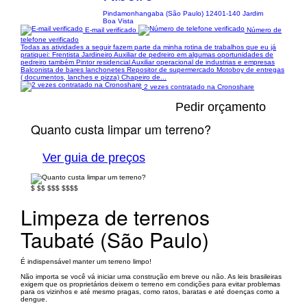
Pindamonhangaba (São Paulo) 12401-140 Jardim
Boa Vista
E-mail verificado
Número de
telefone verificado
Todas as atividades a seguir fazem parte da minha rotina de trabalhos que eu já
pratiquei: Frentista Jardineiro Auxiliar de pedreiro em algumas oportunidades de
pedreiro também Pintor residencial Auxiliar operacional de industrias e empresas
Balconista de bares lanchonetes Repositor de supermercado Motoboy de entregas
( documentos, lanches e pizza) Chapeiro de...
2 vezes contratado na Cronoshare
Pedir orçamento
Quanto custa limpar um terreno?
Ver guia de preços
$
$$
$$$
$$$$
Limpeza de terrenos
Taubaté (São Paulo)
É indispensável manter um terreno limpo!
Não importa se você vá iniciar uma construção em breve ou não. As leis brasileiras
exigem que os proprietários deixem o terreno em condições para evitar problemas
para os vizinhos e até mesmo pragas, como ratos, baratas e até doenças como a
dengue.