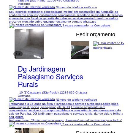
Taubaté (São Paulo) 12050-470 Chácara do
Visconde
Número de telefone verificado
Sou pedreiro profissional especializado mestre em construções da fundação ao
acabamento com responsabilidade compromisso seriedade qualidades de serviços
apresento nota fiscal de garantia de todos os serviços prestado tenho o melhor
preço do mercado cubro qualquer orçamento contato whatsapp
3 vezes contratado na Cronoshare
Pedir orçamento
E-
mail verificado
1/4
Dg Jardinagem
Paisagismo Serviços
Rurais
10 (1)
Caçapava (São Paulo) 12284-830 Chácara
Germana
Número de telefone verificado
Trabalhando a 16 anos na área d jardinagem e serviços rurais poço,serca,poda,
manutenção d piscina, paisagismo,etc. A DG,t oferece orçamento sem
compromisso, serviços com responsabilidade e competência, atendemos em todo
vale do Paraíba..DG jardinagem paisagismo e serviços rurais, dando vida e brilho a
seu jardim.
Antoane disse:
"Dg faz um ótimo serviço, Bom profissional recomendo para todos"
2 vezes contratado na Cronoshare