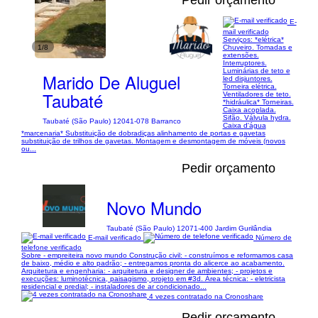
Pedir orçamento
E-
mail verificado
Serviços: *elétrica*
1/8
Chuveiro. Tomadas e
extensões.
Interruptores.
Luminárias de teto e
Marido De Aluguel
led disjuntores.
Torneira elétrica.
Taubaté
Ventiladores de teto.
*hidráulica* Torneiras.
Caixa acoplada.
Sifão. Válvula hydra.
Taubaté (São Paulo) 12041-078 Barranco
Caixa d'água
*marcenaria* Substituição de dobradiças alinhamento de portas e gavetas
substituição de trilhos de gavetas. Montagem e desmontagem de móveis (novos
ou...
Pedir orçamento
Novo Mundo
Taubaté (São Paulo) 12071-400 Jardim Gurilândia
E-mail verificado
Número de
telefone verificado
Sobre - empreiteira novo mundo Construção civil: - construímos e reformamos casa
de baixo, médio e alto padrão; - entregamos pronta do alicerce ao acabamento.
Arquitetura e engenharia: - arquitetura e designer de ambientes; - projetos e
execuções: luminotécnica, paisagismo, projeto em #3d. Área técnica: - eletricista
residencial e predial; - instaladores de ar condicionado...
4 vezes contratado na Cronoshare
Pedir orçamento