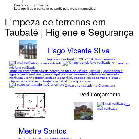
Contrate com confiança.
Leia opiniões e consulte os perfis para mais informações.
Limpeza de terrenos em
Taubaté | Higiene e Segurança
Tiago Vicente Silva
Taubaté (São Paulo) 12082-530 Jardim América
E-mail verificado
Número de
telefone verificado
Trabalho com prestação de serviço na área de elétrica , pintura, , jardinagem e
agropecuária também opero máquinas como retroescavadeira e escavadeira
hidráulica , tenho disponibilidade de horário, trabalho fim de semana e o meu
objetivo é satisfazer o cliente com trabalho de qualidade .
2 vezes contratado na Cronoshare
Pedir orçamento
E-
mail verificado
1/39
Mestre Santos