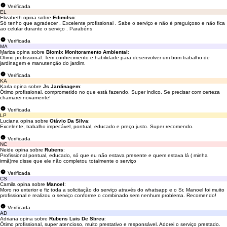
Verificada
EL
Elizabeth opina sobre
Edimilso
:
Só tenho que agradecer . Excelente profissional . Sabe o serviço e não é preguiçoso e não fica
ao celular durante o serviço . Parabéns
Verificada
MA
Mariza opina sobre
Biomix Monitoramento Ambiental
:
Ótimo profissional. Tem conhecimento e habilidade para desenvolver um bom trabalho de
jardinagem e manutenção do jardim.
Verificada
KA
Karla opina sobre
Js Jardinagem
:
Ótimo profissional, comprometido no que está fazendo. Super indico. Se precisar com certeza
chamarei novamente!
Verificada
LP
Luciana opina sobre
Otávio Da Silva
:
Excelente, trabalho impecável, pontual, educado e preço justo. Super recomendo.
Verificada
NC
Neide opina sobre
Rubens
:
Profissional pontual, educado, só que eu não estava presente e quem estava lá ( minha
irmã)me disse que ele não completou totalmente o serviço
Verificada
CS
Camila opina sobre
Manoel
:
Moro no exterior e fiz toda a solicitação do serviço através do whatsapp e o Sr. Manoel foi muito
profissional e realizou o serviço conforme o combinado sem nenhum problema. Recomendo!
Verificada
AD
Adriana opina sobre
Rubens Luis De Sbreu
:
Ótimo profissional, super atencioso, muito prestativo e responsável. Adorei o serviço prestado.