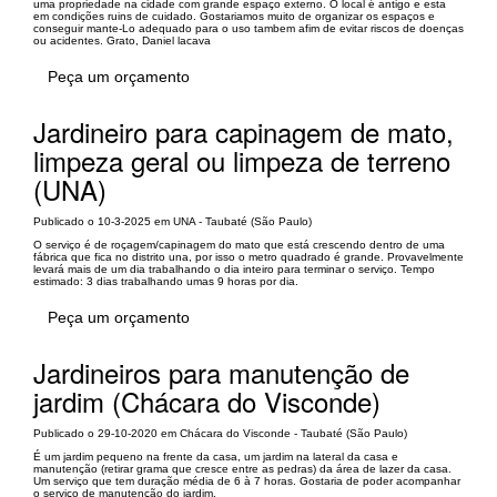
uma propriedade na cidade com grande espaço externo. O local é antigo e esta
em condições ruins de cuidado. Gostariamos muito de organizar os espaços e
conseguir mante-Lo adequado para o uso tambem afim de evitar riscos de doenças
ou acidentes. Grato, Daniel lacava
Peça um orçamento
Jardineiro para capinagem de mato,
limpeza geral ou limpeza de terreno
(UNA)
Publicado o 10-3-2025 em UNA - Taubaté (São Paulo)
O serviço é de roçagem/capinagem do mato que está crescendo dentro de uma
fábrica que fica no distrito una, por isso o metro quadrado é grande. Provavelmente
levará mais de um dia trabalhando o dia inteiro para terminar o serviço. Tempo
estimado: 3 dias trabalhando umas 9 horas por dia.
Peça um orçamento
Jardineiros para manutenção de
jardim (Chácara do Visconde)
Publicado o 29-10-2020 em Chácara do Visconde - Taubaté (São Paulo)
É um jardim pequeno na frente da casa, um jardim na lateral da casa e
manutenção (retirar grama que cresce entre as pedras) da área de lazer da casa.
Um serviço que tem duração média de 6 à 7 horas. Gostaria de poder acompanhar
o serviço de manutenção do jardim.