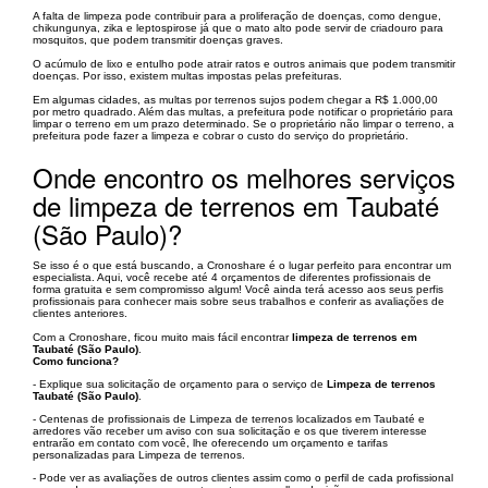
A falta de limpeza pode contribuir para a proliferação de doenças, como dengue,
chikungunya, zika e leptospirose já que o mato alto pode servir de criadouro para
mosquitos, que podem transmitir doenças graves.
O acúmulo de lixo e entulho pode atrair ratos e outros animais que podem transmitir
doenças. Por isso, existem multas impostas pelas prefeituras.
Em algumas cidades, as multas por terrenos sujos podem chegar a R$ 1.000,00
por metro quadrado. Além das multas, a prefeitura pode notificar o proprietário para
limpar o terreno em um prazo determinado. Se o proprietário não limpar o terreno, a
prefeitura pode fazer a limpeza e cobrar o custo do serviço do proprietário.
Onde encontro os melhores serviços
de limpeza de terrenos em Taubaté
(São Paulo)?
Se isso é o que está buscando, a Cronoshare é o lugar perfeito para encontrar um
especialista. Aqui, você recebe até 4 orçamentos de diferentes profissionais de
forma gratuita e sem compromisso algum! Você ainda terá acesso aos seus perfis
profissionais para conhecer mais sobre seus trabalhos e conferir as avaliações de
clientes anteriores.
Com a Cronoshare, ficou muito mais fácil encontrar
limpeza de terrenos em
Taubaté (São Paulo)
.
Como funciona?
- Explique sua solicitação de orçamento para o serviço de
Limpeza de terrenos
Taubaté (São Paulo)
.
- Centenas de profissionais de Limpeza de terrenos localizados em Taubaté e
arredores vão receber um aviso con sua solicitação e os que tiverem interesse
entrarão em contato com você, lhe oferecendo um orçamento e tarifas
personalizadas para Limpeza de terrenos.
- Pode ver as avaliações de outros clientes assim como o perfil de cada profissional