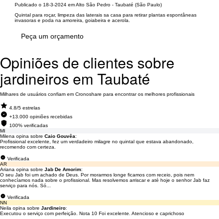
Publicado o 18-3-2024 em Alto São Pedro - Taubaté (São Paulo)
Quintal para roçar, limpeza das laterais sa casa para retirar plantas espontâneas
invasoras e poda na amoreira, goiabeira e acerola.
Peça um orçamento
Opiniões de clientes sobre
jardineiros em Taubaté
Milhares de usuários confiam em Cronoshare para encontrar os melhores profissionais
4.8/5 estrelas
+13.000 opiniões recebidas
100% verificadas
MI
Milena opina sobre
Caio Gouvêa
:
Profissional excelente, fez um verdadeiro milagre no quintal que estava abandonado,
recomendo com certeza.
Verificada
AR
Ariana opina sobre
Jab De Amorim
:
O seu Jab foi um achado de Deus. Por morarmos longe ficamos com receio, pois nem
conhecíamos nada sobre o profissional. Mas resolvemos arriscar e até hoje o senhor Jab faz
serviço para nós. Só...
Verificada
NN
Neila opina sobre
Jardineiro
:
Executou o serviço com perfeição. Nota 10 Foi excelente. Atencioso e caprichoso