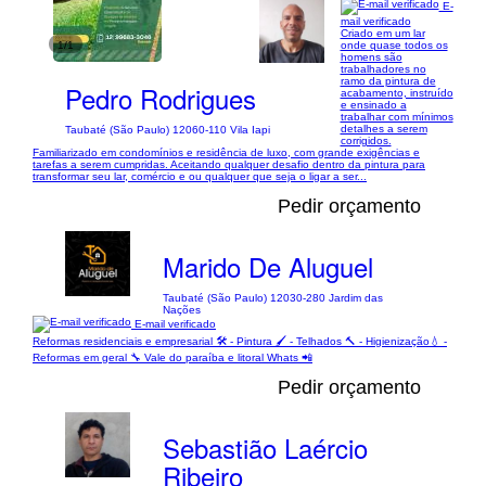
E-
mail verificado
Criado em um lar
1/1
onde quase todos os
homens são
trabalhadores no
ramo da pintura de
Pedro Rodrigues
acabamento, instruído
e ensinado a
trabalhar com mínimos
detalhes a serem
Taubaté (São Paulo) 12060-110 Vila Iapi
corrigidos.
Familiarizado em condomínios e residência de luxo, com grande exigências e
tarefas a serem cumpridas. Aceitando qualquer desafio dentro da pintura para
transformar seu lar, comércio e ou qualquer que seja o ligar a ser...
Pedir orçamento
Marido De Aluguel
Taubaté (São Paulo) 12030-280 Jardim das
Nações
E-mail verificado
Reformas residenciais e empresarial 🛠 - Pintura 🖌 - Telhados 🔨 - Higienização💧 -
Reformas em geral 🔧 Vale do paraíba e litoral Whats 📲
Pedir orçamento
Sebastião Laércio
Ribeiro