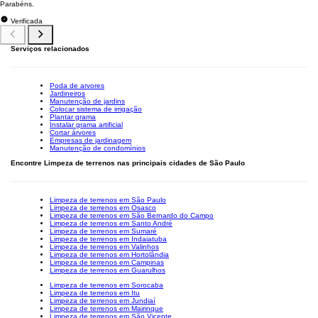
Parabéns.
Verificada
Serviços relacionados
Poda de arvores
Jardineiros
Manutenção de jardins
Colocar sistema de irrigação
Plantar grama
Instalar grama artificial
Cortar árvores
Empresas de jardinagem
Manutenção de condomínios
Encontre Limpeza de terrenos nas principais cidades de São Paulo
Limpeza de terrenos em São Paulo
Limpeza de terrenos em Osasco
Limpeza de terrenos em São Bernardo do Campo
Limpeza de terrenos em Santo André
Limpeza de terrenos em Sumaré
Limpeza de terrenos em Indaiatuba
Limpeza de terrenos em Valinhos
Limpeza de terrenos em Hortolândia
Limpeza de terrenos em Campinas
Limpeza de terrenos em Guarulhos
Limpeza de terrenos em Sorocaba
Limpeza de terrenos em Itu
Limpeza de terrenos em Jundiaí
Limpeza de terrenos em Mairinque
Limpeza de terrenos em São Vicente