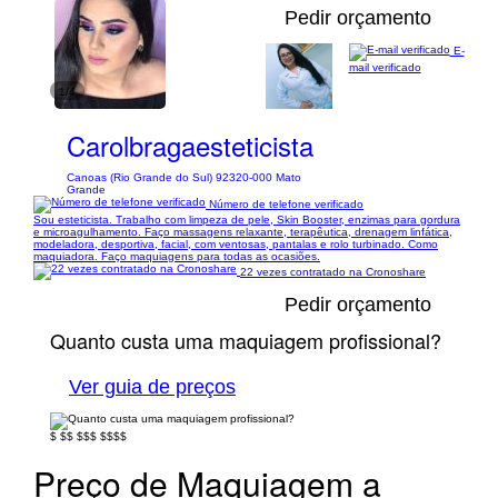
Pedir orçamento
E-
mail verificado
1/4
Carolbragaesteticista
Canoas (Rio Grande do Sul) 92320-000 Mato
Grande
Número de telefone verificado
Sou esteticista. Trabalho com limpeza de pele, Skin Booster, enzimas para gordura
e microagulhamento. Faço massagens relaxante, terapêutica, drenagem linfática,
modeladora, desportiva, facial, com ventosas, pantalas e rolo turbinado. Como
maquiadora. Faço maquiagens para todas as ocasiões.
22 vezes contratado na Cronoshare
Pedir orçamento
Quanto custa uma maquiagem profissional?
Ver guia de preços
$
$$
$$$
$$$$
Preço de Maquiagem a