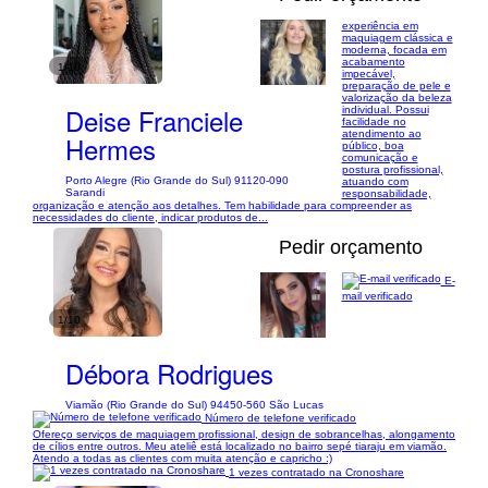
experiência em
maquiagem clássica e
moderna, focada em
acabamento
1/10
impecável,
preparação de pele e
valorização da beleza
Deise Franciele
individual. Possui
facilidade no
atendimento ao
Hermes
público, boa
comunicação e
postura profissional,
Porto Alegre (Rio Grande do Sul) 91120-090
atuando com
Sarandi
responsabilidade,
organização e atenção aos detalhes. Tem habilidade para compreender as
necessidades do cliente, indicar produtos de...
Pedir orçamento
E-
mail verificado
1/10
Débora Rodrigues
Viamão (Rio Grande do Sul) 94450-560 São Lucas
Número de telefone verificado
Ofereço serviços de maquiagem profissional, design de sobrancelhas, alongamento
de cílios entre outros. Meu ateliê está localizado no bairro sepé tiaraju em viamão.
Atendo a todas as clientes com muita atenção e capricho :)
1 vezes contratado na Cronoshare