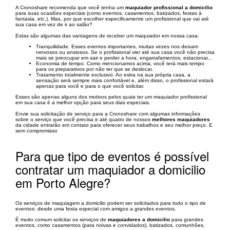
A Cronoshare recomenda que você tenha um
maquiador profissional a domicilio
para suas ocasiões especiais (como eventos, casamentos, batizados, festas à
fantasia, etc.). Mas, por que escolher especificamente um profissional que vai até
sua casa em vez de ir ao salão?
Estas são algumas das vantagens de receber um maquiador em nossa casa:
Tranquilidade. Esses eventos importantes, muitas vezes nos deixam
nervosos ou ansiosos. Se o profissional vier até sua casa você não precisa
mais se preocupar em sair e perder a hora, engarrafamentos, estacionar...
Economia de tempo. Como mencionamos acima, você terá mais tempo
para os preparativos por não ter que se deslocar.
Tratamento totalmente exclusivo. Ao estra na sua própria casa, a
sensação será sempre mais confortável e, além disso, o profissional estará
apenas para você e para o que você solicitar.
Esses são apenas alguns dos motivos pelos quais ter um maquiador profissional
em sua casa é a melhor opção para seus dias especiais.
Envie sua solicitação de serviço para a Cronoshare com algumas informações
sobre o serviço que você precisa e até quatro de nossos
melhores maquiadores
da cidade entrarão em contato para oferecer seus trabalhos e seu melhor preço. E
sem compromisso
Para que tipo de eventos é possível
contratar um maquiador a domicilio
em Porto Alegre?
Os serviços de maquiagem a domicilio podem ser solicitados para todo o tipo de
eventos: desde uma festa especial com amigos a grandes eventos.
É muito comum solicitar os serviços de
maquiadores a domicilio
para grandes
eventos, como casamentos (para noivas e convidados), batizados, comunhões,