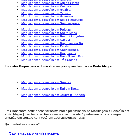
Maquiagem a domicílio em Águas Claras
Maquiagem a domicílio em Canoas
Maquiagem a domicílio em Guaíba
Maquiagem a domicílio em Viamão
Maquiagem a domicílio em Gramado
Maquiagem a domicílio em Novo Hamburgo
Maquiagem a domicílio em São Leopoldo
Maquiagem a domicílio em Pelotas
Maquiagem a domicílio em Santa Maria
Maquiagem a domicílio em Bento Gonçalves
Maquiagem a domicílio em Canela
Maquiagem a domicílio em Sapucaia do Sul
Maquiagem a domicílio em Esteio
Maquiagem a domicílio em Cachoeirinha
Maquiagem a domicílio em Uruguaiana
Maquiagem a domicílio em Nova Santa Rita
Maquiagem a domicílio em Três Coroas
Encontre Maquiagem a domicílio nos principais bairros de Porto Alegre
Maquiagem a domicílio em Sarandi
Maquiagem a domicílio em Rubem Berta
Maquiagem a domicílio em Jardim Itu Sabará
Em Cronoshare pode encontrar os melhores profissionais de Maquiagem a Domicílio em
Porto Alegre | Flexibilidade. Peça um orçamento e até 4 profissionais de sua região
entrarão em contato com você em apenas poucas horas.
Quer trabalhar conosco?
Registre-se gratuitamente