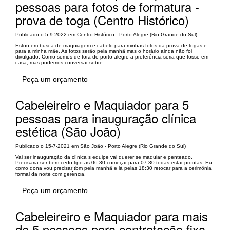
pessoas para fotos de formatura -
prova de toga (Centro Histórico)
Publicado o 5-9-2022 em Centro Histórico - Porto Alegre (Rio Grande do Sul)
Estou em busca de maquiagem e cabelo para minhas fotos da prova de togas e
para a minha mãe. As fotos serão pela manhã mas o horário ainda não foi
divulgado. Como somos de fora de porto alegre a preferência seria que fosse em
casa, mas podemos conversar sobre.
Peça um orçamento
Cabeleireiro e Maquiador para 5
pessoas para inauguração clínica
estética (São João)
Publicado o 15-7-2021 em São João - Porto Alegre (Rio Grande do Sul)
Vai ser inauguração da clínica s equipe vai querer se maquiar e penteado.
Precisaria ser bem cedo tipo as 06:30 começar para 07:30 todas estar prontas. Eu
como dona vou precisar tbm pela manhã e lá pelas 18:30 retocar para a cerimônia
formal da noite com gerência.
Peça um orçamento
Cabeleireiro e Maquiador para mais
de 5 pessoas para contratação fixa