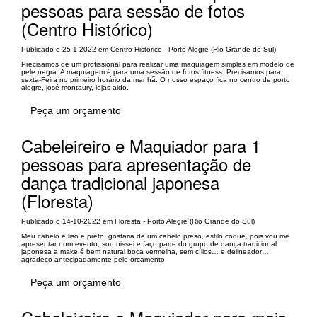
pessoas para sessão de fotos
(Centro Histórico)
Publicado o 25-1-2022 em Centro Histórico - Porto Alegre (Rio Grande do Sul)
Precisamos de um profissional para realizar uma maquiagem simples em modelo de
pele negra. A maquiagem é para uma sessão de fotos fitness. Precisamos para
sexta-Feira no primeiro horário da manhã. O nosso espaço fica no centro de porto
alegre, josé montaury, lojas aldo.
Peça um orçamento
Cabeleireiro e Maquiador para 1
pessoas para apresentação de
dança tradicional japonesa
(Floresta)
Publicado o 14-10-2022 em Floresta - Porto Alegre (Rio Grande do Sul)
Meu cabelo é liso e preto, gostaria de um cabelo preso, estilo coque, pois vou me
apresentar num evento, sou nissei e faço parte do grupo de dança tradicional
japonesa a make é bem natural boca vermelha, sem cílios… e delineador…
agradeço antecipadamente pelo orçamento
Peça um orçamento