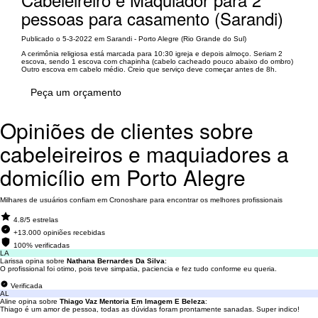
pessoas para casamento (Sarandi)
Publicado o 5-3-2022 em Sarandi - Porto Alegre (Rio Grande do Sul)
A cerimônia religiosa está marcada para 10:30 igreja e depois almoço. Seriam 2
escova, sendo 1 escova com chapinha (cabelo cacheado pouco abaixo do ombro)
Outro escova em cabelo médio. Creio que serviço deve começar antes de 8h.
Peça um orçamento
Opiniões de clientes sobre
cabeleireiros e maquiadores a
domicílio em Porto Alegre
Milhares de usuários confiam em Cronoshare para encontrar os melhores profissionais
4.8/5 estrelas
+13.000 opiniões recebidas
100% verificadas
LA
Larissa opina sobre
Nathana Bernardes Da Silva
:
O profissional foi otimo, pois teve simpatia, paciencia e fez tudo conforme eu queria.
Verificada
AL
Aline opina sobre
Thiago Vaz Mentoria Em Imagem E Beleza
:
Thiago é um amor de pessoa, todas as dúvidas foram prontamente sanadas. Super indico!