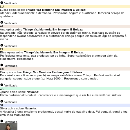
Verificada
LU
Lucas opina sobre
Thiago Vaz Mentoria Em Imagem E Beleza
:
Atendeu adequadamente a demanda. Profissional seguro e qualificado, forneceu serviço de
qualidade.
Verificada
AL
Ana opina sobre
Thiago Vaz Mentoria Em Imagem E Beleza
:
Na verdade, não cheguei a realizar o serviço por desistência minha. Mas faço questão de
responder e avaliar positivamente o profissional Thiago porque ele foi muito ágil na resposta à
minha...
Verificada
EL
Elisa opina sobre
Thiago Vaz Mentoria Em Imagem E Beleza
:
Profissional excelente, usa produtos top de linha! Super carismático e atendeu além da
expectativa. Recomendo!
Verificada
CM
Cila opina sobre
Thiago Vaz Mentoria Em Imagem E Beleza
:
Eu e minha nora ficamos super, hiper, mega satisfeitas com o Thiago. Profissional incrível,
tranquilo, seguro, sabe o que faz. Nota 1000!!! Recomendo com o maior.
Verificada
JA
Janine opina sobre
Natacha
:
Ótima profissional! Pontual , carismática e a maquiagem que ela faz é maravilhosa! Adorei !
Verificada
SI
Silvia opina sobre
Natacha
:
A Natacha é uma excelente profissional, gostei muito do trabalho dela. Foi pontual, gentil e fez
uma linda maquiagem.
Verificada