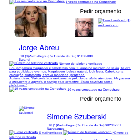
1 vezes contratado na Cronoshare
Pedir orçamento
E-
mail verificado
1/10
Jorge Abreu
10 (3)
Porto Alegre (Rio Grande do Sul) 91130-080
Sarandi
Número de telefone verificado
Sou jorgeabreu maquiador e cabelereiro com 30 anos no mercado de salão, beleza
para publicidade eventos. Maquiagem: beleza natural, look festa. Cabelo:corte,
coloração, tratamento, escova modelada, penteado.
Adriana disse:
"Fui contatada rapidamente pelo Jorge. Muito atencioso. Me passou
o orçamento e agendei o serviço para setembro. Estou satisfeita com a
plataforma."
19 vezes contratado na Cronoshare
Pedir orçamento
Simone Szuberski
10 (1)
Porto Alegre (Rio Grande do Sul) 90230-061
Navegantes
E-mail verificado
Número de
telefone verificado