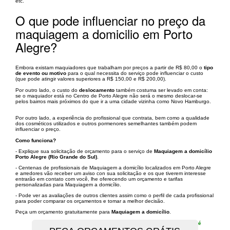
etc.
O que pode influenciar no preço da
maquiagem a domicilio em Porto
Alegre?
Embora existam maquiadores que trabalham por preços a partir de R$ 80,00 o
tipo
de evento ou motivo
para o qual necessita do serviço pode influenciar o custo
(que pode atingir valores superiores a R$ 150,00 e R$ 200,00).
Por outro lado, o custo do
deslocamento
também costuma ser levado em conta:
se o maquiador está no Centro de Porto Alegre não será o mesmo deslocar-se
pelos bairros mais próximos do que ir a uma cidade vizinha como Novo Hamburgo.
Por outro lado, a experiência do profissional que contrata, bem como a qualidade
dos cosméticos utilizados e outros pormenores semelhantes também podem
influenciar o preço.
Como funciona?
- Explique sua solicitação de orçamento para o serviço de
Maquiagem a domicílio
Porto Alegre (Rio Grande do Sul)
.
- Centenas de profissionais de Maquiagem a domicílio localizados em Porto Alegre
e arredores vão receber um aviso con sua solicitação e os que tiverem interesse
entrarão em contato com você, lhe oferecendo um orçamento e tarifas
personalizadas para Maquiagem a domicílio.
- Pode ver as avaliações de outros clientes assim como o perfil de cada profissional
para poder comparar os orçamentos e tomar a melhor decisão.
Peça um orçamento gratuitamente para
Maquiagem a domicílio
.
é