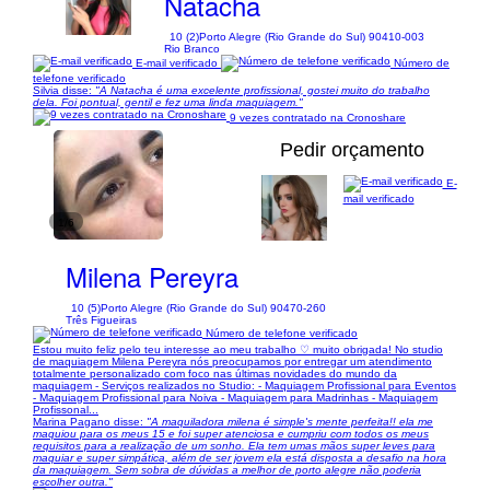
Natacha
10 (2)
Porto Alegre (Rio Grande do Sul) 90410-003
Rio Branco
E-mail verificado
Número de
telefone verificado
Silvia disse:
"A Natacha é uma excelente profissional, gostei muito do trabalho
dela. Foi pontual, gentil e fez uma linda maquiagem."
9 vezes contratado na Cronoshare
Pedir orçamento
E-
mail verificado
1/6
Milena Pereyra
10 (5)
Porto Alegre (Rio Grande do Sul) 90470-260
Três Figueiras
Número de telefone verificado
Estou muito feliz pelo teu interesse ao meu trabalho ♡ muito obrigada! No studio
de maquiagem Milena Pereyra nós preocupamos por entregar um atendimento
totalmente personalizado com foco nas últimas novidades do mundo da
maquiagem - Serviços realizados no Studio: - Maquiagem Profissional para Eventos
- Maquiagem Profissional para Noiva - Maquiagem para Madrinhas - Maquiagem
Profissonal...
Marina Pagano disse:
"A maquiladora milena é simple's mente perfeita!! ela me
maquiou para os meus 15 e foi super atenciosa e cumpriu com todos os meus
requisitos para a realização de um sonho. Ela tem umas mãos super leves para
maquiar e super simpática, além de ser jovem ela está disposta a desafio na hora
da maquiagem. Sem sobra de dúvidas a melhor de porto alegre não poderia
escolher outra."