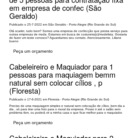
em empresa de confec (São
Geraldo)
Publicado o 25-7-2022 em São Geraldo - Porto Alegre (Rio Grande do Sul)
Olá scarlet, tudo bem? Somos uma empresa de confecção que presta serviço para
outras empresas de moda. Estamos em busca de costureira(o)/modelista. Gostaria
de fazer um teste conosco? Aguardamos seu contato. Atenciosamente, Liliane
bueno
Peça um orçamento
Cabeleireiro e Maquiador para 1
pessoas para maquiagem bemm
natural sem colocar cílios , p
(Floresta)
Publicado o 17-6-2021 em Floresta - Porto Alegre (Rio Grande do Sul)
Preciso de uma maquiagem simples e natural sem colocação de cílios, bem dia a
dia , só para tirar uma foto para o mural da empresa. Posso ir até o salão sem
problema tbm, ou poderá vir a minha casa o que ficar melhor para o maquiador.
Peça um orçamento
Cabeleireiro e Maquiador para 2