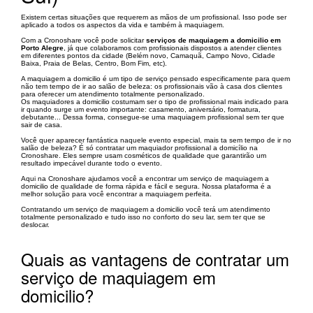
Existem certas situações que requerem as mãos de um profissional. Isso pode ser
aplicado a todos os aspectos da vida e também à maquiagem.
Com a Cronoshare você pode solicitar
serviços de maquiagem a domicilio em
Porto Alegre
, já que colaboramos com profissionais dispostos a atender clientes
em diferentes pontos da cidade (Belém novo, Camaquã, Campo Novo, Cidade
Baixa, Praia de Belas, Centro, Bom Fim, etc).
A maquiagem a domicilio é um tipo de serviço pensado especificamente para quem
não tem tempo de ir ao salão de beleza: os profissionais vão à casa dos clientes
para oferecer um atendimento totalmente personalizado.
Os maquiadores a domicilio costumam ser o tipo de profissional mais indicado para
ir quando surge um evento importante: casamento, aniversário, formatura,
debutante... Dessa forma, consegue-se uma maquiagem profissional sem ter que
sair de casa.
Você quer aparecer fantástica naquele evento especial, mais ta sem tempo de ir no
salão de beleza? É só contratar um maquiador profissional a domicílio na
Cronoshare. Eles sempre usam cosméticos de qualidade que garantirão um
resultado impecável durante todo o evento.
Aqui na Cronoshare ajudamos você a encontrar um serviço de maquiagem a
domicilio de qualidade de forma rápida e fácil e segura. Nossa plataforma é a
melhor solução para você encontrar a maquiagem perfeita.
Contratando um serviço de maquiagem a domicilio você terá um atendimento
totalmente personalizado e tudo isso no conforto do seu lar, sem ter que se
deslocar.
Quais as vantagens de contratar um
serviço de maquiagem em
domicilio?