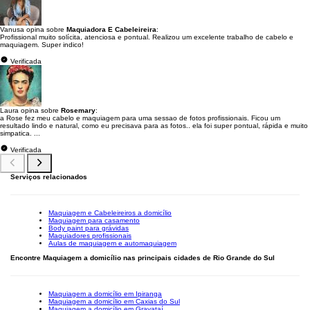
Vanusa opina sobre
Maquiadora E Cabeleireira
:
Profissional muito solícita, atenciosa e pontual. Realizou um excelente trabalho de cabelo e
maquiagem. Super indico!
Verificada
Laura opina sobre
Rosemary
:
a Rose fez meu cabelo e maquiagem para uma sessao de fotos profissionais. Ficou um
resultado lindo e natural, como eu precisava para as fotos.. ela foi super pontual, rápida e muito
simpatica. ...
Verificada
Serviços relacionados
Maquiagem e Cabeleireiros a domicílio
Maquiagem para casamento
Body paint para grávidas
Maquiadores profissionais
Aulas de maquiagem e automaquiagem
Encontre Maquiagem a domicílio nas principais cidades de Rio Grande do Sul
Maquiagem a domicílio em Ipiranga
Maquiagem a domicílio em Caxias do Sul
Maquiagem a domicílio em Gravataí