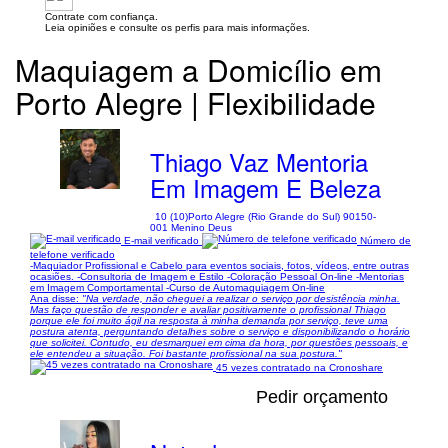
Contrate com confiança.
Leia opiniões e consulte os perfis para mais informações.
Maquiagem a Domicílio em
Porto Alegre | Flexibilidade
Thiago Vaz Mentoria
Em Imagem E Beleza
10 (10)
Porto Alegre (Rio Grande do Sul) 90150-
001 Menino Deus
E-mail verificado
Número de
telefone verificado
-Maquiador Profissional e Cabelo para eventos sociais, fotos, vídeos, entre outras
ocasiões. -Consultoria de Imagem e Estilo -Coloração Pessoal On-line -Mentorias
em Imagem Comportamental -Curso de Automaquiagem On-line
Ana disse:
"Na verdade, não cheguei a realizar o serviço por desistência minha.
Mas faço questão de responder e avaliar positivamente o profissional Thiago
porque ele foi muito ágil na resposta à minha demanda por serviço, teve uma
postura atenta, perguntando detalhes sobre o serviço e disponibilizando o horário
que solicitei. Contudo, eu desmarquei em cima da hora, por questões pessoais, e
ele entendeu a situação. Foi bastante profissional na sua postura."
45 vezes contratado na Cronoshare
Pedir orçamento