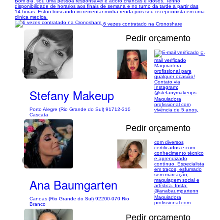
Bom dia, sou uma pessoa responsavel e adoro criancas e idosos. Tenho
disponibilidade de horarios aos finais de semana e no turno da tarde a partir das
14 horas. Estou buscando incrementar minha renda pois sou recepcionista em uma
clinica medica.
6 vezes contratado na Cronoshare
Pedir orçamento
E-
mail verificado
Maquiadora
1/1
profissional para
qualquer ocasião!
Contato via
Instagram:
Stefany Makeup
@stefanymakeups
Maquiadora
profissional com
Porto Alegre (Rio Grande do Sul) 91712-310
vivência de 5 anos,
Cascata
Pedir orçamento
com diversos
certificados e com
conhecimento técnico
e aprendizado
1/8
contínuo. Especialista
em traços, esfumado
sem marcação,
Ana Baumgarten
maquiagem social e
artística. Insta:
@anabaumgartenn
Maquiadora
Canoas (Rio Grande do Sul) 92200-070 Rio
profissional com
Branco
Pedir orçamento