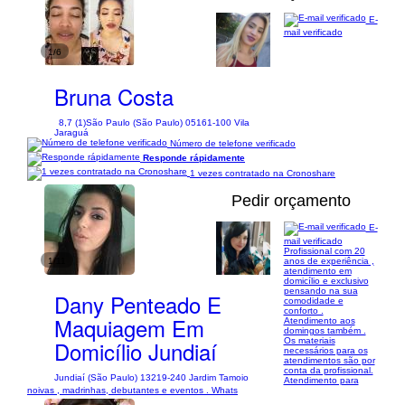
E-
mail verificado
1/6
Bruna Costa
8,7 (1)
São Paulo (São Paulo) 05161-100 Vila
Jaraguá
Número de telefone verificado
Responde rápidamente
1 vezes contratado na Cronoshare
Pedir orçamento
E-
mail verificado
Profissional com 20
1/11
anos de experiência ,
atendimento em
domicílio e exclusivo
pensando na sua
Dany Penteado E
comodidade e
conforto .
Maquiagem Em
Atendimento aos
domingos também .
Os materiais
Domicílio Jundiaí
necessários para os
atendimentos são por
conta da profissional.
Jundiaí (São Paulo) 13219-240 Jardim Tamoio
Atendimento para
noivas , madrinhas, debutantes e eventos . Whats