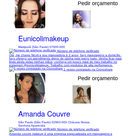
Pedir orçamento
1/18
Eunicolimakeup
Mairiporã (São Paulo) 07600-000
Número de telefone verificado
Olá, me chamo Nicoli e sou maquiadora á 3 anos, faço maquiagens a domicílio ,
faço ofereço um atendimento digno de rainha pelo preço justo. Venha ficar mais
linda ainda pelas minhas mãos, conheça um pouco mais do meu trabalho no
instagram @eunicolimakeup. Trabalho com produtos de alta performance.
1 vezes contratado na Cronoshare
Pedir orçamento
1/4
Amanda Couvre
São Paulo (São Paulo) 02963-000 Chácara Nossa
Senhora Aparecida
Número de telefone verificado
Amanda couvre makeup é uma empresa especializada em maquiagens e