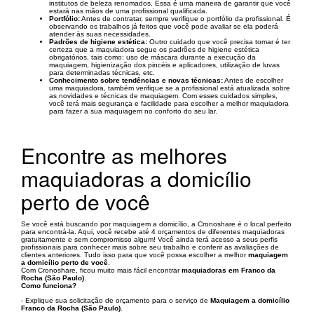
institutos de beleza renomados. Essa é uma maneira de garantir que você
estará nas mãos de uma profissional qualificada.
Portfólio:
Antes de contratar, sempre verifique o portfólio da profissional. É
observando os trabalhos já feitos que você pode avaliar se ela poderá
atender às suas necessidades.
Padrões de higiene estética:
Outro cuidado que você precisa tomar é ter
certeza que a maquiadora segue os padrões de higiene estética
obrigatórios, tais como: uso de máscara durante a execução da
maquiagem, higienização dos pincéis e aplicadores, utilização de luvas
para determinadas técnicas, etc.
Conhecimento sobre tendências e novas técnicas:
Antes de escolher
uma maquiadora, também verifique se a profissional está atualizada sobre
as novidades e técnicas de maquiagem. Com esses cuidados simples,
você terá mais segurança e facilidade para escolher a melhor maquiadora
para fazer a sua maquiagem no conforto do seu lar.
Encontre as melhores
maquiadoras a domicílio
perto de você
Se você está buscando por maquiagem a domicílio, a Cronoshare é o local perfeito
para encontrá-la. Aqui, você recebe até 4 orçamentos de diferentes maquiadoras
gratuitamente e sem compromisso algum! Você ainda terá acesso a seus perfis
profissionais para conhecer mais sobre seu trabalho e conferir as avaliações de
clientes anteriores. Tudo isso para que você possa escolher a melhor
maquiagem
a domicílio perto de você
.
Com Cronoshare, ficou muito mais fácil encontrar
maquiadoras em Franco da
Rocha (São Paulo)
.
Como funciona?
- Explique sua solicitação de orçamento para o serviço de
Maquiagem a domicílio
Franco da Rocha (São Paulo)
.