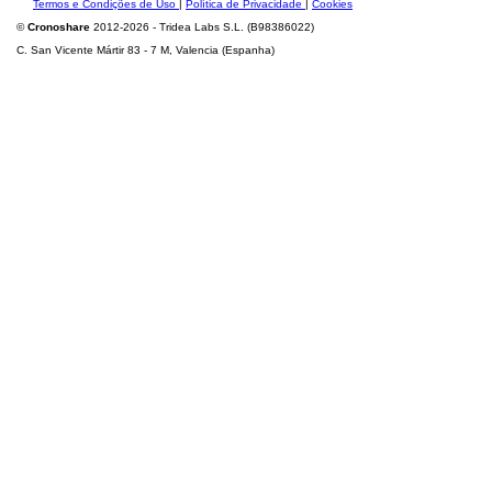
Termos e Condições de Uso
|
Política de Privacidade
|
Cookies
©
Cronoshare
2012-2026 - Tridea Labs S.L. (B98386022)
C. San Vicente Mártir 83 - 7 M, Valencia (Espanha)