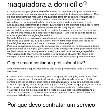
maquiadora a domicílio?
O serviço de
maquiagem a domicílio
é uma excelente opção para as mulheres
que desejam contar com a ajuda de um profissional de beleza especializado. Mais
do que simplesmente maquiar, a maquiadora também poderá te orientar sobre
quais cores e estilos combinam melhor com o seu formato do seu rosto.
Além disso, a profissional também irá indicar qual tipo de maquiagem é mais
adequada para determinada ocasião. Ela também dará algumas dicas sobre como
realçar sua beleza natural apenas com o uso da maquiagem certa.
A especialista em maquiagem também poderá lhe ajudar a esconder imperfeições
ou até mesmo marcas de expressão indesejadas. Tudo isso seguindo todas as
normas e padrões de legislação estética.
Quando falamos em maquiagem profissional não basta ter uma boa combinação
das cores das sombras, ou dos batons, mas é muito importante que todas as
imperfeições sejam escondidas e os traços bonitos realçados.
Para que a maquiagem seja feita com sucesso e segurança, nossas maquiadoras
possuem noções da legislação cosmética e de doenças de pele, possuindo todo o
conhecimento necessário (passo a passo) para realizar a maquiagem perfeita.
Você ainda pode fazer serviços bastante requisitados atualmente, como, por
exemplo, o
lash lifting
, para deixar seus cílios lindíssimos e super desenhados!
O que uma maquiadora profissional faz?
Aqui descrevemos alguma das coisas que essas profissionais farão ao chegar na
sua casa:
• Combinar duas bases diferentes, fixar a maquiagem com pós, levantar os cílios
um pouco antes de colocar o rímel, soprar o pincel antes de colocar o blush,
sempre delinear os lábios, criar cores personalizadas, ter uma boa iluminação para
aplicar maquiagem, usar bons produtos para a remoção da maquiagem, realizar um
bom design da sobrancelha e inovar com diferentes estilos e combinações.
• Valorizar o que há de mais bonito no rosto de suas clientes, potencializando
ainda mais os traços e a diversidade de beleza de cada uma. Essa é uma das
responsabilidades de nossas profissionais.
Por que devo contratar um serviço