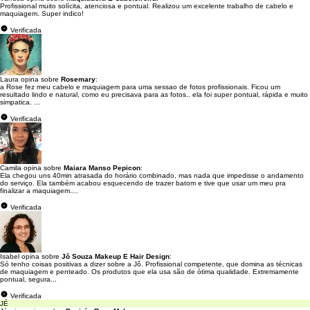
Profissional muito solícita, atenciosa e pontual. Realizou um excelente trabalho de cabelo e
maquiagem. Super indico!
Verificada
Laura opina sobre
Rosemary
:
a Rose fez meu cabelo e maquiagem para uma sessao de fotos profissionais. Ficou um
resultado lindo e natural, como eu precisava para as fotos.. ela foi super pontual, rápida e muito
simpatica. ...
Verificada
Camila opina sobre
Maiara Manso Pepicon
:
Ela chegou uns 40min atrasada do horário combinado, mas nada que impedisse o andamento
do serviço. Ela também acabou esquecendo de trazer batom e tive que usar um meu pra
finalizar a maquiagem....
Verificada
Isabel opina sobre
Jô Souza Makeup E Hair Design
:
Só tenho coisas positivas a dizer sobre a Jô. Profissional competente, que domina as técnicas
de maquiagem e penteado. Os produtos que ela usa são de ótima qualidade. Extremamente
pontual, segura...
Verificada
JÉ