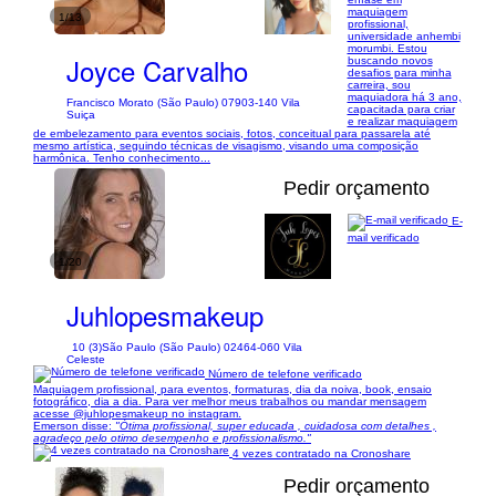
maquiagem
1/13
profissional,
universidade anhembi
morumbi. Estou
Joyce Carvalho
buscando novos
desafios para minha
carreira, sou
maquiadora há 3 ano,
Francisco Morato (São Paulo) 07903-140 Vila
capacitada para criar
Suiça
e realizar maquiagem
de embelezamento para eventos sociais, fotos, conceitual para passarela até
mesmo artística, seguindo técnicas de visagismo, visando uma composição
harmônica. Tenho conhecimento...
Pedir orçamento
E-
mail verificado
1/20
Juhlopesmakeup
10 (3)
São Paulo (São Paulo) 02464-060 Vila
Celeste
Número de telefone verificado
Maquiagem profissional, para eventos, formaturas, dia da noiva, book, ensaio
fotográfico, dia a dia. Para ver melhor meus trabalhos ou mandar mensagem
acesse @juhlopesmakeup no instagram.
Emerson disse:
"Ótima profissional, super educada , cuidadosa com detalhes ,
agradeço pelo otimo desempenho e profissionalismo."
4 vezes contratado na Cronoshare
Pedir orçamento