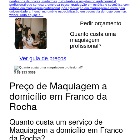
penteados de noivas, madrinhas, debutantes e projetos no audiovisual. A
profissional que conduz a empresa possui graduação em estética e cosmética com
ênfase em maquiagem profissional, pós graduação em maquiagem e estilo pela
universidade anhembi morumbi e especialização em geometria do rosto com max
weber. Toda equipe é...
Pedir orçamento
Quanto custa uma
maquiagem
profissional?
1/12
Ver guia de preços
$
$$
$$$
$$$$
Preço de Maquiagem a
domicílio em Franco da
Rocha
Quanto custa um serviço de
Maquiagem a domicílio em Franco
da Rocha?