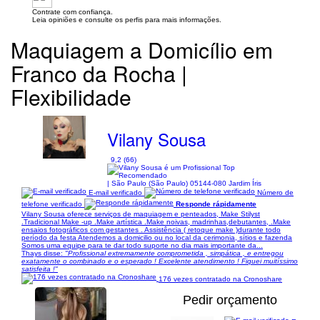
Contrate com confiança.
Leia opiniões e consulte os perfis para mais informações.
Maquiagem a Domicílio em
Franco da Rocha |
Flexibilidade
Vilany Sousa
9,2 (66)
| São Paulo (São Paulo) 05144-080 Jardim Íris
E-mail verificado
Número de
telefone verificado
Responde rápidamente
Vilany Sousa oferece serviços de maquiagem e penteados, Make Stilyst
.Tradicional Make -up .Make artística .Make noivas, madrinhas,debutantes, .Make
ensaios fotográficos com gestantes . Assistência ( retoque make )durante todo
período da festa Atendemos a domicilio ou no local da cerimonia, sítios e fazenda
Somos uma equipe para te dar todo suporte no dia mais importante da...
Thays disse:
"Profissional extremamente comprometida , simpática , e entregou
exatamente o combinado e o esperado ! Excelente atendimento ! Fiquei muitíssimo
satisfeita !"
176 vezes contratado na Cronoshare
Pedir orçamento