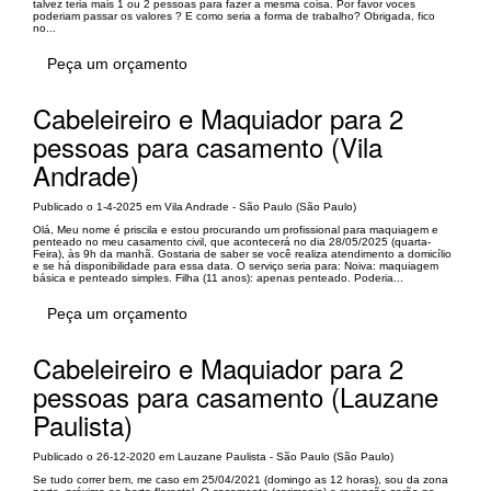
talvez teria mais 1 ou 2 pessoas para fazer a mesma coisa. Por favor voces
poderiam passar os valores ? E como seria a forma de trabalho? Obrigada, fico
no...
Peça um orçamento
Cabeleireiro e Maquiador para 2
pessoas para casamento (Vila
Andrade)
Publicado o 1-4-2025 em Vila Andrade - São Paulo (São Paulo)
Olá, Meu nome é priscila e estou procurando um profissional para maquiagem e
penteado no meu casamento civil, que acontecerá no dia 28/05/2025 (quarta-
Feira), às 9h da manhã. Gostaria de saber se você realiza atendimento a domicílio
e se há disponibilidade para essa data. O serviço seria para: Noiva: maquiagem
básica e penteado simples. Filha (11 anos): apenas penteado. Poderia...
Peça um orçamento
Cabeleireiro e Maquiador para 2
pessoas para casamento (Lauzane
Paulista)
Publicado o 26-12-2020 em Lauzane Paulista - São Paulo (São Paulo)
Se tudo correr bem, me caso em 25/04/2021 (domingo as 12 horas), sou da zona