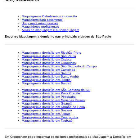
Serviços relacionados
Maquiagem e Cabeleireiros a domicílio
Maquiagem para casamento
Body paint para grávidas
Maquiadores profissionais
Aulas de maquiagem e automaquiagem
Encontre Maquiagem a domicílio nas principais cidades de São Paulo
Maquiagem a domicílio em Ribeirão Preto
Maquiagem a domicílio em São Paulo
Maquiagem a domicílio em Osasco
Maquiagem a domicílio em Guarulhos
Maquiagem a domicílio em São Bernardo do Campo
Maquiagem a domicílio em Campinas
Maquiagem a domicílio em Santos
Maquiagem a domicílio em Santo André
Maquiagem a domicílio em Jundiaí
Maquiagem a domicílio em Barueri
Maquiagem a domicílio em São Caetano do Sul
Maquiagem a domicílio em Praia Grande
Maquiagem a domicílio em Piracicaba
Maquiagem a domicílio em Mogi das Cruzes
Maquiagem a domicílio em Guarujá
Maquiagem a domicílio em Taboão da Serra
Maquiagem a domicílio em Suzano
Maquiagem a domicílio em Atibaia
Maquiagem a domicílio em Carapicuíba
Maquiagem a domicílio em Taubaté
Em Cronoshare pode encontrar os melhores profissionais de Maquiagem a Domicílio em