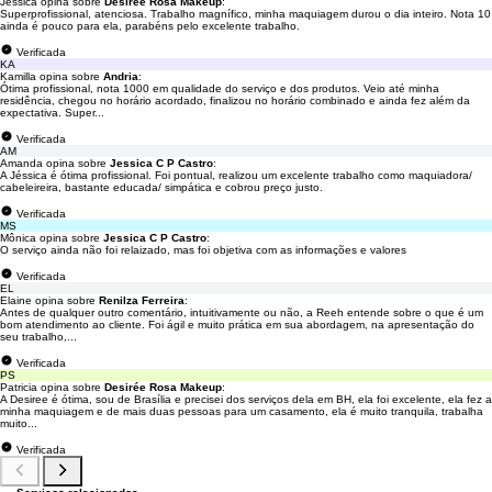
Jéssica opina sobre
Desirée Rosa Makeup
:
Superprofissional, atenciosa. Trabalho magnífico, minha maquiagem durou o dia inteiro. Nota 10
ainda é pouco para ela, parabéns pelo excelente trabalho.
Verificada
KA
Kamilla opina sobre
Andria
:
Ótima profissional, nota 1000 em qualidade do serviço e dos produtos. Veio até minha
residência, chegou no horário acordado, finalizou no horário combinado e ainda fez além da
expectativa. Super...
Verificada
AM
Amanda opina sobre
Jessica C P Castro
:
A Jéssica é ótima profissional. Foi pontual, realizou um excelente trabalho como maquiadora/
cabeleireira, bastante educada/ simpática e cobrou preço justo.
Verificada
MS
Mônica opina sobre
Jessica C P Castro
:
O serviço ainda não foi relaizado, mas foi objetiva com as informações e valores
Verificada
EL
Elaine opina sobre
Renilza Ferreira
:
Antes de qualquer outro comentário, intuitivamente ou não, a Reeh entende sobre o que é um
bom atendimento ao cliente. Foi ágil e muito prática em sua abordagem, na apresentação do
seu trabalho,...
Verificada
PS
Patricia opina sobre
Desirée Rosa Makeup
:
A Desiree é ótima, sou de Brasília e precisei dos serviços dela em BH, ela foi excelente, ela fez a
minha maquiagem e de mais duas pessoas para um casamento, ela é muito tranquila, trabalha
muito...
Verificada