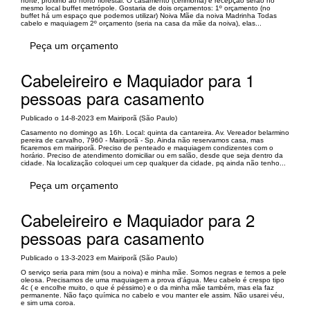
norte, próximo ao horto florestal. O casamento (cerimonia) e recepção serão no
mesmo local buffet metrópole. Gostaria de dois orçamentos: 1º orçamento (no
buffet há um espaço que podemos utilizar) Noiva Mãe da noiva Madrinha Todas
cabelo e maquiagem 2º orçamento (seria na casa da mãe da noiva), elas...
Peça um orçamento
Cabeleireiro e Maquiador para 1
pessoas para casamento
Publicado o 14-8-2023 em Mairiporã (São Paulo)
Casamento no domingo as 16h. Local: quinta da cantareira. Av. Vereador belarmino
pereira de carvalho, 7960 - Mairiporã - Sp. Ainda não reservamos casa, mas
ficaremos em mairiporã. Preciso de penteado e maquiagem condizentes com o
horário. Preciso de atendimento domiciliar ou em salão, desde que seja dentro da
cidade. Na localização coloquei um cep qualquer da cidade, pq ainda não tenho...
Peça um orçamento
Cabeleireiro e Maquiador para 2
pessoas para casamento
Publicado o 13-3-2023 em Mairiporã (São Paulo)
O serviço seria para mim (sou a noiva) e minha mãe. Somos negras e temos a pele
oleosa. Precisamos de uma maquiagem a prova d'água. Meu cabelo é crespo tipo
4c ( e encolhe muito, o que é péssimo) e o da minha mãe também, mas ela faz
permanente. Não faço química no cabelo e vou manter ele assim. Não usarei véu,
e sim uma coroa.