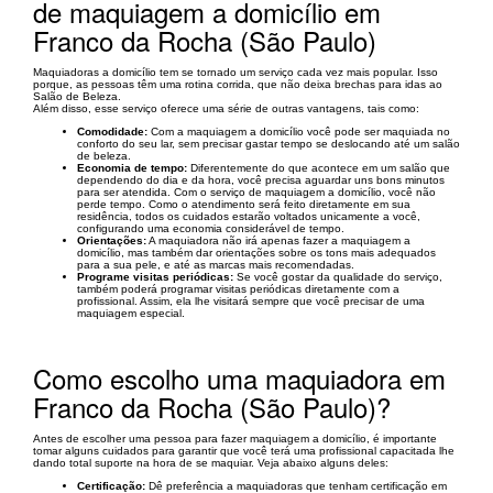
de maquiagem a domicílio em
Franco da Rocha (São Paulo)
Maquiadoras a domicílio tem se tornado um serviço cada vez mais popular. Isso
porque, as pessoas têm uma rotina corrida, que não deixa brechas para idas ao
Salão de Beleza.
Além disso, esse serviço oferece uma série de outras vantagens, tais como:
Comodidade:
Com a maquiagem a domicílio você pode ser maquiada no
conforto do seu lar, sem precisar gastar tempo se deslocando até um salão
de beleza.
Economia de tempo:
Diferentemente do que acontece em um salão que
dependendo do dia e da hora, você precisa aguardar uns bons minutos
para ser atendida. Com o serviço de maquiagem a domicílio, você não
perde tempo. Como o atendimento será feito diretamente em sua
residência, todos os cuidados estarão voltados unicamente a você,
configurando uma economia considerável de tempo.
Orientações:
A maquiadora não irá apenas fazer a maquiagem a
domicílio, mas também dar orientações sobre os tons mais adequados
para a sua pele, e até as marcas mais recomendadas.
Programe visitas periódicas:
Se você gostar da qualidade do serviço,
também poderá programar visitas periódicas diretamente com a
profissional. Assim, ela lhe visitará sempre que você precisar de uma
maquiagem especial.
Como escolho uma maquiadora em
Franco da Rocha (São Paulo)?
Antes de escolher uma pessoa para fazer maquiagem a domicílio, é importante
tomar alguns cuidados para garantir que você terá uma profissional capacitada lhe
dando total suporte na hora de se maquiar. Veja abaixo alguns deles:
Certificação:
Dê preferência a maquiadoras que tenham certificação em