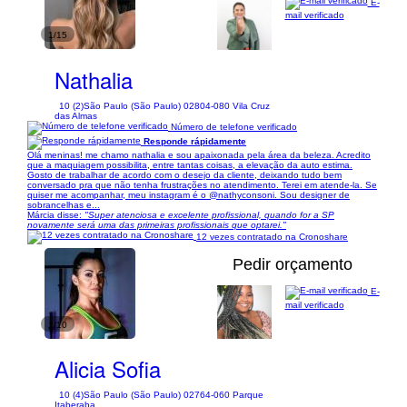
E-
mail verificado
1/15
Nathalia
10 (2)
São Paulo (São Paulo) 02804-080 Vila Cruz
das Almas
Número de telefone verificado
Responde rápidamente
Olá meninas! me chamo nathalia e sou apaixonada pela área da beleza. Acredito
que a maquiagem possibilita, entre tantas coisas, a elevação da auto estima.
Gosto de trabalhar de acordo com o desejo da cliente, deixando tudo bem
conversado pra que não tenha frustrações no atendimento. Terei em atende-la. Se
quiser me acompanhar, meu instagram é o @nathyconsoni. Sou designer de
sobrancelhas e...
Márcia disse:
"Super atenciosa e excelente profissional, quando for a SP
novamente será uma das primeiras profissionais que optarei."
12 vezes contratado na Cronoshare
Pedir orçamento
E-
mail verificado
1/10
Alicia Sofia
10 (4)
São Paulo (São Paulo) 02764-060 Parque
Itaberaba