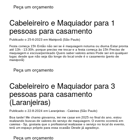
Peça um orçamento
Cabeleireiro e Maquiador para 1
pessoas para casamento
Publicado o 25-6-2023 em Mairiporã (São Paulo)
Festa começa 15h Então não sei se é maquiagem noturna ou diurna Estar pronta
até 13h - 13:30h, porque preciso me trocar e a festa começa às 15h Preciso de
maquiagem e escova/penteado Quero saber valores antes Pode ser em qualquer
lugar, desde que não seja tão longe do local onde é o casamento (perto de
maiviporã)
Peça um orçamento
Cabeleireiro e Maquiador para 3
pessoas para casamento
(Laranjeiras)
Publicado o 22-8-2024 em Laranjeiras - Caieiras (São Paulo)
Boa tarde! Me chamo giovanna, irei me casar em 2025 no final do ano, estou
realizando buscas de valores do serviço de maquiagem. O evento ocorrerá em
caieiras - Sp, gostaria que o profissional realizasse o serviço no local do evento,
terá um espaço próprio para essa ocasião Desde já agradeço.
Peça um orçamento