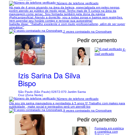
Número de telefone verificado
Há mais de 4 anos atuando na área da beleza, especializada em peles negras,
porém atendo ao público de modo geral. Tenho mais de 5 cursos na área da
maquiagem como senac. Sou formada também pela dona da página
@africanizeoficial. Atendo a domicílio, vou a todas zonas e bairros sem restrições.
Vem agendar seu horário comigo e renovar sua autoestima!
Isabella disse:
"Trabalho excelente e com muito profissionalismo, além de ser super
simpática!"
2 vezes contratado na Cronoshare
Pedir orçamento
E-
mail verificado
1/6
Izis Sarina Da Silva
Bispo
São Paulo (São Paulo) 02672-070 Jardim Santa
Cruz (Zona Norte)
Número de telefone verificado
Olá sou izis sarina maquiadora e pentiadista á 5 anos 🩷 Trabalho com makes para
publicidade , make social e penteados será um atendê-los
9 vezes contratado na Cronoshare
Pedir orçamento
Formada em estética
e cosmética com
ênfase em