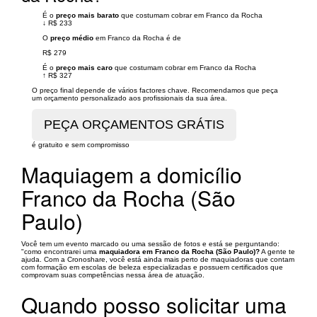
É o
preço mais barato
que costumam cobrar em Franco da Rocha
↓
R$ 233
O
preço médio
em Franco da Rocha é de
R$ 279
É o
preço mais caro
que costumam cobrar em Franco da Rocha
↑
R$ 327
O preço final depende de vários factores chave. Recomendamos que peça
um orçamento personalizado aos profissionais da sua área.
é gratuito e sem compromisso
Maquiagem a domicílio
Franco da Rocha (São
Paulo)
Você tem um evento marcado ou uma sessão de fotos e está se perguntando:
"como encontrarei uma
maquiadora em Franco da Rocha (São Paulo)?
A gente te
ajuda. Com a Cronoshare, você está ainda mais perto de maquiadoras que contam
com formação em escolas de beleza especializadas e possuem certificados que
comprovam suas competências nessa área de atuação.
Quando posso solicitar uma