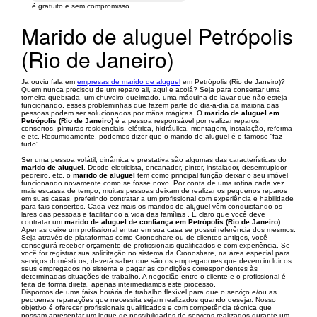
é gratuito e sem compromisso
Marido de aluguel Petrópolis
(Rio de Janeiro)
Ja ouviu fala em
empresas de marido de aluguel
em Petrópolis (Rio de Janeiro)?
Quem nunca precisou de um reparo ali, aqui e acolá? Seja para consertar uma
torneira quebrada, um chuveiro queimado, uma máquina de lavar que não esteja
funcionando, esses probleminhas que fazem parte do dia-a-dia da maioria das
pessoas podem ser solucionados por mãos mágicas. O
marido de aluguel em
Petrópolis (Rio de Janeiro)
é a pessoa responsável por realizar reparos,
consertos, pinturas residenciais, elétrica, hidráulica, montagem, instalação, reforma
e etc. Resumidamente, podemos dizer que o marido de aluguel é o famoso “faz
tudo”.
Ser uma pessoa volátil, dinâmica e prestativa são algumas das características do
marido de aluguel
. Desde eletricista, encanador, pintor, instalador, desemtupidor
pedreiro, etc, o
marido de aluguel
tem como principal função deixar o seu imóvel
funcionando novamente como se fosse novo. Por conta de uma rotina cada vez
mais escassa de tempo, muitas pessoas deixam de realizar os pequenos reparos
em suas casas, preferindo contratar a um profissional com experiência e habilidade
para tais consertos. Cada vez mais os maridos de aluguel vêm conquistando os
lares das pessoas e facilitando a vida das famílias . É claro que você deve
contratar um
marido de aluguel de confiança em Petrópolis (Rio de Janeiro)
.
Apenas deixe um profissional entrar em sua casa se possui referência dos mesmos.
Seja através de plataformas como Cronoshare ou de clientes antigos, você
conseguirá receber orçamento de profissionais qualificados e com experiência. Se
você for registrar sua solicitação no sistema da Cronoshare, na área especial para
serviços domésticos, deverá saber que são os empregadores que devem incluir os
seus empregados no sistema e pagar as condições correspondentes às
determinadas situações de trabalho. A negocião entre o cliente e o profissional é
feita de forma direta, apenas intermediamos este processo.
Dispomos de uma faixa horária de trabalho flexível para que o serviço e/ou as
pequenas reparações que necessita sejam realizados quando desejar. Nosso
objetivo é oferecer profissionais qualificados e com competência técnica que
possam apresentar um leque de possibilidades de serviços realizados durante um