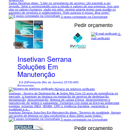
Carlos Henrique disse:
"Líder no seguimento de serviços. Um exemplo a ser
seguido. Sério e comprometido com a missão e valores de sua empresa. Isso sem
citar os valores humanos, muito pro ativo, sempre arranja tempo para auxiliar os
parceiros de negócios e colaboradores. Todo sucesso é pouco. Boa sorte!"
3 vezes contratado na Cronoshare
Pedir orçamento
E-
mail verificado
1/16
Insetivan Serrana
Soluções Em
Manutenção
9,8 (5)
Petrópolis (Rio de Janeiro) 25730-685
Bonsucesso
Número de telefone verificado
Insetivan - Serviço de Dedetização 🔥 Sobre Nós Com 13 anos de experiência no
mercado, a Insetivan se destaca na prestação de serviços de dedetização,
desratização, descupinização, limpeza de caixas d'água, desentupimento e
manutenção de jardins e paisagismo. Contamos com todas as licenças ambientais
exigidas, incluindo INEA, IBAMA, CRQ e Vigilância Sanitária, garantindo a
qualidade e a...
Insetivan Serrana Soluções Em Manutenção disse:
"Serviços de qualidade, fizeram
um serviço de limpeza no meu condomínio e ficou ótimo super indico."
5 vezes contratado na Cronoshare
Pedir orçamento