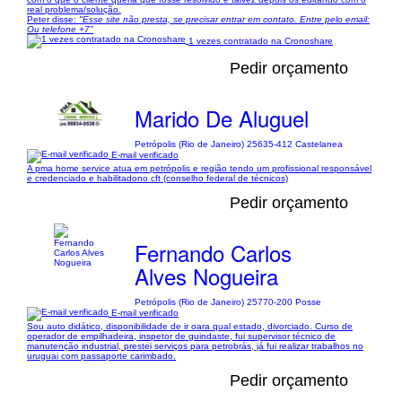
real problema/solução.
Peter disse:
"Esse site não presta, se precisar entrar em contato. Entre pelo email:
Ou telefone +7"
1 vezes contratado na Cronoshare
Pedir orçamento
Marido De Aluguel
Petrópolis (Rio de Janeiro) 25635-412 Castelanea
E-mail verificado
A pma home service atua em petrópolis e região tendo um profissional responsável
e credenciado e habilitadono cft (conselho federal de técnicos)
Pedir orçamento
Fernando Carlos
Alves Nogueira
Petrópolis (Rio de Janeiro) 25770-200 Posse
E-mail verificado
Sou auto didático, disponibilidade de ir oara qual estado, divorciado. Curso de
operador de empilhadeira, inspetor de guindaste, fui supervisor técnico de
manutenção industrial, prestei serviços para petrobrás, já fui realizar trabalhos no
uruguai com passaporte carimbado.
Pedir orçamento