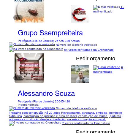
E-
mail verificado
1/3
Grupo Ssempreiteira
Petrópolis (Rio de Janeiro) 25725-220 Araras
Número de telefone verificado
64 vezes contratado na Cronoshare
Pedir orçamento
E-
mail verificado
1/3
Alessandro Souza
Petrópolis (Rio de Janeiro) 25645-420
Independência
Número de telefone verificado
Trabalho com construção há 29 anos Revestimento, alvenaria, embolso, bombeiro
hidráulico, construção de piscinas e área de lazer, construção de muros , pinturas,
reformas e construção desde a fundação, ou seja contrução em geral.
2 vezes contratado na Cronoshare
Pedir orçamento