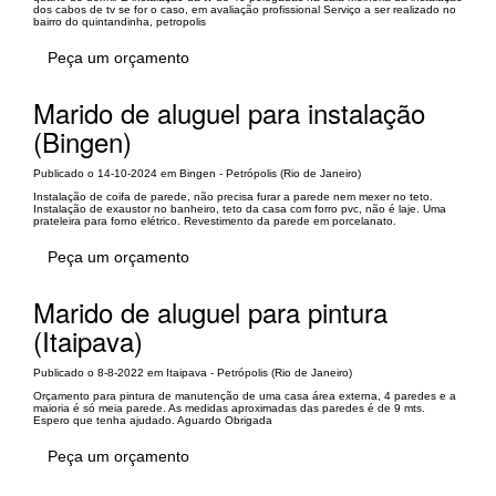
dos cabos de tv se for o caso, em avaliação profissional Serviço a ser realizado no
bairro do quintandinha, petropolis
Peça um orçamento
Marido de aluguel para instalação
(Bingen)
Publicado o 14-10-2024 em Bingen - Petrópolis (Rio de Janeiro)
Instalação de coifa de parede, não precisa furar a parede nem mexer no teto.
Instalação de exaustor no banheiro, teto da casa com forro pvc, não é laje. Uma
prateleira para forno elétrico. Revestimento da parede em porcelanato.
Peça um orçamento
Marido de aluguel para pintura
(Itaipava)
Publicado o 8-8-2022 em Itaipava - Petrópolis (Rio de Janeiro)
Orçamento para pintura de manutenção de uma casa área externa, 4 paredes e a
maioria é só meia parede. As medidas aproximadas das paredes é de 9 mts.
Espero que tenha ajudado. Aguardo Obrigada
Peça um orçamento