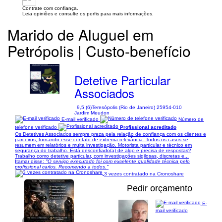
Contrate com confiança.
Leia opiniões e consulte os perfis para mais informações.
Marido de Aluguel em
Petrópolis | Custo-benefício
Detetive Particular
Associados
9,5 (6)
Teresópolis (Rio de Janeiro) 25954-010
Jardim Meudon
E-mail verificado
Número de
telefone verificado
Profissional acreditado
Os Detetives Associados sempre preza pela relação de confiança com os clientes e
parceiros, tornando esse contato de extrema relevância. Todos os casos se
resumem em relatórios e muita investigação. Motorista particular e técnico em
segurança do trabalho. Está desconfiado(a) de algo e precisa de respostas?
Trabalho como detetive particular, com investigações sigilosas, discretas e...
Itamar disse:
"O serviço executado foi com excelente qualidade técnica pelo
profissional carlos. Recomendo a todos."
3 vezes contratado na Cronoshare
Pedir orçamento
E-
mail verificado
1/25