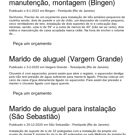
manutenção, montagem (Bingen)
Publicado o 9-1-2022 em Bingen - Petrópolis (Rio de Janeiro)
Senhores, Preciso de um orçamento para instalação de três armários pequenos de
cozinha sendo, dois de parede e um de chão, um depurador de cozinha pequeno,
cinco ventiladores de teto, instalação de dois suportes de tv e colocação das
mesmas, sendo, uma tv de 59" e a outra de menos de 40" (não sei ao certo), dois
toldos e manutenção de caixa acoplada marca celite. Na hora de encher o volume
de...
Peça um orçamento
Marido de aluguel (Vargem Grande)
Publicado o 3-2-2020 em Vargem Grande - Teresópolis (Rio de Janeiro)
Chuveiro é com aquecedor, porem assim que abre o registro, o aquecedor desliga
pois não tem pressão de água suficiente para mante-lo ligado. Precisa colocar um
cano da caixa d'gua diretamente ligado no aquecedor. Para assim dar pressão e
manter o chuveiro ligado com água quente.
Peça um orçamento
Marido de aluguel para instalação
(São Sebastião)
Publicado o 20-12-2020 em São Sebastião - Petrópolis (Rio de Janeiro)
Instalação de suporte de tv de 32 polegadas com a instalação da proprio em
quarto de dormir E instalação da tv de 40 polegadas na sala Melhoria da instalação