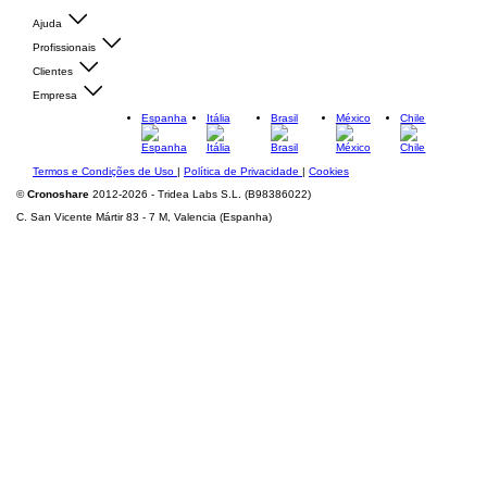
Ajuda
Profissionais
Clientes
Empresa
Espanha
Itália
Brasil
México
Chile
Termos e Condições de Uso
|
Política de Privacidade
|
Cookies
©
Cronoshare
2012-2026 - Tridea Labs S.L. (B98386022)
C. San Vicente Mártir 83 - 7 M, Valencia (Espanha)