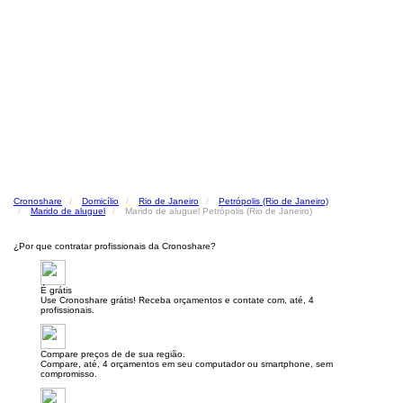
Cronoshare
Domicílio
Rio de Janeiro
Petrópolis (Rio de Janeiro)
Marido de aluguel
Marido de aluguel Petrópolis (Rio de Janeiro)
¿Por que contratar profissionais da Cronoshare?
É grátis
Use Cronoshare grátis! Receba orçamentos e contate com, até, 4
profissionais.
Compare preços de de sua região.
Compare, até, 4 orçamentos em seu computador ou smartphone, sem
compromisso.