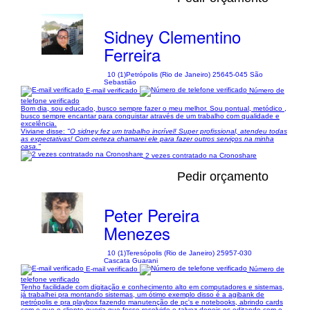
Sidney Clementino
Ferreira
10 (1)
Petrópolis (Rio de Janeiro) 25645-045 São
Sebastião
E-mail verificado
Número de
telefone verificado
Bom dia, sou educado, busco sempre fazer o meu melhor. Sou pontual, metódico ,
busco sempre encantar para conquistar através de um trabalho com qualidade e
excelência.
Viviane disse:
"O sidney fez um trabalho incrível! Super profissional, atendeu todas
as expectativas! Com certeza chamarei ele para fazer outros serviços na minha
casa."
2 vezes contratado na Cronoshare
Pedir orçamento
Peter Pereira
Menezes
10 (1)
Teresópolis (Rio de Janeiro) 25957-030
Cascata Guarani
E-mail verificado
Número de
telefone verificado
Tenho facilidade com digitação e conhecimento alto em computadores e sistemas,
já trabalhei pra montando sistemas, um ótimo exemplo disso é a agibank de
petrópolis e pra playbox fazendo manutenção de pc's e notebooks, abrindo cards
com o que o cliente queria que fosse resolvido e talvez depois os editando com o