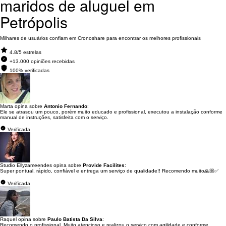
maridos de aluguel em
Petrópolis
Milhares de usuários confiam em Cronoshare para encontrar os melhores profissionais
4.8/5 estrelas
+13.000 opiniões recebidas
100% verificadas
Marta opina sobre
Antonio Fernando
:
Ele se atrasou um pouco, porém muito educado e profissional, executou a instalação conforme
manual de instruções, satisfeita com o serviço.
Verificada
Studio Ellyzameendes opina sobre
Provide Facilites
:
Super pontual, rápido, confiável e entrega um serviço de qualidade!! Recomendo muito🙏🏼✅
Verificada
Raquel opina sobre
Paulo Batista Da Silva
:
Recomendo o profissional. Muito atencioso e realizou o serviço com agilidade e conforme