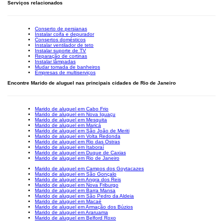
Serviços relacionados
Conserto de persianas
Instalar coifa e depurador
Consertos domésticos
Instalar ventilador de teto
Instalar suporte de TV
Reparação de cortinas
Instalar lâmpadas
Mudar tomada de banheiros
Empresas de multiserviços
Encontre Marido de aluguel nas principais cidades de Rio de Janeiro
Marido de aluguel em Cabo Frio
Marido de aluguel em Nova Iguaçu
Marido de aluguel em Mesquita
Marido de aluguel em Maricá
Marido de aluguel em São João de Meriti
Marido de aluguel em Volta Redonda
Marido de aluguel em Rio das Ostras
Marido de aluguel em Itaboraí
Marido de aluguel em Duque de Caxias
Marido de aluguel em Rio de Janeiro
Marido de aluguel em Campos dos Goytacazes
Marido de aluguel em São Gonçalo
Marido de aluguel em Angra dos Reis
Marido de aluguel em Nova Friburgo
Marido de aluguel em Barra Mansa
Marido de aluguel em São Pedro da Aldeia
Marido de aluguel em Macaé
Marido de aluguel em Armação dos Búzios
Marido de aluguel em Araruama
Marido de aluguel em Belford Roxo