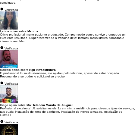
combinado.
Verificada
Leticia opina sobre
Marcus
:
Ótimo profissional, muito paciente e educado. Comprometido com o serviço e entregou um
excelente resultado. Super recomendo o trabalho dele! Instalou meus lustres, tomadas e
interruptores. Meu...
Verificada
Marcelo opina sobre
Rgb Infraestrutura
:
O profissional foi muito atencioso, me ajudou pelo telefone, apesar de estar ocupado.
Recomendo e se puder, o solicitarei se preciso
Verificada
Diego opina sobre
Mix Telecom Marido De Aluguel
:
Profissional excelente! Já solicitamos ele 2x em minha residência para diversos tipos de serviços,
tais quais: instalação de itens de banheiro, instalação de novas tomadas, instalação de
lustres,l...
Verificada