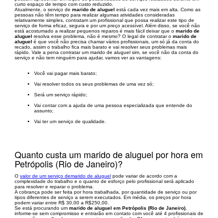
curto espaço de tempo com custo reduzido.
Atualmente, o serviço de
marido de aluguel
está cada vez mais em alta. Como as
pessoas não têm tempo para realizar algumas atividades consideradas
relativamente simples, contratam um profissional que possa realizar este tipo de
serviço de forma eficaz, segura e por um preço acessível. Além disso, se você não
está acostumado a realizar pequenos reparos é mais fácil deixar que o
marido de
aluguel
resolva esse problema, não é mesmo? O legal de contratar o
marido de
aluguel
é que você não precisa chamar vários profissionais, um só já da conta do
recado, assim o trabalho fica mais barato e vai resolver seus problemas mais
rápido. Vale a pena contratar um marido de aluguel sim, se você não da conta do
serviço e não tem ninguém para ajudar, vamos ver as vantagens:
Você vai pagar mais barato;
Vai resolver todos os seus problemas de uma vez só;
Será um serviço rápido;
Vai contar com a ajuda de uma pessoa especializada que entende do
assunto;
Vai ter um serviço de qualidade.
Quanto custa um marido de aluguel por hora em
Petrópolis (Rio de Janeiro)?
O
valor de um serviço demarido de aluguel
pode variar de acordo com a
complexidade do trabalho e o quanto de esforço pelo profissional será aplicado
para resolver e reparar o problema.
A cobrança pode ser feita por hora trabalhada, por quantidade de serviço ou por
tipos diferentes de serviço a serem executados. Em média, os preços por hora
podem variar entre R$ 30,00 a R$250,00.
Se está procurando um
marido de aluguel em Petrópolis (Rio de Janeiro)
,
informe-se sem compromisso e entrarão em contato com você até 4 profissionais de