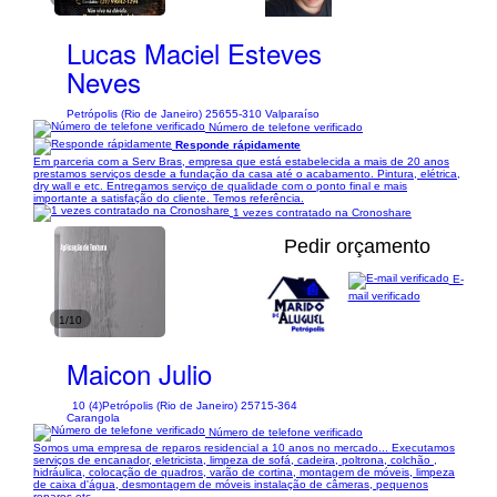
Lucas Maciel Esteves
Neves
Petrópolis (Rio de Janeiro) 25655-310 Valparaíso
Número de telefone verificado
Responde rápidamente
Em parceria com a Serv Bras, empresa que está estabelecida a mais de 20 anos
prestamos serviços desde a fundação da casa até o acabamento. Pintura, elétrica,
dry wall e etc. Entregamos serviço de qualidade com o ponto final e mais
importante a satisfação do cliente. Temos referência.
1 vezes contratado na Cronoshare
Pedir orçamento
E-
mail verificado
1/10
Maicon Julio
10 (4)
Petrópolis (Rio de Janeiro) 25715-364
Carangola
Número de telefone verificado
Somos uma empresa de reparos residencial a 10 anos no mercado... Executamos
serviços de encanador, eletricista, limpeza de sofá, cadeira, poltrona, colchão ,
hidráulica, colocação de quadros, varão de cortina, montagem de móveis, limpeza
de caixa d'água, desmontagem de móveis instalação de câmeras, pequenos
reparos etc