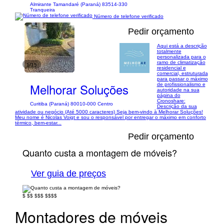
Almirante Tamandaré (Paraná) 83514-330
Tranqueira
Número de telefone verificado
Pedir orçamento
Aqui está a descrição
totalmente
personalizada para o
ramo de climatização
1/15
residencial e
comercial, estruturada
para passar o máximo
Melhorar Soluções
de profissionalismo e
autoridade na sua
página do
Cronoshare:
Curitiba (Paraná) 80010-000 Centro
Descrição da sua
atividade ou negócio (Até 5000 caracteres) Seja bem-vindo à Melhorar Soluções!
Meu nome é Nicolas Voigt e sou o responsável por entregar o máximo em conforto
térmico, bem-estar...
Pedir orçamento
Quanto custa a montagem de móveis?
Ver guia de preços
$
$$
$$$
$$$$
Montadores de móveis