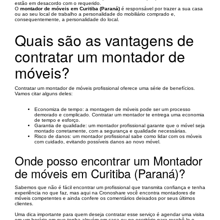
estão em desacordo com o requerido.
O
montador de móveis em Curitiba (Paraná)
é responsável por trazer a sua casa
ou ao seu local de trabalho a personalidade do mobiliário comprado e,
consequentemente, a personalidade do local.
Quais são as vantagens de
contratar um montador de
móveis?
Contratar um montador de móveis profissional oferece uma série de benefícios.
Vamos citar alguns deles:
Economiza de tempo: a montagem de móveis pode ser um processo
demorado e complicado. Contratar um montador te entrega uma economia
de tempo e esforço.
Garantia de qualidade: um montador profissional garante que o móvel seja
montado corretamente, com a segurança e qualidade necessárias.
Risco de danos: um montador profissional sabe como lidar com os móveis
com cuidado, evitando possíveis danos ao novo móvel.
Onde posso encontrar um Montador
de móveis em Curitiba (Paraná)?
Sabemos que não é fácil encontrar um profissional que transmita confiança e tenha
experiência no que faz, mas aqui na Cronoshare você encontra montadores de
móveis competentes e ainda confere os comentários deixados por seus últimos
clientes.
Uma dica importante para quem deseja contratar esse serviço é agendar uma visita
em um horário em que tenha alguém em casa ou no escritório para recebê-lo e