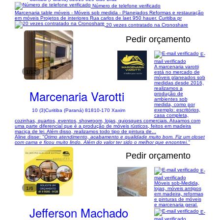
Número de telefone verificado
Marcenaria table móveis - Móveis sob medida - Planejados Reformas e restauração
em móveis Projetos de interiores Rua carlos de laet 950 hauer. Curitiba pr
20 vezes contratado na Cronoshare
Pedir orçamento
E-
mail verificado
A marcenaria varotti
1/12
está no mercado de
móveis planeados sob
medidas desde 2016,
realizamos a
Marcenaria Varotti
produção de
ambientes sob
medida, como por
exemplo: escritórios,
10 (3)
Curitiba (Paraná) 81810-170 Xaxim
casa completa,
cozinhas, quartos, eventos, showroom, lojas, quiosques comerciais. Atuamos com
uma parte diferencial que é a produção de móveis rústicos, feitos em madeira
maciça de lei. Além disso, realizamos todo tipo de pintura de...
Aline disse:
"Ótimo atendimento, acabamento e qualidade muito bom. Fiz um closet
com cama e ficou muito lindo. Além do valor ter sido o melhor que encontrei."
Pedir orçamento
E-
mail verificado
Móveis sob-Medida,
1/6
lojas, móveis antigos
em madeira, reformas
e pinturas de móveis
e marcenaria geral.
Jefferson Machado
E-
mail verificado