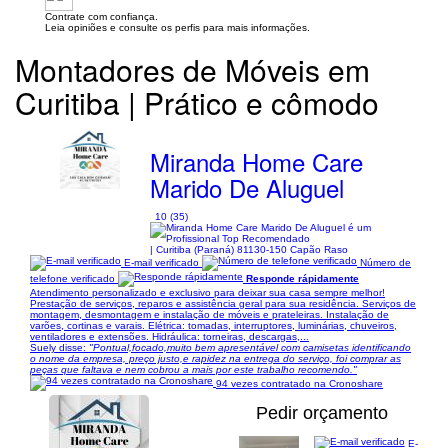
Contrate com confiança.
Leia opiniões e consulte os perfis para mais informações.
Montadores de Móveis em
Curitiba | Prático e cômodo
Miranda Home Care
Marido De Aluguel
10 (35)
| Curitiba (Paraná) 81130-150 Capão Raso
E-mail verificado
Número de
telefone verificado
Responde rápidamente
Atendimento personalizado e exclusivo para deixar sua casa sempre melhor!
Prestação de serviços, reparos e assistência geral para sua residência. Serviços de
montagem, desmontagem e instalação de móveis e prateleiras. Instalação de
varões, cortinas e varais. Elétrica: tomadas, interruptores, luminárias, chuveiros,
ventiladores e extensões. Hidráulica: torneiras, descargas,...
Suely disse:
"Pontual,focado,muito bem apresentável com camisetas identificando
o nome da empresa, preço justo,e rapidez na entrega do serviço, foi comprar as
peças que faltava e nem cobrou a mais por este trabalho recomendo."
94 vezes contratado na Cronoshare
Pedir orçamento
E-