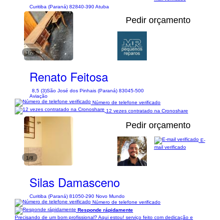
Curitiba (Paraná) 82840-390 Atuba
Pedir orçamento
1/20
Renato Feitosa
8,5 (3)
São José dos Pinhais (Paraná) 83045-500
Aviação
Número de telefone verificado
12 vezes contratado na Cronoshare
Pedir orçamento
E-
mail verificado
1/8
Silas Damasceno
Curitiba (Paraná) 81050-290 Novo Mundo
Número de telefone verificado
Responde rápidamente
Precisando de um bom profissional? Aqui estou! serviço feito com dedicação e