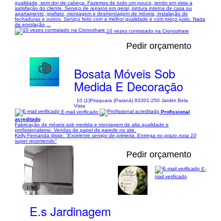
qualidade, sem dor de cabeça. Fazemos de tudo um pouco, tendo em vista a
satisfação do cliente. Serviço de reparos em geral, pintura interna de casa ou
apartamento, grafiato, montagem e desmontagem de móveis, instalação de
fechaduras e outros. Serviço feito com a melhor qualidade e com preço justo. Nada
de enrolação,...
10 vezes contratado na Cronoshare
Pedir orçamento
Bosata Móveis Sob
Medida E Decoração
10 (1)
Piraquara (Paraná) 83301-250 Jardim Bela
Vista
E-mail verificado
Profissional
acreditado
Fabricação de móveis sob medida e montagem de alta qualidade e
profissionalismo. Vendas de papel de parede no site.
Kelly Fernanda disse:
"Excelente serviço de primeira. Entrega no prazo nota 10
super recomendo"
Pedir orçamento
E-
mail verificado
1/90
E.s Jardinagem