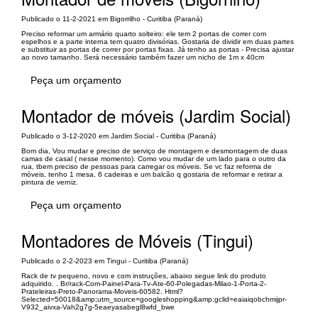
Publicado o 11-2-2021 em Bigorrilho - Curitiba (Paraná)
Preciso reformar um armário quarto solteiro: ele tem 2 portas de correr com
espelhos e a parte interna tem quatro divisórias. Gostaria de dividir em duas partes
e substituir as portas de correr por portas fixas. Já tenho as portas - Precisa ajustar
ao novo tamanho. Será necessário também fazer um nicho de 1m x 40cm
Peça um orçamento
Montador de móveis (Jardim Social)
Publicado o 3-12-2020 em Jardim Social - Curitiba (Paraná)
Bom dia, Vou mudar e preciso de serviço de montagem e desmontagem de duas
camas de casal ( nesse momento). Como vou mudar de um lado para o outro da
rua, tbem preciso de pessoas para carregar os móveis. Se vc faz reforma de
móveis, tenho 1 mesa, 6 cadeiras e um balcão q gostaria de reformar e retirar a
pintura de verniz.
Peça um orçamento
Montadores de Móveis (Tingui)
Publicado o 2-2-2023 em Tingui - Curitiba (Paraná)
Rack de tv pequeno, novo e com instruções, abaixo segue link do produto
adquirido. . Br/rack-Com-Painel-Para-Tv-Ate-60-Polegadas-Milao-1-Porta-2-
Prateleiras-Preto-Panorama-Moveis-60582. Html?
Selected=50018&amp;utm_source=googleshopping&amp;gclid=eaiaiqobchmijpr-
V932_aivxa-Vah2g7g-5eaeyasabegl8wfd_bwe