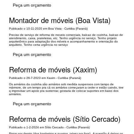
Peça um orçamento
Montador de móveis (Boa Vista)
Publicado o 10-11-2020 em Boa Vista - Curitiba (Paraná)
Preciso de serviço de reforma de moveis comerciais, balcao de cozinha, balcao de
atendimento, caixa, prateleiras, etc. Tenho urgência no serviço. Tenho projeto
arquitetônico para adaptação dos móveis e acompanhamento e orientação do
arquiiteto. Tenho certa urgência no serviço
Peça um orçamento
Reforma de móveis (Xaxim)
Publicado o 26-7-2023 em Xaxim - Curitiba (Paraná)
Os armários da cozinha são armários sob medida suspensos com tampo de
mármore, de um tempo pra cá os armários começaram a ceder e estão caindo, tive
q improvisar um apoio pra sustentar, gostaria de colocar suportes em baixo dos
armários.
Peça um orçamento
Reforma de móveis (Sítio Cercado)
Publicado o 1-2-2024 em Sítio Cercado - Curitiba (Paraná)
Pintar por dentro (dos banheiros e quartos, talvez por fora) . A questão é deixar os