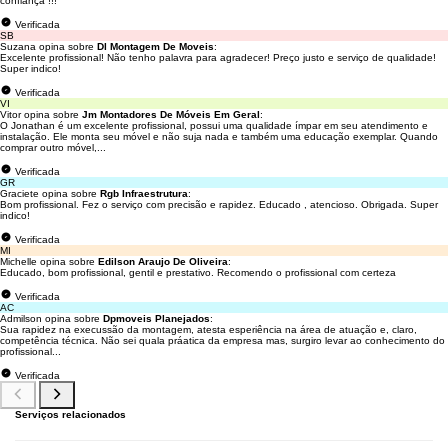
confiança !!!
Verificada
SB
Suzana opina sobre
Dl Montagem De Moveis
:
Excelente profissional! Não tenho palavra para agradecer! Preço justo e serviço de qualidade!
Super indico!
Verificada
VI
Vitor opina sobre
Jm Montadores De Móveis Em Geral
:
O Jonathan é um excelente profissional, possui uma qualidade ímpar em seu atendimento e
instalação. Ele monta seu móvel e não suja nada e também uma educação exemplar. Quando
comprar outro móvel,...
Verificada
GR
Graciete opina sobre
Rgb Infraestrutura
:
Bom profissional. Fez o serviço com precisão e rapidez. Educado , atencioso. Obrigada. Super
indico!
Verificada
MI
Michelle opina sobre
Edilson Araujo De Oliveira
:
Educado, bom profissional, gentil e prestativo. Recomendo o profissional com certeza
Verificada
AC
Admilson opina sobre
Dpmoveis Planejados
:
Sua rapidez na execussão da montagem, atesta esperiência na área de atuação e, claro,
competência técnica. Não sei quala práatica da empresa mas, surgiro levar ao conhecimento do
profissional...
Verificada
Serviços relacionados