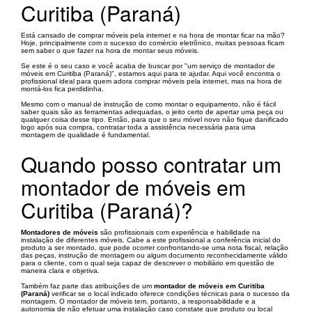
Curitiba (Paraná)
Está cansado de comprar móveis pela internet e na hora de montar ficar na mão?
Hoje, principalmente com o sucesso do comércio eletrônico, muitas pessoas ficam
sem saber o que fazer na hora de montar seus móveis.
Se este é o seu caso e você acaba de buscar por "um serviço de montador de
móveis em Curitiba (Paraná)", estamos aqui para te ajudar. Aqui você encontra o
profissional ideal para quem adora comprar móveis pela internet, mas na hora de
montá-los fica perdidinha.
Mesmo com o manual de instrução de como montar o equipamento, não é fácil
saber quais são as ferramentas adequadas, o jeito certo de apertar uma peça ou
qualquer coisa desse tipo. Então, para que o seu móvel novo não fique danificado
logo após sua compra, contratar toda a assistência necessária para uma
montagem de qualidade é fundamental.
Quando posso contratar um
montador de móveis em
Curitiba (Paraná)?
Montadores de móveis
são profissionais com experiência e habilidade na
instalação de diferentes móveis. Cabe a este profissional a conferência inicial do
produto a ser montado, que pode ocorrer confrontando-se uma nota fiscal, relação
das peças, instrução de montagem ou algum documento reconhecidamente válido
para o cliente, com o qual seja capaz de descrever o mobiliário em questão de
maneira clara e objetiva.
Também faz parte das atribuições de um
montador de móveis em Curitiba
(Paraná)
verificar se o local indicado oferece condições técnicas para o sucesso da
montagem. O montador de móveis tem, portanto, a responsabilidade e a
autonomia de não efetuar uma instalação caso constate que produto ou local