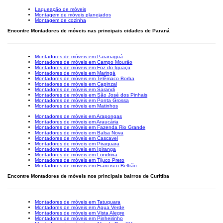
Laqueação de móveis
Montagem de móveis planejados
Montagem de cozinha
Encontre Montadores de móveis nas principais cidades de Paraná
Montadores de móveis em Paranaguá
Montadores de móveis em Campo Mourão
Montadores de móveis em Foz do Iguaçu
Montadores de móveis em Maringá
Montadores de móveis em Telêmaco Borba
Montadores de móveis em Capinzal
Montadores de móveis em Sarandi
Montadores de móveis em São José dos Pinhais
Montadores de móveis em Ponta Grossa
Montadores de móveis em Matinhos
Montadores de móveis em Arapongas
Montadores de móveis em Araucária
Montadores de móveis em Fazenda Rio Grande
Montadores de móveis em Balsa Nova
Montadores de móveis em Cascavel
Montadores de móveis em Piraquara
Montadores de móveis em Ipiranga
Montadores de móveis em Londrina
Montadores de móveis em Tijuco Preto
Montadores de móveis em Francisco Beltrão
Encontre Montadores de móveis nos principais bairros de Curitiba
Montadores de móveis em Tatuquara
Montadores de móveis em Água Verde
Montadores de móveis em Vista Alegre
Montadores de móveis em Pinheirinho