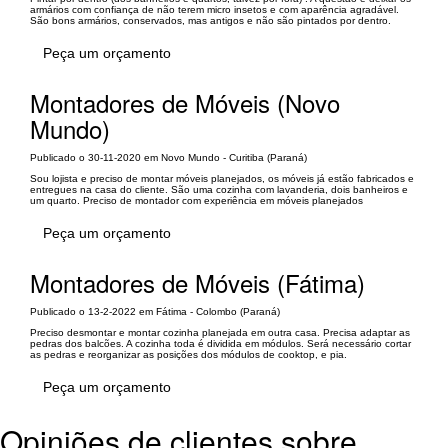
armários com confiança de não terem micro insetos e com aparência agradável.
São bons armários, conservados, mas antigos e não são pintados por dentro.
Peça um orçamento
Montadores de Móveis (Novo
Mundo)
Publicado o 30-11-2020 em Novo Mundo - Curitiba (Paraná)
Sou lojista e preciso de montar móveis planejados, os móveis já estão fabricados e
entregues na casa do cliente. São uma cozinha com lavanderia, dois banheiros e
um quarto. Preciso de montador com experiência em móveis planejados
Peça um orçamento
Montadores de Móveis (Fátima)
Publicado o 13-2-2022 em Fátima - Colombo (Paraná)
Preciso desmontar e montar cozinha planejada em outra casa. Precisa adaptar as
pedras dos balcões. A cozinha toda é dividida em módulos. Será necessário cortar
as pedras e reorganizar as posições dos módulos de cooktop, e pia.
Peça um orçamento
Opiniões de clientes sobre