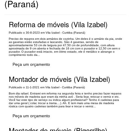
(Paraná)
Reforma de móveis (Vila Izabel)
Publicado o 30-8-2023 em Vila Izabel - Curitiba (Paraná)
Preciso de reparos em dois armários de cozinha. Um deles é o armário da pia, onde
as gavetas estão estufadas e lascando. São 4 gavetas, sendo de
aproximadamente 53 cm de largura por 47,50 cm de profundidade, com altura
aproximada de 9 cm aberta e fechada de 16 cm com o puxador e 12,50 cm sem o
puxador. O puxador está intacto, em ótimo estado, ele é metálico e abrange o
comprimento todo da...
Peça um orçamento
Montador de móveis (Vila Izabel)
Publicado o 11-1-2021 em Vila Izabel - Curitiba (Paraná)
Bom dia rafael. Entrarei em reforma na segunda feira e tenho preciso fazer reparos
nos móveis de madeira que eram da minha avó . Seria lixar, retocar o verniz e etc.
Você faz este tipo de serviço ou indica algum profissional? Tenho 4 cadeiras para
dar uma geral ( colar, trocar a trama....). Ah. E tem mais uma mesa de madeira
rústica com quatro cadeiras também para lixar e trocar o verniz...
Peça um orçamento
Montador de móveis (Bigorrilho)