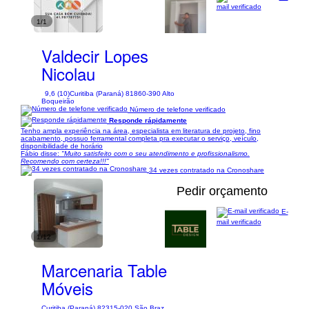
mail verificado
1/1
Valdecir Lopes
Nicolau
9,6 (10)
Curitiba (Paraná) 81860-390 Alto
Boqueirão
Número de telefone verificado
Responde rápidamente
Tenho ampla experiência na área, especialista em literatura de projeto, fino
acabamento, possuo ferramental completa pra executar o serviço, veículo,
disponibilidade de horário
Fábio disse:
"Muito satisfeito com o seu atendimento e profissionalismo.
Recomendo com certeza!!!"
34 vezes contratado na Cronoshare
Pedir orçamento
E-
mail verificado
1/12
Marcenaria Table
Móveis
Curitiba (Paraná) 82315-020 São Braz