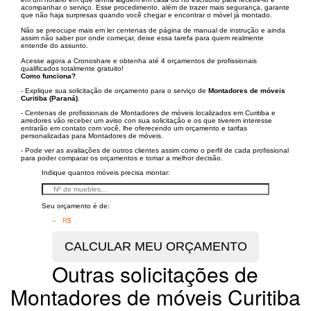
acompanhar o serviço. Esse procedimento, além de trazer mais segurança, garante
que não haja surpresas quando você chegar e encontrar o móvel já montado.
Não se preocupe mais em ler centenas de página de manual de instrução e ainda
assim não saber por onde começar, deixe essa tarefa para quem realmente
entende do assunto.
Acesse agora a Cronoshare e obtenha até 4 orçamentos de profissionais
qualificados totalmente gratuito!
Como funciona?
- Explique sua solicitação de orçamento para o serviço de
Montadores de móveis
Curitiba (Paraná)
.
- Centenas de profissionais de Montadores de móveis localizados em Curitiba e
arredores vão receber um aviso con sua solicitação e os que tiverem interesse
entrarão em contato com você, lhe oferecendo um orçamento e tarifas
personalizadas para Montadores de móveis.
- Pode ver as avaliações de outros clientes assim como o perfil de cada profissional
para poder comparar os orçamentos e tomar a melhor decisão.
Indique quantos móveis precisa montar:
Seu orçamento é de:
– R$
Outras solicitações de
Montadores de móveis Curitiba