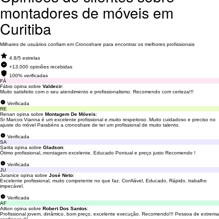
montadores de móveis em
Curitiba
Milhares de usuários confiam em Cronoshare para encontrar os melhores profissionais
4.8/5 estrelas
+13.000 opiniões recebidas
100% verificadas
FÁ
Fábio opina sobre
Valdecir
:
Muito satisfeito com o seu atendimento e profissionalismo. Recomendo com certeza!!!
Verificada
RE
Renan opina sobre
Montagem De Móveis
:
Sr Marcos Vianna é um excelente profissional e.muito respeitoso. Muito cuidadoso e preciso no
ajuste do móvel Parabéns a cronoshare de ter um profissional de muito talento.
Verificada
SA
Sarita opina sobre
Gladson
:
Ótimo profissional,.montagem excelente. Educado Pontual e preço justo Recomendo !
Verificada
JU
Juranice opina sobre
José Neto
:
Excelente profissional, muito competente no que faz. Confiável, Educado, Rápido, trabalho
impecável.
Verificada
AF
Ailton opina sobre
Robert Dos Santos
:
Profissional jovem, dinâmico, bom preço, excelente execução. Recomendo!!! Pessoa de extrema