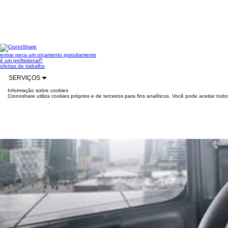
entrar
peça um orçamento gratuitamente
é um profissional?
ofertas de trabalho
SERVIÇOS
Informação sobre cookies
Cronoshare utiliza cookies próprios e de terceiros para fins analíticos. Você pode aceitar to
mais informações
.