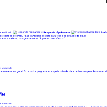
 verificado
Responde rápidamente
Profi
os estados do brasil. Faço transporte de pets para todos os estados do brasil.
ilidade nos trajetos, no agendamento. Super recomendamos!"
 verificado
nte e eventos em geral. Economize, pague apenas pela mão de obra de barman para festa e rece
Me
 verificado
idade, segurança e atenção personalizada a bordo de um EcoSport Titanium 2.0 — bancos de couro