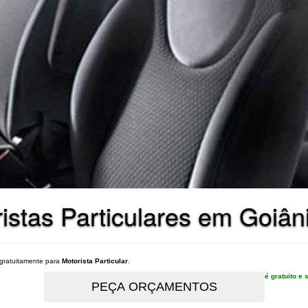
istas Particulares em Goiân
gratuitamente para
Motorista Particular
.
é gratuito 