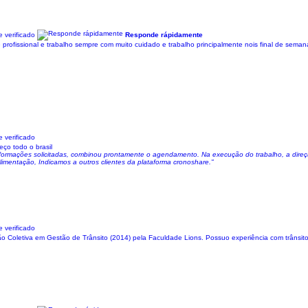
 verificado
Responde rápidamente
profissional e trabalho sempre com muito cuidado e trabalho principalmente nois final de seman
 verificado
ço todo o brasil
formações solicitadas, combinou prontamente o agendamento. Na execução do trabalho, a direçã
limentação, Indicamos a outros clientes da plataforma cronoshare."
 verificado
oletiva em Gestão de Trânsito (2014) pela Faculdade Lions. Possuo experiência com trânsito 