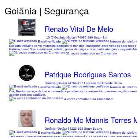
Goiânia | Segurança
Renato Vital De Melo
10 (5)
Goiânia (Goiás) 74085-480 Setor Sul
E-mail verificado
Número de telefone
Executo trabalho como motorista particular e transfer. Transporto encomendas para todos 
Patrícia disse:
"Ele é educado, solicito, gosta de dirigir e teve muita atenção e disponib
31 vezes contratado na Cronoshare
Patrique Rodrigues Santos
Goiânia (Goiás) 74766-127 Loteamento Grande Retiro
E-mail verificado
Número de telefone
Olá, Realizo serviço de bar e bartenders para festas de aniversário, casamento, debuta
acordo com seu cardápio.
4 vezes contratado na Cronoshare
Ronaldo Mc Mannis Torres 
Goiânia (Goiás) 74223-165 Setor Bueno
E-mail verificado
Número de telefone
Transporte Executivo/Particular com Conforto, Discrição e Experiência Viaje com tranquil