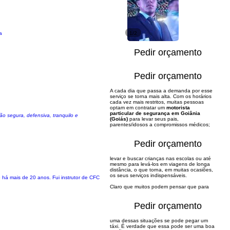
a
1/2
Pedir orçamento
Pedir orçamento
A cada dia que passa a demanda por esse
serviço se torna mais alta. Com os horários
cada vez mais restritos, muitas pessoas
optam em contratar um
motorista
particular de segurança em Goiânia
o segura, defensiva, tranquilo e
(Goiás)
para levar seus pais,
parentes/idosos a compromissos médicos;
Pedir orçamento
levar e buscar crianças nas escolas ou até
mesmo para levá-los em viagens de longa
distância, o que torna, em muitas ocasiões,
os seus serviços indispensáveis.
há mais de 20 anos. Fui instrutor de CFC
Claro que muitos podem pensar que para
Pedir orçamento
uma dessas situações se pode pegar um
táxi. É verdade que essa pode ser uma boa