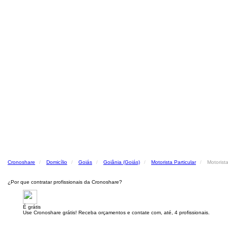
Cronoshare
Domicílio
Goiás
Goiânia (Goiás)
Motorista Particular
Motorista
¿Por que contratar profissionais da Cronoshare?
É grátis
Use Cronoshare grátis! Receba orçamentos e contate com, até, 4 profissionais.