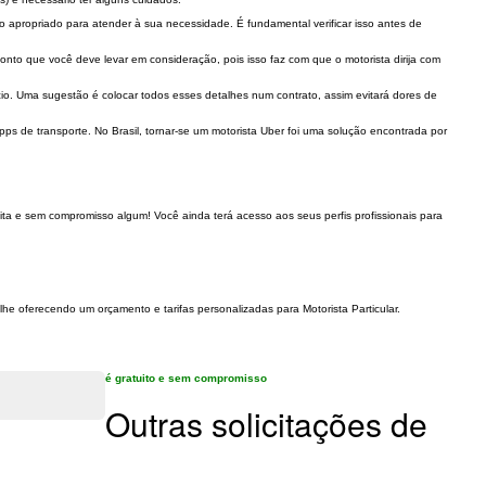
 apropriado para atender à sua necessidade. É fundamental verificar isso antes de
nto que você deve levar em consideração, pois isso faz com que o motorista dirija com
ócio. Uma sugestão é colocar todos esses detalhes num contrato, assim evitará dores de
pps de transporte. No Brasil, tornar-se um motorista Uber foi uma solução encontrada por
ita e sem compromisso algum! Você ainda terá acesso aos seus perfis profissionais para
lhe oferecendo um orçamento e tarifas personalizadas para Motorista Particular.
é gratuito e sem compromisso
Outras solicitações de