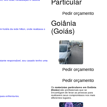
Particular
Pedir orçamento
Goiânia
(Goiás)
 hotéis da rede hilton, onde realizava o
bastante responsável, sou casado tenho uma
1/1
Pedir orçamento
Pedir orçamento
Os
motoristas particulares em Goiânia
(Goiás)
são profissionais que se
encarregam de levar as pessoas para
realizarem seus compromissos nos mais
ara enfrenta-los.
diferentes lugares.