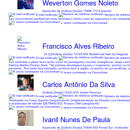
Weverton Gomes Noleto
Aparecida de Goiânia (Goiás) 74986-770 Expansul
E-mail verificado
Número de telefone
Sou um excelente profissional como motorista e tenho curso de segurança e sou bastante 
1 vezes contratado na Cronoshare
Francisco Alves Ribeiro
10 (1)
Goiânia (Goiás) 74735-500 Residencial Vale do Araguaia
E-mail verificado
Número de telefone
Sou motorista a vários anos tenho curso de passageiros, escolar, emergência, mopp conhe
Patrícia Martins Pereira disse:
"Na primeira abordagem passou o orçamento, prestou as in
prestativo. Tem muito boa interação, conhece bem a região, os pontos de conveniência, a
8 vezes contratado na Cronoshare
Carlos Antônio Da Silva
Goiânia (Goiás) 74351-015 Jardim Florença
E-mail verificado
Número de telefone
Graduação no Curso Superior Sequencial de Complementação de Estudos com Destinação C
e examinador de trânsito (DETRAN GO). Possuo CNH categoria AE.
1 vezes contratado na Cronoshare
Ivanil Nunes De Paula
Aparecida de Goiânia (Goiás) 74956-450 Pontal Sul - Acréscimo