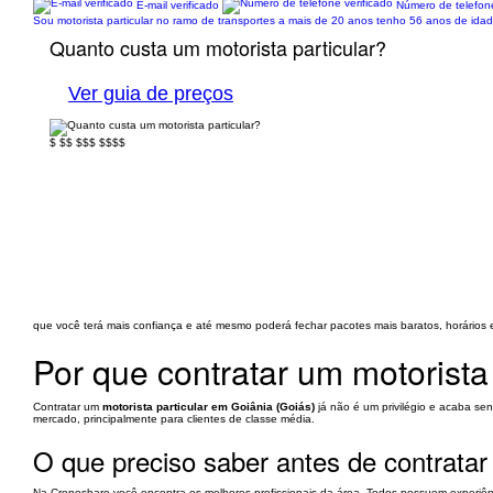
E-mail verificado
Número de telefone
Sou motorista particular no ramo de transportes a mais de 20 anos tenho 56 anos de id
Quanto custa um motorista particular?
Ver guia de preços
$
$$
$$$
$$$$
que você terá mais confiança e até mesmo poderá fechar pacotes mais baratos, horários e
Por que contratar um motorista
Contratar um
motorista particular em Goiânia (Goiás)
já não é um privilégio e acaba se
mercado, principalmente para clientes de classe média.
O que preciso saber antes de contrata
Na Cronoshare você encontra os melhores profissionais da área. Todos possuem experiênci