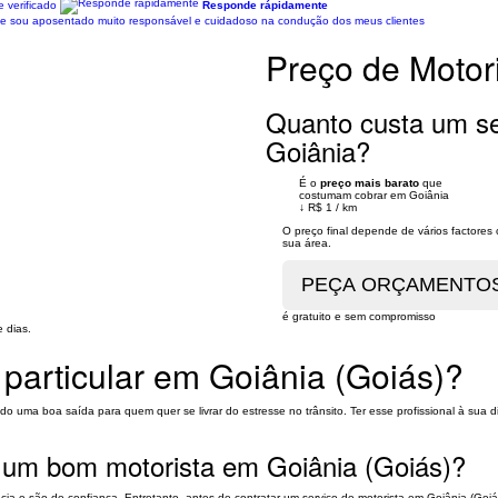
 verificado
Responde rápidamente
ade sou aposentado muito responsável e cuidadoso na condução dos meus clientes
Preço de Motori
Quanto custa um ser
Goiânia?
É o
preço mais barato
que
costumam cobrar em Goiânia
↓
R$ 1
/
km
O preço final depende de vários factore
sua área.
é gratuito e sem compromisso
 dias.
 particular em Goiânia (Goiás)?
ndo uma boa saída para quem quer se livrar do estresse no trânsito. Ter esse profissional à 
r um bom motorista em Goiânia (Goiás)?
a e são de confiança. Entretanto, antes de contratar um serviço de motorista em Goiânia (Goiás