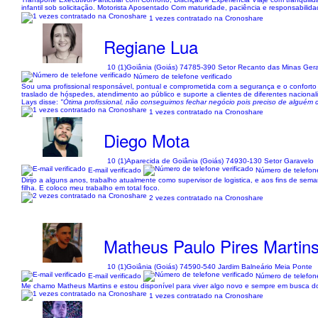
infantil sob solicitação. Motorista Aposentado Com maturidade, paciência e responsabilid
1 vezes contratado na Cronoshare
Regiane Lua
10 (1)
Goiânia (Goiás) 74785-390 Setor Recanto das Minas Gera
Número de telefone verificado
Sou uma profissional responsável, pontual e comprometida com a segurança e o conforto d
traslado de hóspedes, atendimento ao público e suporte a clientes de diferentes nacional
Lays disse:
"Ótima profissional, não conseguimos fechar negócio pois preciso de alguém
1 vezes contratado na Cronoshare
Diego Mota
10 (1)
Aparecida de Goiânia (Goiás) 74930-130 Setor Garavelo
E-mail verificado
Número de telefone
Dirijo a alguns anos, trabalho atualmente como supervisor de logistica, e aos fins de s
filha. E coloco meu trabalho em total foco.
2 vezes contratado na Cronoshare
Matheus Paulo Pires Martins
10 (1)
Goiânia (Goiás) 74590-540 Jardim Balneário Meia Ponte
E-mail verificado
Número de telefone
Me chamo Matheus Martins e estou disponível para viver algo novo e sempre em busca do 
1 vezes contratado na Cronoshare