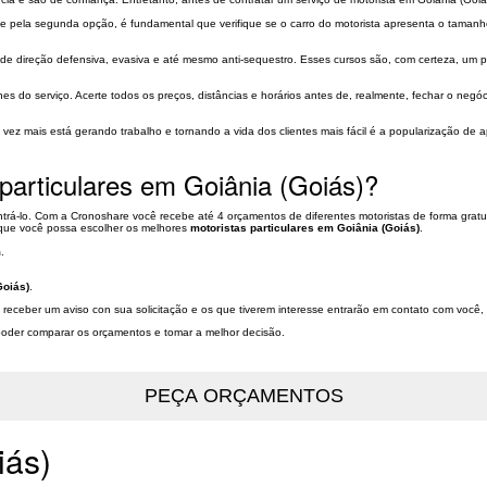
te pela segunda opção, é fundamental que verifique se o carro do motorista apresenta o tamanho
de direção defensiva, evasiva e até mesmo anti-sequestro. Esses cursos são, com certeza, um po
lhes do serviço. Acerte todos os preços, distâncias e horários antes de, realmente, fechar o neg
vez mais está gerando trabalho e tornando a vida dos clientes mais fácil é a popularização de a
particulares em Goiânia (Goiás)?
ontrá-lo. Com a Cronoshare você recebe até 4 orçamentos de diferentes motoristas de forma gratu
a que você possa escolher os melhores
motoristas particulares em Goiânia (Goiás)
.
m
.
Goiás)
.
o receber um aviso con sua solicitação e os que tiverem interesse entrarão em contato com você, 
a poder comparar os orçamentos e tomar a melhor decisão.
iás)