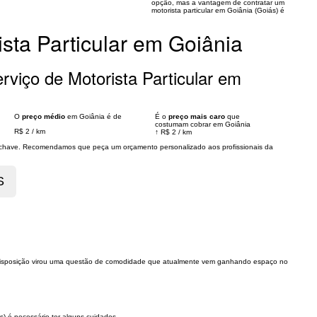
opção, mas a vantagem de contratar um
motorista particular em Goiânia (Goiás) é
sta Particular em Goiânia
viço de Motorista Particular em
O
preço médio
em Goiânia é de
É o
preço mais caro
que
costumam cobrar em Goiânia
R$ 2
/
km
↑
R$ 2
/
km
s chave. Recomendamos que peça um orçamento personalizado aos profissionais da
sua disposição virou uma questão de comodidade que atualmente vem ganhando espaço no
) é necessário ter alguns cuidados.