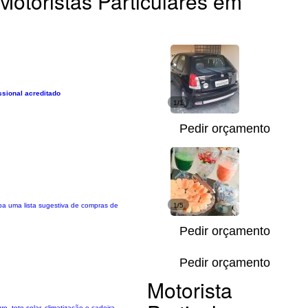
Motoristas Particulares em
ssional acreditado
1/1
Pedir orçamento
ba uma lista sugestiva de compras de
1/5
Pedir orçamento
Pedir orçamento
Motorista
, teto solar, climatização e cadeira