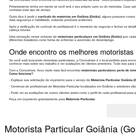
Primeiramente tenha em mente se você terá o seu próprio carro ou do motorista. Caso op
contratar esse tipo de serviço.
Outra dica é pedir o
currículo do motorista em Goiânia (Goiás)
, alguns possuem cursos 
mais segurança e habilidade, evitando possíveis acidentes.
Após a verificação do currículo do profissional é o momento de negociar e fechar os deta
cabeça futuras.
Uma sensação nesse universo de
motoristas particulares em Goiânia (Goiás)
que cada 
diferentes brasileiros como forma de enfrentar a ascensão do desemprego.
Onde encontro os melhores motoristas 
Se você está buscando motoristas particulares, a Cronoshare é o local perfeito para enc
conhecer mais sobre seu trabalho e ver avaliações de clientes anteriores. Tudo isso par
Com a Cronoshare, ficou muito mais fácil encontrar
motoristas particulares perto de mi
Como funciona?
- Explique sua solicitação de orçamento para o serviço de
Motorista Particular Goiânia (
- Centenas de profissionais de Motorista Particular localizados em Goiânia e arredores vã
- Pode ver as avaliações de outros clientes assim como o perfil de cada profissional par
Peça um orçamento gratuitamente para
Motorista Particular
.
Motorista Particular Goiânia (Go