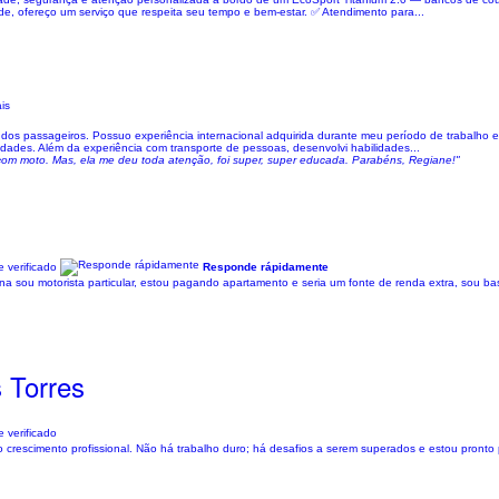
ade, ofereço um serviço que respeita seu tempo e bem-estar. ✅ Atendimento para...
is
os passageiros. Possuo experiência internacional adquirida durante meu período de trabalho em
idades. Além da experiência com transporte de pessoas, desenvolvi habilidades...
 com moto. Mas, ela me deu toda atenção, foi super, super educada. Parabéns, Regiane!"
 verificado
Responde rápidamente
emana sou motorista particular, estou pagando apartamento e seria um fonte de renda extra, sou 
 Torres
 verificado
crescimento profissional. Não há trabalho duro; há desafios a serem superados e estou pronto p