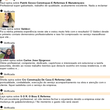
Raul opina sobre
Patrik Gesso Construçao E Reformas E Manutençoes
:
Profissional super gabaritado, trabalho de qualidade, acabamento excelente. Nada a reclamar
Verificada
Thais opina sobre
Valdeci
:
Foi a minha primeira experiência neste site e estou muito feliz com o resultado! O Valdeci desde
o primeiro contato demonstrou profissionalismo e isso foi comprovado no serviço maravilhoso
que ele...
Verificada
Scarlett opina sobre
Carlos Jose Djvgesso
:
Ótimo profissional, competente, dedicado, caprichoso e interessado em solucionar a tarefa
assumida, devido ao nosso trabalho tivemos que deixa-lo sozinho em nossa residencia, e ele
super cuidou e...
Verificada
SH
Sheila opina sobre
Crc Construção De Casa E Reforma Ltda
:
pontualidade, cordialidade, execução do serviço acompanhamento na obra e atenção com o
cliente. fiquei satisfeita com o serviço da empresa.
Verificada
LA
Lays opina sobre
S O R. O Bras E Reforma
:
Foi um excelente profissional, só não iremos fechar o orçamento devido a empresa estar de
mudança de galpão/endereço.! No momento o gasto não será viavel.
Verificada