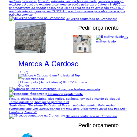
pedreiro proficional ,honesto ,educado .veio na hora marcada ,verificou o serviço
explicou asituação e mandou orçamento se vocês quiserem o é fone 48- 9950 .....
te.atendimento do senhor pascol nota 10 obs esta notas da avaliação de01 a10
pontualidade etc.. são pa ser PASCOAL ,o antonio passou para ele o serviço que
trabalha com ele ."
30 vezes contratado na Cronoshare
Pedir orçamento
E-
mail verificado
1/24
Marcos A Cardoso
10 (7)
| Florianópolis (Santa Catarina) 88032-143 Saco
Grande
Número de telefone verificado
Responde rápidamente
Pintura, eletrica, hidráulica, piso vinilico, cerâmica, dry wall e marido de aluguel
Temos qualidade, bom preço garantia e nf
Sonia disse:
"Excelente Profissional! Fez um trabalho perfeito! Foi o.melhor
Profissional que veio prestar serviço em meu apto. Recomendo muito seu trabalho!
Parabéns, Marcos!"
39 vezes contratado na Cronoshare
Pedir orçamento