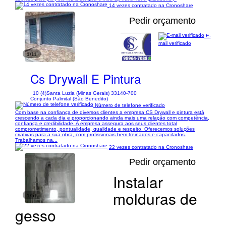
14 vezes contratado na Cronoshare
Pedir orçamento
E-
mail verificado
1/11
Cs Drywall E Pintura
10 (4)
Santa Luzia (Minas Gerais) 33140-700
Conjunto Palmital (São Benedito)
Número de telefone verificado
Com base na confiança de diversos clientes a empresa CS Drywall e pintura está
crescendo a cada dia e proporcionando ainda mais uma relação com competência,
confiança e credibilidade. A empresa assegura aos seus clientes total
comprometimento, pontualidade, qualidade e respeito. Oferecemos soluções
criativas para a sua obra, com profissionais bem treinados e capacitados.
Trabalhamos na...
22 vezes contratado na Cronoshare
Pedir orçamento
Instalar
molduras de
1/51
gesso