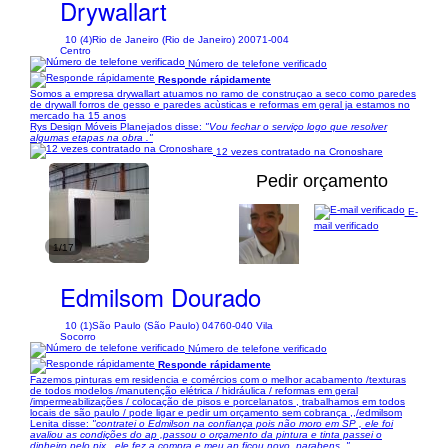
Drywallart
10 (4)
Rio de Janeiro (Rio de Janeiro) 20071-004
Centro
Número de telefone verificado
Responde rápidamente
Somos a empresa drywallart atuamos no ramo de construçao a seco como paredes
de drywall forros de gesso e paredes acùsticas e reformas em geral ja estamos no
mercado ha 15 anos
Rys Design Móveis Planejados disse:
"Vou fechar o serviço logo que resolver
algumas etapas na obra ."
12 vezes contratado na Cronoshare
Pedir orçamento
E-
mail verificado
1/17
Edmilsom Dourado
10 (1)
São Paulo (São Paulo) 04760-040 Vila
Socorro
Número de telefone verificado
Responde rápidamente
Fazemos pinturas em residencia e comércios com o melhor acabamento /texturas
de todos modelos /manutenção elétrica / hidráulica / reformas em geral
/impermeabilizações / colocação de pisos e porcelanatos , trabalhamos em todos
locais de são paulo / pode ligar e pedir um orçamento sem cobrança ,,/edmilsom
Lenita disse:
"contratei o Edmilson na confiança pois não moro em SP , ele foi
avaliou as condições do ap ,passou o orçamento da pintura e tinta passei o
dinheiro pelo pix , ele fez a compra e meu ap ficou novo ,parabens ,"