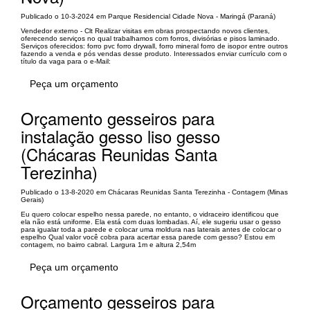
Publicado o 10-3-2024 em Parque Residencial Cidade Nova - Maringá (Paraná)
Vendedor externo - Clt Realizar visitas em obras prospectando novos clientes,
oferecendo serviços no qual trabalhamos com forros, divisórias e pisos laminado.
Serviços oferecidos: forro pvc forro drywall, forro mineral forro de isopor entre outros
fazendo a venda e pós vendas desse produto. Interessados enviar currículo com o
título da vaga para o e-Mail:
Peça um orçamento
Orçamento gesseiros para
instalação gesso liso gesso
(Chácaras Reunidas Santa
Terezinha)
Publicado o 13-8-2020 em Chácaras Reunidas Santa Terezinha - Contagem (Minas
Gerais)
Eu quero colocar espelho nessa parede, no entanto, o vidraceiro identificou que
ela não está uniforme. Ela está com duas lombadas. Aí, ele sugeriu usar o gesso
para igualar toda a parede e colocar uma moldura nas laterais antes de colocar o
espelho Qual valor você cobra para acertar essa parede com gesso? Estou em
contagem, no bairro cabral. Largura 1m e altura 2,54m
Peça um orçamento
Orçamento gesseiros para