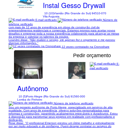
Instal Gesso Drywall
10 (10)
Viamão (Rio Grande do Sul) 94510-070
Vila Augusta
E-mail verificado
Número de
telefone verificado
com mais de 12 anos de experiência em obras de construção civil de
empreendimentos residenciais e comerciais. Estamos prontos para aceitar novos
desafios e empregar toda a nossa experiência colaborando para alcançar as metas
da empresa e valorizar os talentos da equipe.
Leandro disse:
"Não realizei o serviço, ele apenas fez o orçamento e me passou
diversas informações."
12 vezes contratado na Cronoshare
Pedir orçamento
E-
mail verificado
1/35
Autônomo
10 (5)
Porto Alegre (Rio Grande do Sul) 91560-000
Lomba do Pinheiro
Número de telefone verificado
Sou um gesseiro autônomo de Porto Alegre, especializado em serviços de alta
qualidade. Com anos de experiência, ofereço soluções personalizadas para
reformas e construções, garantindo acabamentos impecáveis e duradouros. Estou
à disposição para transformar seus projetos em realidade com profissionalismo e
dedicação.
Rose disse:
"O profissional Emerson prestou um ótimo trabalho e principalmente
por ser muito educado e de confiança. Quem desejar contratar os serviços do