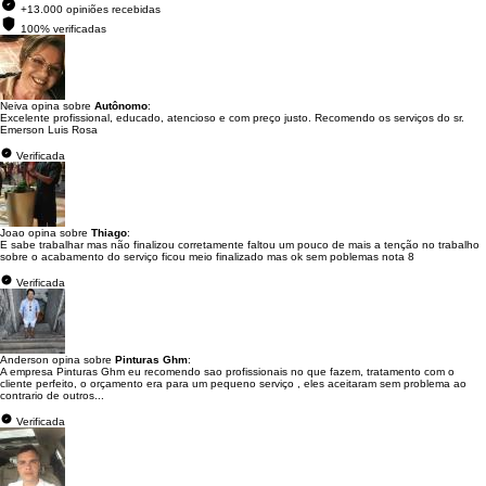
+13.000 opiniões recebidas
100% verificadas
Neiva opina sobre
Autônomo
:
Excelente profissional, educado, atencioso e com preço justo. Recomendo os serviços do sr.
Emerson Luis Rosa
Verificada
Joao opina sobre
Thiago
:
E sabe trabalhar mas não finalizou corretamente faltou um pouco de mais a tenção no trabalho
sobre o acabamento do serviço ficou meio finalizado mas ok sem poblemas nota 8
Verificada
Anderson opina sobre
Pinturas Ghm
:
A empresa Pinturas Ghm eu recomendo sao profissionais no que fazem, tratamento com o
cliente perfeito, o orçamento era para um pequeno serviço , eles aceitaram sem problema ao
contrario de outros...
Verificada