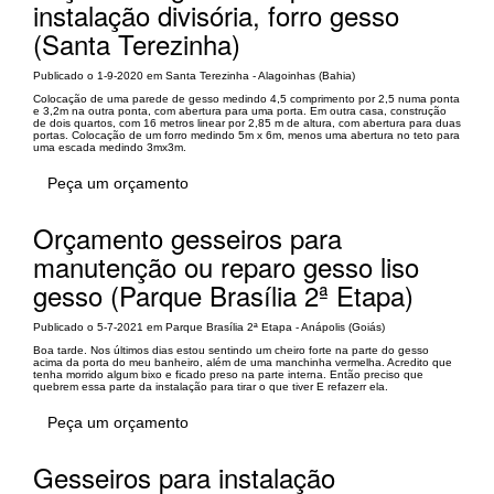
instalação divisória, forro gesso
(Santa Terezinha)
Publicado o 1-9-2020 em Santa Terezinha - Alagoinhas (Bahia)
Colocação de uma parede de gesso medindo 4,5 comprimento por 2,5 numa ponta
e 3,2m na outra ponta, com abertura para uma porta. Em outra casa, construção
de dois quartos, com 16 metros linear por 2,85 m de altura, com abertura para duas
portas. Colocação de um forro medindo 5m x 6m, menos uma abertura no teto para
uma escada medindo 3mx3m.
Peça um orçamento
Orçamento gesseiros para
manutenção ou reparo gesso liso
gesso (Parque Brasília 2ª Etapa)
Publicado o 5-7-2021 em Parque Brasília 2ª Etapa - Anápolis (Goiás)
Boa tarde. Nos últimos dias estou sentindo um cheiro forte na parte do gesso
acima da porta do meu banheiro, além de uma manchinha vermelha. Acredito que
tenha morrido algum bixo e ficado preso na parte interna. Então preciso que
quebrem essa parte da instalação para tirar o que tiver E refazerr ela.
Peça um orçamento
Gesseiros para instalação