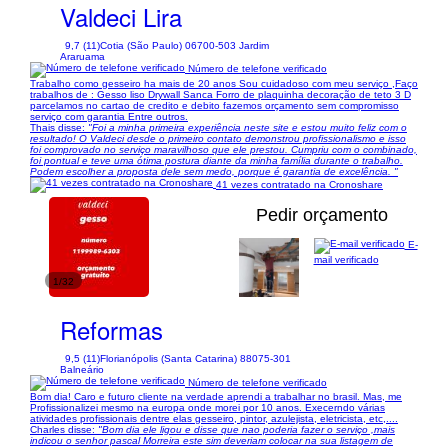
Valdeci Lira
9,7 (11)
Cotia (São Paulo) 06700-503 Jardim
Araruama
Número de telefone verificado
Trabalho como gesseiro ha mais de 20 anos Sou cuidadoso com meu serviço ,Faço
trabalhos de : Gesso liso Drywall Sanca Forro de plaquinha decoração de teto 3 D
parcelamos no cartao de credito e debito fazemos orçamento sem compromisso
serviço com garantia Entre outros.
Thais disse:
"Foi a minha primeira experiência neste site e estou muito feliz com o
resultado! O Valdeci desde o primeiro contato demonstrou profissionalismo e isso
foi comprovado no serviço maravilhoso que ele prestou. Cumpriu com o combinado,
foi pontual e teve uma ótima postura diante da minha família durante o trabalho.
Podem escolher a proposta dele sem medo, porque é garantia de excelência. "
41 vezes contratado na Cronoshare
Pedir orçamento
E-
mail verificado
1/32
Reformas
9,5 (11)
Florianópolis (Santa Catarina) 88075-301
Balneário
Número de telefone verificado
Bom dia! Caro e futuro cliente na verdade aprendi a trabalhar no brasil. Mas, me
Profissionalizei mesmo na europa onde morei por 10 anos. Execerndo várias
atividades profissionais dentre elas gesseiro, pintor, azulejista, eletricista, etc,....
Charles disse:
"Bom dia ele ligou e disse que nao poderia fazer o serviço ,mais
indicou o senhor pascal Morreira este sim deveriam colocar na sua listagem de