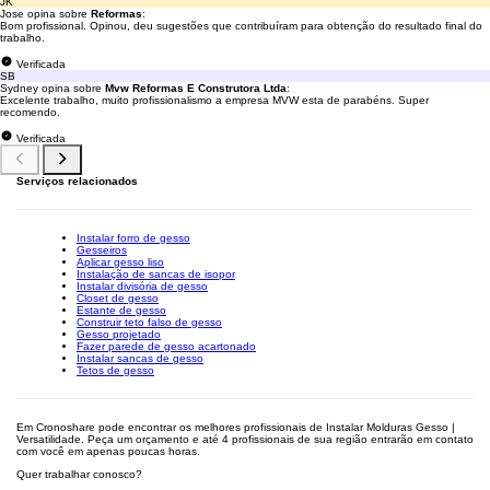
JK
Jose opina sobre
Reformas
:
Bom profissional. Opinou, deu sugestões que contribuíram para obtenção do resultado final do
trabalho.
Verificada
SB
Sydney opina sobre
Mvw Reformas E Construtora Ltda
:
Excelente trabalho, muito profissionalismo a empresa MVW esta de parabéns. Super
recomendo.
Verificada
Serviços relacionados
Instalar forro de gesso
Gesseiros
Aplicar gesso liso
Instalação de sancas de isopor
Instalar divisória de gesso
Closet de gesso
Estante de gesso
Construir teto falso de gesso
Gesso projetado
Fazer parede de gesso acartonado
Instalar sancas de gesso
Tetos de gesso
Em Cronoshare pode encontrar os melhores profissionais de Instalar Molduras Gesso |
Versatilidade. Peça um orçamento e até 4 profissionais de sua região entrarão em contato
com você em apenas poucas horas.
Quer trabalhar conosco?