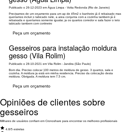
Publicado o 26-12-2023 em Água Limpa - Volta Redonda (Rio de Janeiro)
Precisamos de um orçamento para um ap de 45m2 o banheiro já é rebaixado mas
queríamos incluir o tabicado nele, a area conjunta com a cozinha tambem já é
rebaixada e queríamos somente igualar, ja os quartos corredor e sala fazer o teto
tabicado tambem com cortineiro
Peça um orçamento
Gesseiros para instalação moldura
gesso (Vila Rolim)
Publicado o 28-10-2021 em Vila Rolim - Jandira (São Paulo)
Bom dia. Preciso colocar 100 metros de moldura de gesso. 3 quartos, sala e
cozinha. A moldura ja está em minha residencia. Preciso da colocação desta
moldura. Obrigada. A moldura tem 7,5 cm.
Peça um orçamento
Opiniões de clientes sobre
gesseiros
Milhares de usuários confiam em Cronoshare para encontrar os melhores profissionais
4.8/5 estrelas