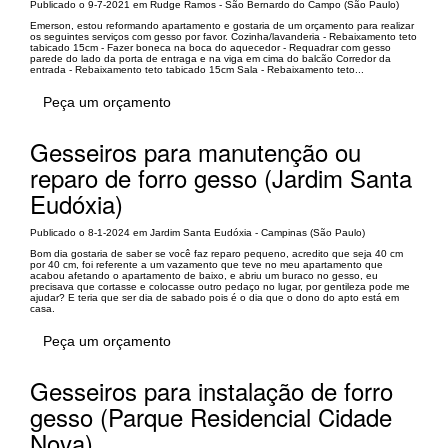
Publicado o 9-7-2021 em Rudge Ramos - São Bernardo do Campo (São Paulo)
Emerson, estou reformando apartamento e gostaria de um orçamento para realizar
os seguintes serviços com gesso por favor. Cozinha/lavanderia - Rebaixamento teto
tabicado 15cm - Fazer boneca na boca do aquecedor - Requadrar com gesso
parede do lado da porta de entraga e na viga em cima do balcão Corredor da
entrada - Rebaixamento teto tabicado 15cm Sala - Rebaixamento teto...
Peça um orçamento
Gesseiros para manutenção ou
reparo de forro gesso (Jardim Santa
Eudóxia)
Publicado o 8-1-2024 em Jardim Santa Eudóxia - Campinas (São Paulo)
Bom dia gostaria de saber se você faz reparo pequeno, acredito que seja 40 cm
por 40 cm, foi referente a um vazamento que teve no meu apartamento que
acabou afetando o apartamento de baixo, e abriu um buraco no gesso, eu
precisava que cortasse e colocasse outro pedaço no lugar, por gentileza pode me
ajudar? E teria que ser dia de sabado pois é o dia que o dono do apto está em
casa.
Peça um orçamento
Gesseiros para instalação de forro
gesso (Parque Residencial Cidade
Nova)