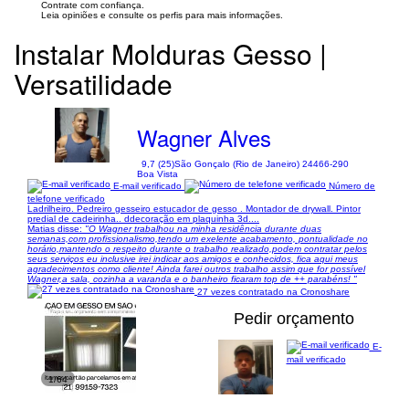
Contrate com confiança.
Leia opiniões e consulte os perfis para mais informações.
Instalar Molduras Gesso |
Versatilidade
Wagner Alves
9,7 (25)
São Gonçalo (Rio de Janeiro) 24466-290
Boa Vista
E-mail verificado
Número de
telefone verificado
Ladrilheiro. Pedreiro gesseiro estucador de gesso . Montador de drywall. Pintor
predial de cadeirinha.. ddecoração em plaquinha 3d....
Matias disse:
"O Wagner trabalhou na minha residência durante duas
semanas,com profissionalismo,tendo um exelente acabamento, pontualidade no
horário,mantendo o respeito durante o trabalho realizado,podem contratar pelos
seus serviços eu inclusive irei indicar aos amigos e conhecidos, fica aqui meus
agradecimentos como cliente! Ainda farei outros trabalho assim que for possível
Wagner,a sala, cozinha a varanda e o banheiro ficaram top de ++ parabéns! "
27 vezes contratado na Cronoshare
Pedir orçamento
E-
mail verificado
1/64