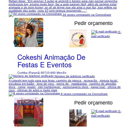
Rafael disse:
"Em apenas 3 aulas já aprendi o básico para não passar vergonha,
professora top, ensina muito bem, faz a aula parecer fácil, além de sempre estar
animada e de bom humor, se vê de lenge que ela ama o que faz, isso reflete na
qualidade das aulas, nota 10,com certeza recomendo.... "
34 vezes contratado na Cronoshare
Pedir orçamento
E-
mail verificado
1/5
Cokeshi Animação De
Festas E Eventos
Curitiba (Paraná) 80710-660 Mercês
Número de telefone verificado
A cokeshi tem tudo para sua festa :carrinho de pipoca , recreação , pintura facial ,
escultura em balão , lona de circo , perna de , malabarista , carrinho de algodão
doce , crepe, pastel , mini hambúrguer , personagens vivos , papai noel , oficina de
circo , oficinas de artes e muito mais
8 vezes contratado na Cronoshare
Pedir orçamento
E-
mail verificado
1/20