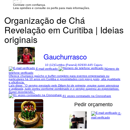
Contrate com confiança.
Leia opiniões e consulte os perfis para mais informações.
Organização de Chá
Revelação em Curitiba | Ideias
originais
Gauchurrasco
10 (12)
Curitiba (Paraná) 82930-445 Cajuru
E-mail verificado
Número de
telefone verificado
Oferece churrasco gaúcho e buffet completo para eventos empresariais ou
particulares há 10 anos em Curitiba e proximidades com preço justo, alta qualidade
e eficiência.
Laís disse:
"O serviço prestado pelo Diliam foi de primeira, equipe super atenciosa
e agilizada, tudo correu conforme combinado e o serviço superou as expectativas.
Super recomendo."
61 vezes contratado na Cronoshare
Pedir orçamento
E-
mail verificado
1/17