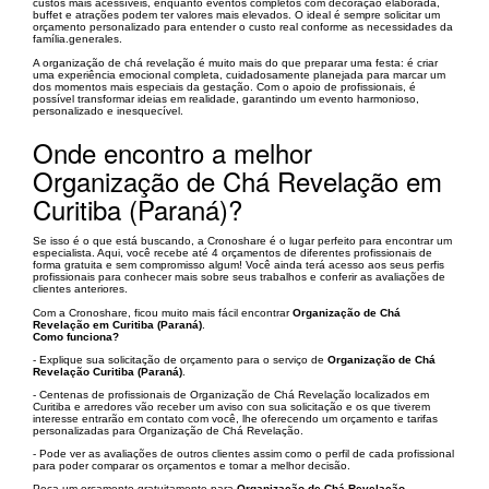
custos mais acessíveis, enquanto eventos completos com decoração elaborada,
buffet e atrações podem ter valores mais elevados. O ideal é sempre solicitar um
orçamento personalizado para entender o custo real conforme as necessidades da
família.generales.
A organização de chá revelação é muito mais do que preparar uma festa: é criar
uma experiência emocional completa, cuidadosamente planejada para marcar um
dos momentos mais especiais da gestação. Com o apoio de profissionais, é
possível transformar ideias em realidade, garantindo um evento harmonioso,
personalizado e inesquecível.
Onde encontro a melhor
Organização de Chá Revelação em
Curitiba (Paraná)?
Se isso é o que está buscando, a Cronoshare é o lugar perfeito para encontrar um
especialista. Aqui, você recebe até 4 orçamentos de diferentes profissionais de
forma gratuita e sem compromisso algum! Você ainda terá acesso aos seus perfis
profissionais para conhecer mais sobre seus trabalhos e conferir as avaliações de
clientes anteriores.
Com a Cronoshare, ficou muito mais fácil encontrar
Organização de Chá
Revelação em Curitiba (Paraná)
.
Como funciona?
- Explique sua solicitação de orçamento para o serviço de
Organização de Chá
Revelação Curitiba (Paraná)
.
- Centenas de profissionais de Organização de Chá Revelação localizados em
Curitiba e arredores vão receber um aviso con sua solicitação e os que tiverem
interesse entrarão em contato com você, lhe oferecendo um orçamento e tarifas
personalizadas para Organização de Chá Revelação.
- Pode ver as avaliações de outros clientes assim como o perfil de cada profissional
para poder comparar os orçamentos e tomar a melhor decisão.
Peça um orçamento gratuitamente para
Organização de Chá Revelação
.