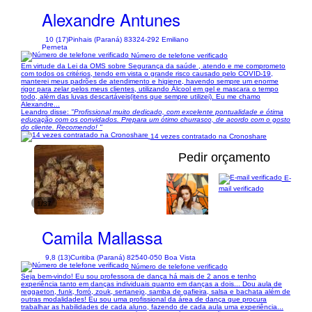
Alexandre Antunes
10 (17)
Pinhais (Paraná) 83324-292 Emiliano
Perneta
Número de telefone verificado
Em virtude da Lei da OMS sobre Segurança da saúde , atendo e me comprometo
com todos os critérios, tendo em vista o grande risco causado pelo COVID-19,
manterei meus padrões de atendimento e higiene, havendo sempre um enorme
rigor para zelar pelos meus clientes, utilizando Álcool em gel e mascara o tempo
todo, além das luvas descartáveis(itens que sempre utilizei). Eu me chamo
Alexandre...
Leandro disse:
"Profissional muito dedicado, com excelente pontualidade e ótima
educação com os convidados. Prepara um ótimo churrasco, de acordo com o gosto
do cliente. Recomendo! "
14 vezes contratado na Cronoshare
Pedir orçamento
E-
mail verificado
1/37
Camila Mallassa
9,8 (13)
Curitiba (Paraná) 82540-050 Boa Vista
Número de telefone verificado
Seja bem-vindo! Eu sou professora de dança há mais de 2 anos e tenho
experiência tanto em danças individuais quanto em danças a dois... Dou aula de
reggaeton, funk, forró, zouk, sertanejo, samba de gafieira, salsa e bachata além de
outras modalidades! Eu sou uma profissional da área de dança que procura
trabalhar as habilidades de cada aluno, fazendo de cada aula uma experiência...