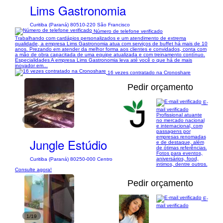
Lims Gastronomia
Curitiba (Paraná) 80510-220 São Francisco
Número de telefone verificado
Trabalhando com cardápios personalizados e um atendimento de extrema
qualidade, a empresa Lims Gastronomia atua com serviços de buffet há mais de 10
anos. Prezando em atender da melhor forma aos clientes e convidados, conta com
a mão de obra capacitada de uma equipe atualizada e com treinamento contínuo.
Especialidades A empresa Lims Gastronomia leva até você o que há de mais
inovador em...
16 vezes contratado na Cronoshare
Pedir orçamento
E-
mail verificado
Profissional atuante
1/8
no mercado nacional
e internacional, com
passagens por
empresas renomadas
Jungle Estúdio
e de destaque, além
de ótimas referências.
Fotos para eventos,
aniversários, food,
Curitiba (Paraná) 80250-000 Centro
intimos, dentre outros.
Consulte agora!
Pedir orçamento
E-
mail verificado
1/19