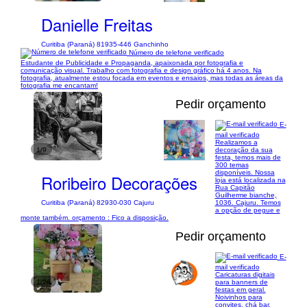
Danielle Freitas
Curitiba (Paraná) 81935-446 Ganchinho
Número de telefone verificado
Estudante de Publicidade e Propaganda, apaixonada por fotografia e
comunicação visual. Trabalho com fotografia e design gráfico há 4 anos. Na
fotografia, atualmente estou focada em eventos e ensaios, mas todas as áreas da
fotografia me encantam!
Pedir orçamento
E-
mail verificado
Realizamos a
1/9
decoração da sua
festa, temos mais de
300 temas
disponíveis. Nossa
Roribeiro Decorações
loja está localizada na
Rua Capitão
Guilherme bianche,
1036. Cajuru. Temos
Curitiba (Paraná) 82930-030 Cajuru
a opção de pegue e
monte também. orçamento : Fico a disposição.
Pedir orçamento
E-
mail verificado
Caricaturas digitais
1/26
para banners de
festas em geral.
Noivinhos para
convites, chá bar,