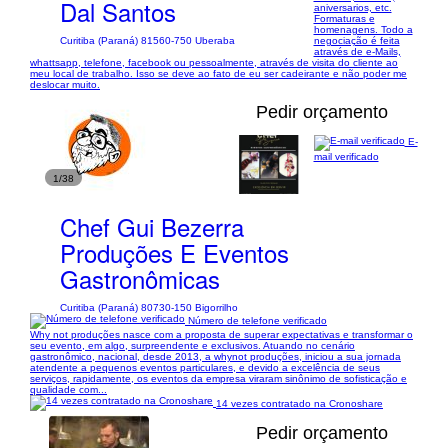
Dal Santos
aniversarios, etc.
Formaturas e
homenagens. Todo a
negociação é feita
Curitiba (Paraná) 81560-750 Uberaba
através de e-Mails,
whattsapp, telefone, facebook ou pessoalmente, através de visita do cliente ao
meu local de trabalho. Isso se deve ao fato de eu ser cadeirante e não poder me
deslocar muito.
Pedir orçamento
E-
mail verificado
1/38
Chef Gui Bezerra
Produções E Eventos
Gastronômicas
Curitiba (Paraná) 80730-150 Bigorrilho
Número de telefone verificado
Why not produções nasce com a proposta de superar expectativas e transformar o
seu evento, em algo, surpreendente e exclusivos. Atuando no cenário
gastronômico, nacional, desde 2013, a whynot produções, iniciou a sua jornada
atendente a pequenos eventos particulares, e devido a excelência de seus
serviços, rapidamente, os eventos da empresa viraram sinônimo de sofisticação e
qualidade com...
14 vezes contratado na Cronoshare
Pedir orçamento