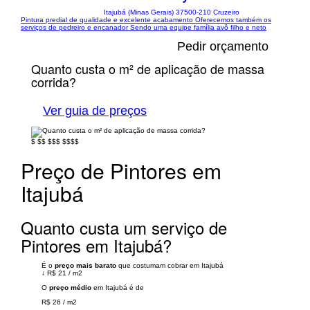
Itajubá (Minas Gerais) 37500-210 Cruzeiro
Pintura predial de qualidade e excelente acabamento Oferecemos também os
serviços de pedreiro e encanador Sendo uma equipe família avô filho e neto
Pedir orçamento
Quanto custa o m² de aplicação de massa
corrida?
Ver guia de preços
$
$$
$$$
$$$$
Preço de Pintores em
Itajubá
Quanto custa um serviço de
Pintores em Itajubá?
É o
preço mais barato
que costumam cobrar em Itajubá
↓
R$ 21
/
m2
O
preço médio
em Itajubá é de
R$ 26
/
m2