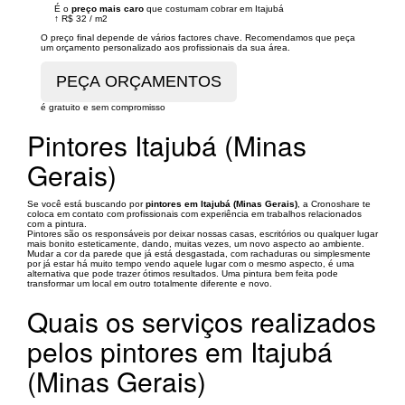
É o
preço mais caro
que costumam cobrar em Itajubá
↑
R$ 32
/
m2
O preço final depende de vários factores chave. Recomendamos que peça
um orçamento personalizado aos profissionais da sua área.
é gratuito e sem compromisso
Pintores Itajubá (Minas
Gerais)
Se você está buscando por
pintores em Itajubá (Minas Gerais)
, a Cronoshare te
coloca em contato com profissionais com experiência em trabalhos relacionados
com a pintura.
Pintores são os responsáveis por deixar nossas casas, escritórios ou qualquer lugar
mais bonito esteticamente, dando, muitas vezes, um novo aspecto ao ambiente.
Mudar a cor da parede que já está desgastada, com rachaduras ou simplesmente
por já estar há muito tempo vendo aquele lugar com o mesmo aspecto, é uma
alternativa que pode trazer ótimos resultados. Uma pintura bem feita pode
transformar um local em outro totalmente diferente e novo.
Quais os serviços realizados
pelos pintores em Itajubá
(Minas Gerais)