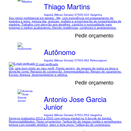
Thiago Martins
Itajubá (Minas Gerais) 37500-310 Varginha
Sou pintor profissional em itajubá - Mg, com experiência em emassamento de
paredes e tetos, pintura lisa, texturas, grafiato e envernização de portas/janelas de
madeira. Trabalho com atenção aos detalhes, capricho e pontualidade para
entregar o melhor acabamento. Atendo residências, comércios e apartamentos.
Pedir orçamento
Autônomo
Itajubá (Minas Gerais) 37503-362 Rebourgeon
E-mail verificado
Olá, seja bem vindo ao meu perfil, Presto serviço, de reparos de todos os tipos a
domicílio como: Reparos de construção. Impermeabilização. Reparo de vazamento.
Exceto: limpeza, desentupimento e elétrica.
Pedir orçamento
Antonio Jose Garcia
Junior
Itajubá (Minas Gerais) 37501-053 Varginha
Serviços realizados 2013 a 2020 com pintura predial no 4 becmb de itajubá.
Responsabilidades: *fazer orçamentos; *aplicação de massa corrida e semelhantes,
pintura com esmalte sintético, latex e tinta epoxi. *utilização de compressor.