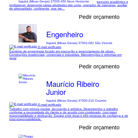
Itajubá (Minas Gerais) 37505-450 Novo Horizonte
percurso académico e
profissional, desenvolvi várias atividades tais como, operador de máquinas, auxiliar
de almoxarifado, conferente, que me...
Pedir orçamento
Engenheiro
Itajubá (Minas Gerais) 37502-082 São Vicente
E-mail verificado
Escritório de engenharia focado em execução e gerenciamento de obras .
Construções residenciais, comerciais e industriais. Manutenções e reformas em
geral
Pedir orçamento
Maurício Ribeiro
Junior
Itajubá (Minas Gerais) 37500-210 Cruzeiro
E-mail verificado
Trabalho com pintura predial, decoração e artística. Desempenho o trabalho
conforme a necessidade do cliente e de acordo com combinado, com maior
responsabilidade e dedicação. Equipe ente duas e três pessoas de confiança e de
total responsabilidade.
Pedir orçamento