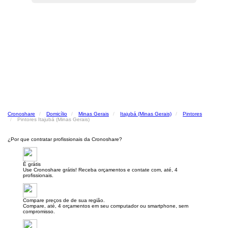
Cronoshare
Domicílio
Minas Gerais
Itajubá (Minas Gerais)
Pintores
Pintores Itajubá (Minas Gerais)
¿Por que contratar profissionais da Cronoshare?
É grátis
Use Cronoshare grátis! Receba orçamentos e contate com, até, 4
profissionais.
Compare preços de de sua região.
Compare, até, 4 orçamentos em seu computador ou smartphone, sem
compromisso.