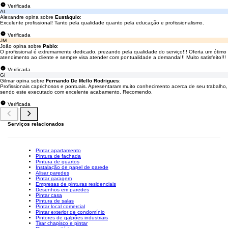
Verificada
AL
Alexandre opina sobre
Eustáquio
:
Excelente profissional! Tanto pela qualidade quanto pela educação e profissionalismo.
Verificada
JM
João opina sobre
Pablo
:
O profissional é extremamente dedicado, prezando pela qualidade do serviço!!! Oferta um ótimo
atendimento ao cliente e sempre visa atender com pontualidade a demanda!!! Muito satisfeito!!!
Verificada
GI
Gilmar opina sobre
Fernando De Mello Rodrigues
:
Profissionais caprichosos e pontuais. Apresentaram muito conhecimento acerca de seu trabalho,
sendo este executado com excelente acabamento. Recomendo.
Verificada
Serviços relacionados
Pintar apartamento
Pintura de fachada
Pintura de quartos
Instalação de papel de parede
Alisar paredes
Pintar garagem
Empresas de pinturas residenciais
Desenhos em paredes
Pintar casa
Pintura de salas
Pintar local comercial
Pintar exterior de condomínio
Pintores de galpões industriais
Tirar chapisco e pintar