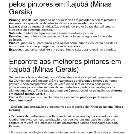
pelos pintores em Itajubá (Minas
Gerais)
Priming
: tipo de tinta aplicada nas superfícies pré-pintadas a serem pintadas.
Aumentar a capacidade de adesão da tinta a ser usada mais tarde.
Lacera
: tinta de resina sintética.Capacidade de proteção rápida, brilhante e
excelente do elemento pintado.
Solvente
: mistura de líquidos que permite dissolver a pintura.
Esmalte
: pintura feita com resinas acrílicas, à base de água ou à base de
polímero.
Pintura
: produto químico fluido para aplicar sobre superfícies, como paredes e
tetos, para dar cor e proteger contra as intempéries.
Estuque
: material consistindo em gesso, lima e cola para revestir as paredes.
Encontre aos melhores pintores em
Itajubá (Minas Gerais)
Se você está buscando pintores, a Cronoshare é o local perfeito para encontrá-lo.
Na Cronoshare você recebe até 4 orçamentos de diferentes pintores de forma
gratuita e sem compromisso algum! Você ainda terá acesso a seus perfis
profissionais para conhecer mais de seu trabalho e poderá ver avaliações de
clientes anteriores. Tudo isso para que você possa escolher os melhores
pintores
em Itajubá (Minas Gerais)
.
Com a Cronoshare, ficou muito mais fácil encontrar
pintores perto de mim
.
Como funciona?
- Explique sua solicitação de orçamento para o serviço de
Pintores Itajubá (Minas
Gerais)
.
- Centenas de profissionais de Pintores localizados em Itajubá e arredores vão
receber um aviso con sua solicitação e os que tiverem interesse entrarão em
contato com você, lhe oferecendo um orçamento e tarifas personalizadas para
Pintores.
- Pode ver as avaliações de outros clientes assim como o perfil de cada profissional