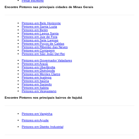
Pintar escritório
Encontre Pintores nas principais cidades de Minas Gerais
Pintores em Belo Horizonte
Pintores em Santa Luzia
Pintores em Betim
Pintores em Lagoa Santa
Pintores em Juiz de Fora
Pintores em Sete Lagoas
Pintores em Poços de Caldas
Pintores em Ribeirão das Neves
Pintores em Contagem
Pintores em São João Del Rei
Pintores em Governador Valadares
Pintores em Araxá
Pintores em Uberlândia
Pintores em Divinópolis
Pintores em Montes Claros
Pintores em Ipatinga
Pintores em Itaúna
Pintores em Sarzedo
Pintores em Itabira
Pintores em Vespasiano
Encontre Pintores nos principais bairros de Itajubá
Pintores em Varginha
Pintores em Açude
Pintores em Distrito Industrial