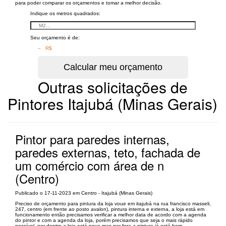
para poder comparar os orçamentos e tomar a melhor decisão.
Indique os metros quadrados:
Seu orçamento é de:
– R$
Outras solicitações de
Pintores Itajubá (Minas Gerais)
Pintor para paredes internas,
paredes externas, teto, fachada de
um comércio com área de n
(Centro)
Publicado o 17-11-2023 em Centro - Itajubá (Minas Gerais)
Preciso de orçamento para pintura da loja voue em itajubá na rua francisco masseli,
247, centro (em frente ao posto avalon), pintura interna e externa, a loja está em
funcionamento então precisamos verificar a melhor data de acordo com a agenda
do pintor e com a agenda da loja, porém precisamos que seja o mais rápido
possível, por dentro a loja está nova mas por fora a pintura já está bem...