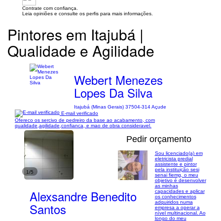
Contrate com confiança.
Leia opiniões e consulte os perfis para mais informações.
Pintores em Itajubá |
Qualidade e Agilidade
Webert Menezes
Lopes Da Silva
Itajubá (Minas Gerais) 37504-314 Açude
E-mail verificado
Ofereco os sercivo de pedreiro da base ao acabamento, com
qualidade,agilidade,confianca, e mao de obra consideravel.
Pedir orçamento
Sou licenciado(a) em
eletricista predial
assistente e pintor
pela instituição sesi
1/5
senai fiemg, o meu
objetivo é desenvolver
as minhas
Alexsandre Benedito
capacidades e aplicar
os conhecimentos
adquiridos numa
Santos
empresa a operar a
nível multinacional. Ao
longo do meu