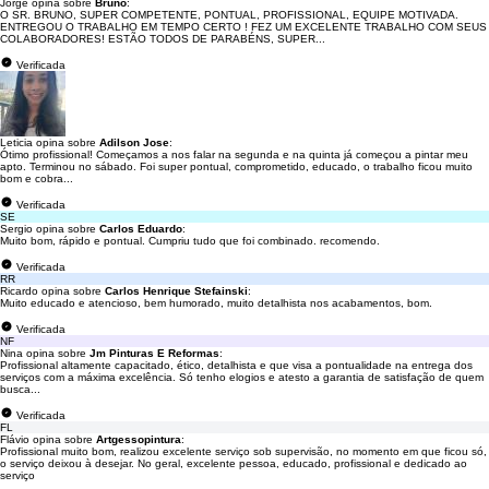
Jorge opina sobre
Bruno
:
O SR. BRUNO, SUPER COMPETENTE, PONTUAL, PROFISSIONAL, EQUIPE MOTIVADA.
ENTREGOU O TRABALHO EM TEMPO CERTO ! FEZ UM EXCELENTE TRABALHO COM SEUS
COLABORADORES! ESTÃO TODOS DE PARABÉNS, SUPER...
Verificada
Leticia opina sobre
Adilson Jose
:
Ótimo profissional! Começamos a nos falar na segunda e na quinta já começou a pintar meu
apto. Terminou no sábado. Foi super pontual, comprometido, educado, o trabalho ficou muito
bom e cobra...
Verificada
SE
Sergio opina sobre
Carlos Eduardo
:
Muito bom, rápido e pontual. Cumpriu tudo que foi combinado. recomendo.
Verificada
RR
Ricardo opina sobre
Carlos Henrique Stefainski
:
Muito educado e atencioso, bem humorado, muito detalhista nos acabamentos, bom.
Verificada
NF
Nina opina sobre
Jm Pinturas E Reformas
:
Profissional altamente capacitado, ético, detalhista e que visa a pontualidade na entrega dos
serviços com a máxima excelência. Só tenho elogios e atesto a garantia de satisfação de quem
busca...
Verificada
FL
Flávio opina sobre
Artgessopintura
:
Profissional muito bom, realizou excelente serviço sob supervisão, no momento em que ficou só,
o serviço deixou à desejar. No geral, excelente pessoa, educado, profissional e dedicado ao
serviço