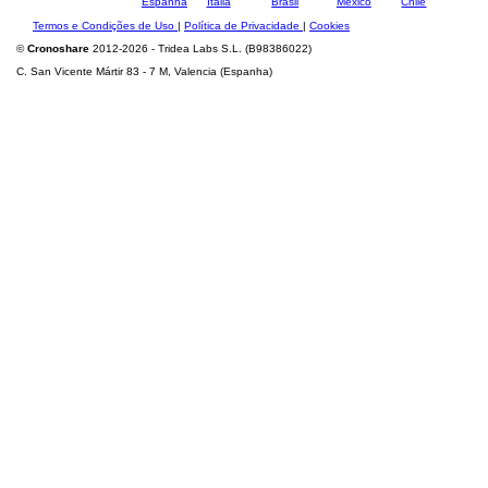
Termos e Condições de Uso
|
Política de Privacidade
|
Cookies
©
Cronoshare
2012-2026 - Tridea Labs S.L. (B98386022)
C. San Vicente Mártir 83 - 7 M, Valencia (Espanha)