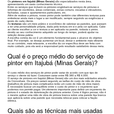
Os
pintores em Itajubá (Minas Gerais)
são especializados nesta área,
apresentando um vasto conhecimento técnico.
Entre os serviços que incluem os pintores englobam-se serviços de pinturas e
reformas de escritórios, áreas comerciais, zonas comuns, escadas e elevadores,
fachadas, casas e apartamentos particulares, etc.
Além de realizar a pintura, nosso pintor pode também criar diferentes texturas para
embelezar ainda mais o lugar a ser modificado, sempre seguindo as exigências e
gosto de cada cliente.
As
texturas
são um meio prático e econômico de valorizar as paredes, que passam
a ter uma personalidade própria, dada pela textura em si e pela cor aplicada. Cabe
ao cliente escolher a cor e textura a ser aplicada na parede, todavia o pintor,
devido ao seu conhecimento adquirido ao longo do tempo, poderá ajudar na
seleção dessa paleta.
A escolha correta da cor é um elemento fundamental para o alcance do objetivo
final. Por exemplo, se deseja aumentar um local, deixar o ambiente mais vibrante
ou ao contrário, mais relaxante, a escolha da cor específica deve ser feita com
muito cuidado, pois ela será a responsável pelo resultado satisfatório dessa meta.
Qual é o preço médio do serviço de
pintor em Itajubá (Minas Gerais)?
O custo médio dos serviços de pintor pode variar de acordo com que tipo de
serviço o cliente irá fazer. Costumam variar entre R$ 380 a R$ 4.000.
O serviço de pintores em Itajubá (Minas Gerais) são um dos mais solicitados através
da Cronoshare. Os preços variam segundo as tarifas do custo de mão de obra
(trabalhos de pintura mais complicados terão um custo de mão de obra maior).
É necessário buscar um equilíbrio entre o custo do pintor e o orçamento que
podemos nos permitir pagar. Um elemento importante para definir um orçamento de
pintura é o estado de deterioração da pintura anterior. Como é lógico pensar, não é
o mesmo aplicar uma mão de obra de pintura branca sobre uma parede lisa branca
que aplicá-la sobre uma parede que necessita rebocar para colocar a fiação
elétrica.
Quais são as técnicas mais usadas