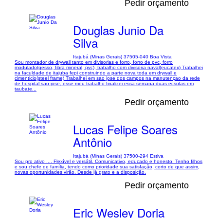
Pedir orçamento
Douglas Junio Da
Silva
Itajubá (Minas Gerais) 37505-040 Boa Vista
Sou montador de drywall tanto em divisorias e forro, forro de pvc, forro
modulado(gesso, fibra mineral, pvc), trabalho com divisoria naval(eucatex) Trabalhei
na faculdade de itajuba fepi construindo a parte nova toda em drywall e
cimenticio(steel frame) Trabalhei em sao jose dos campos na manutençao da rede
de hospital sao jose, esse meu trabalho finalizei essa semana duas ecsolas em
taubate...
Pedir orçamento
Lucas Felipe Soares
Antônio
Itajubá (Minas Gerais) 37500-294 Estiva
Sou pro ativo .... Flexível e versátil. Comunicativo, educado e honesto. Tenho filhos
e sou chefe de família, tendo como prioridade sua satisfação, certo de que assim,
novas oportunidades virão. Desde já grato e a disposição.
Pedir orçamento
Eric Wesley Doria