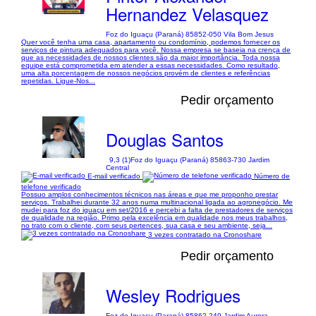
Hernandez Velasquez
Foz do Iguaçu (Paraná) 85852-050 Vila Bom Jesus
Quer você tenha uma casa, apartamento ou condomínio, podemos fornecer os
serviços de pintura adequados para você. Nossa empresa se baseia na crença de
que as necessidades de nossos clientes são da maior importância. Toda nossa
equipe está comprometida em atender a essas necessidades. Como resultado,
uma alta porcentagem de nossos negócios provém de clientes e referências
repetidas. Ligue-Nos...
Pedir orçamento
Douglas Santos
9,3 (1)
Foz do Iguaçu (Paraná) 85863-730 Jardim
Central
E-mail verificado
Número de
telefone verificado
Possuo amplos conhecimentos técnicos nas áreas e que me proponho prestar
serviços. Trabalhei durante 32 anos numa multinacional ligada ao agronegócio. Me
mudei para foz do iguaçu em set/2016 e percebi a falta de prestadores de serviços
de qualidade na região. Primo pela excelência em qualidade nos meus trabalhos,
no trato com o cliente, com seus pertences, sua casa e seu ambiente, seja...
3 vezes contratado na Cronoshare
Pedir orçamento
Wesley Rodrigues
Foz do Iguaçu (Paraná) 85862-249 Jardim Aurora