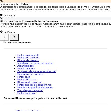
JM
João opina sobre
Pablo
:
O profissional é extremamente dedicado, prezando pela qualidade do serviço!!! Oferta um ótimo
atendimento ao cliente e sempre visa atender com pontualidade a demanda!!! Muito satisfeito!!!
Verificada
GI
Gilmar opina sobre
Fernando De Mello Rodrigues
:
Profissionais caprichosos e pontuais. Apresentaram muito conhecimento acerca de seu trabalho,
sendo este executado com excelente acabamento. Recomendo.
Verificada
Serviços relacionados
Pintar apartamento
Pintura de fachada
Pintura de quartos
Instalação de papel de parede
Alisar paredes
Pintar garagem
Empresas de pinturas residenciais
Desenhos em paredes
Pintar casa
Pintura de salas
Pintar local comercial
Pintar exterior de condomínio
Pintores de galpões industriais
Tirar chapisco e pintar
Pintar escritório
Encontre Pintores nas principais cidades de Paraná