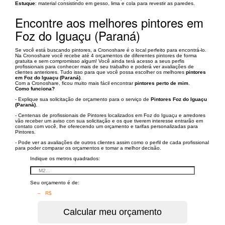
Estuque
: material consistindo em gesso, lima e cola para revestir as paredes.
Encontre aos melhores pintores em
Foz do Iguaçu (Paraná)
Se você está buscando pintores, a Cronoshare é o local perfeito para encontrá-lo.
Na Cronoshare você recebe até 4 orçamentos de diferentes pintores de forma
gratuita e sem compromisso algum! Você ainda terá acesso a seus perfis
profissionais para conhecer mais de seu trabalho e poderá ver avaliações de
clientes anteriores. Tudo isso para que você possa escolher os melhores
pintores
em Foz do Iguaçu (Paraná)
.
Com a Cronoshare, ficou muito mais fácil encontrar
pintores perto de mim
.
Como funciona?
- Explique sua solicitação de orçamento para o serviço de
Pintores Foz do Iguaçu
(Paraná)
.
- Centenas de profissionais de Pintores localizados em Foz do Iguaçu e arredores
vão receber um aviso con sua solicitação e os que tiverem interesse entrarão em
contato com você, lhe oferecendo um orçamento e tarifas personalizadas para
Pintores.
- Pode ver as avaliações de outros clientes assim como o perfil de cada profissional
para poder comparar os orçamentos e tomar a melhor decisão.
Indique os metros quadrados:
Seu orçamento é de:
– R$