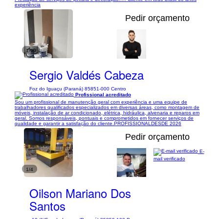
experiência
Pedir orçamento
1/99
Sergio Valdés Cabeza
Foz do Iguaçu (Paraná) 85851-000 Centro
Profissional acreditado
Sou um profissional de manutenção geral com experiência e uma equipe de
trabalhadores qualificados especializados em diversas áreas, como montagem de
móveis, instalação de ar condicionado, elétrica, hidráulica, alvenaria e reparos em
geral. Somos responsáveis, pontuais e comprometidos em fornecer serviços de
qualidade e garantir a satisfação do cliente.PROFISSIONALDESDE 2026
Pedir orçamento
E-
mail verificado
1/4
Oilson Mariano Dos
Santos