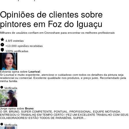
Opiniões de clientes sobre
pintores em Foz do Iguaçu
Milhares de usuários confiam em Cronoshare para encontrar os melhores profissionais
4.8/5 estrelas
+13.000 opiniões recebidas
100% verificadas
Edvania opina sobre
Lourival
:
Sr Lourival e muito experiente, atencioso e cuidadoso com todos os detalhes da pintura seja
residencial ou comercial. Excelente qualidade nos produtos, e preço justo. Recomendado pela
minha familia
Verificada
Jorge opina sobre
Bruno
:
O SR. BRUNO, SUPER COMPETENTE, PONTUAL, PROFISSIONAL, EQUIPE MOTIVADA.
ENTREGOU O TRABALHO EM TEMPO CERTO ! FEZ UM EXCELENTE TRABALHO COM SEUS
COLABORADORES! ESTÃO TODOS DE PARABÉNS, SUPER...
Verificada