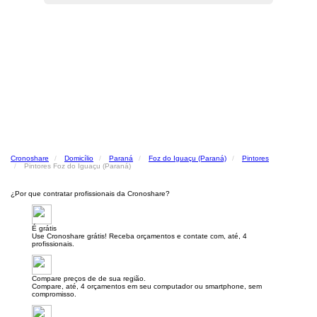
Cronoshare
Domicílio
Paraná
Foz do Iguaçu (Paraná)
Pintores
Pintores Foz do Iguaçu (Paraná)
¿Por que contratar profissionais da Cronoshare?
É grátis
Use Cronoshare grátis! Receba orçamentos e contate com, até, 4
profissionais.
Compare preços de de sua região.
Compare, até, 4 orçamentos em seu computador ou smartphone, sem
compromisso.