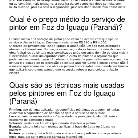
final. Por exemplo, se deseja aumentar um local, deixar o ambiente mais vibrante
ou ao contrário, mais relaxante, a escolha da cor específica deve ser feita com
muito cuidado, pois ela será a responsável pelo resultado satisfatório dessa meta.
Qual é o preço médio do serviço de
pintor em Foz do Iguaçu (Paraná)?
O custo médio dos serviços de pintor pode variar de acordo com que tipo de
serviço o cliente irá fazer. Costumam variar entre R$ 380 a R$ 4.000.
O serviço de pintores em Foz do Iguaçu (Paraná) são um dos mais solicitados
através da Cronoshare. Os preços variam segundo as tarifas do custo de mão de
obra (trabalhos de pintura mais complicados terão um custo de mão de obra maior).
É necessário buscar um equilíbrio entre o custo do pintor e o orçamento que
podemos nos permitir pagar. Um elemento importante para definir um orçamento de
pintura é o estado de deterioração da pintura anterior. Como é lógico pensar, não é
o mesmo aplicar uma mão de obra de pintura branca sobre uma parede lisa branca
que aplicá-la sobre uma parede que necessita rebocar para colocar a fiação
elétrica.
Quais são as técnicas mais usadas
pelos pintores em Foz do Iguaçu
(Paraná)
Priming
: tipo de tinta aplicada nas superfícies pré-pintadas a serem pintadas.
Aumentar a capacidade de adesão da tinta a ser usada mais tarde.
Lacera
: tinta de resina sintética.Capacidade de proteção rápida, brilhante e
excelente do elemento pintado.
Solvente
: mistura de líquidos que permite dissolver a pintura.
Esmalte
: pintura feita com resinas acrílicas, à base de água ou à base de
polímero.
Pintura
: produto químico fluido para aplicar sobre superfícies, como paredes e
tetos, para dar cor e proteger contra as intempéries.