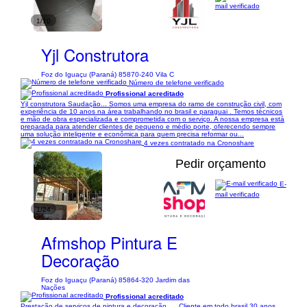
mail verificado
1/10
Yjl Construtora
Foz do Iguaçu (Paraná) 85870-240 Vila C
Número de telefone verificado
Profissional acreditado
Yjl construtora Saudação... Somos uma empresa do ramo de construção civil, com
experiência de 10 anos na área trabalhando no brasil e paraguai . Temos técnicos
e mão de obra especializada e comprometida com o serviço. A nossa empresa está
preparada para atender clientes de pequeno e médio porte, oferecendo sempre
uma solução inteligente e econômica para quem precisa reformar ou...
4 vezes contratado na Cronoshare
Pedir orçamento
E-
mail verificado
1/24
Afmshop Pintura E
Decoração
Foz do Iguaçu (Paraná) 85864-320 Jardim das
Nações
Profissional acreditado
Prestação de serviços de pintura e decoração..... Cliente em todo brasil 30 anos