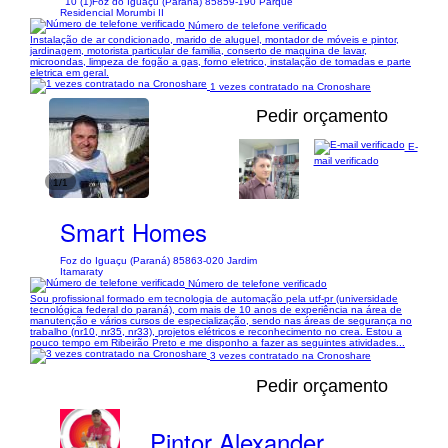
10 (1)
Foz do Iguaçu (Paraná) 85859-190 Parque
Residencial Morumbi II
Número de telefone verificado
Instalação de ar condicionado, marido de aluguel, montador de móveis e pintor,
jardinagem, motorista particular de familia, conserto de maquina de lavar,
microondas, limpeza de fogão a gas, forno eletrico, instalação de tomadas e parte
eletrica em geral.
1 vezes contratado na Cronoshare
Pedir orçamento
E-
mail verificado
1/1
Smart Homes
Foz do Iguaçu (Paraná) 85863-020 Jardim
Itamaraty
Número de telefone verificado
Sou profissional formado em tecnologia de automação pela utf-pr (universidade
tecnológica federal do paraná), com mais de 10 anos de experiência na área de
manutenção e vários cursos de especialização, sendo nas áreas de segurança no
trabalho (nr10, nr35, nr33), projetos elétricos e reconhecimento no crea. Estou a
pouco tempo em Ribeirão Preto e me disponho a fazer as seguintes atividades...
3 vezes contratado na Cronoshare
Pedir orçamento
Pintor Alexander