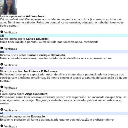
Leticia opina sobre
Adilson Jose
:
Ótimo profissional! Começamos a nos falar na segunda e na quinta já começou a pintar meu
apto. Terminou no sábado. Foi super pontual, comprometido, educado, o trabalho ficou muito
bom e cobra...
Verificada
SE
Sergio opina sobre
Carlos Eduardo
:
Muito bom, rápido e pontual. Cumpriu tudo que foi combinado. recomendo.
Verificada
RR
Ricardo opina sobre
Carlos Henrique Stefainski
:
Muito educado e atencioso, bem humorado, muito detalhista nos acabamentos, bom.
Verificada
NF
Nina opina sobre
Jm Pinturas E Reformas
:
Profissional altamente capacitado, ético, detalhista e que visa a pontualidade na entrega dos
serviços com a máxima excelência. Só tenho elogios e atesto a garantia de satisfação de quem
busca...
Verificada
FL
Flávio opina sobre
Artgessopintura
:
Profissional muito bom, realizou excelente serviço sob supervisão, no momento em que ficou só,
o serviço deixou à desejar. No geral, excelente pessoa, educado, profissional e dedicado ao
serviço
Verificada
AL
Alexandre opina sobre
Eustáquio
:
Excelente profissional! Tanto pela qualidade quanto pela educação e profissionalismo.
Verificada