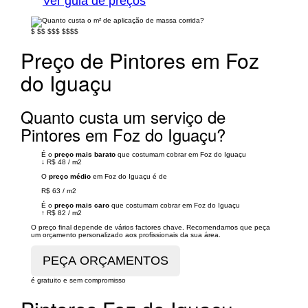
Ver guia de preços
$
$$
$$$
$$$$
Preço de Pintores em Foz
do Iguaçu
Quanto custa um serviço de
Pintores em Foz do Iguaçu?
É o
preço mais barato
que costumam cobrar em Foz do Iguaçu
↓
R$ 48
/
m2
O
preço médio
em Foz do Iguaçu é de
R$ 63
/
m2
É o
preço mais caro
que costumam cobrar em Foz do Iguaçu
↑
R$ 82
/
m2
O preço final depende de vários factores chave. Recomendamos que peça
um orçamento personalizado aos profissionais da sua área.
é gratuito e sem compromisso