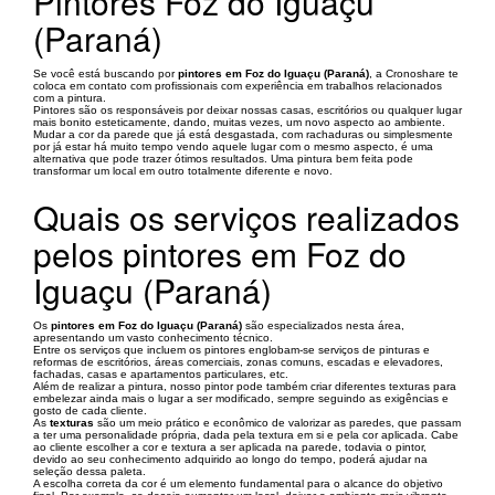
Pintores Foz do Iguaçu
(Paraná)
Se você está buscando por
pintores em Foz do Iguaçu (Paraná)
, a Cronoshare te
coloca em contato com profissionais com experiência em trabalhos relacionados
com a pintura.
Pintores são os responsáveis por deixar nossas casas, escritórios ou qualquer lugar
mais bonito esteticamente, dando, muitas vezes, um novo aspecto ao ambiente.
Mudar a cor da parede que já está desgastada, com rachaduras ou simplesmente
por já estar há muito tempo vendo aquele lugar com o mesmo aspecto, é uma
alternativa que pode trazer ótimos resultados. Uma pintura bem feita pode
transformar um local em outro totalmente diferente e novo.
Quais os serviços realizados
pelos pintores em Foz do
Iguaçu (Paraná)
Os
pintores em Foz do Iguaçu (Paraná)
são especializados nesta área,
apresentando um vasto conhecimento técnico.
Entre os serviços que incluem os pintores englobam-se serviços de pinturas e
reformas de escritórios, áreas comerciais, zonas comuns, escadas e elevadores,
fachadas, casas e apartamentos particulares, etc.
Além de realizar a pintura, nosso pintor pode também criar diferentes texturas para
embelezar ainda mais o lugar a ser modificado, sempre seguindo as exigências e
gosto de cada cliente.
As
texturas
são um meio prático e econômico de valorizar as paredes, que passam
a ter uma personalidade própria, dada pela textura em si e pela cor aplicada. Cabe
ao cliente escolher a cor e textura a ser aplicada na parede, todavia o pintor,
devido ao seu conhecimento adquirido ao longo do tempo, poderá ajudar na
seleção dessa paleta.
A escolha correta da cor é um elemento fundamental para o alcance do objetivo