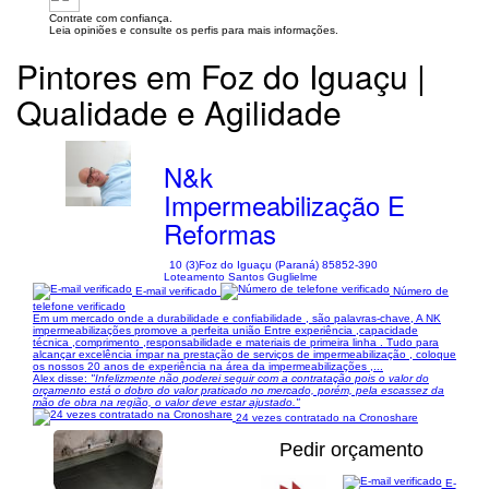
Contrate com confiança.
Leia opiniões e consulte os perfis para mais informações.
Pintores em Foz do Iguaçu |
Qualidade e Agilidade
N&k
Impermeabilização E
Reformas
10 (3)
Foz do Iguaçu (Paraná) 85852-390
Loteamento Santos Guglielme
E-mail verificado
Número de
telefone verificado
Em um mercado onde a durabilidade e confiabilidade , são palavras-chave, A NK
impermeabilizações promove a perfeita união Entre experiência ,capacidade
técnica ,comprimento ,responsabilidade e materiais de primeira linha . Tudo para
alcançar excelência ímpar na prestação de serviços de impermeabilização , coloque
os nossos 20 anos de experiência na área da impermeabilizações ,...
Alex disse:
"Infelizmente não poderei seguir com a contratação pois o valor do
orçamento está o dobro do valor praticado no mercado, porém, pela escassez da
mão de obra na região, o valor deve estar ajustado."
24 vezes contratado na Cronoshare
Pedir orçamento
E-