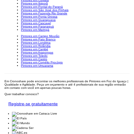
Pintores em Curitiba
Pintores em Ibiporã
Pintores em Pontal do Paraná
Pintores em São José dos Pinhais
Pintores em Fazenda Rio Grande
Pintores em Ponta Grossa
Pintores em Guarapuava
Pintores em Cascavel
Pintores em Paranaguá
Pintores em Maringá
Pintores em Campo Mourão
Pintores em Pato Branco
Pintores em Londrina
Pintores em Rolândia
Pintores em Cambé
Pintores em Arapongas
Pintores em Toledo
Pintores em Castro
Pintores em Cornélio Procópio
Pintores em Umuarama
Em Cronoshare pode encontrar os melhores profissionais de Pintores em Foz do Iguaçu |
Qualidade e Agilidade. Peça um orçamento e até 4 profissionais de sua região entrarão
em contato com você em apenas poucas horas.
Quer trabalhar conosco?
Registre-se gratuitamente