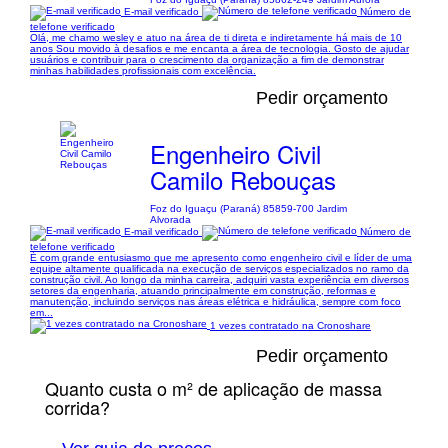
E-mail verificado
Número de
telefone verificado
Olá, me chamo wesley e atuo na área de ti direta e indiretamente há mais de 10
anos Sou movido à desafios e me encanta a área de tecnologia. Gosto de ajudar
usuários e contribuir para o crescimento da organização a fim de demonstrar
minhas habilidades profissionais com excelência.
Pedir orçamento
Engenheiro Civil
Camilo Rebouças
Foz do Iguaçu (Paraná) 85859-700 Jardim
Alvorada
E-mail verificado
Número de
telefone verificado
É com grande entusiasmo que me apresento como engenheiro civil e líder de uma
equipe altamente qualificada na execução de serviços especializados no ramo da
construção civil. Ao longo da minha carreira, adquiri vasta experiência em diversos
setores da engenharia, atuando principalmente em construção, reformas e
manutenção, incluindo serviços nas áreas elétrica e hidráulica, sempre com foco
em...
1 vezes contratado na Cronoshare
Pedir orçamento
Quanto custa o m² de aplicação de massa
corrida?