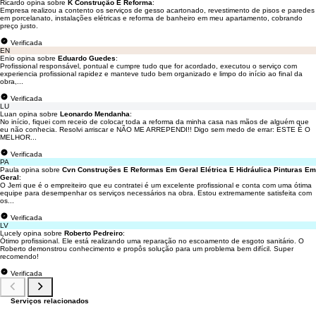
Ricardo opina sobre
K Construção E Reforma
:
Empresa realizou a contento os serviços de gesso acartonado, revestimento de pisos e paredes
em porcelanato, instalações elétricas e reforma de banheiro em meu apartamento, cobrando
preço justo.
Verificada
EN
Enio opina sobre
Eduardo Guedes
:
Profissional responsável, pontual e cumpre tudo que for acordado, executou o serviço com
experiencia profissional rapidez e manteve tudo bem organizado e limpo do início ao final da
obra,...
Verificada
LU
Luan opina sobre
Leonardo Mendanha
:
No início, fiquei com receio de colocar toda a reforma da minha casa nas mãos de alguém que
eu não conhecia. Resolvi arriscar e NÃO ME ARREPENDI!! Digo sem medo de errar: ESTE É O
MELHOR...
Verificada
PA
Paula opina sobre
Cvn Construções E Reformas Em Geral Elétrica E Hidráulica Pinturas Em
Geral
:
O Jerri que é o empreiteiro que eu contratei é um excelente profissional e conta com uma ótima
equipe para desempenhar os serviços necessários na obra. Estou extremamente satisfeita com
os...
Verificada
LV
Lucely opina sobre
Roberto Pedreiro
:
Ótimo profissional. Ele está realizando uma reparação no escoamento de esgoto sanitário. O
Roberto demonstrou conhecimento e propôs solução para um problema bem difícil. Super
recomendo!
Verificada
Serviços relacionados