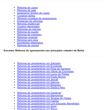
Reforma de casas
Reforma de sala
Isolamento térmico de casas
Construir rampa
Reforma completa de apartamento
Empresas de reformas
Reforma residencial
Quartos planejados
Reformas de imóveis
Reforma de quarto
Reforma de interiores
Reformar varanda
Reforma sem obra
Dormitórios planejados
Reforma de quintal
Encontre Reforma de apartamento nas principais cidades de Bahia
Reforma de apartamento em Salvador
Reforma de apartamento em Eunápolis
Reforma de apartamento em Feira de Santana
Reforma de apartamento em Vitória da Conquista
Reforma de apartamento em Lauro de Freitas
Reforma de apartamento em Paulo Afonso
Reforma de apartamento em Jequié
Reforma de apartamento em Itabuna
Reforma de apartamento em Barreiras
Reforma de apartamento em Simões Filho
Reforma de apartamento em Camaçari
Reforma de apartamento em Alagoinhas
Reforma de apartamento em Teixeira de Freitas
Reforma de apartamento em Cabôto
Reforma de apartamento em Luís Eduardo Magalhães
Reforma de apartamento em Sergi
Reforma de apartamento em Ilhéus