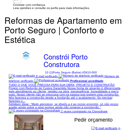
Contrate com confiança.
Leia opiniões e consulte os perfis para mais informações.
Reformas de Apartamento em
Porto Seguro | Conforto e
Estética
Constrói Porto
Construtora
10 (1)
Porto Seguro (Bahia) 45810-000
E-mail verificado
Número de
telefone verificado
Profissional acreditado
TUDO O QUE VOCÊ PRECISA PARA SUA OBRA, PROJETO E CONSTRUÇÃO
Projeto com Redução de Custos Garantida Nossa forma de atuação é diferenciada
pelo atendimento ao cliente, rapidez na obra, transparência, honestidade e preço
justo. Nosso cliente não se preocupa com os passos que exigem uma construção.
Nós fazemos a construção desde a fundação até o acabamento. Se precisar,
fazemos o...
Admilson disse:
"Muito atencioso, se dispôs a ir ao nosso encontro, só não posso
avaliar ainda sobre a obra porque ainda não comecei a construção."
2 vezes contratado na Cronoshare
Pedir orçamento
E-