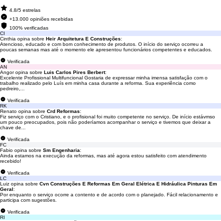
4.8/5 estrelas
+13.000 opiniões recebidas
100% verificadas
CI
Cinthia opina sobre
Heir Arquitetura E Construções
:
Atencioso, educado e com bom conhecimento de produtos. O início do serviço ocorreu a
poucas semanas mas até o momento ele apresentou funcionários competentes e educados.
Verificada
AN
Angor opina sobre
Luis Carlos Pires Berbert
:
Excelente Profissional Multifuncional Gostaria de expressar minha imensa satisfação com o
trabalho realizado pelo Luís em minha casa durante a reforma. Sua experiência como
pedreiro,...
Verificada
RK
Renato opina sobre
Crd Reformas
:
Fiz serviço com o Cristiano, e o profisional foi muito competente no serviço. De início estávmso
um pouco preocupados, pois não poderíamos acompanhar o serviço e tivemos que deixar a
chave de...
Verificada
FC
Fabio opina sobre
Sm Engenharia
:
Ainda estamos na execução da reformas, mas até agora estou satisfeito com atendimento
recebido!
Verificada
LC
Luiz opina sobre
Cvn Construções E Reformas Em Geral Elétrica E Hidráulica Pinturas Em
Geral
:
Por enquanto o serviço ocorre a contento e de acordo com o planejado. Fácil relacionamento e
participa com sugestões.
Verificada
RI