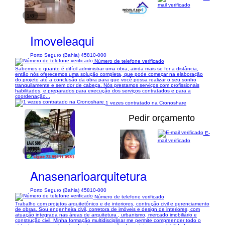
mail verificado
1/8
Imoveleaqui
Porto Seguro (Bahia) 45810-000
Número de telefone verificado
Sabemos o quanto é difícil administrar uma obra, ainda mais se for a distância,
então nós oferecemos uma solução completa, que pode começar na elaboração
do projeto até a conclusão da obra para que você possa realizar o seu sonho
tranquilamente e sem dor de cabeça. Nós prestamos serviços com profissionais
habilitados, e preparados para execução dos serviços contratados e para a
coordenação...
1 vezes contratado na Cronoshare
Pedir orçamento
E-
mail verificado
1/23
Anasenarioarquitetura
Porto Seguro (Bahia) 45810-000
Número de telefone verificado
Trabalho com projetos arquitetônico e de interiores, contrução civil e gerenciamento
de obras. Sou engenheira civil, corretora de imóveis e design de interiores, com
atuação integrada nas áreas de arquitetura , urbanismo, mercado imobiliário e
construção civil. Minha formação multidisciplinar me permite compreender todo o