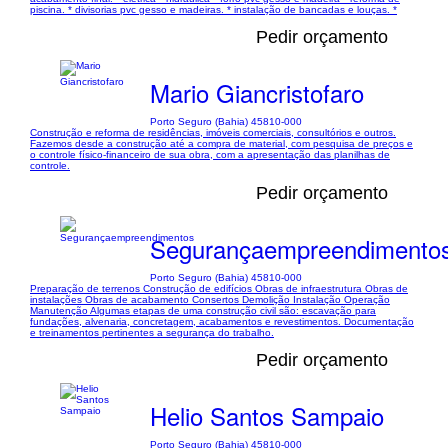
piscina. * divisorias pvc gesso e madeiras. * instalação de bancadas e louças. *
Pedir orçamento
Mario Giancristofaro
Porto Seguro (Bahia) 45810-000
Construção e reforma de residências, imóveis comerciais, consultórios e outros.
Fazemos desde a construção até a compra de material, com pesquisa de preços e
o controle físico-financeiro de sua obra, com a apresentação das planilhas de
controle.
Pedir orçamento
Segurançaempreendimento
Porto Seguro (Bahia) 45810-000
Preparação de terrenos Construção de edifícios Obras de infraestrutura Obras de
instalações Obras de acabamento Consertos Demolição Instalação Operação
Manutenção Algumas etapas de uma construção civil são: escavação para
fundações, alvenaria, concretagem, acabamentos e revestimentos. Documentação
e treinamentos pertinentes a segurança do trabalho.
Pedir orçamento
Helio Santos Sampaio
Porto Seguro (Bahia) 45810-000