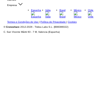
Empresa
Espanha
Itália
Brasil
México
Chile
Termos e Condições de Uso
|
Política de Privacidade
|
Cookies
©
Cronoshare
2012-2026 - Tridea Labs S.L. (B98386022)
C. San Vicente Mártir 83 - 7 M, Valencia (Espanha)