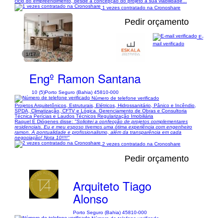
ciclo do empreendimento, desde a concepção do projeto a sua viabilidade...
1 vezes contratado na Cronoshare
Pedir orçamento
E-
mail verificado
1/17
Engº Ramon Santana
10 (5)
Porto Seguro (Bahia) 45810-000
Número de telefone verificado
Projetos Arquitetônicos, Estruturais, Elétricos, Hidrossanitário, Pânico e Incêndio,
SPDA, Climatização, CFTV e Lógica. Gerenciamento de Obras e Consultoria
Técnica Perícias e Laudos Técnicos Regularização Imobiliária
Raquel E Diógenes disse:
"Solicitei a confecção de projetos complementares
residenciais. Eu e meu esposo tivemos uma ótima experiência com engenheiro
ramon. A pontualidade e profissionalismo, além da transparência em cada
negociação! Nota 10!!!!"
2 vezes contratado na Cronoshare
Pedir orçamento
Arquiteto Tiago
Alonso
Porto Seguro (Bahia) 45810-000