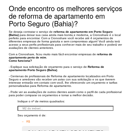
Onde encontro os melhores serviços
de reforma de apartamento em
Porto Seguro (Bahia)?
Se deseja contratar o serviço de
reforma de apartamento em Porto Seguro
(Bahia)
para deixar sua casa ainda mais bonita e moderna, a Cronoshare é o local
perfeito para encontrar. Com a Cronoshare você recebe até 4 orçamentos de
diferentes empresas de forma gratuita e sem compromisso algum! Você ainda terá
acesso a seus perfis profissionais para conhecer mais de seu trabalho e poderá ver
avaliações de clientes anteriores.
Com a Cronoshare, ficou muito mais fácil encontrar empresas de
reforma de
apartamento perto de mim
.
Como funciona?
- Explique sua solicitação de orçamento para o serviço de
Reforma de
apartamento Porto Seguro (Bahia)
.
- Centenas de profissionais de Reforma de apartamento localizados em Porto
Seguro e arredores vão receber um aviso con sua solicitação e os que tiverem
interesse entrarão em contato com você, lhe oferecendo um orçamento e tarifas
personalizadas para Reforma de apartamento.
- Pode ver as avaliações de outros clientes assim como o perfil de cada profissional
para poder comparar os orçamentos e tomar a melhor decisão.
Indique o nº de metros quadrados:
Seu orçamento é de:
– R$