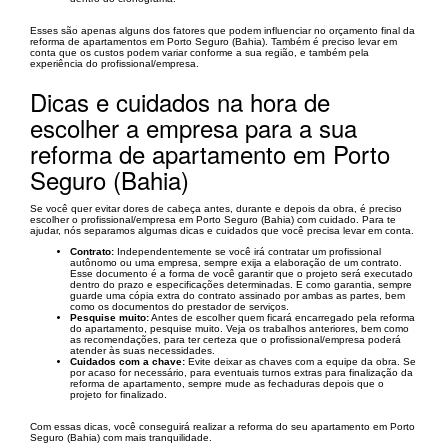
Esses são apenas alguns dos fatores que podem influenciar no orçamento final da
reforma de apartamentos em Porto Seguro (Bahia). Também é preciso levar em
conta que os custos podem variar conforme a sua região, e também pela
experiência do profissional/empresa.
Dicas e cuidados na hora de
escolher a empresa para a sua
reforma de apartamento em Porto
Seguro (Bahia)
Se você quer evitar dores de cabeça antes, durante e depois da obra, é preciso
escolher o profissional/empresa em Porto Seguro (Bahia) com cuidado. Para te
ajudar, nós separamos algumas dicas e cuidados que você precisa levar em conta.
Contrato:
Independentemente se você irá contratar um profissional
autônomo ou uma empresa, sempre exija a elaboração de um contrato.
Esse documento é a forma de você garantir que o projeto será executado
dentro do prazo e especificações determinadas. E como garantia, sempre
guarde uma cópia extra do contrato assinado por ambas as partes, bem
como os documentos do prestador de serviços.
Pesquise muito:
Antes de escolher quem ficará encarregado pela reforma
do apartamento, pesquise muito. Veja os trabalhos anteriores, bem como
as recomendações, para ter certeza que o profissional/empresa poderá
atender às suas necessidades.
Cuidados com a chave:
Evite deixar as chaves com a equipe da obra. Se
por acaso for necessário, para eventuais turnos extras para finalização da
reforma de apartamento, sempre mude as fechaduras depois que o
projeto for finalizado.
Com essas dicas, você conseguirá realizar a reforma do seu apartamento em Porto
Seguro (Bahia) com mais tranquilidade.