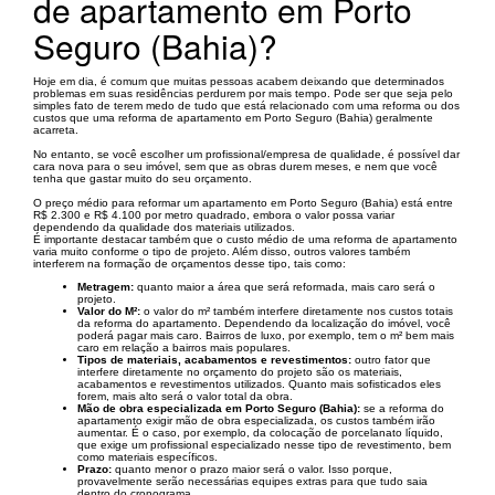
de apartamento em Porto
Seguro (Bahia)?
Hoje em dia, é comum que muitas pessoas acabem deixando que determinados
problemas em suas residências perdurem por mais tempo. Pode ser que seja pelo
simples fato de terem medo de tudo que está relacionado com uma reforma ou dos
custos que uma reforma de apartamento em Porto Seguro (Bahia) geralmente
acarreta.
No entanto, se você escolher um profissional/empresa de qualidade, é possível dar
cara nova para o seu imóvel, sem que as obras durem meses, e nem que você
tenha que gastar muito do seu orçamento.
O preço médio para reformar um apartamento em Porto Seguro (Bahia) está entre
R$ 2.300 e R$ 4.100 por metro quadrado, embora o valor possa variar
dependendo da qualidade dos materiais utilizados.
É importante destacar também que o custo médio de uma reforma de apartamento
varia muito conforme o tipo de projeto. Além disso, outros valores também
interferem na formação de orçamentos desse tipo, tais como:
Metragem:
quanto maior a área que será reformada, mais caro será o
projeto.
Valor do M²:
o valor do m² também interfere diretamente nos custos totais
da reforma do apartamento. Dependendo da localização do imóvel, você
poderá pagar mais caro. Bairros de luxo, por exemplo, tem o m² bem mais
caro em relação a bairros mais populares.
Tipos de materiais, acabamentos e revestimentos:
outro fator que
interfere diretamente no orçamento do projeto são os materiais,
acabamentos e revestimentos utilizados. Quanto mais sofisticados eles
forem, mais alto será o valor total da obra.
Mão de obra especializada em Porto Seguro (Bahia):
se a reforma do
apartamento exigir mão de obra especializada, os custos também irão
aumentar. É o caso, por exemplo, da colocação de porcelanato líquido,
que exige um profissional especializado nesse tipo de revestimento, bem
como materiais específicos.
Prazo:
quanto menor o prazo maior será o valor. Isso porque,
provavelmente serão necessárias equipes extras para que tudo saia
dentro do cronograma.