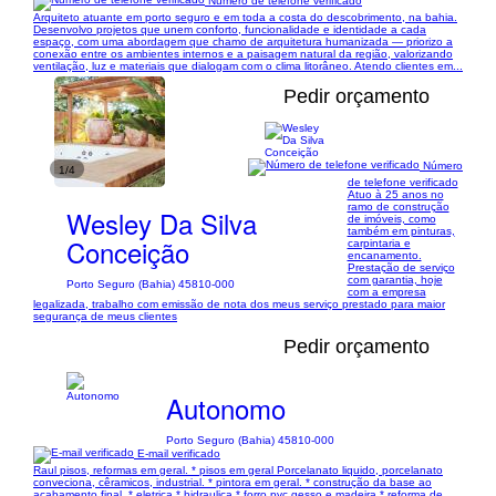
Número de telefone verificado
Arquiteto atuante em porto seguro e em toda a costa do descobrimento, na bahia.
Desenvolvo projetos que unem conforto, funcionalidade e identidade a cada
espaço, com uma abordagem que chamo de arquitetura humanizada — priorizo a
conexão entre os ambientes internos e a paisagem natural da região, valorizando
ventilação, luz e materiais que dialogam com o clima litorâneo. Atendo clientes em...
Pedir orçamento
Número
1/4
de telefone verificado
Atuo à 25 anos no
ramo de construção
Wesley Da Silva
de imóveis, como
também em pinturas,
Conceição
carpintaria e
encanamento.
Prestação de serviço
com garantia, hoje
Porto Seguro (Bahia) 45810-000
com a empresa
legalizada, trabalho com emissão de nota dos meus serviço prestado para maior
segurança de meus clientes
Pedir orçamento
Autonomo
Porto Seguro (Bahia) 45810-000
E-mail verificado
Raul pisos, reformas em geral. * pisos em geral Porcelanato liquido, porcelanato
conveciona, cêramicos, industrial. * pintora em geral. * construção da base ao
acabamento final. * eletrica * hidraulica * forro pvc gesso e madeira * reforma de