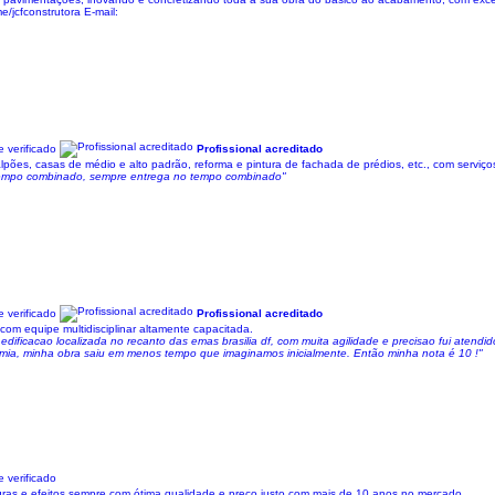
me/jcfconstrutora E-mail:
 verificado
Profissional acreditado
es, casas de médio e alto padrão, reforma e pintura de fachada de prédios, etc., com serviços
 tempo combinado, sempre entrega no tempo combinado"
 verificado
Profissional acreditado
om equipe multidisciplinar altamente capacitada.
dificacao localizada no recanto das emas brasilia df, com muita agilidade e precisao fui atend
omia, minha obra saiu em menos tempo que imaginamos inicialmente. Então minha nota é 10 !"
 verificado
turas e efeitos sempre com ótima qualidade e preço justo com mais de 10 anos no mercado