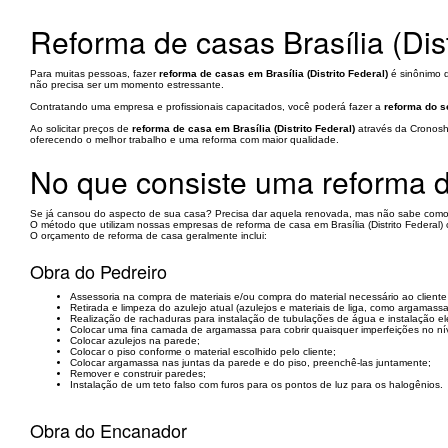
Reforma de casas Brasília (Dist
Para muitas pessoas, fazer
reforma de casas em Brasília (Distrito Federal)
é sinônimo d
não precisa ser um momento estressante.
Contratando uma empresa e profissionais capacitados, você poderá fazer a
reforma do s
Ao solicitar preços de
reforma de casa em Brasília (Distrito Federal)
através da Cronosha
oferecendo o melhor trabalho e uma reforma com maior qualidade.
No que consiste uma reforma de
Se já cansou do aspecto de sua casa? Precisa dar aquela renovada, mas não sabe como
O método que utilizam nossas empresas de reforma de casa em Brasília (Distrito Federal
O orçamento de reforma de casa geralmente inclui:
Obra do Pedreiro
Assessoria na compra de materiais e/ou compra do material necessário ao cliente d
Retirada e limpeza do azulejo atual (azulejos e materiais de liga, como argamassa
Realização de rachaduras para instalação de tubulações de água e instalação elé
Colocar uma fina camada de argamassa para cobrir quaisquer imperfeições no ní
Colocar azulejos na parede;
Colocar o piso conforme o material escolhido pelo cliente;
Colocar argamassa nas juntas da parede e do piso, preenchê-las juntamente;
Remover e construir paredes;
Instalação de um teto falso com furos para os pontos de luz para os halogênios.
Obra do Encanador