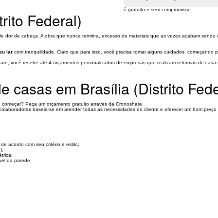
é gratuito e sem compromisso
rito Federal)
e dor de cabeça. A obra que nunca termina, excesso de materiais que as vezes acabam sendo d
eu lar
com tranquilidade. Claro que para isso, você precisa tomar alguns cuidados, começando pe
re, você recebe até 4 orçamentos personalizados de empresas que realizam reformas de casa em
 casas em Brasília (Distrito Fede
 começar? Peça um orçamento gratuito através da Cronoshare.
) colaboradoras baseia-se em atender todas as necessidades do cliente e oferecer um bom preç
e acordo com seu critério e estilo;
);
trica;
vel da parede;