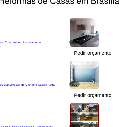
Reformas de Casas em Brasília
etos. Com uma equipe altamente
1/7
.
Pedir orçamento
em Geral Limpeza de Calhas e Caixas Água.
1/25
Pedir orçamento
lência e prazo de entrega . Orçamentos
1/13