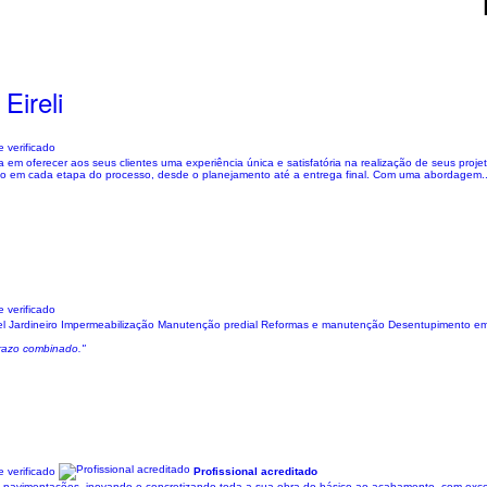
Eireli
 verificado
em oferecer aos seus clientes uma experiência única e satisfatória na realização de seus proj
nto em cada etapa do processo, desde o planejamento até a entrega final. Com uma abordagem..
 verificado
uguel Jardineiro Impermeabilização Manutenção predial Reformas e manutenção Desentupimento 
prazo combinado."
 verificado
Profissional acreditado
, pavimentações, inovando e concretizando toda a sua obra do básico ao acabamento, com exce