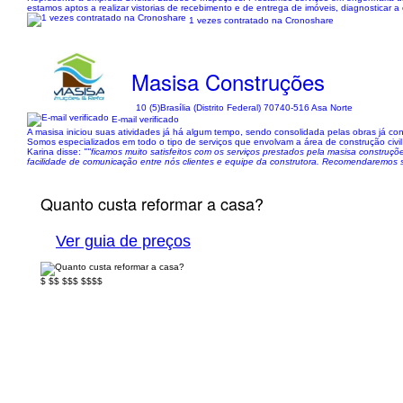
estamos aptos a realizar vistorias de recebimento e de entrega de imóveis, diagnosticar a
1 vezes contratado na Cronoshare
Masisa Construções
10 (5)
Brasília (Distrito Federal) 70740-516 Asa Norte
E-mail verificado
A masisa iniciou suas atividades já há algum tempo, sendo consolidada pelas obras já c
Somos especializados em todo o tipo de serviços que envolvam a área de construção civil 
Karina disse:
""ficamos muito satisfeitos com os serviços prestados pela masisa constr
facilidade de comunicação entre nós clientes e equipe da construtora. Recomendaremos 
Quanto custa reformar a casa?
Ver guia de preços
$
$$
$$$
$$$$