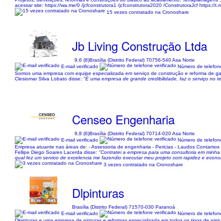
acessar site: https://wa.me/0 /jcfconstrutora1 /jcfconstrutora2020 /ConstrutoraJcf https://t.
15 vezes contratado na Cronoshare
Jb Living Construção Ltda
9,6 (8)
Brasília (Distrito Federal) 70756-540 Asa Norte
E-mail verificado
Número de telefone
Somos uma empresa com equipe especializada em serviço de construção e reforma de galpõ
Clesiomar Silva Lobato disse:
"É uma empresa de grande credibilidade, faz o serviço no
Censeo Engenharia
9,8 (6)
Brasília (Distrito Federal) 70714-020 Asa Norte
E-mail verificado
Número de telefone
Empresa atuante nas áreas de: - Assessoria de engenharia - Pericias - Laudos Contamos c
Fellipe Diego Soares Lacerda disse:
"Contratei a empresa para uma consultoria em minha e
qual fez um servico de excelencia me fazendio executar meu projeto com rapidez e econ
3 vezes contratado na Cronoshare
Dlpinturas
Brasília (Distrito Federal) 71570-030 Paranoá
E-mail verificado
Número de telefone
Dlpinturas e uma empresa de pinturas e reformas especializada em todos os tipos de pin