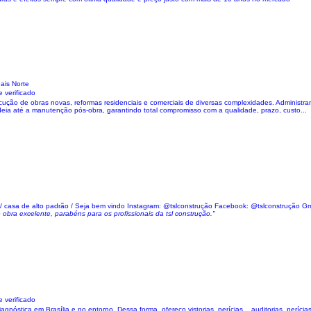
uais Norte
 verificado
ução de obras novas, reformas residenciais e comerciais de diversas complexidades. Administra
ia até a manutenção pós-obra, garantindo total compromisso com a qualidade, prazo, custo...
scina / casa de alto padrão / Seja bem vindo Instagram: @tslconstrução Facebook: @tslconstrução G
bra excelente, parabéns para os profissionais da tsl construção."
 verificado
tica em Brasília e no entorno. Dessa forma, ofereço vistorias, perícias, , auditorias, perícias