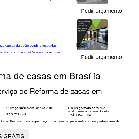
Pedir orçamento
obras que ainda estão sendo executadas.
1/10
rometimento com a qualidade e uma enorme
Pedir orçamento
ma de casas em Brasília
erviço de Reforma de casas em
O
preço médio
em Brasília é de
É o
preço mais caro
que
costumam cobrar em Brasília
R$ 3.782
/
m2
↑
R$ 4.917
/
m2
s chave. Recomendamos que peça um orçamento personalizado aos profissionais da