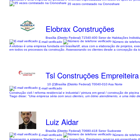
35 vezes contratado na Cronoshare
Elobrax Construções
Brasília (Distrito Federal) 71540-400 Setor de Habitações Individ
E-mail verificado
Número de telefone
A elobrax é uma empresa fundada em brasília/df, atua com a elaboração de projetos, exec
em todos os processos da construção. Assessorando os clientes desde a concepção da ide
Tsl Construções Empreiteira
10 (2)
Brasília (Distrito Federal) 70040-010 Asa Norte
E-mail verificado
Construção civil / reforma residencial e industrial / pintura em geral / construção de pi
Tiago disse:
"Uma empresa séria com seus clientes, um ótimo atendimento, e uma mão de o
Luiz Aidar
Brasília (Distrito Federal) 70680-418 Setor Sudoeste
E-mail verificado
Número de telefone
Represento a empresa Shelter Laudos e Inspeções. Prestamos serviços em engenharia diagnós