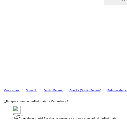
Cronoshare
Domicílio
Distrito Federal
Brasília (Distrito Federal)
Reforma de ca
¿Por que contratar profissionais da Cronoshare?
É grátis
Use Cronoshare grátis! Receba orçamentos e contate com, até, 4 profissionais.