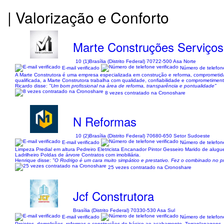
| Valorização e Conforto
Marte Construções Serviços 
10 (1)
Brasília (Distrito Federal) 70722-500 Asa Norte
E-mail verificado
Número de telefone
A Marte Construtora é uma empresa especializada em construção e reforma, comprometida 
qualificada, a Marte Construtora trabalha com qualidade, confiabilidade e comprometime
Ricardo disse:
"Um bom profissional na área de reforma, transparência e pontualidade"
8 vezes contratado na Cronoshare
N Reformas
10 (2)
Brasília (Distrito Federal) 70680-650 Setor Sudoeste
E-mail verificado
Número de telefone
Limpeza Predial em altura Pedreiro Eletricista Encanador Pintor Gesseiro Marido de al
Ladrilheiro Poldas de árvore Contratos com imobiliária.
Henrique disse:
"O Rodrigo é um cara muito simpático e prestativo. Fez o combinado no 
25 vezes contratado na Cronoshare
Jcf Construtora
Brasília (Distrito Federal) 70330-530 Asa Sul
E-mail verificado
Número de telefone
Projetos, demolições, reformas e construções do básico ao acabamento, Terraplanagens 