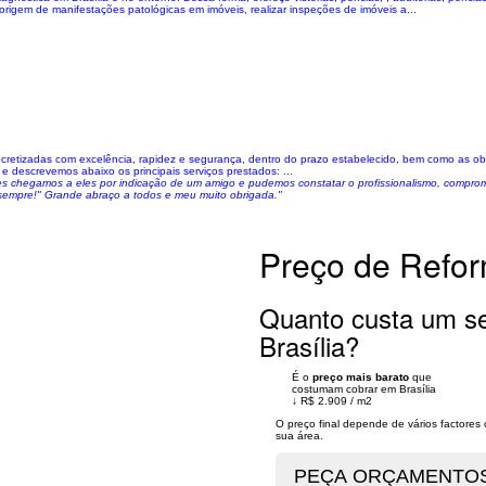
 origem de manifestações patológicas em imóveis, realizar inspeções de imóveis a...
oncretizadas com excelência, rapidez e segurança, dentro do prazo estabelecido, bem como as 
e descrevemos abaixo os principais serviços prestados: ...
uções chegamos a eles por indicação de um amigo e pudemos constatar o profissionalismo, comp
sempre!" Grande abraço a todos e meu muito obrigada."
Preço de Refor
Quanto custa um s
Brasília?
É o
preço mais barato
que
costumam cobrar em Brasília
↓
R$ 2.909
/
m2
O preço final depende de vários factore
sua área.