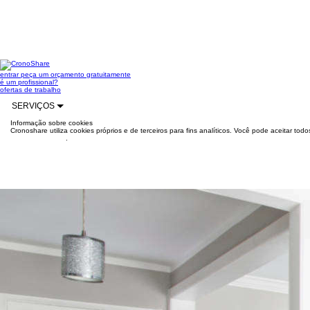
entrar
peça um orçamento gratuitamente
é um profissional?
ofertas de trabalho
SERVIÇOS
Informação sobre cookies
Cronoshare utiliza cookies próprios e de terceiros para fins analíticos. Você pode aceitar to
mais informações
.