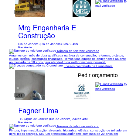
E-
mail verificado
1/43
Mrg Engenharia E
Construção
Rio de Janeiro (Rio de Janeiro) 23573-405
Paciência
Número de telefone verificado
Atuamos com mão de obra qualificada na área de construção, reformas, projetos,
laudos, perícia, construção financiada. Temos uma equipe de engenheiros atuante
no mercado há 10 anos para atendê-Lo da melhor maneira possível.
3 vezes contratado na Cronoshare
Pedir orçamento
E-
mail verificado
1/18
Fagner Lima
10 (3)
Rio de Janeiro (Rio de Janeiro) 23065-490
Paciência
Número de telefone verificado
Pintura, impermeabilização, alvenaria, hidráulica, elétrica, construção de telhado em
geral todos serviços. Sou um profissional autônomo com mais de 20 anos em