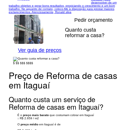
desenvolver de um
trabalho objetivo e gerar bons resultados, propiciando o crescimento e um bom
trabalho. No aguardo de contato, coloco-Me à disposição para prestar maiores
esclarecimentos. Atenciosamente, Ronald silva
Pedir orçamento
Quanto custa
reformar a casa?
1/24
Ver guia de preços
$
$$
$$$
$$$$
Preço de Reforma de casas
em Itaguaí
Quanto custa um serviço de
Reforma de casas em Itaguaí?
É o
preço mais barato
que costumam cobrar em Itaguaí
↓
R$ 2.659
/
m2
O
preço médio
em Itaguaí é de