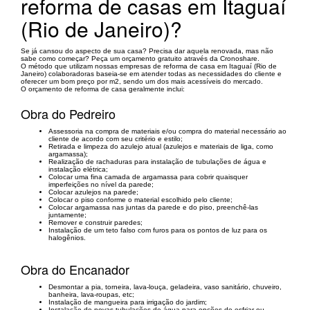
reforma de casas em Itaguaí
(Rio de Janeiro)?
Se já cansou do aspecto de sua casa? Precisa dar aquela renovada, mas não
sabe como começar? Peça um orçamento gratuito através da Cronoshare.
O método que utilizam nossas empresas de reforma de casa em Itaguaí (Rio de
Janeiro) colaboradoras baseia-se em atender todas as necessidades do cliente e
oferecer um bom preço por m2, sendo um dos mais acessíveis do mercado.
O orçamento de reforma de casa geralmente inclui:
Obra do Pedreiro
Assessoria na compra de materiais e/ou compra do material necessário ao
cliente de acordo com seu critério e estilo;
Retirada e limpeza do azulejo atual (azulejos e materiais de liga, como
argamassa);
Realização de rachaduras para instalação de tubulações de água e
instalação elétrica;
Colocar uma fina camada de argamassa para cobrir quaisquer
imperfeições no nível da parede;
Colocar azulejos na parede;
Colocar o piso conforme o material escolhido pelo cliente;
Colocar argamassa nas juntas da parede e do piso, preenchê-las
juntamente;
Remover e construir paredes;
Instalação de um teto falso com furos para os pontos de luz para os
halogênios.
Obra do Encanador
Desmontar a pia, torneira, lava-louça, geladeira, vaso sanitário, chuveiro,
banheira, lava-roupas, etc;
Instalação de mangueira para irrigação do jardim;
Instalação de novas tubulações de água para opções de esfriar ou