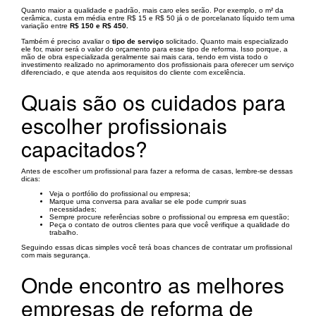
Quanto maior a qualidade e padrão, mais caro eles serão. Por exemplo, o m² da
cerâmica, custa em média entre R$ 15 e R$ 50 já o de porcelanato líquido tem uma
variação entre
R$ 150 e R$ 450.
Também é preciso avaliar o
tipo de serviço
solicitado. Quanto mais especializado
ele for, maior será o valor do orçamento para esse tipo de reforma. Isso porque, a
mão de obra especializada geralmente sai mais cara, tendo em vista todo o
investimento realizado no aprimoramento dos profissionais para oferecer um serviço
diferenciado, e que atenda aos requisitos do cliente com excelência.
Quais são os cuidados para
escolher profissionais
capacitados?
Antes de escolher um profissional para fazer a reforma de casas, lembre-se dessas
dicas:
Veja o portfólio do profissional ou empresa;
Marque uma conversa para avaliar se ele pode cumprir suas
necessidades;
Sempre procure referências sobre o profissional ou empresa em questão;
Peça o contato de outros clientes para que você verifique a qualidade do
trabalho.
Seguindo essas dicas simples você terá boas chances de contratar um profissional
com mais segurança.
Onde encontro as melhores
empresas de reforma de