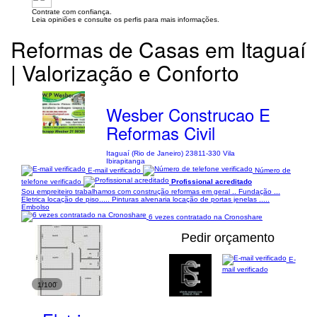
Contrate com confiança.
Leia opiniões e consulte os perfis para mais informações.
Reformas de Casas em Itaguaí
| Valorização e Conforto
Wesber Construcao E
Reformas Civil
Itaguaí (Rio de Janeiro) 23811-330 Vila
Ibirapitanga
E-mail verificado
Número de
telefone verificado
Profissional acreditado
Sou empreiteiro trabalhamos com construção reformas em geral .. Fundação ...
Eletrica locação de piso..... Pinturas alvenaria locação de portas jenelas .....
Embolso
6 vezes contratado na Cronoshare
Pedir orçamento
E-
mail verificado
1/100