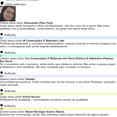
100% verificadas
Fátima opina sobre
Alessandro Pilar Forte
:
Como estou ainda fechando a obra com Alessandro, não dou nota 10 no geral. Mas estou
satisfeita com a pontualidade, conhecimento, ms ajuda com ideias muito boas.
Verificada
CI
Cintia opina sobre
Hl Construções E Reformas Ltda
:
Profissionais dedicados e com ótimo profissionalismo, estamos fazendo a reforma completa com
eles e o cronograma está sendo seguido perfeitamente.
Verificada
LI
Lidiana opina sobre
Cvn Construções E Reformas Em Geral Elétrica E Hidráulica Pinturas
Em Geral
:
Fiz o orçamento até o momento, ainda tenho que efetivar a reforma. Mas achei a pessoa super
profissional e bem detalhista. Me sinto confiante para contratar os serviços.
Verificada
IM
Idaiane opina sobre
Claudio
:
Um profissional excelente. Pode contratar que vai ser sucesso a sua obra! Prestativo, pontual e
super educado.
Verificada
JB
Jorge opina sobre
Presti Servici
:
Profissional de qualidade,,, pontualidade excelente serviço de qualidade.
Verificada
JP
Josmari opina sobre
Alison Henrique Soares Nunes
:
Estamos em conversação, ainda! Não definimos nada porque dependo de alguns ajustes