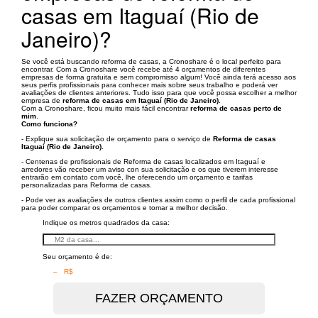
casas em Itaguaí (Rio de
Janeiro)?
Se você está buscando reforma de casas, a Cronoshare é o local perfeito para
encontrar. Com a Cronoshare você recebe até 4 orçamentos de diferentes
empresas de forma gratuita e sem compromisso algum! Você ainda terá acesso aos
seus perfis profissionais para conhecer mais sobre seus trabalho e poderá ver
avaliações de clientes anteriores. Tudo isso para que você possa escolher a melhor
empresa de
reforma de casas em Itaguaí (Rio de Janeiro)
.
Com a Cronoshare, ficou muito mais fácil encontrar
reforma de casas perto de
mim
.
Como funciona?
- Explique sua solicitação de orçamento para o serviço de
Reforma de casas
Itaguaí (Rio de Janeiro)
.
- Centenas de profissionais de Reforma de casas localizados em Itaguaí e
arredores vão receber um aviso con sua solicitação e os que tiverem interesse
entrarão em contato com você, lhe oferecendo um orçamento e tarifas
personalizadas para Reforma de casas.
- Pode ver as avaliações de outros clientes assim como o perfil de cada profissional
para poder comparar os orçamentos e tomar a melhor decisão.
Indique os metros quadrados da casa:
Seu orçamento é de:
– R$