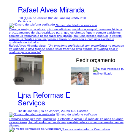
Rafael Alves Miranda
10 (1)
Rio de Janeiro (Rio de Janeiro) 23587-610
Paciência
Número de telefone verificado
Ofereço serviços de obras , pinturas elétricas, marido de aluguel, com uma higiene,
e acabamentos de alta qualidade para, que os clientes fiquem sempre satisfeitos
com meus trabalhos e possa fazer divulgação, sou uma pessoa pontual, e correto
com meus clientes com um presso a baixo do mercado e com uma excelente
qualidade de trabalho
Rafael Alves Miranda disse:
"Um excelente profissional com experiência no mercado
de trabalho e uma higiene com o setor trazendo uma grande segurança para e
conforto para o seu lar"
Pedir orçamento
E-
mail verificado
1/15
Ljna Reformas E
Serviços
Rio de Janeiro (Rio de Janeiro) 23056-620 Cosmos
Número de telefone verificado
Trabalho como pedreiro, bombeiro, eletricista e pintor. Há mais de 15 anos atuando
nessas áreas, trabalhando com muita responsabilidade e comprometimento com os
clientes.
5 vezes contratado na Cronoshare