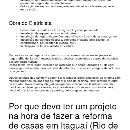
esquentar a água da pia, do chuveiro;
Colocação de saídas de drenagem para máquina de lava-louça, lava-
roupa e pia.
Obra do Eletricista
Desmontar os pontos de luz antigos, plugs, lâmpadas, etc;
Instalação de equipamentos de halogêneo;
Instalação do fogão, de portões automáticos, câmera de segurança, etc;
Instalação de eletrodomésticos, conforme indicado pelo cliente (ar-
condicionado, aquecedor, televisão, etc.);
Verificação de toda a instalação elétrica.
São muitas as vantagens de contar com uma assessoria, essas empresas em
Itaguaí (Rio de Janeiro) especializadas trabalham com todos os tipos de materiais
das principais marcas.
Dessa forma, você pode escolher, os materiais que serão utilizados ou delegar
essa responsabilidade para empresa de reformas, que se encarregará de incluí-los
no orçamento.
Outros serviços que também podem ser realizados pelas empresas de reforma são:
mobiliar cozinhas, mudar o fogão, mudar o piso da cozinha, fazer reforma integral
da cozinha, fazer reforma integral dos quartos, colocar piso (madeira, cimento,
pastilhas, azulejos, porcelanato, etc) na sala e em todos os cômodos da casa,
pintar e/ou colocar texturas nas paredes, colocar gesso no teto, etc.
Por que devo ter um projeto
na hora de fazer a reforma
de casas em Itaguaí (Rio de