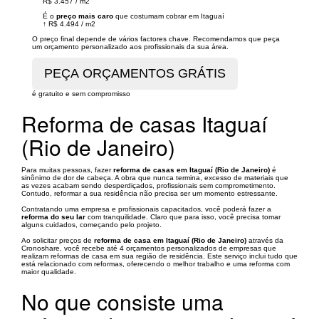
R$ 3.457
/
m2
É o
preço mais caro
que costumam cobrar em Itaguaí
↑
R$ 4.494
/
m2
O preço final depende de vários factores chave. Recomendamos que peça
um orçamento personalizado aos profissionais da sua área.
é gratuito e sem compromisso
Reforma de casas Itaguaí
(Rio de Janeiro)
Para muitas pessoas, fazer
reforma de casas em Itaguaí (Rio de Janeiro)
é
sinônimo de dor de cabeça. A obra que nunca termina, excesso de materiais que
as vezes acabam sendo desperdiçados, profissionais sem comprometimento.
Contudo, reformar a sua residência não precisa ser um momento estressante.
Contratando uma empresa e profissionais capacitados, você poderá fazer a
reforma do seu lar
com tranquilidade. Claro que para isso, você precisa tomar
alguns cuidados, começando pelo projeto.
Ao solicitar preços de
reforma de casa em Itaguaí (Rio de Janeiro)
através da
Cronoshare, você recebe até 4 orçamentos personalizados de empresas que
realizam reformas de casa em sua região de residência. Este serviço inclui tudo que
está relacionado com reformas, oferecendo o melhor trabalho e uma reforma com
maior qualidade.
No que consiste uma