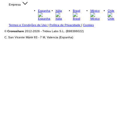
Empresa
Espanha
Itália
Brasil
México
Chile
Termos e Condições de Uso
|
Política de Privacidade
|
Cookies
©
Cronoshare
2012-2026 - Tridea Labs S.L. (B98386022)
C. San Vicente Mártir 83 - 7 M, Valencia (Espanha)