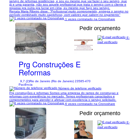
serviço de reformas residências, e sou eu mesmo que vai fazer o seu serviço, que
já e uma garantia, não sou aquele profissional que trata o serviço com o cliente e
repassa pra outra pra lucrar em cima, eu mesmo que faço seu serviço.
Renata Maria Ribeiro disse:
"Profissional muito comprometido, entrega o serviço no
período combinado muito caprichoso, com valores que cabem no orçamento"
1 vezes contratado na Cronoshare
Pedir orçamento
E-
mail verificado
1/35
Prg Construções E
Reformas
9,7 (2)
Rio de Janeiro (Rio de Janeiro) 23585-470
Paciência
Número de telefone verificado
Prg construções e reformas Somos uma empresa do ramos de construçao e
reformas com experiência no mercado. Temos profissionais capacitados e
comprometidos para atender e afetuar com excelencia o serviço solicitado.
6 vezes contratado na Cronoshare
Pedir orçamento
E-
mail verificado
1/1