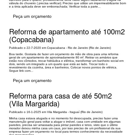
válvula do chuveiro ( precisa verificar); Preciso que utilize um impermeabilizante bom
e a tinta aplicada deve ser emborrachada; Verificar toda a parte...
Peça um orçamento
Reforma de apartamento até 100m2
(Copacabana)
Publicado o 22-7-2020 em Copacabana - Rio de Janeiro (Rio de Janeiro)
Boa tarde. Gostaria de fazer um orçamento de mão de obra para uma reforma
geral de um apartamento de aproximadamente 80 m². Retirar os armários que
estão nos cômodos, trocar hidráulica e elétrica, transformar um banheiro social em
dois, sendo um integrado a um quarto que está ao lado. Trocar todo o
revestimento da cozinha, área e banheiros. Colocar novos pontos de elétrica.
Segue link com...
Peça um orçamento
Reforma para casa de até 50m2
(Vila Margarida)
Publicado o 16-1-2025 em Vila Margarida - Itaguaí (Rio de Janeiro)
Minha casa estava alugada e no momento foi desocupada, preciso fazer uma
manutenção geral para voltar a alugar o imóvel, casa com umidade em algumas
paredes, precisa ser amassada para pintar paredes e tetos, visto que o último
morador deixou minha casa um caus, por isso preciso de um profissional da sua
empresa fazer um orçamento no local para termos conhecimento da necessidade
das manutenções.