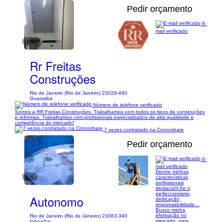
Pedir orçamento
E-
mail verificado
1/10
Rr Freitas
Construções
Rio de Janeiro (Rio de Janeiro) 23026-490
Guaratiba
Número de telefone verificado
Somos a RR Freitas Construções. Trabalhamos com todos os tipos de construções
e reformas. Trabalhamos com profissionais especializados de alta qualidade e
competência do mercado!
7 vezes contratado na Cronoshare
Pedir orçamento
E-
mail verificado
Dentre minhas
1/5
características
profissionais
destacam-Se o
perfeccionismo,
Autonomo
dedicação,
responsabilidade…
Busco minha
efetivação no
Rio de Janeiro (Rio de Janeiro) 23063-340
mercado, para
Inhoaíba