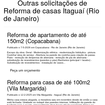
Outras solicitações de
Reforma de casas Itaguaí (Rio
de Janeiro)
Reforma de apartamento de até
150m2 (Copacabana)
Publicado o 7-5-2026 em Copacabana - Rio de Janeiro (Rio de Janeiro)
Escopo da obra: Geral - Modernização elétrica - ⁠modernização hidráulica - ⁠pintura
Cozinha/ área de serviço - Abertura na parede da cozinha para criação de passa-
Prato - ⁠remoção de despensa de alvenaria - ⁠remoção de pia de alvenaria -
⁠substituição de revestimentos (paredes e piso) Banheiros (principal + lavabo) -
Substituição de revestimentos - ⁠instalação de vasos...
Peça um orçamento
Reforma para casa de até 100m2
(Vila Margarida)
Publicado o 12-2-2025 em Vila Margarida - Itaguaí (Rio de Janeiro)
Minha casa estava alugada, a moradora saiu em novembro desde de então a casa
está fechada: Umidade no rodapé das paredes internas, Infiltração da parede do
banheiro para o quarto, provavelmente deve haver algum vazamento d'água na