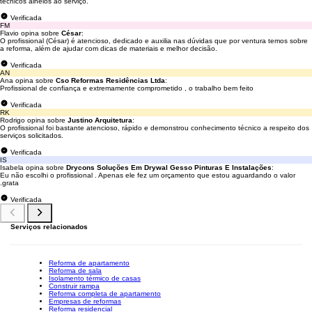
técnicos alheios ao serviço.
Verificada
FM
Flavio opina sobre
César
:
O profissional (César) é atencioso, dedicado e auxilia nas dúvidas que por ventura temos sobre
a reforma, além de ajudar com dicas de materiais e melhor decisão.
Verificada
AN
Ana opina sobre
Cso Reformas Residências Ltda
:
Profissional de confiança e extremamente comprometido , o trabalho bem feito
Verificada
RK
Rodrigo opina sobre
Justino Arquitetura
:
O profissional foi bastante atencioso, rápido e demonstrou conhecimento técnico a respeito dos
serviços solicitados.
Verificada
IS
Isabela opina sobre
Drycons Soluções Em Drywal Gesso Pinturas E Instalações
:
Eu não escolhi o profissional . Apenas ele fez um orçamento que estou aguardando o valor
.grata
Verificada
Serviços relacionados
Reforma de apartamento
Reforma de sala
Isolamento térmico de casas
Construir rampa
Reforma completa de apartamento
Empresas de reformas
Reforma residencial