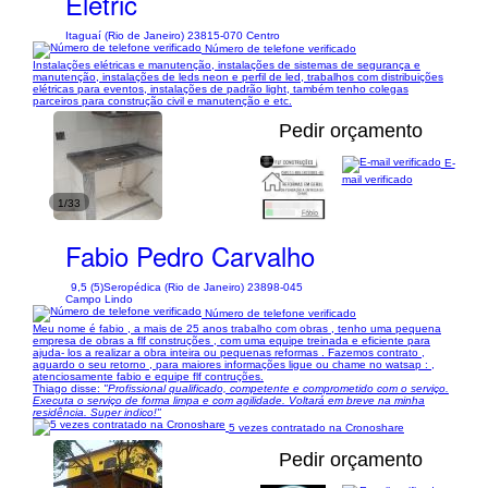
Eletric
Itaguaí (Rio de Janeiro) 23815-070 Centro
Número de telefone verificado
Instalações elétricas e manutenção, instalações de sistemas de segurança e
manutenção, instalações de leds neon e perfil de led, trabalhos com distribuições
elétricas para eventos, instalações de padrão light, também tenho colegas
parceiros para construção civil e manutenção e etc.
Pedir orçamento
E-
mail verificado
1/33
Fabio Pedro Carvalho
9,5 (5)
Seropédica (Rio de Janeiro) 23898-045
Campo Lindo
Número de telefone verificado
Meu nome é fabio , a mais de 25 anos trabalho com obras , tenho uma pequena
empresa de obras a flf construções , com uma equipe treinada e eficiente para
ajuda- los a realizar a obra inteira ou pequenas reformas . Fazemos contrato ,
aguardo o seu retorno , para maiores informações ligue ou chame no watsap : ,
atenciosamente fabio e equipe flf contruções.
Thiago disse:
"Profissional qualificado, competente e comprometido com o serviço.
Executa o serviço de forma limpa e com agilidade. Voltará em breve na minha
residência. Super indico!"
5 vezes contratado na Cronoshare
Pedir orçamento