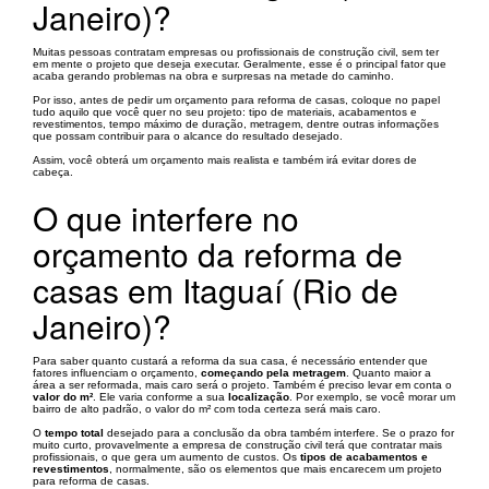
Janeiro)?
Muitas pessoas contratam empresas ou profissionais de construção civil, sem ter
em mente o projeto que deseja executar. Geralmente, esse é o principal fator que
acaba gerando problemas na obra e surpresas na metade do caminho.
Por isso, antes de pedir um orçamento para reforma de casas, coloque no papel
tudo aquilo que você quer no seu projeto: tipo de materiais, acabamentos e
revestimentos, tempo máximo de duração, metragem, dentre outras informações
que possam contribuir para o alcance do resultado desejado.
Assim, você obterá um orçamento mais realista e também irá evitar dores de
cabeça.
O que interfere no
orçamento da reforma de
casas em Itaguaí (Rio de
Janeiro)?
Para saber quanto custará a reforma da sua casa, é necessário entender que
fatores influenciam o orçamento,
começando pela metragem
. Quanto maior a
área a ser reformada, mais caro será o projeto. Também é preciso levar em conta o
valor do m²
. Ele varia conforme a sua
localização
. Por exemplo, se você morar um
bairro de alto padrão, o valor do m² com toda certeza será mais caro.
O
tempo total
desejado para a conclusão da obra também interfere. Se o prazo for
muito curto, provavelmente a empresa de construção civil terá que contratar mais
profissionais, o que gera um aumento de custos. Os
tipos de acabamentos e
revestimentos
, normalmente, são os elementos que mais encarecem um projeto
para reforma de casas.